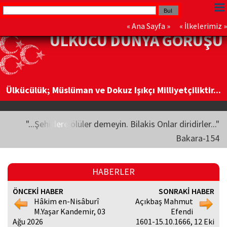
«
Ana Sayfa
» «
İlkelerimiz
»
ÜLKÜCÜ DÜNYA GÖRÜŞÜ
Ülkücülük; Müslüman ve Dokuz Işıkçı Milliyetçiliktir...
"...Şehitlere ölüler demeyin. Bilakis Onlar diridirler..."
Bakara-154
HABERLER
ÖNCEKİ HABER
SONRAKİ HABER
Hâkim en-Nisâburî
Açıkbaş Mahmut
M.Yaşar Kandemir, 03
Efendi
Ağu 2026
1601-15.10.1666, 12 Eki