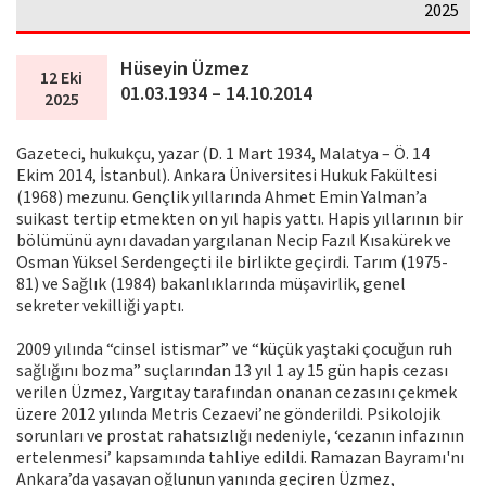
2025
Hüseyin Üzmez
12 Eki
01.03.1934 – 14.10.2014
2025
Gazeteci, hukukçu, yazar (D. 1 Mart 1934, Malatya – Ö. 14
Ekim 2014, İstanbul). Ankara Üniversitesi Hukuk Fakültesi
(1968) mezunu. Gençlik yıllarında Ahmet Emin Yalman’a
suikast tertip etmekten on yıl hapis yattı. Hapis yıllarının bir
bölümünü aynı davadan yargılanan Necip Fazıl Kısakürek ve
Osman Yüksel Serdengeçti ile birlikte geçirdi. Tarım (1975-
81) ve Sağlık (1984) bakanlıklarında müşavirlik, genel
sekreter vekilliği yaptı.
2009 yılında “cinsel istismar” ve “küçük yaştaki çocuğun ruh
sağlığını bozma” suçlarından 13 yıl 1 ay 15 gün hapis cezası
verilen Üzmez, Yargıtay tarafından onanan cezasını çekmek
üzere 2012 yılında Metris Cezaevi’ne gönderildi. Psikolojik
sorunları ve prostat rahatsızlığı nedeniyle, ‘cezanın infazının
ertelenmesi’ kapsamında tahliye edildi. Ramazan Bayramı'nı
Ankara’da yaşayan oğlunun yanında geçiren Üzmez,