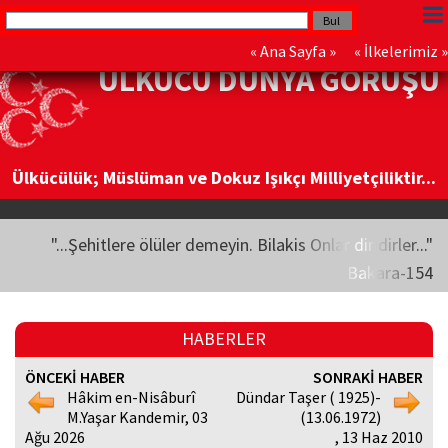
«
Ana Sayfa
» «
İlkelerimiz
»
ÜLKÜCÜ DÜNYA GÖRÜŞÜ
Ülkücülük; Müslüman ve Dokuz Işıkçı Milliyetçiliktir...
"...Şehitlere ölüler demeyin. Bilakis Onlar diridirler..."
Bakara-154
HABERLER
ÖNCEKİ HABER
SONRAKİ HABER
Hâkim en-Nisâburî
Dündar Taşer ( 1925)-
M.Yaşar Kandemir, 03
(13.06.1972)
Ağu 2026
, 13 Haz 2010