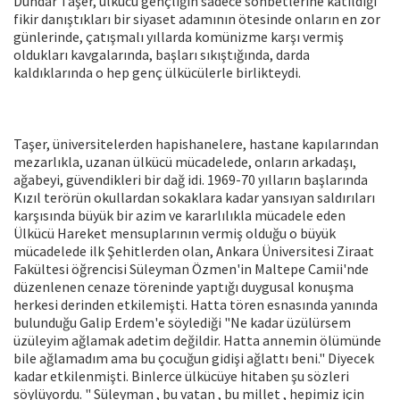
Dündar Taşer, ülkücü gençliğin sadece sohbetlerine katıldığı
fikir danıştıkları bir siyaset adamının ötesinde onların en zor
günlerinde, çatışmalı yıllarda komünizme karşı vermiş
oldukları kavgalarında, başları sıkıştığında, darda
kaldıklarında o hep genç ülkücülerle birlikteydi.
Taşer, üniversitelerden hapishanelere, hastane kapılarından
mezarlıkla, uzanan ülkücü mücadelede, onların arkadaşı,
ağabeyi, güvendikleri bir dağ idi. 1969-70 yılların başlarında
Kızıl terörün okullardan sokaklara kadar yansıyan saldırıları
karşısında büyük bir azim ve kararlılıkla mücadele eden
Ülkücü Hareket mensuplarının vermiş olduğu o büyük
mücadelede ilk Şehitlerden olan, Ankara Üniversitesi Ziraat
Fakültesi öğrencisi Süleyman Özmen'in Maltepe Camii'nde
düzenlenen cenaze töreninde yaptığı duygusal konuşma
herkesi derinden etkilemişti. Hatta tören esnasında yanında
bulunduğu Galip Erdem'e söylediği "Ne kadar üzülürsem
üzüleyim ağlamak adetim değildir. Hatta annemin ölümünde
bile ağlamadım ama bu çocuğun gidişi ağlattı beni." Diyecek
kadar etkilenmişti. Binlerce ülkücüye hitaben şu sözleri
söylüyordu. " Süleyman , bu vatan , bu millet , hepimiz için