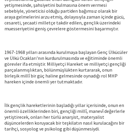
yetişmesinde, şahsiyetini bulmasına önem vermesi
sebebiyle, yöneticisi olduğu partiden bağımsız olarak bir
araya gelmelerini arzu etmiş, dolayısıyla zaman içinde gücü,
cesareti, şecaati milletçe takdir edilen, gençlik üzerindeki
muesseriyetini geniş çevrelere göstermesini başarmıştır.
1967-1968 yılları arasında kurulmaya başlayan Genç Ülkücüler
ve Ülkü Ocakları'nın kurdurulmasında ve eğitiminde önemli
görevler ifa etmiştir. Milliyetçi Hareket ve milliyetçi gençliği
parçalanmışlıktan, bölünmüşlükten kurtararak, onun
birleşik millî bir güç haline gelmesinde oynadığı rol MHP
hareken içinde önemli yer tutmaktadır.
İlk gençlik hareketlerinin başladığı yıllar içerisinde, onun en
önemli özelliklerinden biri, gençliği millî, manevî değerlerle
yetiştirecek, onları her türlü anarşist, materyalist
düşüncelerden koruyacak bir teşkilatın nasıl kurulacağını bir
tarihçi, sosyolog ve psikolog gibi düşünmesiydi.