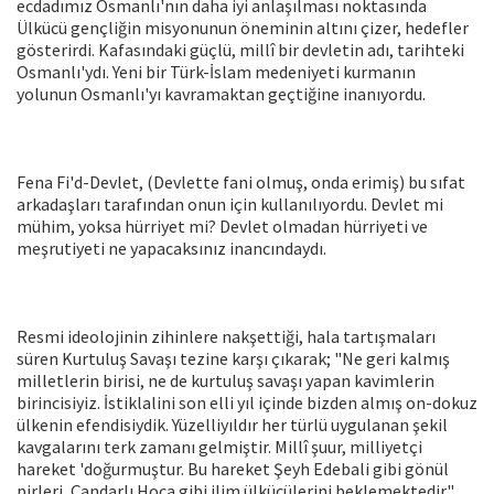
ecdadımız Osmanlı'nın daha iyi anlaşılması noktasında
Ülkücü gençliğin misyonunun öneminin altını çizer, hedefler
gösterirdi. Kafasındaki güçlü, millî bir devletin adı, tarihteki
Osmanlı'ydı. Yeni bir Türk-İslam medeniyeti kurmanın
yolunun Osmanlı'yı kavramaktan geçtiğine inanıyordu.
Fena Fi'd-Devlet, (Devlette fani olmuş, onda erimiş) bu sıfat
arkadaşları tarafından onun için kullanılıyordu. Devlet mi
mühim, yoksa hürriyet mi? Devlet olmadan hürriyeti ve
meşrutiyeti ne yapacaksınız inancındaydı.
Resmi ideolojinin zihinlere nakşettiği, hala tartışmaları
süren Kurtuluş Savaşı tezine karşı çıkarak; "Ne geri kalmış
milletlerin birisi, ne de kurtuluş savaşı yapan kavimlerin
birincisiyiz. İstiklalini son elli yıl içinde bizden almış on-dokuz
ülkenin efendisiydik. Yüzelliyıldır her türlü uygulanan şekil
kavgalarını terk zamanı gelmiştir. Millî şuur, milliyetçi
hareket 'doğurmuştur. Bu hareket Şeyh Edebali gibi gönül
pirleri, Çandarlı Hoca gibi ilim ülkücülerini beklemektedir"