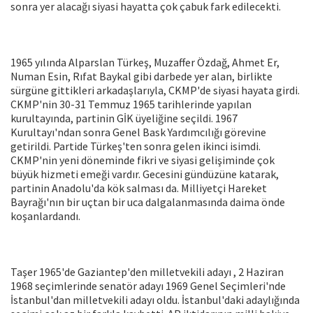
sonra yer alacağı siyasi hayatta çok çabuk fark edilecekti.
1965 yılında Alparslan Türkeş, Muzaffer Özdağ, Ahmet Er,
Numan Esin, Rıfat Baykal gibi darbede yer alan, birlikte
sürgüne gittikleri arkadaşlarıyla, CKMP'de siyasi hayata girdi.
CKMP'nin 30-31 Temmuz 1965 tarihlerinde yapılan
kurultayında, partinin GİK üyeliğine seçildi. 1967
Kurultayı'ndan sonra Genel Bask Yardımcılığı görevine
getirildi. Partide Türkeş'ten sonra gelen ikinci isimdi.
CKMP'nin yeni döneminde fikri ve siyasi gelişiminde çok
büyük hizmeti emeği vardır. Gecesini gündüzüne katarak,
partinin Anadolu'da kök salması da. Milliyetçi Hareket
Bayrağı'nın bir uçtan bir uca dalgalanmasında daima önde
koşanlardandı.
Taşer 1965'de Gaziantep'den milletvekili adayı , 2 Haziran
1968 seçimlerinde senatör adayı 1969 Genel Seçimleri'nde
İstanbul'dan milletvekili adayı oldu. İstanbul'daki adaylığında