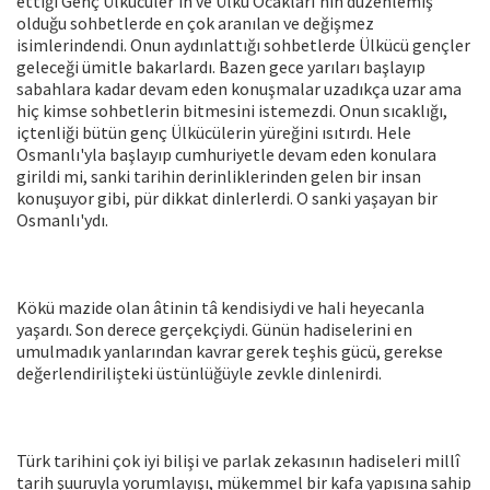
ettiği Genç Ülkücüler'in ve Ülkü Ocakları'nın düzenlemiş
olduğu sohbetlerde en çok aranılan ve değişmez
isimlerindendi. Onun aydınlattığı sohbetlerde Ülkücü gençler
geleceği ümitle bakarlardı. Bazen gece yarıları başlayıp
sabahlara kadar devam eden konuşmalar uzadıkça uzar ama
hiç kimse sohbetlerin bitmesini istemezdi. Onun sıcaklığı,
içtenliği bütün genç Ülkücülerin yüreğini ısıtırdı. Hele
Osmanlı'yla başlayıp cumhuriyetle devam eden konulara
girildi mi, sanki tarihin derinliklerinden gelen bir insan
konuşuyor gibi, pür dikkat dinlerlerdi. O sanki yaşayan bir
Osmanlı'ydı.
Kökü mazide olan âtinin tâ kendisiydi ve hali heyecanla
yaşardı. Son derece gerçekçiydi. Günün hadiselerini en
umulmadık yanlarından kavrar gerek teşhis gücü, gerekse
değerlendirilişteki üstünlüğüyle zevkle dinlenirdi.
Türk tarihini çok iyi bilişi ve parlak zekasının hadiseleri millî
tarih şuuruyla yorumlayışı, mükemmel bir kafa yapısına sahip