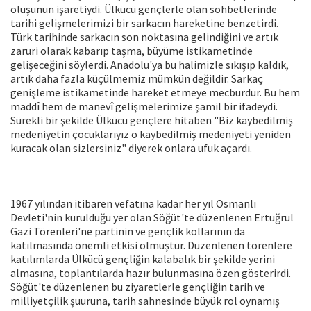
oluşunun işaretiydi. Ülkücü gençlerle olan sohbetlerinde
tarihi gelişmelerimizi bir sarkacın hareketine benzetirdi.
Türk tarihinde sarkacın son noktasına gelindiğini ve artık
zaruri olarak kabarıp taşma, büyüme istikametinde
gelişeceğini söylerdi. Anadolu'ya bu halimizle sıkışıp kaldık,
artık daha fazla küçülmemiz mümkün değildir. Sarkaç
genişleme istikametinde hareket etmeye mecburdur. Bu hem
maddî hem de manevî gelişmelerimize şamil bir ifadeydi.
Sürekli bir şekilde Ülkücü gençlere hitaben "Biz kaybedilmiş
medeniyetin çocuklarıyız o kaybedilmiş medeniyeti yeniden
kuracak olan sizlersiniz" diyerek onlara ufuk açardı.
1967 yılından itibaren vefatına kadar her yıl Osmanlı
Devleti'nin kurulduğu yer olan Söğüt'te düzenlenen Ertuğrul
Gazi Törenleri'ne partinin ve gençlik kollarının da
katılmasında önemli etkisi olmuştur. Düzenlenen törenlere
katılımlarda Ülkücü gençliğin kalabalık bir şekilde yerini
almasına, toplantılarda hazır bulunmasına özen gösterirdi.
Söğüt'te düzenlenen bu ziyaretlerle gençliğin tarih ve
milliyetçilik şuuruna, tarih sahnesinde büyük rol oynamış