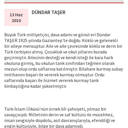
DÜNDAR TAŞER
13 Haz
2010
Büyük Türk milliyetçisi, dava adamı ve gönül eri Dündar
TAŞER 1925 yılında Gaziantep'te doğdu. Köklü ve gelenekli
bir aileye mensuptur. Aile ve aile çevresinde köklü ve derin bir
Türk terbiyesi almış. Çocukluk ve okul yıllarını burada
geçirmiştir. Ailesinin desteği ve kendi isteği ile kara harb
okuluna girmiş, bu okulun tank sınıfından teğmen olarak
mezun olup ordu saflarına katılmıştır. Bilahare kurmay subay
imtihanını başarı ile vererek kurmay olmuştur. Ordu
saflarında başarı ile hizmet vererek kurmay tank
binbaşılığına kadar yükselmiştir.
Türk-İslam Ülküsü'nün örnek bîr şahsiyeti, yılmaz bir
savaşçısıydı. Milletinin derin ve saf kültürü ile mücehhez,
insan sevgisiyle dopdolu, asil davranışlarıyla, efendiliği ve
engin kültürüyle, bilge bir dava adamıydı.