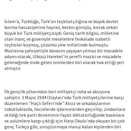
İslam'a, Türklüğe, Türk'ün teşkilatçılığına ve büyük devlet
kurma hassasiyetine hayran, keskin görüşlü, kıvrak zekalı
büyük bir Türk milliyetçisiydi. Geniş tarih bilgisi, milletine
olan inanç ve güveniyle meselelere fevkalade isabetli
teşhisler koymuş, çözümü yine milletinde bulmuştu.
Müstesna şahsiyetiyle davasını yaşayan yılmaz bir mücadele
adamı olarak, Ülkücü Hareket'in şerefli mazisi ve mücadele
geleneğinde önde gelen isimlerden biri olarak hak ettiği yeri
almıştır.
İlk gençlik yıllarından beri milliyetçi ruha ve aksiyona
sahiptir. 3 Mayıs 1944 Olayları'nda Türk milliyetçilerine karşı
düzenlenen "Haçlı Seferi'nde" Atsız ve arkadaşlarının
tabutluklarda, hücrelerde işkencelerden geçirilip, zindanlara
atıldığı tek parti döneminin faşist diktatörlüğünde baskılara
ve zulümlere kargı çıktığı için Harp Okulu'nda okuyan bir çok
genç Türkçü gibi, soruşturmaya maruz kalan kişilerden biri