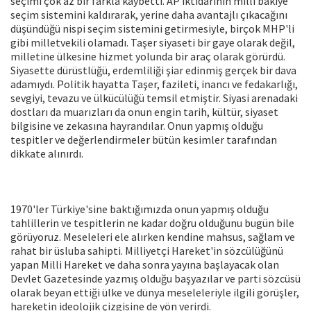
seçimi çok az bir farkla kaybetti. AP iktidarının milli bakiye
seçim sistemini kaldırarak, yerine daha avantajlı çıkacağını
düşündüğü nispi seçim sistemini getirmesiyle, birçok MHP'li
gibi milletvekili olamadı. Taşer siyaseti bir gaye olarak değil,
milletine ülkesine hizmet yolunda bir araç olarak görürdü.
Siyasette dürüstlüğü, erdemliliği şiar edinmiş gerçek bir dava
adamıydı. Politik hayatta Taşer, fazileti, inancı ve fedakarlığı,
sevgiyi, tevazu ve ülkücülüğü temsil etmiştir. Siyasi arenadaki
dostları da muarızları da onun engin tarih, kültür, siyaset
bilgisine ve zekasına hayrandılar. Onun yapmış olduğu
tespitler ve değerlendirmeler bütün kesimler tarafından
dikkate alınırdı.
1970'ler Türkiye'sine baktığımızda onun yapmış olduğu
tahlillerin ve tespitlerin ne kadar doğru olduğunu bugün bile
görüyoruz. Meseleleri ele alırken kendine mahsus, sağlam ve
rahat bir üsluba sahipti. Milliyetçi Hareket'in sözcülüğünü
yapan Milli Hareket ve daha sonra yayına başlayacak olan
Devlet Gazetesinde yazmış olduğu başyazılar ve parti sözcüsü
olarak beyan ettiği ülke ve dünya meseleleriyle ilgili görüşler,
hareketin ideolojik çizgisine de yön verirdi.