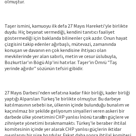
olmuştur.
Taşer ismini, kamuoyu ilk defa 27 Mayıs Hareketi'yle birlikte
duydu. Hiç beyanat vermediği, kendini tanıtıcı faaliyet
göstermediği için baklanda bilinenler çok azdır. Onun hayat
çizgisini takip edenler ağırbaşlı, mütevazi, zamanında
konuşan ve davanın en çok kendisine ihtiyacı olan
mevkilerinde yer alan sabırlı, metin ve cesur üslubuyla,
Bozkurtlar'ın Bögü Alp'ini hatırlar. Taşer'in Ömrü "Taş
yerinde ağırdır" sözünün tefsiri gibidir.
27 Mayıs Darbesi'nden vefatına kadar fikir birliği, kader birliği
yaptığı Alparslan Türkeş'le birlikte olmuştur. Bu darbeye
katılmasının sebebi ise, ülkenin içinde bulunduğu bunalım ve
kaçınılmaz bir şekilde geliyorum sinyalleri veren askeri bir
darbede ülke yönetimini CHP yanlısı İnönü taraftarı güçlere ve
zihniyete yönetimi bırakmamaktı. Türkeş'le beraber ihtilal
komitesinin içinde yer alarak CHP yanlısı güçlerin iktidar
oyunlarını bir süre bozdular. Fakat daha sonra ihtilal komitesi