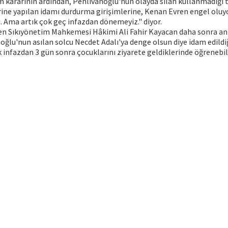
ararının ardından, Pehlivanoğlu'nun olayda silah kullanmadığı te
ine yapılan idamı durdurma girişimlerine, Kenan Evren engel oluyo
di. Ama artık çok geç infazdan dönemeyiz." diyor.
en Sıkıyönetim Mahkemesi Hâkimi Ali Fahir Kayacan daha sonra anl
ğlu'nun asılan solcu Necdet Adalı'ya denge olsun diye idam edildiği
k infazdan 3 gün sonra çocuklarını ziyarete geldiklerinde öğrenebil