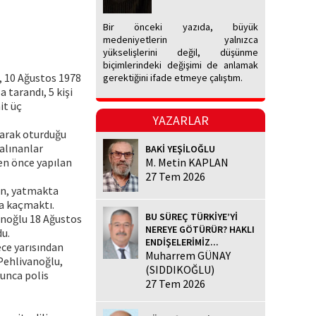
Bir önceki yazıda, büyük
medeniyetlerin yalnızca
yükselişlerini değil, düşünme
biçimlerindeki değişimi de anlamak
, 10 Ağustos 1978
gerektiğini ifade etmeye çalıştım.
 tarandı, 5 kişi
it üç
YAZARLAR
larak oturduğu
 alınanlar
BAKİ YEŞİLOĞLU
den önce yapılan
M. Metin KAPLAN
27 Tem 2026
ğan, yatmakta
na kaçmaktı.
BU SÜREÇ TÜRKİYE’Yİ
vanoğlu 18 Ağustos
NEREYE GÖTÜRÜR? HAKLI
du.
ENDİŞELERİMİZ...
ce yarısından
Muharrem GÜNAY
 Pehlivanoğlu,
(SIDDIKOĞLU)
unca polis
27 Tem 2026