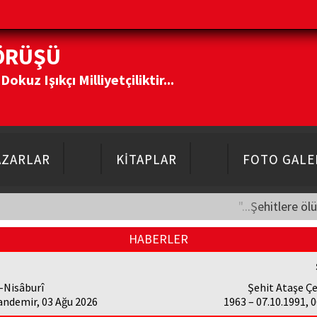
ÖRÜŞÜ
kuz Işıkçı Milliyetçiliktir...
AZARLAR
KİTAPLAR
FOTO GALE
"...Şehitlere öl
HABERLER
-Nisâburî
Şehit Ataşe Ç
andemir, 03 Ağu 2026
1963 – 07.10.1991, 0