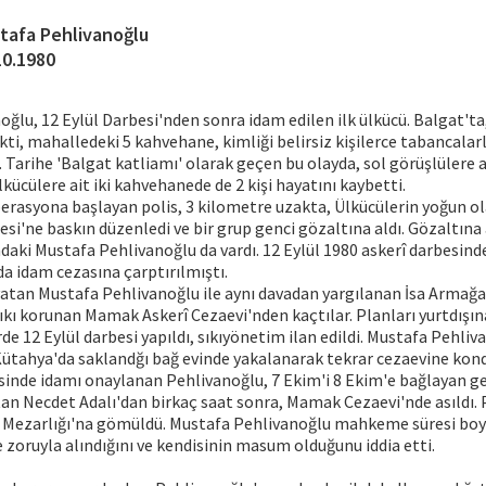
tafa Pehlivanoğlu
10.1980
ğlu, 12 Eylül Darbesi'nden sonra idam edilen ilk ülkücü. Balgat'ta
kti, mahalledeki 5 kahvehane, kimliği belirsiz kişilerce tabancalarla
. Tarihe 'Balgat katliamı' olarak geçen bu olayda, sol görüşlülere a
kücülere ait iki kahvehanede de 2 kişi hayatını kaybetti.
erasyona başlayan polis, 3 kilometre uzakta, Ülkücülerin yoğun o
si'ne baskın düzenledi ve bir grup genci gözaltına aldı. Gözaltına
ndaki Mustafa Pehlivanoğlu da vardı. 12 Eylül 1980 askerî darbesin
a idam cezasına çarptırılmıştı.
 yatan Mustafa Pehlivanoğlu ile aynı davadan yargılanan İsa Arma
sıkı korunan Mamak Askerî Cezaevi'nden kaçtılar. Planları yurtdışı
de 12 Eylül darbesi yapıldı, sıkıyönetim ilan edildi. Mustafa Pehli
Kütahya'da saklandğı bağ evinde yakalanarak tekrar cezaevine kon
sinde idamı onaylanan Pehlivanoğlu, 7 Ekim'i 8 Ekim'e bağlayan ge
tan Necdet Adalı'dan birkaç saat sonra, Mamak Cezaevi'nde asıldı.
 Mezarlığı'na gömüldü. Mustafa Pehlivanoğlu mahkeme süresi boy
e zoruyla alındığını ve kendisinin masum olduğunu iddia etti.