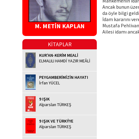
Mahkemenin idam k
Ancak bunun üzer
da öyle bilgi gel
İdam kararını ver
M. METİN KAPLAN
Mustafa Pehlivano
Ailesi idamı anca
KİTAPLAR
KUR'AN-KERİM MEALİ
ELMALILI HAMDİ YAZIR MEÂLİ
PEYGAMBERİMİZİN HAYATI
İrfan YÜCEL
9 IŞIK
Alparslan TÜRKEŞ
9 IŞIK VE TÜRKÝYE
Alparslan TÜRKEŞ