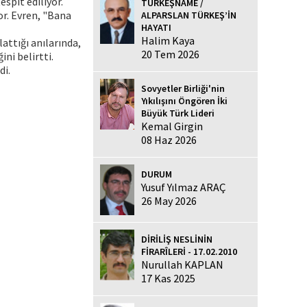
spit ediliyor.
TÜRKEŞNAME /
r. Evren, "Bana
ALPARSLAN TÜRKEŞ’İN
HAYATI
Halim Kaya
attığı anılarında,
20 Tem 2026
ni belirtti.
di.
Sovyetler Birliği'nin
Yıkılışını Öngören İki
Büyük Türk Lideri
Kemal Girgin
08 Haz 2026
DURUM
Yusuf Yılmaz ARAÇ
26 May 2026
DİRİLİŞ NESLİNİN
FİRARÎLERİ - 17.02.2010
Nurullah KAPLAN
17 Kas 2025