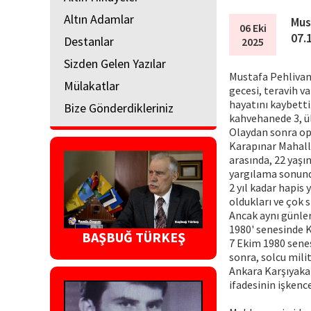
Altın Adamlar
Mus
06 Eki
07.
Destanlar
2025
Sizden Gelen Yazılar
Mustafa Pehlivano
Mülakatlar
gecesi, teravih va
hayatını kaybetti
Bize Gönderdikleriniz
kahvehanede 3, ül
Olaydan sonra op
Karapınar Mahalle
arasında, 22 yaşı
yargılama sonund
2 yıl kadar hapis
oldukları ve çok 
Ancak aynı günler
1980' senesinde 
BAŞBUĞ TÜRKEŞ
7 Ekim 1980 sene
sonra, solcu mili
Ankara Karşıyaka
ifadesinin işkenc