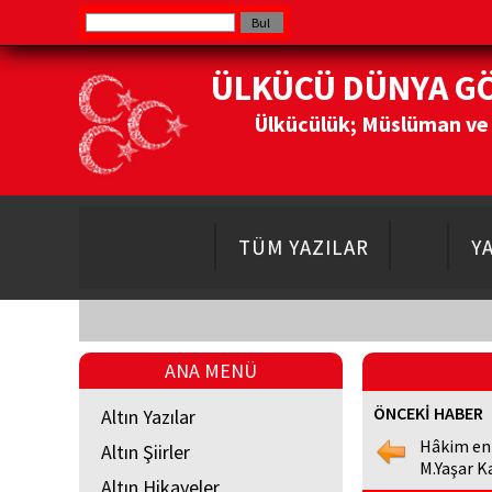
ÜLKÜCÜ DÜNYA G
Ülkücülük; Müslüman ve Do
TÜM YAZILAR
Y
ANA MENÜ
ÖNCEKİ HABER
Altın Yazılar
Hâkim en
Altın Şiirler
M.Yaşar K
Altın Hikayeler