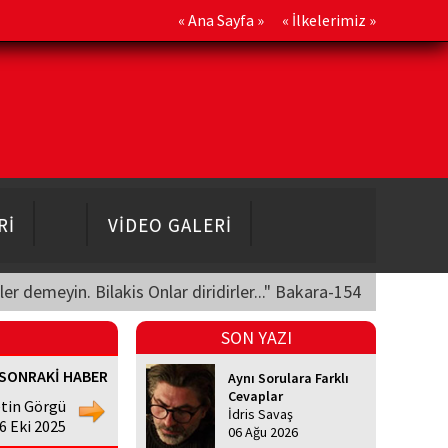
«
Ana Sayfa
» «
İlkelerimiz
»
Rİ
VİDEO GALERİ
üler demeyin. Bilakis Onlar diridirler..." Bakara-154
SON YAZI
SONRAKİ HABER
Aynı Sorulara Farklı
Cevaplar
etin Görgü
İdris Savaş
6 Eki 2025
06 Ağu 2026