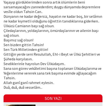
Yaşayıp gördüklerimden sonra artık ölümlerin beni
sarsamayacağını zannederdim; duygu dünyamda depremlere
vesîle oldun Tahsin Can..
Dünyanın ne kadar değersiz, hayatın ne kadar boş, bir selâmın
ne kadar kıymetli olduğunu öğrettin tanıdıklarına giderken..
Ülkücü Camianın başı sağ olsun.
Çiledaşlarının, yoldaşlarının, ömürdaşlarının ve ailenin başı
sağ olsun.
Başımız sağ olsun!
Sen bizden gittin Tahsin!
Sen Türk Milletinden gittin!
Gittiğin yerde seni Resulullah, Ehl-i Beyt ve Ülkü Şehitleri ve
Şüheda karşılasın..
Sevdiklerinle haşrolun Dev Ülküdaşım..
Sana son görev vekâletimi başına toplanan Ülküdaşlarıma ve
Yeğenlerime vererek sana tek başıma evimde ağlayacağım
Tahsin..
Allah ganî ganî rahmet eylesin..
Duâ, duâ, duâ vesselâm...
SON YAZI