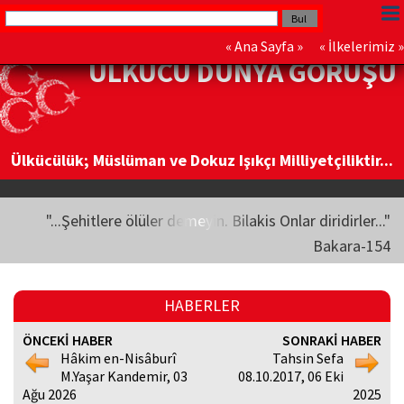
«
Ana Sayfa
» «
İlkelerimiz
»
ÜLKÜCÜ DÜNYA GÖRÜŞÜ
Ülkücülük; Müslüman ve Dokuz Işıkçı Milliyetçiliktir...
"...Şehitlere ölüler demeyin. Bilakis Onlar diridirler..."
Bakara-154
HABERLER
ÖNCEKİ HABER
SONRAKİ HABER
Hâkim en-Nisâburî
Tahsin Sefa
M.Yaşar Kandemir, 03
08.10.2017, 06 Eki
Ağu 2026
2025