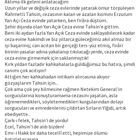
Aklıma ilk geleni anlatacağım:
Uzun yıllar ve değişik ceza evlerinde yatarak ömür törpüleyen
Rahmetli Tahsin, cezasının kalan ve azalan kısmını Erzurum
Yarı Açı Ceza evinde yatarken, ben firâra düştüm..
Şehir dışında olan Yarı Açık Ceza evine Tahsin'e gittim.
Beni iki aydan fazla Yarı Açık Ceza evinde saklayabilecek kadar
ceza evine hakimdi ve biz yıllarca güleceğimiz akıl almaz bir
işi başarmış; can acıtan bir gerçeği ters-yüz etmiş, firâri
birinin yasalar adına yakalanıp tıkılacağı yerde, ceza evinde
ceza evine girmemek için saklanmıştık!
Kırk yıldan fazladır kahkahalarla güldüğümüz bu hatıra, şimdi
canımı çok acıtıyor!
Attığım her kahkahadan intikam alırcasına akıyor
gözyaşlarım Tahsin için...
Çok ama çok şey bilmesine rağmen Netekim General'in
sorgucularına konuşturamama cezasını yaşatan, asla
öğrenemedikleri, söyletemedikleri kurgularından dolayı
sorgucuları ve emredenlerini çıldırtan Sırların Yiğidi, artık
ebediyette..
Çark-ı felek, Tahsin'i de yordu!
Ecel, Tahsin'i de aldı bizden!
Emr-i Hakk bir daha tecellî etti, hepimize ölümü
hatırlatırcasına..