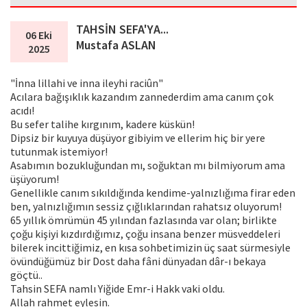
TAHSİN SEFA'YA...
06 Eki
Mustafa ASLAN
2025
"İnna lillahi ve inna ileyhi raciûn"
Acılara bağışıklık kazandım zannederdim ama canım çok
acıdı!
Bu sefer talihe kırgınım, kadere küskün!
Dipsiz bir kuyuya düşüyor gibiyim ve ellerim hiç bir yere
tutunmak istemiyor!
Asabımın bozukluğundan mı, soğuktan mı bilmiyorum ama
üşüyorum!
Genellikle canım sıkıldığında kendime-yalnızlığıma firar eden
ben, yalnızlığımın sessiz çığlıklarından rahatsız oluyorum!
65 yıllık ömrümün 45 yılından fazlasında var olan; birlikte
çoğu kişiyi kızdırdığımız, çoğu insana benzer müsveddeleri
bilerek incittiğimiz, en kısa sohbetimizin üç saat sürmesiyle
övündüğümüz bir Dost daha fâni dünyadan dâr-ı bekaya
göçtü..
Tahsin SEFA namlı Yiğide Emr-i Hakk vaki oldu.
Allah rahmet eylesin.