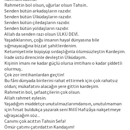
Rahmetin bol olsun, uğurlar olsun Tahsin..
Senden bütün arkadaşların razıdır.
Senden bütün Ülküdaşların razıdır.
Senden bütün çiledaşların razıdır.
Senden bütün yoldaşların razıdır.
Allah da senden razı olsun ÜLKÜ DEVİ..
Yaşadıklarının, çoğu insanın hayal dünyasına bile
sığmayacağına bizzat şahitlerdenim.
Ketumiyetinle büyüyüp sırdaşlığınla ölümsüzleştin Kardeşim.
İrade üstü direncinle devleştin Ülküdaşım..
Kişinin imanı ne kadar güçlü olursa imtihanı o kadar şiddetli
olurmuş..
Çok zor imtihanlardan geçtin!
Bu fâni dünyada birilerini rahat ettirmek için çok rahatsız
oldun; mükafatını alacağın yere gittin kardeşim.
Rahmetin bol, şefaatçilerin çok olsun.
Allah rahmet eylesin.
Yaşadığım müddetçe unutulmazlarımdansın, unutulmaman
için fırsat buldukça yazarak seni Millî Hafizâya nakşetmeye
uğraşacağım söz...
Canımı çok acıttın Tahsin Sefa!
Ömür çatımı çatırdattın Kandaşım!