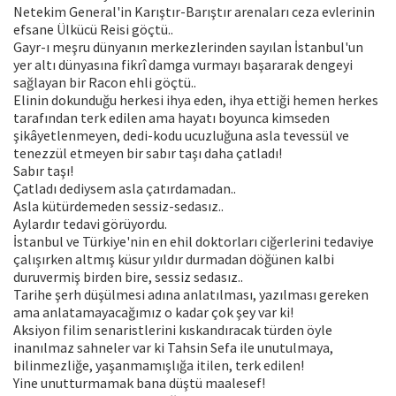
Netekim General'in Karıştır-Barıştır arenaları ceza evlerinin
efsane Ülkücü Reisi göçtü..
Gayr-ı meşru dünyanın merkezlerinden sayılan İstanbul'un
yer altı dünyasına fikrî damga vurmayı başararak dengeyi
sağlayan bir Racon ehli göçtü..
Elinin dokunduğu herkesi ihya eden, ihya ettiği hemen herkes
tarafından terk edilen ama hayatı boyunca kimseden
şikâyetlenmeyen, dedi-kodu ucuzluğuna asla tevessül ve
tenezzül etmeyen bir sabır taşı daha çatladı!
Sabır taşı!
Çatladı dediysem asla çatırdamadan..
Asla kütürdemeden sessiz-sedasız..
Aylardır tedavi görüyordu.
İstanbul ve Türkiye'nin en ehil doktorları ciğerlerini tedaviye
çalışırken altmış küsur yıldır durmadan döğünen kalbi
duruvermiş birden bire, sessiz sedasız..
Tarihe şerh düşülmesi adına anlatılması, yazılması gereken
ama anlatamayacağımız o kadar çok şey var ki!
Aksiyon filim senaristlerini kıskandıracak türden öyle
inanılmaz sahneler var ki Tahsin Sefa ile unutulmaya,
bilinmezliğe, yaşanmamışlığa itilen, terk edilen!
Yine unutturmamak bana düştü maalesef!