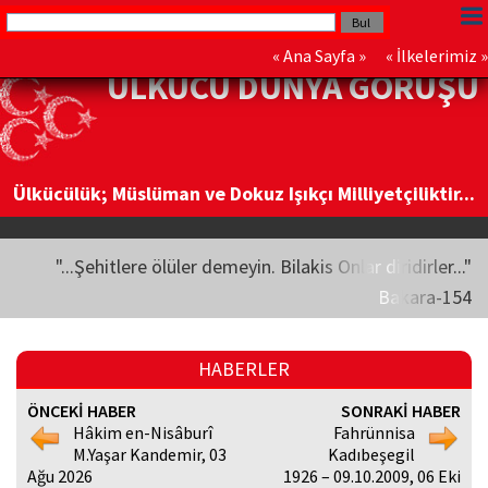
«
Ana Sayfa
» «
İlkelerimiz
»
ÜLKÜCÜ DÜNYA GÖRÜŞÜ
Ülkücülük; Müslüman ve Dokuz Işıkçı Milliyetçiliktir...
"...Şehitlere ölüler demeyin. Bilakis Onlar diridirler..."
Bakara-154
HABERLER
ÖNCEKİ HABER
SONRAKİ HABER
Hâkim en-Nisâburî
Fahrünnisa
M.Yaşar Kandemir, 03
Kadıbeşegil
Ağu 2026
1926 – 09.10.2009, 06 Eki