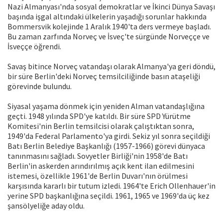
Nazi Almanyası'nda sosyal demokratlar ve İkinci Dünya Savaşı
başında işgal altındaki ülkelerin yaşadığı sorunlar hakkında
Bommersvik kolejinde 1 Aralık 1940'ta ders vermeye başladı.
Bu zaman zarfında Norveç ve İsveç'te sürgünde Norveççe ve
İsveççe öğrendi.
Savaş bitince Norveç vatandaşı olarak Almanya'ya geri döndü,
bir süre Berlin'deki Norveç temsilciliğinde basın ataşeliği
görevinde bulundu.
Siyasal yaşama dönmek için yeniden Alman vatandaşlığına
geçti. 1948 yılında SPD'ye katıldı. Bir süre SPD Yürütme
Komitesi'nin Berlin temsilcisi olarak çalıştıktan sonra,
1949'da Federal Parlamento'ya girdi. Sekiz yıl sonra seçildiği
Batı Berlin Belediye Başkanlığı (1957-1966) görevi dünyaca
tanınmasını sağladı. Sovyetler Birliği'nin 1958'de Batı
Berlin'in askerden arındırılmış açık kent ilan edilmesini
istemesi, özellikle 1961'de Berlin Duvarı'nın örülmesi
karşısında kararlı bir tutum izledi. 1964'te Erich Ollenhauer'in
yerine SPD başkanlığına seçildi. 1961, 1965 ve 1969'da üç kez
şansölyeliğe aday oldu.