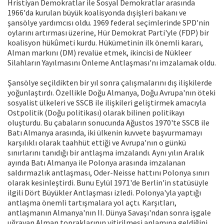
Hristiyan Demokratlar ile Sosyal Demokratlar arasında
1966'da kurulan büyük koalisyonda dışişleri bakanı ve
şansölye yardımcısı oldu. 1969 federal seçimlerinde SPD'nin
oylarını artırması üzerine, Hür Demokrat Parti'yle (FDP) bir
koalisyon hükûmeti kurdu. Hükümetinin ilk önemli kararı,
Alman markını (DM) revalüe etmek, ikincisi de Nükleer
Silahların Yayılmasını Önleme Antlaşması'nı imzalamak oldu.
Şansölye seçildikten bir yıl sonra çalışmalarını dış ilişkilerde
yoğunlaştırdı. Özellikle Doğu Almanya, Doğu Avrupa'nın öteki
sosyalist ülkeleri ve SSCB ile ilişkileri geliştirmek amacıyla
Ostpolitik (Doğu politikası) olarak bilinen politikayı
oluşturdu. Bu çabaların sonucunda Ağustos 1970'te SSCB ile
Batı Almanya arasında, iki ülkenin kuvvete başvurmamayı
karşılıklı olarak taahhüt ettiği ve Avrupa'nın o günkü
sınırlarını tanıdığı bir antlaşma imzalandı. Aynı yılın Aralık
ayında Batı Almanya ile Polonya arasında imzalanan
saldırmazlık antlaşması, Oder-Neisse hattını Polonya sınırı
olarak kesinleştirdi. Bunu Eylül 1971'de Berlin'in statüsüyle
ilgili Dört Büyükler Antlaşması izledi. Polonya'yla yaptığı
antlaşma önemli tartışmalara yol açtı. Karşıtları,
antlaşmanın Almanya'nın II. Dünya Savaşı'ndan sonra işgale
uğrayan Alman topraklarının yitirilmesi anlamına geldiğini