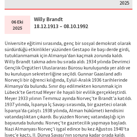
2025
Willy Brandt
06 Eki
18.12.1913 – 08.10.1992
2025
Üniversite eğitimi sırasında, genç bir sosyal demokrat olarak
sürdürdüğü etkinlikler yüzünden Gestapo ile başı derde girdi,
tutuklanmamak için Almanya'dan kaçmak zorunda kaldı.
Willy Brandt takma adını bu sırada aldı. 1934 yılında Devrimci
Gençlik Örgütleri Uluslararası Bürosu kuruluşunda yer aldı ve
bu kuruluşun sekreterliğine seçildi. Gunnar Gaasland adlı
Norveçli bir öğrenci kılığında, Eylül-Aralık 1936 tarihlerinde
Almanya'da bulundu. Sınır dışı edilmekten korunmak için
Lübeck'te Gertrud Meyer ile hayali bir evlilik gerçekleştirdi.
Meyer 1933 yılının Temmuz ayında Norveç'te Brandt'a katıldı.
1937 yılında, İspanya İç Savaşı sırasında, bir gazeteci olarak
İspanya'da çalıştı. 1938 yılında, Alman hükûmeti kendisini
vatandaşlıktan çıkardı. Bu yüzden Norveç vatandaşlığı için
başvuruda bulundu. Norveç'te gazetecilik yapmaya başladı.
Nazi Almanyası Norveç'i işgal edince bu kez Ağustos 1940'ta
İsveç'e kaçtı, II. Dünya Savaşı'nın sonuna kadar orada kaldı.