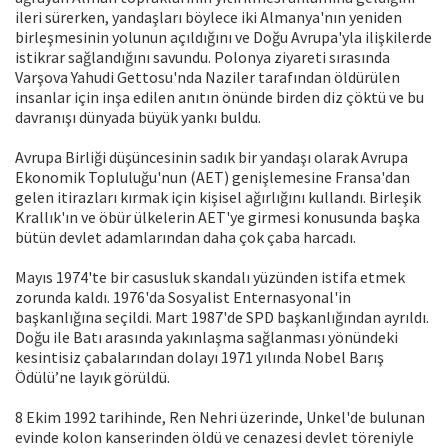
ileri sürerken, yandaşları böylece iki Almanya'nın yeniden
birleşmesinin yolunun açıldığını ve Doğu Avrupa'yla ilişkilerde
istikrar sağlandığını savundu. Polonya ziyareti sırasında
Varşova Yahudi Gettosu'nda Naziler tarafından öldürülen
insanlar için inşa edilen anıtın önünde birden diz çöktü ve bu
davranışı dünyada büyük yankı buldu.
Avrupa Birliği düşüncesinin sadık bir yandaşı olarak Avrupa
Ekonomik Topluluğu'nun (AET) genişlemesine Fransa'dan
gelen itirazları kırmak için kişisel ağırlığını kullandı. Birleşik
Krallık'ın ve öbür ülkelerin AET'ye girmesi konusunda başka
bütün devlet adamlarından daha çok çaba harcadı.
Mayıs 1974'te bir casusluk skandalı yüzünden istifa etmek
zorunda kaldı. 1976'da Sosyalist Enternasyonal'in
başkanlığına seçildi. Mart 1987'de SPD başkanlığından ayrıldı.
Doğu ile Batı arasında yakınlaşma sağlanması yönündeki
kesintisiz çabalarından dolayı 1971 yılında Nobel Barış
Ödülü’ne layık görüldü.
8 Ekim 1992 tarihinde, Ren Nehri üzerinde, Unkel'de bulunan
evinde kolon kanserinden öldü ve cenazesi devlet töreniyle