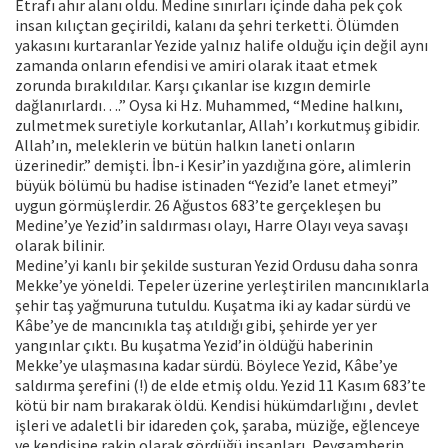
Etrafı ahır alanı oldu. Medine sınırları içinde daha pek çok
insan kılıçtan geçirildi, kalanı da şehri terketti. Ölümden
yakasını kurtaranlar Yezide yalnız halife olduğu için değil aynı
zamanda onların efendisi ve amiri olarak itaat etmek
zorunda bırakıldılar. Karşı çıkanlar ise kızgın demirle
dağlanırlardı….” Oysa ki Hz. Muhammed, “Medine halkını,
zulmetmek suretiyle korkutanlar, Allah’ı korkutmuş gibidir.
Allah’ın, meleklerin ve bütün halkın laneti onların
üzerinedir.” demişti. İbn-i Kesir’in yazdığına göre, alimlerin
büyük bölümü bu hadise istinaden “Yezid’e lanet etmeyi”
uygun görmüşlerdir. 26 Ağustos 683’te gerçekleşen bu
Medine’ye Yezid’in saldırması olayı, Harre Olayı veya savaşı
olarak bilinir.
Medine’yi kanlı bir şekilde susturan Yezid Ordusu daha sonra
Mekke’ye yöneldi. Tepeler üzerine yerleştirilen mancınıklarla
şehir taş yağmuruna tutuldu. Kuşatma iki ay kadar sürdü ve
Kâbe’ye de mancınıkla taş atıldığı gibi, şehirde yer yer
yangınlar çıktı. Bu kuşatma Yezid’in öldüğü haberinin
Mekke’ye ulaşmasına kadar sürdü. Böylece Yezid, Kâbe’ye
saldırma şerefini (!) de elde etmiş oldu. Yezid 11 Kasım 683’te
kötü bir nam bırakarak öldü. Kendisi hükümdarlığını , devlet
işleri ve adaletli bir idareden çok, şaraba, müziğe, eğlenceye
ve kendisine rakip olarak gördüğü insanları, Peygamberin