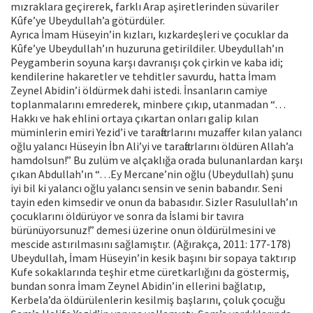
mızraklara geçirerek, farklı Arap aşiretlerinden süvariler
Kûfe’ye Ubeydullah’a götürdüler.
Ayrıca İmam Hüseyin’in kızları, kızkardeşleri ve çocuklar da
Kûfe’ye Ubeydullah’ın huzuruna getirildiler. Ubeydullah’ın
Peygamberin soyuna karşı davranışı çok çirkin ve kaba idi;
kendilerine hakaretler ve tehditler savurdu, hatta İmam
Zeynel Abidin’i öldürmek dahi istedi. İnsanların camiye
toplanmalarını emrederek, minbere çıkıp, utanmadan “…
Hakkı ve hak ehlini ortaya çıkartan onları galip kılan
müminlerin emiri Yezid’i ve taraftarlarını muzaffer kılan yalancı
oğlu yalancı Hüseyin İbn Ali’yi ve taraftarlarını öldüren Allah’a
hamdolsun!” Bu zulüm ve alçaklığa orada bulunanlardan karşı
çıkan Abdullah’ın “…Ey Mercane’nin oğlu (Ubeydullah) şunu
iyi bil ki yalancı oğlu yalancı sensin ve senin babandır. Seni
tayin eden kimsedir ve onun da babasıdır. Sizler Rasulullah’ın
çocuklarını öldürüyor ve sonra da İslami bir tavıra
bürünüyorsunuz!” demesi üzerine onun öldürülmesini ve
mescide astırılmasını sağlamıştır. (Ağırakça, 2011: 177-178)
Ubeydullah, İmam Hüseyin’in kesik başını bir sopaya taktırıp
Kufe sokaklarında teşhir etme cüretkarlığını da göstermiş,
bundan sonra İmam Zeynel Abidin’in ellerini bağlatıp,
Kerbela’da öldürülenlerin kesilmiş başlarını, çoluk çocuğu