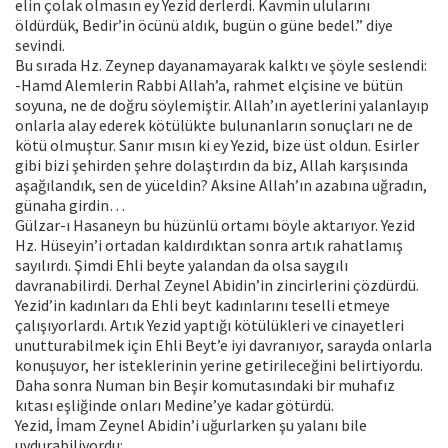
elin çolak olmasın ey Yezid derlerdi. Kavmin ulularını
öldürdük, Bedir’in öcünü aldık, bugün o güne bedel.” diye
sevindi.
Bu sırada Hz. Zeynep dayanamayarak kalktı ve şöyle seslendi:
-Hamd Alemlerin Rabbi Allah’a, rahmet elçisine ve bütün
soyuna, ne de doğru söylemiştir. Allah’ın ayetlerini yalanlayıp
onlarla alay ederek kötülükte bulunanların sonuçları ne de
kötü olmuştur. Sanır mısın ki ey Yezid, bize üst oldun. Esirler
gibi bizi şehirden şehre dolaştırdın da biz, Allah karşısında
aşağılandık, sen de yüceldin? Aksine Allah’ın azabına uğradın,
günaha girdin…
Gülzar-ı Hasaneyn bu hüzünlü ortamı böyle aktarıyor. Yezid
Hz. Hüseyin’i ortadan kaldırdıktan sonra artık rahatlamış
sayılırdı. Şimdi Ehli beyte yalandan da olsa saygılı
davranabilirdi. Derhal Zeynel Abidin’in zincirlerini çözdürdü.
Yezid’in kadınları da Ehli beyt kadınlarını teselli etmeye
çalışıyorlardı. Artık Yezid yaptığı kötülükleri ve cinayetleri
unutturabilmek için Ehli Beyt’e iyi davranıyor, sarayda onlarla
konuşuyor, her isteklerinin yerine getirileceğini belirtiyordu.
Daha sonra Numan bin Beşir komutasındaki bir muhafız
kıtası eşliğinde onları Medine’ye kadar götürdü.
Yezid, İmam Zeynel Abidin’i uğurlarken şu yalanı bile
uydurabiliyordu: