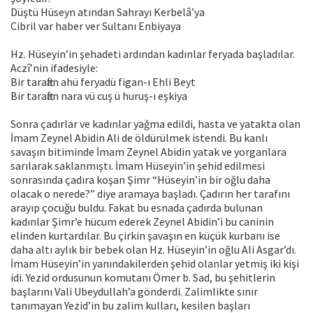
Düştü Hüseyn atından Sahrayı Kerbelâ’ya
Cibril var haber ver Sultanı Enbiyaya
Hz. Hüseyin’in şehadeti ardından kadınlar feryada başladılar.
Aczî’nin ifadesiyle:
Bir taraftan ahü feryadü figan-ı Ehli Beyt
Bir taraftan nara vü cuş ü huruş-ı eşkiya
Sonra çadırlar ve kadınlar yağma edildi, hasta ve yatakta olan
İmam Zeynel Abidin Ali de öldürülmek istendi. Bu kanlı
savaşın bitiminde İmam Zeynel Abidin yatak ve yorganlara
sarılarak saklanmıştı. İmam Hüseyin’in şehid edilmesi
sonrasında çadıra koşan Şimr “Hüseyin’in bir oğlu daha
olacak o nerede?” diye aramaya başladı. Çadırın her tarafını
arayıp çocuğu buldu. Fakat bu esnada çadırda bulunan
kadınlar Şimr’e hücum ederek Zeynel Abidin’i bu caninin
elinden kurtardılar. Bu çirkin şavaşın en küçük kurbanı ise
daha altı aylık bir bebek olan Hz. Hüseyin’in oğlu Ali Asgar’dı.
İmam Hüseyin’in yanındakilerden şehid olanlar yetmiş iki kişi
idi. Yezid ordusunun komutanı Ömer b. Sad, bu şehitlerin
başlarını Vali Ubeydullah’a gönderdi. Zalimlikte sınır
tanımayan Yezid’in bu zalim kulları, kesilen başları