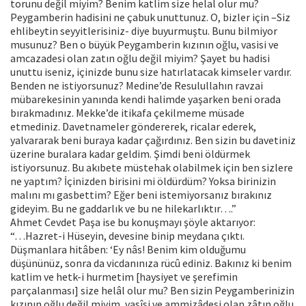
torunu değil miyim? Benim katlim size helal olur mu?
Peygamberin hadisini ne çabuk unuttunuz. O, bizler için –Siz
ehlibeytin seyyitlerisiniz- diye buyurmuştu. Bunu bilmiyor
musunuz? Ben o büyük Peygamberin kızının oğlu, vasisi ve
amcazadesi olan zatın oğlu değil miyim? Şayet bu hadisi
unuttu iseniz, içinizde bunu size hatırlatacak kimseler vardır.
Benden ne istiyorsunuz? Medine’de Resulullahın ravzai
mübarekesinin yanında kendi halimde yaşarken beni orada
bırakmadınız. Mekke’de itikafa çekilmeme müsade
etmediniz. Davetnameler göndererek, ricalar ederek,
yalvararak beni buraya kadar çağırdınız. Ben sizin bu davetiniz
üzerine buralara kadar geldim. Şimdi beni öldürmek
istiyorsunuz. Bu akıbete müstehak olabilmek için ben sizlere
ne yaptım? İçinizden birisini mi öldürdüm? Yoksa birinizin
malını mı gasbettim? Eğer beni istemiyorsanız bırakınız
gideyim. Bu ne gaddarlık ve bu ne hilekarlıktır….”
Ahmet Cevdet Paşa ise bu konuşmayı şöyle aktarıyor:
“…Hazret-i Hüseyin, devesine binip meydana çıktı.
Düşmanlara hitâben: ‘Ey nâs! Benim kim olduğumu
düşününüz, sonra da vicdanınıza rücû ediniz. Bakınız ki benim
katlim ve hetk-i hurmetim [haysiyet ve şerefimin
parçalanması] size helâl olur mu? Ben sizin Peygamberinizin
kızının oğlu değil miyim, vasîsi ve ammizâdesi olan zâtın oğlu