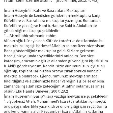
selamı senin üzerine olsun…” (Ebu Mihnef, 2012: 40-42)
İmam Hüseyin’in Kufe ve Basralılara Mektupları
İmam Hüseyin de kendisine gönderilen mektuplara karşı
Kûfelilere ve Basralılara mektuplar yazmıştır. Bunlardan
Kufelilere yazdığı ve Hani b. Hani ve Said b. Abdullah ile
gönderdiği mektup şu şekildedir:
“…Bismillahirrahmanir-rahim.
Ali’nin oğlu Hüseyin’den Kûfe’de taraftarı ve dostlarından bu
mektubun ulaştığı herkese! Allah’ın selamı üzerinize olsun.
Bana gönderdiğiniz mektuplar geldi. Sizlere gelmemi
istediğiniz yolunda söylediklerinizi anladım. Ben size
kardeşim, amcamın oğlu ve ailemden güvendiğim kişi Müslim
b. Akil’i gönderiyorum. Kendisi sizin durumunuzun içyüzünü
öğrenip, toplantılarınızdan ortaya çıkan sonucu bana bir
mektupla bildirecek. Eğer durumunuz mektuplarınızda
bildirdiğiniz ve elçilerinizle haber verdiğiniz gibi ise en kısa
zamanda inşallah size geleceğim. Allah’ın selamı üzerinize
olsun.(Ebu Hanife Dineveri, 2007: 282)
İmam Hüseyin’in Basra’lılara yazdığı mektup ise şu şekildedir:
“…Şüphesiz Allah, Muhammed’i (s.a.a) yaratıkları için seçti;
onu peygamberlikle yüce kıldı ve onu elçiliği için seçti. Sonra
onu kendi yanına aldı. Peygamber (s.a.a.) Allah’ın kullarına