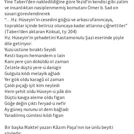
Yine Taberi’den nakledildiğine göre Yezid’in kendisi gibi zalim
ve insanlıktan nasiplenmemiş komutanı Ömer b. Sad on
süvari görevlendirerek
“…Hz. Hüseyin’in cesedini göğsü ve arkası ufanıncaya,
topraklar içinde belirsiz oluncaya kadar atlarına çiğnettiler.”
(Taberi’den aktaran Köksal, ty: 204)
Hz. Hüseyin’in şehadetini Kastamonulu Şazi eserinde şöyle
dile getiriyor:
Yüzü üstüne bıraktı Seyidi
Kesti başını hemandem o lain
Kanı yere çün döküldü ol zaman
Zelzele düştü yere-ü darügir
Gulgula kıldı melayik ağladı
Yer gök oldu karagû ol zaman
Çaldı pıçağı işit kim neyledi
Hem şehit oldu Hüseyn-ü pâk din
Düştü kavga aleme oldu figan
Göğe değin çıktı feryad-ü nefir
Ay güneş nurunu ol dem bağladı
Yaradılmış cümlesi kıldı figan
Bir başka Maktel yazarı Kâzım Paşa’nın ise ünlü beyiti
şöyledir: