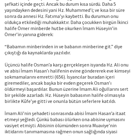
şefkati içinde geçti. Ancak bu durum kısa sürdü. Daha 5
yaşındayken dedesini yani Hz. Muhammed’i; ve kısa bir süre
sonra da annesi Hz. Fatıma’yı kaybetti. Bu durumun onu
oldukça etkilediği muhakkaktır. Daha çocukken birgün İkinci
halife Ömer minberde hutbe okurken İmam Hüseyin’in
Ömer’in yanına giderek:
“Babamın minberinden in ve babanın minberine git.” diye
çıkıştığı da kaynaklarda yazılıdır.
Üçüncü halife Osman’a karşı gerçekleşen isyanda Hz. Ali onu
ve abisi İmam Hasan’ı halifenin evine göndererek eve kimseyi
sokmamalarını emretti (656). İsyancılar buradan içeri
giremediler, ancak başka bir evden geçerek Osman’ı
öldürmeyi başardılar. Bunun üzerine İmam Ali oğullarını sert
bir şekilde azarladı. Hz. Hüseyin babasının halife olmasıyla
birlikte Kûfe’ye gitti ve onunla bütün seferlere katıldı.
İmam Ali’nin şehadeti sonrasında abisi İmam Hasan’a itaat
etmeyi yeğledi. Çünkü babası ölürken ona abisine uymasını
vasiyet etmişti. Abisinin ölümünden sonra Muaviye’nin
iktidarını tanımamasına rağmen onun sağlığında siyasi