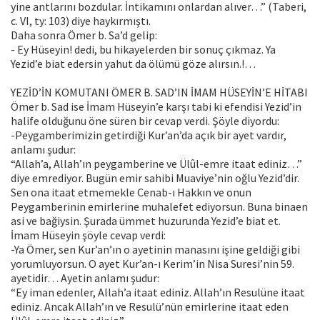
yine antlarını bozdular. İntikamını onlardan alıver…” (Taberi,
c. VI, ty: 103) diye haykırmıştı.
Daha sonra Ömer b. Sa’d gelip:
- Ey Hüseyin! dedi, bu hikayelerden bir sonuç çıkmaz. Ya
Yezid’e biat edersin yahut da ölümü göze alırsın.!…
YEZİD’İN KOMUTANI ÖMER B. SAD’IN İMAM HÜSEYİN’E HİTABI
Ömer b. Sad ise İmam Hüseyin’e karşı tabi ki efendisi Yezid’in
halife olduğunu öne süren bir cevap verdi. Şöyle diyordu:
-Peygamberimizin getirdiği Kur’an’da açık bir ayet vardır,
anlamı şudur:
“Allah’a, Allah’ın peygamberine ve Ülûl-emre itaat ediniz…”
diye emrediyor. Bugün emir sahibi Muaviye’nin oğlu Yezid’dir.
Sen ona itaat etmemekle Cenab-ı Hakkın ve onun
Peygamberinin emirlerine muhalefet ediyorsun. Buna binaen
asi ve bağiysin. Şurada ümmet huzurunda Yezid’e biat et.
İmam Hüseyin şöyle cevap verdi:
-Ya Ömer, sen Kur’an’ın o ayetinin manasını işine geldiği gibi
yorumluyorsun. O ayet Kur’an-ı Kerim’in Nisa Suresi’nin 59.
ayetidir… Ayetin anlamı şudur:
“Ey iman edenler, Allah’a itaat ediniz. Allah’ın Resulüne itaat
ediniz. Ancak Allah’ın ve Resulü’nün emirlerine itaat eden