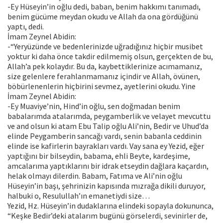
-Ey Hüseyin’in oğlu dedi, baban, benim hakkımı tanımadı,
benim gücüme meydan okudu ve Allah da ona gördüğünü
yaptı, dedi.
İmam Zeynel Abidin:
-“Yeryüzünde ve bedenlerinizde uğradığınız hiçbir musibet
yoktur ki daha önce takdir edilmemiş olsun, gerçekten de bu,
Allah’a pek kolaydır. Bu da, kaybettiklerinize acımamanız,
size gelenlere ferahlanmamanız içindir ve Allah, övünen,
böbürlenenlerin hiçbirini sevmez, ayetlerini okudu. Yine
İmam Zeynel Abidin:
-Ey Muaviye’nin, Hind’in oğlu, sen doğmadan benim
babalarımda atalarımda, peygamberlik ve velayet mevcuttu
ve and olsun ki atam Ebu Talip oğlu Ali’nin, Bedir ve Uhud’da
elinde Peygamberin sancağı vardı, senin babanla ceddinin
elinde ise kafirlerin bayrakları vardı. Vay sana ey Yezid, eğer
yaptığını bir bilseydin, babama, ehli Beyte, kardeşime,
amcalarıma yaptıklarını bir idrak etseydin dağlara kaçardın,
helak olmayı dilerdin. Babam, Fatıma ve Ali’nin oğlu
Hüseyin’in başı, şehrinizin kapısında mızrağa dikili duruyor,
halbuki o, Resulullah’ın emanetiydi size…
Yezid, Hz. Hüseyin’in dudaklarına elindeki sopayla dokununca,
“Keşke Bedir’deki atalarım bugünü görselerdi, sevinirler de,