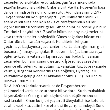
geçenler yola çıktılar ve yürüdüler. Şam’a varınca orada
Yezid’in huzuruna girdiler. Onlarla birlikte Hz. Hüseyin’in başı
da içeri alındı ve Yezid’in önüne atıldı. Ardından Şimr b. Zi’l-
Cevşen şöyle bir konuşma yaptı: Ey müminlerin emiri! Bu
adam kendi ailesinden on sekiz ve taraftarlarından altmış
kişiyle birlikte üzerimize geldi. Biz de onların üzerine yürüdük.
Emirimiz Ubeydullah b. Ziyad’ın hükmüne boyun eğmelerini
veya tercih etmelerini söyledik. Güneş doğarken hücum ettik.
Onları dört bir taraftan kuşattık. Kendilerini kılıçtan
geçirmeye başlayınca güvercinlerin kartaldan sığınması gibi,
boşuna sığınmaya çalıştılar. Bir devenin boğazlanması veya
öğlen uykusuna yatan bir kişinin uyuması kadar bir zaman
geçmeden bunların sonunu getirdik. İşte ruhsuz cesetleri
önünde elbiseleri kuma bulanmış, yanakları toz toprak içinde
kalmış, rüzgarlar kendilerini toza boğmuş, ziyaretçileri
kartallar ve gelip gidenler akbabalar olmuş…” (Ebu Hanife
Dineveri, 2007: 307)
Ne Allah’tan korkuları vardı, ne de Peygamberden
çekinmeleri vardı, ne de utanma biliyorlardı. Şu da muhakkak
ki, yeryüzünde Yezid gibi ahlak yönünden düşük insana az
rastlanabilir. Onun bu işleri yapan eli Ubeydullah ise kötülük
ve ahlaksızlıkta, zalimlikte efendisi ile yarış halindeydi. Şunu