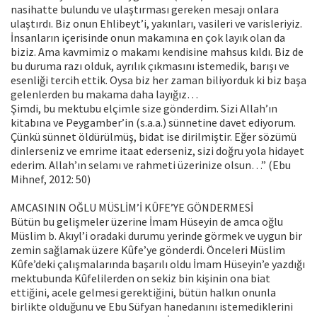
nasihatte bulundu ve ulaştırması gereken mesajı onlara
ulaştırdı. Biz onun Ehlibeyt’i, yakınları, vasileri ve varisleriyiz.
İnsanların içerisinde onun makamına en çok layık olan da
biziz. Ama kavmimiz o makamı kendisine mahsus kıldı. Biz de
bu duruma razı olduk, ayrılık çıkmasını istemedik, barışı ve
esenliği tercih ettik. Oysa biz her zaman biliyorduk ki biz başa
gelenlerden bu makama daha layığız…
Şimdi, bu mektubu elçimle size gönderdim. Sizi Allah’ın
kitabına ve Peygamber’in (s.a.a.) sünnetine davet ediyorum.
Çünkü sünnet öldürülmüş, bidat ise dirilmiştir. Eğer sözümü
dinlerseniz ve emrime itaat ederseniz, sizi doğru yola hidayet
ederim. Allah’ın selamı ve rahmeti üzerinize olsun…” (Ebu
Mihnef, 2012: 50)
AMCASININ OĞLU MÜSLİM’İ KÛFE’YE GÖNDERMESİ
Bütün bu gelişmeler üzerine İmam Hüseyin de amca oğlu
Müslim b. Akıyl’i oradaki durumu yerinde görmek ve uygun bir
zemin sağlamak üzere Kûfe’ye gönderdi. Önceleri Müslim
Kûfe’deki çalışmalarında başarılı oldu İmam Hüseyin’e yazdığı
mektubunda Kûfelilerden on sekiz bin kişinin ona biat
ettiğini, acele gelmesi gerektiğini, bütün halkın onunla
birlikte olduğunu ve Ebu Süfyan hanedanını istemediklerini