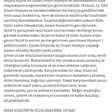
beşyüz kişilik bir süvari İmam Hüseyin ve yanındakilerin suya
ulaşmalarını engellemek için görevlendirildi. (Köksal, ty: 190)
İmam Hüseyin ve beraberindekiler Kerbela’ya geldiklerinde
hem susuz bırakılmış, hem de binlerce kişilik ordu tarafından
sarılmış durumdaydılar. İnsanlık değerlerinden yoksun Kûfe
Valisi zalim Ubeydullah, İmam Hüseyin’in geri dönmek,
Yezid’le görüşmek veya İslam sınırlarından herhangi birine
gitmek isteklerinden hiçbirini kabul etmedi. Esasen onun
görevi Yezid’in emrini yerine getirmek yani İmam Hüseyin’i
şehid etmekti. Çünkü biliyordu ki, İmam Hüseyin yaşadığı
sürece efendisi Yezid’e rahat yoktu.
Şimdi sözde müslümanlardan oluşan koskoca bir ordu, kendi
dinini kuran Hz. Muhammed’in her yönden üstün yaratılış ve
niteliğine sahip torununa ve ve onun ailesine saldırıyor,
öldürmeye çabalıyordu. Karşılarındaki bir avuç insan ise
günlerdir susuzdu,.hararetten insanların dudakları çatlamış,
dilleri kurumuş, bağırları yanmıştı. Fakat karşılarındaki paralı
askerlerde insaf yoktu, acıma bilmiyorlardı, kana
susamışlardı, şan ve şöhretin esiriydiler. Meğer insanoğlu,
servet, şöhret ve makam için sırasında ne kadar küçülüp,
alçalabiliyordu.
İMAM HÜSEYİN’İN YEZİD ASKERİNE HİTABI