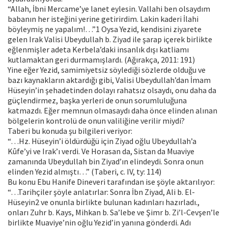
“Allah, İbni Mercame’ye lanet eylesin. Vallahi ben olsaydım
babanın her isteğini yerine getirirdim. Lakin kaderi İlahi
böyleymiş ne yapalım!…”1 Oysa Yezid, kendisini ziyarete
gelen Irak Valisi Ubeydullah b. Ziyad ile şarap içerek birlikte
eğlenmişler adeta Kerbela’daki insanlık dışı katliamı
kutlamaktan geri durmamışlardı. (Ağırakça, 2011: 191)
Yine eğer Yezid, samimiyetsiz söylediği sözlerde olduğu ve
bazı kaynakların aktardığı gibi, Valisi Ubeydullah’dan İmam
Hüseyin’in şehadetinden dolayı rahatsız olsaydı, onu daha da
güçlendirmez, başka yerleri de onun sorumluluğuna
katmazdı. Eğer memnun olmasaydı daha önce elinden alınan
bölgelerin kontrolü de onun valiliğine verilir miydi?
Taberi bu konuda şu bilgileri veriyor:
“…Hz. Hüseyin’i öldürdüğü için Ziyad oğlu Ubeydullah’a
Kûfe’yi ve Irak’ı verdi. Ve Horasan da, Sistan da Muaviye
zamanında Ubeydullah bin Ziyad’ın elindeydi. Sonra onun
elinden Yezid almıştı…” (Taberi, c. IV, ty: 114)
Bu konu Ebu Hanife Dineveri tarafından ise şöyle aktarılıyor:
“…Tarihçiler şöyle anlatırlar: Sonra İbn Ziyad, Ali b. El-
Hüseyin2 ve onunla birlikte bulunan kadınları hazırladı.,
onları Zuhr b. Kays, Mihkan b. Sa’lebe ve Şimr b. Zi’l-Cevşen’le
birlikte Muaviye’nin oğlu Yezid’in yanına gönderdi. Adı