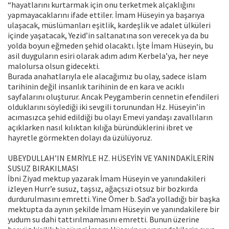
“hayatlarını kurtarmak için onu terketmek alçaklığını
yapmayacaklarını ifade ettiler. İmam Hüseyin ya başarıya
ulaşacak, müslümanları eşitlik, kardeşlik ve adalet ülküleri
içinde yaşatacak, Yezid’in saltanatına son verecek ya da bu
yolda boyun eğmeden şehid olacaktı. İşte İmam Hüseyin, bu
asil duyguların esiri olarak adım adım Kerbela’ya, her neye
malolursa olsun gidecekti.
Burada anahatlarıyla ele alacağımız bu olay, sadece islam
tarihinin değil insanlık tarihinin de en kara ve acıklı
sayfalarını oluşturur. Ancak Peygamberin cennetin efendileri
olduklarını söylediği iki sevgili torunundan Hz. Hüseyin’in
acımasızca şehid edildiği bu olayı Emevi yandaşı zavallıların
açıklarken nasıl kılıktan kılığa büründüklerini ibret ve
hayretle görmekten dolayı da üzülüyoruz.
UBEYDULLAH’IN EMRİYLE HZ. HÜSEYİN VE YANINDAKİLERİN
SUSUZ BIRAKILMASI
İbni Ziyad mektup yazarak İmam Hüseyin ve yanındakileri
izleyen Hurr’e susuz, taşsız, ağaçsızi otsuz bir bozkırda
durdurulmasını emretti. Yine Ömer b. Sad’a yolladığı bir başka
mektupta da aynın şekilde İmam Hüseyin ve yanındakilere bir
yudum su dahi tattırılmamasını emretti. Bunun üzerine