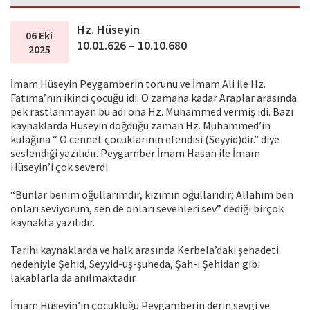
Hz. Hüseyin
06 Eki
10.01.626 – 10.10.680
2025
İmam Hüseyin Peygamberin torunu ve İmam Ali ile Hz.
Fatıma’nın ikinci çocuğu idi. O zamana kadar Araplar arasında
pek rastlanmayan bu adı ona Hz. Muhammed vermiş idi. Bazı
kaynaklarda Hüseyin doğduğu zaman Hz. Muhammed’in
kulağına “ O cennet çocuklarının efendisi (Seyyid)dir.” diye
seslendiği yazılıdır. Peygamber İmam Hasan ile İmam
Hüseyin’i çok severdi.
“Bunlar benim oğullarımdır, kızımın oğullarıdır; Allahım ben
onları seviyorum, sen de onları sevenleri sev.” dediği birçok
kaynakta yazılıdır.
Tarihi kaynaklarda ve halk arasında Kerbela’daki şehadeti
nedeniyle Şehid, Seyyid-uş-şuheda, Şah-ı Şehidan gibi
lakablarla da anılmaktadır.
İmam Hüseyin’in çocukluğu Peygamberin derin sevgi ve