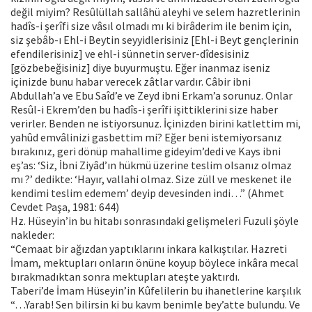
değil miyim? Resûlüllah sallâhü aleyhi ve selem hazretlerinin
hadîs-i şerîfi size vâsıl olmadı mı ki birâderim ile benim için,
siz şebâb-ı Ehl-i Beytin seyyidlerisiniz [Ehl-i Beyt gençlerinin
efendilerisiniz] ve ehl-i sünnetin server-dîdesisiniz
[gözbebeğisiniz] diye buyurmuştu. Eğer inanmaz iseniz
içinizde bunu habar verecek zâtlar vardır. Câbir ibni
Abdullah’a ve Ebu Saîd’e ve Zeyd ibni Erkam’a sorunuz. Onlar
Resûl-i Ekrem’den bu hadîs-i şerîfi işittiklerini size haber
verirler. Benden ne istiyorsunuz. İçinizden birini katlettim mi,
yahûd emvâlinizi gasbettim mi? Eğer beni istemiyorsanız
bırakınız, geri dönüp mahallime gideyim’dedi ve Kays ibni
eş’as: ‘Siz, İbni Ziyâd’ın hükmü üzerine teslim olsanız olmaz
mı ?’ dedikte: ‘Hayır, vallahi olmaz. Size züll ve meskenet ile
kendimi teslim edemem’ deyip devesinden indi…” (Ahmet
Cevdet Paşa, 1981: 644)
Hz. Hüseyin’in bu hitabı sonrasındaki gelişmeleri Fuzuli şöyle
nakleder:
“Cemaat bir ağızdan yaptıklarını inkara kalkıştılar. Hazreti
İmam, mektupları onların önüne koyup böylece inkâra mecal
bırakmadıktan sonra mektupları ateşte yaktırdı.
Taberi’de İmam Hüseyin’in Kûfelilerin bu ihanetlerine karşılık
“…Yarab! Sen bilirsin ki bu kavm benimle bey’atte bulundu. Ve