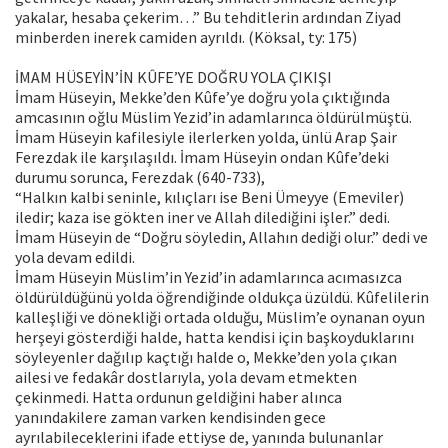
yakalar, hesaba çekerim…” Bu tehditlerin ardından Ziyad
minberden inerek camiden ayrıldı. (Köksal, ty: 175)
İMAM HÜSEYİN’İN KÛFE’YE DOĞRU YOLA ÇIKIŞI
İmam Hüseyin, Mekke’den Kûfe’ye doğru yola çıktığında
amcasının oğlu Müslim Yezid’in adamlarınca öldürülmüştü.
İmam Hüseyin kafilesiyle ilerlerken yolda, ünlü Arap Şair
Ferezdak ile karşılaşıldı. İmam Hüseyin ondan Kûfe’deki
durumu sorunca, Ferezdak (640-733),
“Halkın kalbi seninle, kılıçları ise Beni Ümeyye (Emeviler)
iledir; kaza ise gökten iner ve Allah dilediğini işler.” dedi.
İmam Hüseyin de “Doğru söyledin, Allahın dediği olur.” dedi ve
yola devam edildi.
İmam Hüseyin Müslim’in Yezid’in adamlarınca acımasızca
öldürüldüğünü yolda öğrendiğinde oldukça üzüldü. Kûfelilerin
kalleşliği ve dönekliği ortada olduğu, Müslim’e oynanan oyun
herşeyi gösterdiği halde, hatta kendisi için başkoyduklarını
söyleyenler dağılıp kaçtığı halde o, Mekke’den yola çıkan
ailesi ve fedakâr dostlarıyla, yola devam etmekten
çekinmedi. Hatta ordunun geldiğini haber alınca
yanındakilere zaman varken kendisinden gece
ayrılabileceklerini ifade ettiyse de, yanında bulunanlar