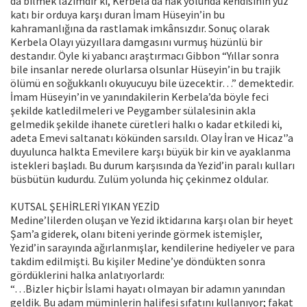
da bilmek lazımdır ki, Kerbela’da hak yolunda kendisinin yüz
katı bir orduya karşı duran İmam Hüseyin’in bu
kahramanlığına da rastlamak imkânsızdır. Sonuç olarak
Kerbela Olayı yüzyıllara damgasını vurmuş hüzünlü bir
destandır. Öyle ki yabancı araştırmacı Gibbon “Yıllar sonra
bile insanlar nerede olurlarsa olsunlar Hüseyin’in bu trajik
ölümü en soğukkanlı okuyucuyu bile üzecektir…” demektedir.
İmam Hüseyin’in ve yanındakilerin Kerbela’da böyle feci
şekilde katledilmeleri ve Peygamber sülalesinin akla
gelmedik şekilde ihanete cüretleri halkı o kadar etkiledi ki,
adeta Emevi saltanatı kökünden sarsıldı. Olay İran ve Hicaz'’a
duyulunca halkta Emevilere karşı büyük bir kin ve ayaklanma
istekleri başladı. Bu durum karşısında da Yezid’in paralı kulları
büsbütün kudurdu. Zulüm yolunda hiç çekinmez oldular.
KUTSAL ŞEHİRLERİ YIKAN YEZİD
Medine’lilerden oluşan ve Yezid iktidarına karşı olan bir heyet
Şam’a giderek, olanı biteni yerinde görmek istemişler,
Yezid’in sarayında ağırlanmışlar, kendilerine hediyeler ve para
takdim edilmişti. Bu kişiler Medine’ye döndükten sonra
gördüklerini halka anlatıyorlardı:
“…Bizler hiçbir İslami hayatı olmayan bir adamın yanından
geldik. Bu adam müminlerin halifesi sıfatını kullanıyor; fakat