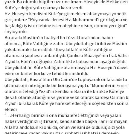
yazdı. Bu olumlu bilgiler üzerine İmam Hüseyin de Mekke’den
Kûfe’ye doğru yola çıkmaya karar verdi.
Hz. Hüseyin kendisini Kûfe’ye gitmekten alıkoymaya yönelik
girişimlere “Rüyasında dedesi Hz. Muhammed’i gördüğünü ve
başladığı iş ister lehine ister aleyhine olsun, dönmeyeceğini”
söylüyordu.
Bu arada Müslim’in faaliyetleri Yezid tarafından haber
alınınca, Kûfe Valiliğine zalim Ubeydullah getirildi ve Müslim
yakalanarak idam edildi. Ubeydullah’ın Kûfe valiliğine
atanması şüphesiz anlamlıydı. Çünkü o Muaviye’nin Irak Valisi
Ziyad b. Ebih’in oğluydu. Zalimlikte babasından aşağı değildi.
Ubeydullah’ın Kûfe Valiliğine atanmasıyla Hz. Hüseyin’i davet
eden onbinler korku ve tehditle sindirildi.
Ubeydullah, Basra’lıları Ulu Cami’de toplayarak onlara adeta
ültimatom niteliğinde bir konuşma yaptı. “Müminlerin Emiri”
olarak nitelediği Yezid’in kendisini Basra ile birlikte Kûfe’ye
de vali olarak atadığını ve yerine vekil olarak kardeşi Osman b.
Ziyad’ı bırakarak Kûfe’ye hareket edeceğini söyledikten sonra
ekledi:
“…Herhangi birinizin ona muhalefet ettiğinizi veya yalan
haber verdiğinizi işitirsem, kendisinden başka Tanrı olmayan
Allah’a andolsun ki onu da, onun velisini de öldürür, sizi yola
getirinceye kadar, yakın uzak, sıhhatli sıhhatsiz demeyip