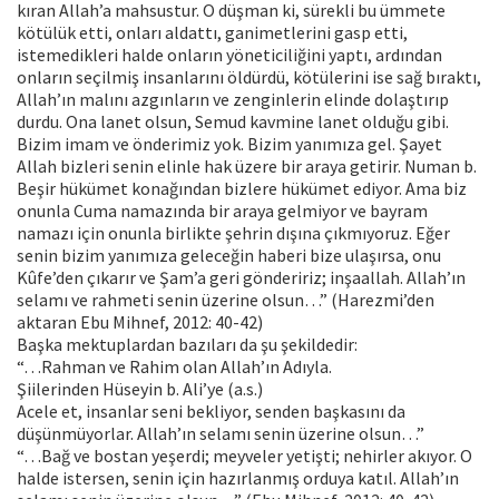
kıran Allah’a mahsustur. O düşman ki, sürekli bu ümmete
kötülük etti, onları aldattı, ganimetlerini gasp etti,
istemedikleri halde onların yöneticiliğini yaptı, ardından
onların seçilmiş insanlarını öldürdü, kötülerini ise sağ bıraktı,
Allah’ın malını azgınların ve zenginlerin elinde dolaştırıp
durdu. Ona lanet olsun, Semud kavmine lanet olduğu gibi.
Bizim imam ve önderimiz yok. Bizim yanımıza gel. Şayet
Allah bizleri senin elinle hak üzere bir araya getirir. Numan b.
Beşir hükümet konağından bizlere hükümet ediyor. Ama biz
onunla Cuma namazında bir araya gelmiyor ve bayram
namazı için onunla birlikte şehrin dışına çıkmıyoruz. Eğer
senin bizim yanımıza geleceğin haberi bize ulaşırsa, onu
Kûfe’den çıkarır ve Şam’a geri göndeririz; inşaallah. Allah’ın
selamı ve rahmeti senin üzerine olsun…” (Harezmi’den
aktaran Ebu Mihnef, 2012: 40-42)
Başka mektuplardan bazıları da şu şekildedir:
“…Rahman ve Rahim olan Allah’ın Adıyla.
Şiilerinden Hüseyin b. Ali’ye (a.s.)
Acele et, insanlar seni bekliyor, senden başkasını da
düşünmüyorlar. Allah’ın selamı senin üzerine olsun…”
“…Bağ ve bostan yeşerdi; meyveler yetişti; nehirler akıyor. O
halde istersen, senin için hazırlanmış orduya katıl. Allah’ın