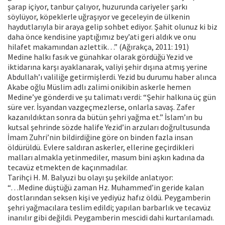
şarap içiyor, tanbur çalıyor, huzurunda cariyeler şarkı
söylüyor, köpeklerle uğraşıyor ve geceleyin de ülkenin
haydutlarıyla bir araya gelip sohbet ediyor. Şahit olunuz ki biz
daha önce kendisine yaptığımız bey’ati geri aldık ve onu
hilafet makamından azlettik…” (Ağırakça, 2011: 191)
Medine halkı fasık ve günahkar olarak gördüğü Yezid ve
iktidarına karşı ayaklanarak, valiyi şehir dışına atmış yerine
Abdullah’ı valiliğe getirmişlerdi. Yezid bu durumu haber alınca
Akabe oğlu Müslim adlı zalimi onikibin askerle hemen
Medine’ye gönderdi ve şu talimatı verdi: “Şehir halkına üç gün
süre ver. İsyandan vazgeçmezlerse, onlarla savaş. Zafer
kazanıldıktan sonra da bütün şehri yağma et.” İslam’ın bu
kutsal şehrinde sözde halife Yezid’in arzuları doğrultusunda
İmam Zuhri’nin bildirdiğine göre on binden fazla insan
öldürüldü. Evlere saldıran askerler, ellerine geçirdikleri
malları almakla yetinmediler, masum bini aşkın kadına da
tecavüz etmekten de kaçınmadılar.
Tarihçi H. M. Balyuzi bu olayı şu şekilde anlatıyor:
“…Medine düştüğü zaman Hz. Muhammed’in geride kalan
dostlarından seksen kişi ve yediyüz hafız öldü. Peygamberin
şehri yağmacılara teslim edildi; yapılan barbarlık ve tecavüz
inanılır gibi değildi. Peygamberin mescidi dahi kurtarılamadı.