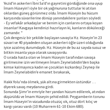
Yezid’in askerleri İbni Sa’d’ın gayretini gördüğünde ona uyup
İmam Hüseyin’i öyle bir ok yağmuruna tuttular ki atılan
oklardan güneş görünmez oldu. İmam Hüseyin bu hücum
karşısında süvarilerine dönüp yanındakilere şunları söyledi:
- Ey vefakâr arkadaşlar ve benim için canlarını ortaya koyan
insanlar! Kavgaya kendinizi hazırlayın ki, kanların döküleceği
zamandır. ”
Çok dengesiz bir şekilde başlayan savaşta Hz. Hüseyin’in 23
süvari ve 40 piyadeden oluşan askerleri öğle üzeri olduğunda
iyice azalmış durumdaydı. Hz. Hüseyin de bu az sayıda susuz ve
bitkin insanla yaya olarak savaşıyordu.
O sırada hasta olan ve İmam Hüseyin tarafından savaşa
girilmesine izin verilmeyen İmam Zeynelabidin’den başka
kimse kalmayınca kadın ve çocukları kızkardeşi Zeynep ile
İmam Zeynelabidin’e emanet bırakarak,
Hakk Yolu’nda ölmek, yük altına girmekten üstündür …
diyerek savaş meydanına girdi.
Sonunda Şimr’in emriyle her yandan hücum edilerek, atından
düşürüldü ve İmam Hüseyin şehid edildi. Peygamberin torunu
İmam Hüseyin’in vücudunda otuzüç ok, otuz dört kılıç ve
kargı yarası vardı (10 Muharrem 61-10 Ekim 680).