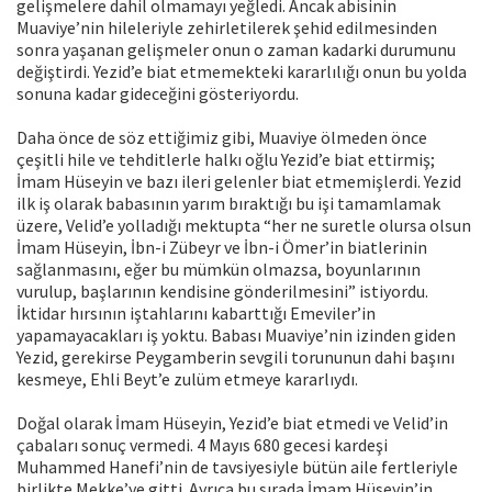
gelişmelere dahil olmamayı yeğledi. Ancak abisinin
Muaviye’nin hileleriyle zehirletilerek şehid edilmesinden
sonra yaşanan gelişmeler onun o zaman kadarki durumunu
değiştirdi. Yezid’e biat etmemekteki kararlılığı onun bu yolda
sonuna kadar gideceğini gösteriyordu.
Daha önce de söz ettiğimiz gibi, Muaviye ölmeden önce
çeşitli hile ve tehditlerle halkı oğlu Yezid’e biat ettirmiş;
İmam Hüseyin ve bazı ileri gelenler biat etmemişlerdi. Yezid
ilk iş olarak babasının yarım bıraktığı bu işi tamamlamak
üzere, Velid’e yolladığı mektupta “her ne suretle olursa olsun
İmam Hüseyin, İbn-i Zübeyr ve İbn-i Ömer’in biatlerinin
sağlanmasını, eğer bu mümkün olmazsa, boyunlarının
vurulup, başlarının kendisine gönderilmesini” istiyordu.
İktidar hırsının iştahlarını kabarttığı Emeviler’in
yapamayacakları iş yoktu. Babası Muaviye’nin izinden giden
Yezid, gerekirse Peygamberin sevgili torununun dahi başını
kesmeye, Ehli Beyt’e zulüm etmeye kararlıydı.
Doğal olarak İmam Hüseyin, Yezid’e biat etmedi ve Velid’in
çabaları sonuç vermedi. 4 Mayıs 680 gecesi kardeşi
Muhammed Hanefi’nin de tavsiyesiyle bütün aile fertleriyle
birlikte Mekke’ye gitti. Ayrıca bu sırada İmam Hüseyin’in