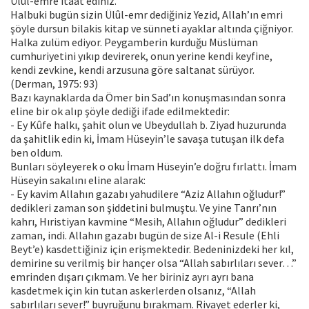
Ülûl-emre itaat ediniz.”
Halbuki bugün sizin Ülûl-emr dediğiniz Yezid, Allah’ın emri
şöyle dursun bilakis kitap ve sünneti ayaklar altında çiğniyor.
Halka zulüm ediyor. Peygamberin kurduğu Müslüman
cumhuriyetini yıkıp devirerek, onun yerine kendi keyfine,
kendi zevkine, kendi arzusuna göre saltanat sürüyor.
(Derman, 1975: 93)
Bazı kaynaklarda da Ömer bin Sad’ın konuşmasından sonra
eline bir ok alıp şöyle dediği ifade edilmektedir:
- Ey Kûfe halkı, şahit olun ve Ubeydullah b. Ziyad huzurunda
da şahitlik edin ki, İmam Hüseyin’le savaşa tutuşan ilk defa
ben oldum.
Bunları söyleyerek o oku İmam Hüseyin’e doğru fırlattı. İmam
Hüseyin sakalını eline alarak:
- Ey kavim Allahın gazabı yahudilere “Aziz Allahın oğludur!”
dedikleri zaman son şiddetini bulmuştu. Ve yine Tanrı’nın
kahrı, Hıristiyan kavmine “Mesih, Allahın oğludur” dedikleri
zaman, indi. Allahın gazabı bugün de size Al-i Resule (Ehli
Beyt’e) kasdettiğiniz için erişmektedir. Bedeninizdeki her kıl,
demirine su verilmiş bir hançer olsa “Allah sabırlıları sever…”
emrinden dışarı çıkmam. Ve her biriniz ayrı ayrı bana
kasdetmek için kin tutan askerlerden olsanız, “Allah
sabırlıları sever!” buyruğunu bırakmam. Rivayet ederler ki,