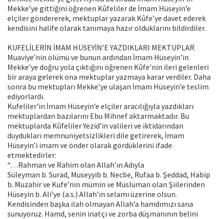
Mekke’ye gittiğini öğrenen Kûfeliler de İmam Hüseyin’e
elçiler göndererek, mektuplar yazarak Kûfe’ye davet ederek
kendisini halife olarak tanımaya hazır olduklarını bildirdiler.
KUFELİLERİN İMAM HÜSEYİN’E YAZDIKLARI MEKTUPLAR
Muaviye’nin ölümü ve bunun ardından İmam Hüseyin’in
Mekke’ye doğru yola çıktığını öğrenen Kûfe’nin ileri gelenleri
bir araya gelerek ona mektuplar yazmaya karar verdiler. Daha
sonra bu mektupları Mekke’ye ulaşan İmam Hüseyin’e teslim
ediyorlardı.
Kufeliler’in İmam Hüseyin’e elçiler aracılığıyla yazdıkları
mektuplardan bazılarını Ebu Mihnef aktarmaktadır. Bu
mektuplarda Kûfeliler Yezid’in valileri ve iktidarından
duydukları memnuniyetsizlikleri dile getirerek, İmam
Hüseyin’i imam ve önder olarak gördüklerini ifade
etmektedirler:
“…Rahman ve Rahim olan Allah’ın Adıyla
Süleyman b. Surad, Museyyib b. Necbe, Rufaa b. Şeddad, Habip
b. Muzahir ve Kufe’nin mümin ve Müslüman olan Şiilerinden
Hüseyin b. Ali’ye (a.s.) Allah’ın selamı üzerine olsun.
Kendisinden başka ilah olmayan Allah’a hamdımızı sana
sunuyoruz. Hamd, senin inatçı ve zorba düşmanının belini