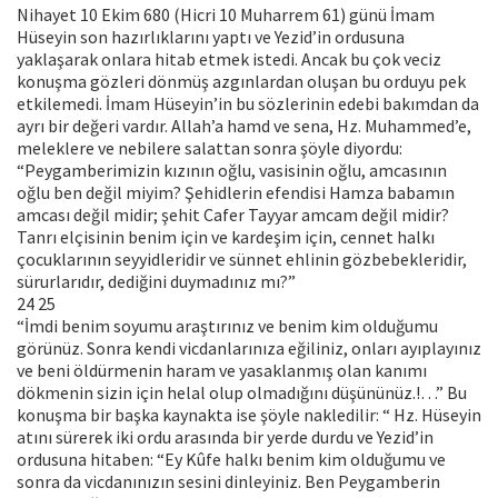
Nihayet 10 Ekim 680 (Hicri 10 Muharrem 61) günü İmam
Hüseyin son hazırlıklarını yaptı ve Yezid’in ordusuna
yaklaşarak onlara hitab etmek istedi. Ancak bu çok veciz
konuşma gözleri dönmüş azgınlardan oluşan bu orduyu pek
etkilemedi. İmam Hüseyin’in bu sözlerinin edebi bakımdan da
ayrı bir değeri vardır. Allah’a hamd ve sena, Hz. Muhammed’e,
meleklere ve nebilere salattan sonra şöyle diyordu:
“Peygamberimizin kızının oğlu, vasisinin oğlu, amcasının
oğlu ben değil miyim? Şehidlerin efendisi Hamza babamın
amcası değil midir; şehit Cafer Tayyar amcam değil midir?
Tanrı elçisinin benim için ve kardeşim için, cennet halkı
çocuklarının seyyidleridir ve sünnet ehlinin gözbebekleridir,
sürurlarıdır, dediğini duymadınız mı?”
24 25
“İmdi benim soyumu araştırınız ve benim kim olduğumu
görünüz. Sonra kendi vicdanlarınıza eğiliniz, onları ayıplayınız
ve beni öldürmenin haram ve yasaklanmış olan kanımı
dökmenin sizin için helal olup olmadığını düşününüz.!…” Bu
konuşma bir başka kaynakta ise şöyle nakledilir: “ Hz. Hüseyin
atını sürerek iki ordu arasında bir yerde durdu ve Yezid’in
ordusuna hitaben: “Ey Kûfe halkı benim kim olduğumu ve
sonra da vicdanınızın sesini dinleyiniz. Ben Peygamberin