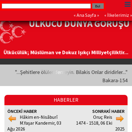
«
Ana Sayfa
» «
İlkelerimiz
»
ÜLKÜCÜ DÜNYA GÖRÜŞÜ
Ülkücülük; Müslüman ve Dokuz Işıkçı Milliyetçiliktir...
"...Şehitlere ölüler demeyin. Bilakis Onlar diridirler..."
Bakara-154
HABERLER
ÖNCEKİ HABER
SONRAKİ HABER
Hâkim en-Nisâburî
Oruç Reis
M.Yaşar Kandemir, 03
1474 - 1518, 06 Eki
Ağu 2026
2025