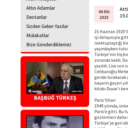
Altın Adamlar
Atti
06 Eki
15.
Destanlar
2025
Sizden Gelen Yazılar
15 Haziran 1925’
Mülakatlar
işi dolayısıyla gi
mektuplaştığı bir
Bize Gönderdikleriniz
yaşındayken tutukl
Türkiye’nin hiçbi
zorunda kaldı. Da
yazıldı. Lise son
Cebbaroğlu Mehemm
geride bırakarak 
başarılı geçen yıl
kitabı Duvar’ı ken
BAŞBUĞ TÜRKEŞ
Paris Yılları
1949 yılında, üni
Paris’e gitti. Bu
gözlemleri daha s
Türkiye’ye geri d