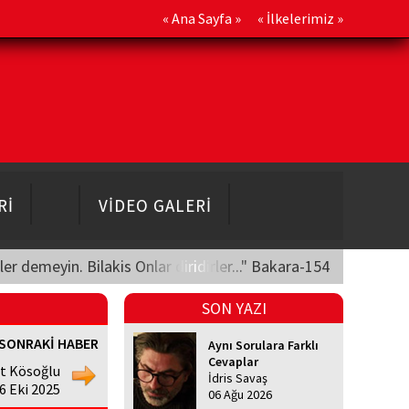
«
Ana Sayfa
» «
İlkelerimiz
»
Rİ
VİDEO GALERİ
üler demeyin. Bilakis Onlar diridirler..." Bakara-154
SON YAZI
SONRAKİ HABER
Aynı Sorulara Farklı
Cevaplar
t Kösoğlu
İdris Savaş
6 Eki 2025
06 Ağu 2026