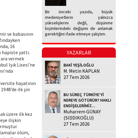
Bir önceki yazıda, büyük
medeniyetlerin yalnızca
yükselişlerini değil, düşünme
biçimlerindeki değişimi de anlamak
mir ve babasının
gerektiğini ifade etmeye çalıştım.
nıfındayken
ında, 16
YAZARLAR
y hapiste yattı.
a ara vermek
bul Işık Lisesi’ne
BAKİ YEŞİLOĞLU
anı’nda
M. Metin KAPLAN
27 Tem 2026
iversite hayatının
1948’de ilk şiir
BU SÜREÇ TÜRKİYE’Yİ
NEREYE GÖTÜRÜR? HAKLI
ENDİŞELERİMİZ...
Muharrem GÜNAY
ak üzere ilk kez
(SIDDIKOĞLU)
eye ilişkin
27 Tem 2026
urmuştur.
gulamalar ölüm,