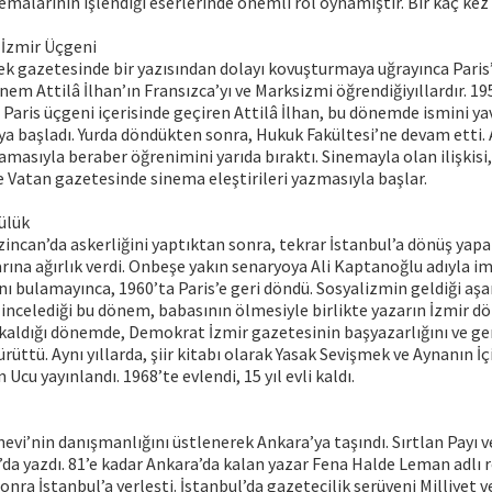
temalarının işlendiği eserlerinde önemli rol oynamıştır. Bir kaç kez 
– İzmir Üçgeni
ek gazetesinde bir yazısından dolayı kovuşturmaya uğrayınca Paris’e
em Attilâ İlhan’ın Fransızca’yı ve Marksizmi öğrendiğiyıllardır. 1950
– Paris üçgeni içerisinde geçiren Attilâ İlhan, bu dönemde ismini ya
 başladı. Yurda döndükten sonra, Hukuk Fakültesi’ne devam etti. An
amasıyla beraber öğrenimini yarıda bıraktı. Sinemayla olan ilişkisi,
 Vatan gazetesinde sinema eleştirileri yazmasıyla başlar.
ülük
rzincan’da askerliğini yaptıktan sonra, tekrar İstanbul’a dönüş yapa
ına ağırlık verdi. Onbeşe yakın senaryoya Ali Kaptanoğlu adıyla im
ı bulamayınca, 1960’ta Paris’e geri döndü. Sosyalizmin geldiği aşa
incelediği bu dönem, babasının ölmesiyle birlikte yazarın İzmir dö
e kaldığı dönemde, Demokrat İzmir gazetesinin başyazarlığını ve ge
rüttü. Aynı yıllarda, şiir kitabı olarak Yasak Sevişmek ve Aynanın İç
 Ucu yayınlandı. 1968’te evlendi, 15 yıl evli kaldı.
ınevi’nin danışmanlığını üstlenerek Ankara’ya taşındı. Sırtlan Payı 
da yazdı. 81’e kadar Ankara’da kalan yazar Fena Halde Leman adlı
ra İstanbul’a yerleşti. İstanbul’da gazetecilik serüveni Milliyet v