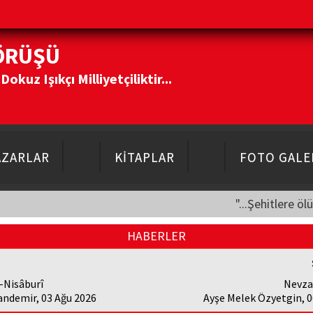
ÖRÜŞÜ
kuz Işıkçı Milliyetçiliktir...
AZARLAR
KİTAPLAR
FOTO GALE
"...Şehitlere öl
HABERLER
-Nisâburî
Nevza
andemir, 03 Ağu 2026
Ayşe Melek Özyetgin, 0