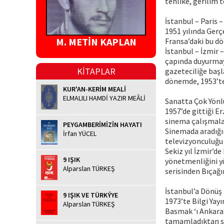
tehlike, gerilim 
İstanbul – Paris 
1951 yılında Gerç
M. METİN KAPLAN
Fransa’daki bu dön
İstanbul – İzmir 
çapında duyurmaya
KİTAPLAR
gazeteciliğe başl
dönemde, 1953’te
KUR'AN-KERİM MEALİ
ELMALILI HAMDİ YAZIR MEÂLİ
Sanatta Çok Yönl
1957’de gittiği E
sinema çalışmalar
PEYGAMBERİMİZİN HAYATI
Sinemada aradığın
İrfan YÜCEL
televizyonculuğu 
Sekiz yıl İzmir’d
9 IŞIK
yönetmenliğini yü
Alparslan TÜRKEŞ
serisinden Bıçağın
İstanbul’a Dönüş
9 IŞIK VE TÜRKÝYE
1973’te Bilgi Yay
Alparslan TÜRKEŞ
Basmak ‘ı Ankara’
tamamladıktan son