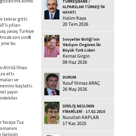
gözaltına alındı.
TÜRKEŞNAME /
ALPARSLAN TÜRKEŞ’İN
HAYATI
Halim Kaya
 tekrar gitti.
20 Tem 2026
’li yılları
vaş yavaş Türkiye
cak son sınıfta
Sovyetler Birliği'nin
 yine bu
Yıkılışını Öngören İki
Büyük Türk Lideri
Kemal Girgin
08 Haz 2026
n Attilâ İlhan
za attı.
DURUM
maları ve
Yusuf Yılmaz ARAÇ
nemini başlattı.
26 May 2026
nel yayın
indekiler
DİRİLİŞ NESLİNİN
FİRARÎLERİ - 17.02.2010
Nurullah KAPLAN
ve Yaraya Tuz
17 Kas 2025
 romanını
e Gelişim