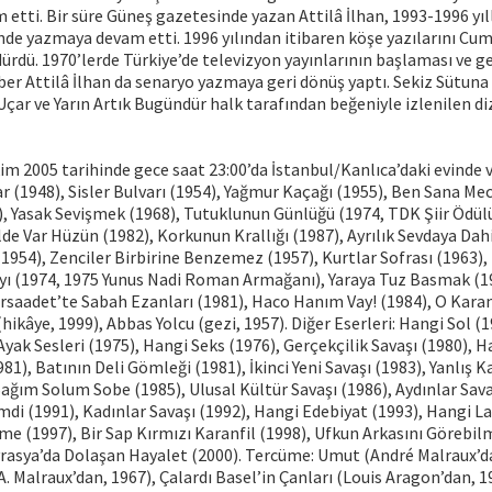
m etti. Bir süre Güneş gazetesinde yazan Attilâ İlhan, 1993-1996 yıl
de yazmaya devam etti. 1996 yılından itibaren köşe yazılarını Cu
ürdü. 1970’lerde Türkiye’de televizyon yayınlarının başlaması ve ge
er Attilâ İlhan da senaryo yazmaya geri dönüş yaptı. Sekiz Sütuna
Uçar ve Yarın Artık Bugündür halk tarafından beğeniyle izlenilen diz
kim 2005 tarihinde gece saat 23:00’da İstanbul/Kanlıca’daki evinde v
uvar (1948), Sisler Bulvarı (1954), Yağmur Kaçağı (1955), Ben Sana M
), Yasak Sevişmek (1968), Tutuklunun Günlüğü (1974, TDK Şiir Ödülü
de Var Hüzün (1982), Korkunun Krallığı (1987), Ayrılık Sevdaya Dah
954), Zenciler Birbirine Benzemez (1957), Kurtlar Sofrası (1963),
Payı (1974, 1975 Yunus Nadi Roman Armağanı), Yaraya Tuz Basmak (1
saadet’te Sabah Ezanları (1981), Haco Hanım Vay! (1984), O Karanl
hikâye, 1999), Abbas Yolcu (gezi, 1957). Diğer Eserleri: Hangi Sol (
Ayak Sesleri (1975), Hangi Seks (1976), Gerçekçilik Savaşı (1980), H
1), Batının Deli Gömleği (1981), İkinci Yeni Savaşı (1983), Yanlış K
Sağım Solum Sobe (1985), Ulusal Kültür Savaşı (1986), Aydınlar Sava
mdi (1991), Kadınlar Savaşı (1992), Hangi Edebiyat (1993), Hangi Lai
e (1997), Bir Sap Kırmızı Karanfil (1998), Ufkun Arkasını Görebil
vrasya’da Dolaşan Hayalet (2000). Tercüme: Umut (André Malraux’da
. Malraux’dan, 1967), Çalardı Basel’in Çanları (Louis Aragon’dan, 1