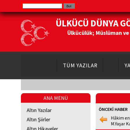
ÜLKÜCÜ DÜNYA G
Ülkücülük; Müslüman ve Do
TÜM YAZILAR
Y
ANA MENÜ
ÖNCEKİ HABER
Altın Yazılar
Hâkim en
Altın Şiirler
M.Yaşar K
Altın Hikayeler