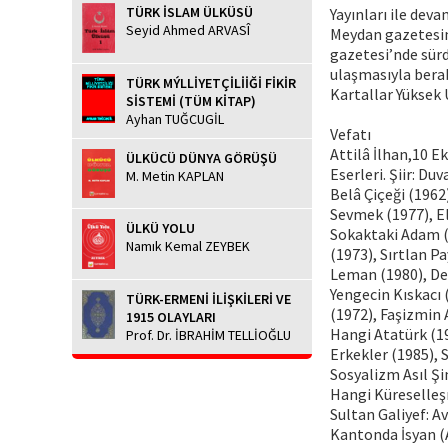
TÜRK İSLAM ÜLKÜSÜ
Yayınları ile deva
Seyid Ahmed ARVASÎ
Meydan gazetesin
gazetesi’nde sürd
ulaşmasıyla berab
TÜRK MÝLLİYETÇİLİİĞİ FİKİR
Kartallar Yüksek 
SİSTEMİ (TÜM KİTAP)
Ayhan TUĞCUGİL
Vefatı
Attilâ İlhan,10 E
ÜLKÜCÜ DÜNYA GÖRÜŞÜ
Eserleri. Şiir: D
M. Metin KAPLAN
Belâ Çiçeği (1962
Sevmek (1977), El
ÜLKÜ YOLU
Sokaktaki Adam (1
Namık Kemal ZEYBEK
(1973), Sırtlan 
Leman (1980), Der
Yengecin Kıskacı (
TÜRK-ERMENİ İLİŞKİLERİ VE
(1972), Faşizmin 
1915 OLAYLARI
Hangi Atatürk (198
Prof. Dr. İBRAHİM TELLİOĞLU
Erkekler (1985), 
Sosyalizm Asıl Şi
Hangi Küreselleşm
Sultan Galiyef: A
Kantonda İsyan (A