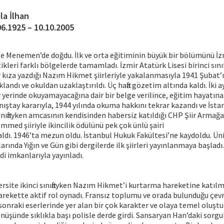
la İlhan
06.1925 – 10.10.2005
te Menemen’de doğdu. İlk ve orta eğitiminin büyük bir bölümünü İz
ttikleri farklı bölgelerde tamamladı. İzmir Atatürk Lisesi birinci sı
 kıza yazdığı Nazım Hikmet şiirleriyle yakalanmasıyla 1941 Şubat’
andı ve okuldan uzaklaştırıldı. Üç hafta gözetim altında kaldı. İki a
r yerinde okuyamayacağına dair bir belge verilince, eğitim hayatın
nıştay kararıyla, 1944 yılında okuma hakkını tekrar kazandı ve İstan
 sınıftayken amcasının kendisinden habersiz katıldığı CHP Şiir Armağ
ed şiiriyle ikincilik ödülünü pek çok ünlü şairi
aldı. 1946’ta mezun oldu. İstanbul Hukuk Fakültesi’ne kaydoldu. Ün
larında Yığın ve Gün gibi dergilerde ilk şiirleri yayınlanmaya başladı. 
di imkanlarıyla yayınladı.
versite ikinci sınıftayken Nazım Hikmet’i kurtarma hareketine katılm
 harekette aktif rol oynadı. Fransız toplumu ve orada bulunduğu çevr
onraki eserlerinde yer alan bir çok karakter ve olaya temel oluşt
önüşünde sıklıkla başı polisle derde girdi. Sansaryan Han’daki sor