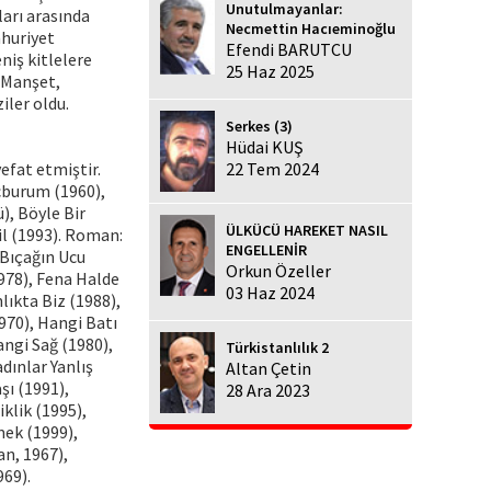
Unutulmayanlar:
ları arasında
Necmettin Hacıeminoğlu
mhuriyet
Efendi BARUTCU
niş kitlelere
25 Haz 2025
 Manşet,
iler oldu.
Serkes (3)
Hüdai KUŞ
efat etmiştir.
22 Tem 2024
ecburum (1960),
), Böyle Bir
ÜLKÜCÜ HAREKET NASIL
il (1993). Roman:
ENGELLENİR
 Bıçağın Ucu
Orkun Özeller
978), Fena Halde
03 Haz 2024
ıkta Biz (1988),
1970), Hangi Batı
angi Sağ (1980),
Türkistanlılık 2
adınlar Yanlış
Altan Çetin
şı (1991),
28 Ara 2023
klik (1995),
mek (1999),
n, 1967),
969).