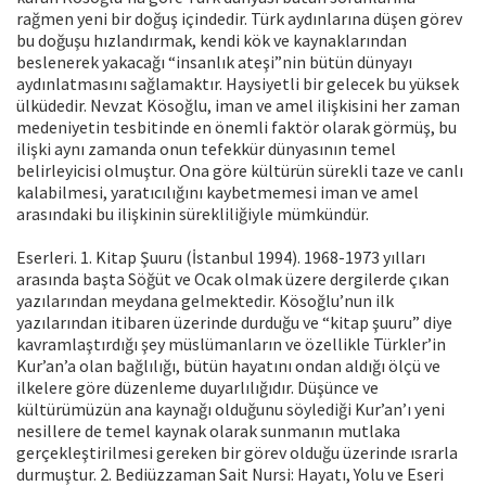
rağmen yeni bir doğuş içindedir. Türk aydınlarına düşen görev
bu doğuşu hızlandırmak, kendi kök ve kaynaklarından
beslenerek yakacağı “insanlık ateşi”nin bütün dünyayı
aydınlatmasını sağlamaktır. Haysiyetli bir gelecek bu yüksek
ülküdedir. Nevzat Kösoğlu, iman ve amel ilişkisini her zaman
medeniyetin tesbitinde en önemli faktör olarak görmüş, bu
ilişki aynı zamanda onun tefekkür dünyasının temel
belirleyicisi olmuştur. Ona göre kültürün sürekli taze ve canlı
kalabilmesi, yaratıcılığını kaybetmemesi iman ve amel
arasındaki bu ilişkinin sürekliliğiyle mümkündür.
Eserleri. 1. Kitap Şuuru (İstanbul 1994). 1968-1973 yılları
arasında başta Söğüt ve Ocak olmak üzere dergilerde çıkan
yazılarından meydana gelmektedir. Kösoğlu’nun ilk
yazılarından itibaren üzerinde durduğu ve “kitap şuuru” diye
kavramlaştırdığı şey müslümanların ve özellikle Türkler’in
Kur’an’a olan bağlılığı, bütün hayatını ondan aldığı ölçü ve
ilkelere göre düzenleme duyarlılığıdır. Düşünce ve
kültürümüzün ana kaynağı olduğunu söylediği Kur’an’ı yeni
nesillere de temel kaynak olarak sunmanın mutlaka
gerçekleştirilmesi gereken bir görev olduğu üzerinde ısrarla
durmuştur. 2. Bediüzzaman Sait Nursi: Hayatı, Yolu ve Eseri