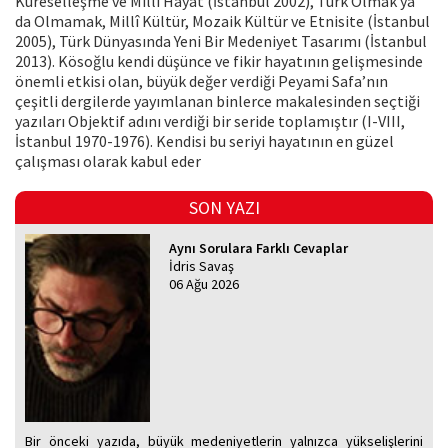
Küreselleşme ve Millî Hayat (İstanbul 2002), Türk Olmak ya
da Olmamak, Millî Kültür, Mozaik Kültür ve Etnisite (İstanbul
2005), Türk Dünyasında Yeni Bir Medeniyet Tasarımı (İstanbul
2013). Kösoğlu kendi düşünce ve fikir hayatının gelişmesinde
önemli etkisi olan, büyük değer verdiği Peyami Safa’nın
çeşitli dergilerde yayımlanan binlerce makalesinden seçtiği
yazıları Objektif adını verdiği bir seride toplamıştır (I-VIII,
İstanbul 1970-1976). Kendisi bu seriyi hayatının en güzel
çalışması olarak kabul eder
SON YAZI
Aynı Sorulara Farklı Cevaplar
İdris Savaş
06 Ağu 2026
Bir önceki yazıda, büyük medeniyetlerin yalnızca yükselişlerini