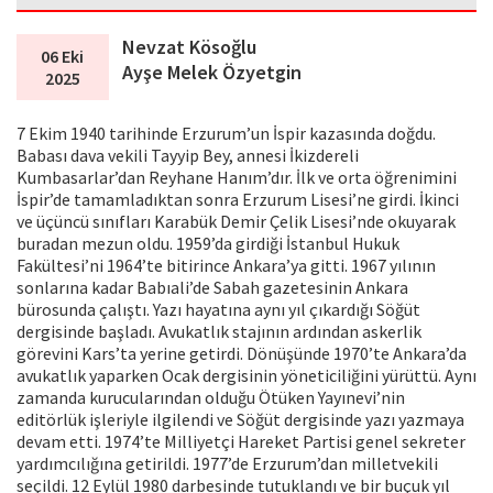
Nevzat Kösoğlu
06 Eki
Ayşe Melek Özyetgin
2025
7 Ekim 1940 tarihinde Erzurum’un İspir kazasında doğdu.
Babası dava vekili Tayyip Bey, annesi İkizdereli
Kumbasarlar’dan Reyhane Hanım’dır. İlk ve orta öğrenimini
İspir’de tamamladıktan sonra Erzurum Lisesi’ne girdi. İkinci
ve üçüncü sınıfları Karabük Demir Çelik Lisesi’nde okuyarak
buradan mezun oldu. 1959’da girdiği İstanbul Hukuk
Fakültesi’ni 1964’te bitirince Ankara’ya gitti. 1967 yılının
sonlarına kadar Babıali’de Sabah gazetesinin Ankara
bürosunda çalıştı. Yazı hayatına aynı yıl çıkardığı Söğüt
dergisinde başladı. Avukatlık stajının ardından askerlik
görevini Kars’ta yerine getirdi. Dönüşünde 1970’te Ankara’da
avukatlık yaparken Ocak dergisinin yöneticiliğini yürüttü. Aynı
zamanda kurucularından olduğu Ötüken Yayınevi’nin
editörlük işleriyle ilgilendi ve Söğüt dergisinde yazı yazmaya
devam etti. 1974’te Milliyetçi Hareket Partisi genel sekreter
yardımcılığına getirildi. 1977’de Erzurum’dan milletvekili
seçildi. 12 Eylül 1980 darbesinde tutuklandı ve bir buçuk yıl