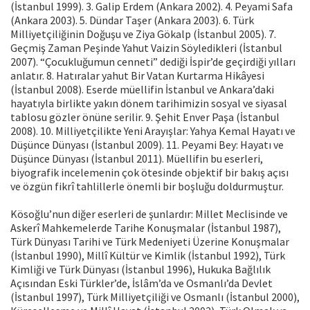
(İstanbul 1999). 3. Galip Erdem (Ankara 2002). 4. Peyami Safa
(Ankara 2003). 5. Dündar Taşer (Ankara 2003). 6. Türk
Milliyetçiliğinin Doğuşu ve Ziya Gökalp (İstanbul 2005). 7.
Geçmiş Zaman Peşinde Yahut Vaizin Söyledikleri (İstanbul
2007). “Çocukluğumun cenneti” dediği İspir’de geçirdiği yılları
anlatır. 8. Hatıralar yahut Bir Vatan Kurtarma Hikâyesi
(İstanbul 2008). Eserde müellifin İstanbul ve Ankara’daki
hayatıyla birlikte yakın dönem tarihimizin sosyal ve siyasal
tablosu gözler önüne serilir. 9. Şehit Enver Paşa (İstanbul
2008). 10. Milliyetçilikte Yeni Arayışlar: Yahya Kemal Hayatı ve
Düşünce Dünyası (İstanbul 2009). 11. Peyami Bey: Hayatı ve
Düşünce Dünyası (İstanbul 2011). Müellifin bu eserleri,
biyografik incelemenin çok ötesinde objektif bir bakış açısı
ve özgün fikrî tahlillerle önemli bir boşluğu doldurmuştur.
Kösoğlu’nun diğer eserleri de şunlardır: Millet Meclisinde ve
Askerî Mahkemelerde Tarihe Konuşmalar (İstanbul 1987),
Türk Dünyası Tarihi ve Türk Medeniyeti Üzerine Konuşmalar
(İstanbul 1990), Millî Kültür ve Kimlik (İstanbul 1992), Türk
Kimliği ve Türk Dünyası (İstanbul 1996), Hukuka Bağlılık
Açısından Eski Türkler’de, İslâm’da ve Osmanlı’da Devlet
(İstanbul 1997), Türk Milliyetçiliği ve Osmanlı (İstanbul 2000),