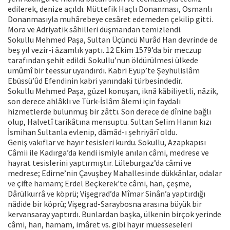
edilerek, denize açıldı. Müttefik Haçlı Donanması, Osmanlı
Donanmasıyla muhârebeye cesâret edemeden çekilip gitti.
Mora ve Adriyatik sâhilleri düşmandan temizlendi.
Sokullu Mehmed Paşa, Sultan Üçüncü Murâd Han devrinde de
beş yıl vezir-i âzamlık yaptı. 12 Ekim 1579’da bir meczup
tarafından şehit edildi. Sokullu’nun öldürülmesi ülkede
umûmî bir teessür uyandırdı. Kabri Eyüp’te Şeyhülislâm
Ebüssü’ûd Efendinin kabri yanındaki türbesindedir.
Sokullu Mehmed Paşa, güzel konuşan, iknâ kâbiliyetli, nâzik,
son derece ahlâklı ve Türk-İslâm âlemi için faydalı
hizmetlerde bulunmuş bir zâttı. Son derece de dînine bağlı
olup, Halvetî tarikâtına mensuptu. Sultan Selim Hanın kızı
İsmihan Sultanla evlenip, dâmâd-ı şehriyârî oldu.
Geniş vakıflar ve hayır tesisleri kurdu. Sokullu, Azapkapısı
Câmii ile Kadırga’da kendi ismiyle anılan câmi, medrese ve
hayrat tesislerini yaptırmıştır. Lüleburgaz’da câmi ve
medrese; Edirne’nin Çavuşbey Mahallesinde dükkânlar, odalar
ve çifte hamam; Erdel Beçkerek’te câmi, han, çeşme,
Dârülkurrâ ve köprü; Vişegrad’da Mîmar Sinân’a yaptırdığı
nâdide bir köprü; Vişegrad-Saraybosna arasına büyük bir
kervansaray yaptırdı. Bunlardan başka, ülkenin birçok yerinde
câmi, han, hamam, imâret vs. gibi hayır müesseseleri