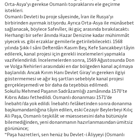
Orta-Asya’yı gerekse Osmanlı topraklarını ele geçirme
istekleri.
Osmanlı Devleti bu proje sâyesinde, İran ile Rusya’yı
birbirinden ayırmak istiyordu. Ayrıca Orta-Asya ile münâsebet
sağlanacak, böylece Safevîler, iki güç arasında bırakılacaktı.
Herhangi bir sefer ânında Hazar Denizine kadar mühimmât
yiyecek vs. gibi erzaklar gemilerle getirilebilecekti. 1568
yılında Şıkk-I sâni Defterdârı Kasım Bey, Kefe Sancakbeyi tâyin
edilerek, kanal projesi için gerekli incelemeleri yapmakla
vazifelendirildi. İncelemelerden sonra, 1569 Ağustosunda Don
ve Volga Nehirleri arasındaki en dar bölgeden kanal açılmaya
başlanıldı. Ancak Kırım Hanı Devlet Giray’ın gereken ilgiyi
göstermemesi ve ağır kış şartları sebebiyle kanal projesi
gerçekleşemedi ve bir daha da teşebbüs edilmedi.
Sokullu Mehmed Paşanın Sadrâzamlığı zamânında 1570’te
Kıbrıs Adası fethedildi. Osmanlı donanması 1571’de
İnebahtı’da yok edildi. İnebahtı felâketinden sonra donanma
başkumandanlığına tâyin edilen, eski Cezayir Beylerbeyi Kılıç
Ali Paşa, Osmanlı teşkilât ve müessesesini daha bütünüyle
bilemediğinden, yeni donanmanın hazırlanmasından ümitsiz
görününce;
“Paşa hazretleri, sen henüz bu Devlet-i Âliyyeyi (Osmanlı