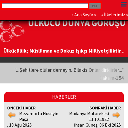
«
Ana Sayfa
» «
İlkelerimiz
»
ÜLKÜCÜ DÜNYA GÖRÜŞÜ
Ülkücülük; Müslüman ve Dokuz Işıkçı Milliyetçiliktir...
"...Şehitlere ölüler demeyin. Bilakis Onlar diridirler..."
Bakara-154
HABERLER
ÖNCEKİ HABER
SONRAKİ HABER
Mezamorta Hüseyin
Mudanya Mütarekesi
Paşa
11.10.1922
, 10 Ağu 2026
İhsan Güneş, 06 Eki 2025