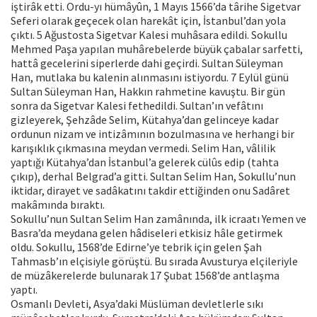
iştirâk etti. Ordu-yı hümâyûn, 1 Mayıs 1566’da târihe Sigetvar
Seferi olarak geçecek olan harekât için, İstanbul’dan yola
çıktı. 5 Ağustosta Sigetvar Kalesi muhâsara edildi. Sokullu
Mehmed Paşa yapılan muhârebelerde büyük çabalar sarfetti,
hattâ gecelerini siperlerde dahi geçirdi. Sultan Süleyman
Han, mutlaka bu kalenin alınmasını istiyordu. 7 Eylül günü
Sultan Süleyman Han, Hakkın rahmetine kavuştu. Bir gün
sonra da Sigetvar Kalesi fethedildi. Sultan’ın vefâtını
gizleyerek, Şehzâde Selim, Kütahya’dan gelinceye kadar
ordunun nizam ve intizâmının bozulmasına ve herhangi bir
karışıklık çıkmasına meydan vermedi. Selim Han, vâlilik
yaptığı Kütahya’dan İstanbul’a gelerek cülûs edip (tahta
çıkıp), derhal Belgrad’a gitti. Sultan Selim Han, Sokullu’nun
iktidar, dirayet ve sadâkatını takdir ettiğinden onu Sadâret
makâmında bıraktı.
Sokullu’nun Sultan Selim Han zamânında, ilk icraatı Yemen ve
Basra’da meydana gelen hâdiseleri etkisiz hâle getirmek
oldu. Sokullu, 1568’de Edirne’ye tebrik için gelen Şah
Tahmasb’ın elçisiyle görüştü. Bu sırada Avusturya elçileriyle
de müzâkerelerde bulunarak 17 Şubat 1568’de antlaşma
yaptı.
Osmanlı Devleti, Asya’daki Müslüman devletlerle sıkı