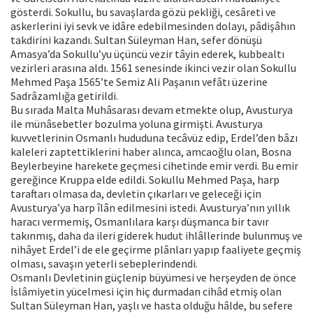
gösterdi. Sokullu, bu savaşlarda gözü pekliği, cesâreti ve
askerlerini iyi sevk ve idâre edebilmesinden dolayı, pâdişâhın
takdirini kazandı. Sultan Süleyman Han, sefer dönüşü
Amasya’da Sokullu’yu üçüncü vezir tâyin ederek, kubbealtı
vezirleri arasına aldı. 1561 senesinde ikinci vezir olan Sokullu
Mehmed Paşa 1565’te Semiz Ali Paşanın vefâtı üzerine
Sadrâzamlığa getirildi.
Bu sırada Malta Muhâsarası devam etmekte olup, Avusturya
ile münâsebetler bozulma yoluna girmişti. Avusturya
kuvvetlerinin Osmanlı hududuna tecâvüz edip, Erdel’den bâzı
kaleleri zaptettiklerini haber alınca, amcaoğlu olan, Bosna
Beylerbeyine harekete geçmesi cihetinde emir verdi. Bu emir
gereğince Kruppa elde edildi. Sokullu Mehmed Paşa, harp
taraftarı olmasa da, devletin çıkarları ve geleceği için
Avusturya’ya harp îlân edilmesini istedi. Avusturya’nın yıllık
haracı vermemiş, Osmanlılara karşı düşmanca bir tavır
takınmış, daha da ileri giderek hudut ihlâllerinde bulunmuş ve
nihâyet Erdel’i de ele geçirme plânları yapıp faaliyete geçmiş
olması, savaşın yeterli sebeplerindendi.
Osmanlı Devletinin güçlenip büyümesi ve herşeyden de önce
İslâmiyetin yücelmesi için hiç durmadan cihâd etmiş olan
Sultan Süleyman Han, yaşlı ve hasta olduğu hâlde, bu sefere