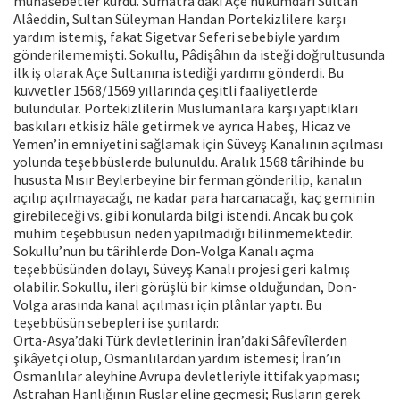
münâsebetler kurdu. Sumatra’daki Açe hükümdarı Sultan
Alâeddin, Sultan Süleyman Handan Portekizlilere karşı
yardım istemiş, fakat Sigetvar Seferi sebebiyle yardım
gönderilememişti. Sokullu, Pâdişâhın da isteği doğrultusunda
ilk iş olarak Açe Sultanına istediği yardımı gönderdi. Bu
kuvvetler 1568/1569 yıllarında çeşitli faaliyetlerde
bulundular. Portekizlilerin Müslümanlara karşı yaptıkları
baskıları etkisiz hâle getirmek ve ayrıca Habeş, Hicaz ve
Yemen’in emniyetini sağlamak için Süveyş Kanalının açılması
yolunda teşebbüslerde bulunuldu. Aralık 1568 târihinde bu
hususta Mısır Beylerbeyine bir ferman gönderilip, kanalın
açılıp açılmayacağı, ne kadar para harcanacağı, kaç geminin
girebileceği vs. gibi konularda bilgi istendi. Ancak bu çok
mühim teşebbüsün neden yapılmadığı bilinmemektedir.
Sokullu’nun bu târihlerde Don-Volga Kanalı açma
teşebbüsünden dolayı, Süveyş Kanalı projesi geri kalmış
olabilir. Sokullu, ileri görüşlü bir kimse olduğundan, Don-
Volga arasında kanal açılması için plânlar yaptı. Bu
teşebbüsün sebepleri ise şunlardı:
Orta-Asya’daki Türk devletlerinin İran’daki Sâfevîlerden
şikâyetçi olup, Osmanlılardan yardım istemesi; İran’ın
Osmanlılar aleyhine Avrupa devletleriyle ittifak yapması;
Astrahan Hanlığının Ruslar eline geçmesi; Rusların gerek