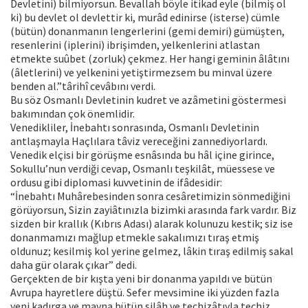
Devletini) bilmiyorsun. Bevallah böyle itikad eyle (bilmiş ol
ki) bu devlet ol devlettir ki, murâd edinirse (isterse) cümle
(bütün) donanmanın lengerlerini (gemi demiri) gümüşten,
resenlerini (iplerini) ibrişimden, yelkenlerini atlastan
etmekte suûbet (zorluk) çekmez. Her hangi geminin âlâtını
(âletlerini) ve yelkenini yetiştirmezsem bu minval üzere
benden al.”târihî cevâbını verdi.
Bu söz Osmanlı Devletinin kudret ve azâmetini göstermesi
bakımından çok önemlidir.
Venedikliler, İnebahtı sonrasında, Osmanlı Devletinin
antlaşmayla Haçlılara tâviz vereceğini zannediyorlardı.
Venedik elçisi bir görüşme esnâsında bu hâl içine girince,
Sokullu’nun verdiği cevap, Osmanlı teşkilât, müessese ve
ordusu gibi diplomasi kuvvetinin de ifâdesidir:
“İnebahtı Muhârebesinden sonra cesâretimizin sönmediğini
görüyorsun, Sizin zayiâtınızla bizimki arasında fark vardır. Biz
sizden bir krallık (Kıbrıs Adası) alarak kolunuzu kestik; siz ise
donanmamızı mağlup etmekle sakalımızı tıraş etmiş
oldunuz; kesilmiş kol yerine gelmez, lâkin tıraş edilmiş sakal
daha gür olarak çıkar” dedi.
Gerçekten de bir kışta yeni bir donanma yapıldı ve bütün
Avrupa hayretlere düştü. Sefer mevsimine iki yüzden fazla
yeni kadırga ve mavna bütün silâh ve techizâtıyla techiz