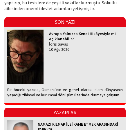
yaptırıp, bu tesislere de çeşitli vakıflar kurmuştu. Sokullu
âilesinden önemli devlet adamları yetişmiştir.
SON YAZI
Avrupa Yalnızca Kendi Hikâyesiyle mi
Açıklanabilir?
İdris Savaş
10 Ağu 2026
Bir önceki yazıda, Osmanlı'nın ve genel olarak İslam dünyasının
yaşadığı zihinsel ve kurumsal dönüşüm üzerinde durmaya çalıştım.
YAZARLAR
NAMAZI KILMAK İLE İKAME ETMEK ARASINDAKİ
FARK (2)