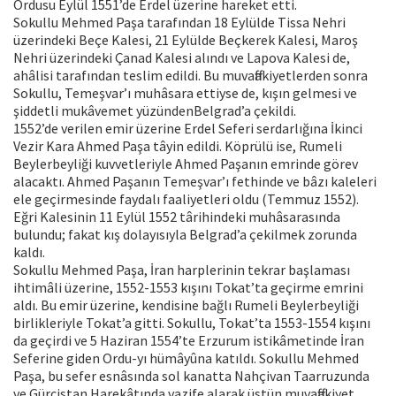
Ordusu Eylül 1551’de Erdel üzerine hareket etti.
Sokullu Mehmed Paşa tarafından 18 Eylülde Tissa Nehri
üzerindeki Beçe Kalesi, 21 Eylülde Beçkerek Kalesi, Maroş
Nehri üzerindeki Çanad Kalesi alındı ve Lapova Kalesi de,
ahâlisi tarafından teslim edildi. Bu muvaffakiyetlerden sonra
Sokullu, Temeşvar’ı muhâsara ettiyse de, kışın gelmesi ve
şiddetli mukâvemet yüzündenBelgrad’a çekildi.
1552’de verilen emir üzerine Erdel Seferi serdarlığına İkinci
Vezir Kara Ahmed Paşa tâyin edildi. Köprülü ise, Rumeli
Beylerbeyliği kuvvetleriyle Ahmed Paşanın emrinde görev
alacaktı. Ahmed Paşanın Temeşvar’ı fethinde ve bâzı kaleleri
ele geçirmesinde faydalı faaliyetleri oldu (Temmuz 1552).
Eğri Kalesinin 11 Eylül 1552 târihindeki muhâsarasında
bulundu; fakat kış dolayısıyla Belgrad’a çekilmek zorunda
kaldı.
Sokullu Mehmed Paşa, İran harplerinin tekrar başlaması
ihtimâli üzerine, 1552-1553 kışını Tokat’ta geçirme emrini
aldı. Bu emir üzerine, kendisine bağlı Rumeli Beylerbeyliği
birlikleriyle Tokat’a gitti. Sokullu, Tokat’ta 1553-1554 kışını
da geçirdi ve 5 Haziran 1554’te Erzurum istikâmetinde İran
Seferine giden Ordu-yı hümâyûna katıldı. Sokullu Mehmed
Paşa, bu sefer esnâsında sol kanatta Nahçivan Taarruzunda
ve Gürcistan Harekâtında vazife alarak üstün muvaffakiyet