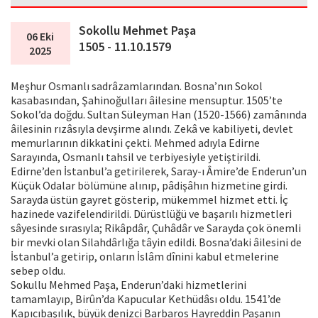
Sokollu Mehmet Paşa
06 Eki
1505 - 11.10.1579
2025
Meşhur Osmanlı sadrâzamlarından. Bosna’nın Sokol
kasabasından, Şahinoğulları âilesine mensuptur. 1505’te
Sokol’da doğdu. Sultan Süleyman Han (1520-1566) zamânında
âilesinin rızâsıyla devşirme alındı. Zekâ ve kabiliyeti, devlet
memurlarının dikkatini çekti. Mehmed adıyla Edirne
Sarayında, Osmanlı tahsil ve terbiyesiyle yetiştirildi.
Edirne’den İstanbul’a getirilerek, Saray-ı Âmire’de Enderun’un
Küçük Odalar bölümüne alınıp, pâdişâhın hizmetine girdi.
Sarayda üstün gayret gösterip, mükemmel hizmet etti. İç
hazinede vazifelendirildi. Dürüstlüğü ve başarılı hizmetleri
sâyesinde sırasıyla; Rikâpdâr, Çuhâdâr ve Sarayda çok önemli
bir mevki olan Silahdârlığa tâyin edildi. Bosna’daki âilesini de
İstanbul’a getirip, onların İslâm dînini kabul etmelerine
sebep oldu.
Sokullu Mehmed Paşa, Enderun’daki hizmetlerini
tamamlayıp, Birûn’da Kapucular Kethüdâsı oldu. 1541’de
Kapıcıbaşılık, büyük denizci Barbaros Hayreddin Paşanın