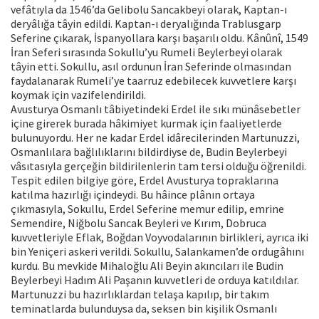
vefâtıyla da 1546’da Gelibolu Sancakbeyi olarak, Kaptan-ı
deryâlığa tâyin edildi. Kaptan-ı deryalığında Trablusgarp
Seferine çıkarak, İspanyollara karşı başarılı oldu. Kânûnî, 1549
İran Seferi sırasında Sokullu’yu Rumeli Beylerbeyi olarak
tâyin etti. Sokullu, asıl ordunun İran Seferinde olmasından
faydalanarak Rumeli’ye taarruz edebilecek kuvvetlere karşı
koymak için vazifelendirildi.
Avusturya Osmanlı tâbiyetindeki Erdel ile sıkı münâsebetler
içine girerek burada hâkimiyet kurmak için faaliyetlerde
bulunuyordu. Her ne kadar Erdel idârecilerinden Martunuzzi,
Osmanlılara bağlılıklarını bildirdiyse de, Budin Beylerbeyi
vâsıtasıyla gerçeğin bildirilenlerin tam tersi olduğu öğrenildi.
Tespit edilen bilgiye göre, Erdel Avusturya topraklarına
katılma hazırlığı içindeydi. Bu hâince plânın ortaya
çıkmasıyla, Sokullu, Erdel Seferine memur edilip, emrine
Semendire, Niğbolu Sancak Beyleri ve Kırım, Dobruca
kuvvetleriyle Eflak, Boğdan Voyvodalarının birlikleri, ayrıca iki
bin Yeniçeri askeri verildi. Sokullu, Salankamen’de ordugâhını
kurdu. Bu mevkide Mihaloğlu Ali Beyin akıncıları ile Budin
Beylerbeyi Hadım Ali Paşanın kuvvetleri de orduya katıldılar.
Martunuzzi bu hazırlıklardan telaşa kapılıp, bir takım
teminatlarda bulunduysa da, seksen bin kişilik Osmanlı