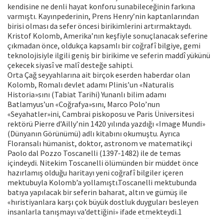
kendisine ne denli hayat konforu sunabileceğinin farkına
varmıştı. Kayınpederinin, Prens Henry’nin kaptanlarından
birisi olması da sefer öncesi birikimlerini artırmaktaydı.
Kristof Kolomb, Amerika’nın keşfiyle sonuçlanacak seferine
çıkmadan önce, oldukça kapsamlı bir coğrafî bilgiye, gemi
teknolojisiyle ilgili geniş bir birikime ve seferin maddî yükünü
çekecek siyasî ve malî desteğe sahipti.
Orta Çağ seyyahlarına ait birçok eserden haberdar olan
Kolomb, Romalı devlet adamı Plinis’un «Naturalis
Historia»sını (Tabiat Tarihi) Yunanlı bilim adamı
Batlamyus’un «Coğrafya»sını, Marco Polo’nun
«Seyahatler»ini, Cambrai piskoposu ve Paris Üniversitesi
rektörü Pierre d’Ailly’nin 1420 yılında yazdığı «Image Mundi»
(Dünyanın Görünümü) adlı kitabını okumuştu. Ayrıca
Floransalı hümanist, doktor, astronom ve matematikçi
Paolo dal Pozzo Toscanelli (1397-1482) ile de temas
içindeydi. Nitekim Toscanelli ölümünden bir müddet önce
hazırlamış olduğu haritayı yeni coğrafî bilgiler içeren
mektubuyla Kolomb’a yollamıştı.Toscanelli mektubunda
batıya yapılacak bir seferin baharat, altın ve gümüş ile
«hıristiyanlara karşı çok büyük dostluk duyguları besleyen
insanlarla tanışmayı va’dettiğini» ifade etmekteydi.1