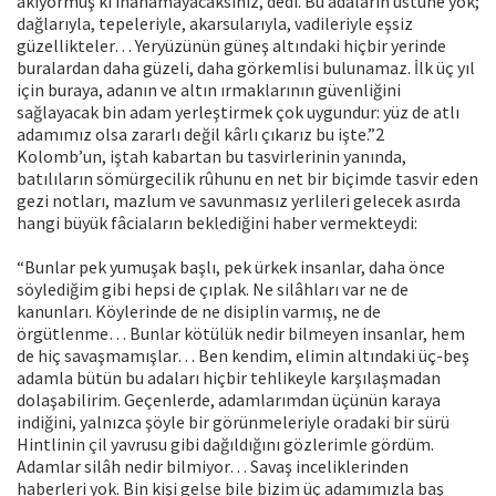
akıyormuş ki inanamayacaksınız, dedi. Bu adaların üstüne yok;
dağlarıyla, tepeleriyle, akarsularıyla, vadileriyle eşsiz
güzellikteler… Yeryüzünün güneş altındaki hiçbir yerinde
buralardan daha güzeli, daha görkemlisi bulunamaz. İlk üç yıl
için buraya, adanın ve altın ırmaklarının güvenliğini
sağlayacak bin adam yerleştirmek çok uygundur: yüz de atlı
adamımız olsa zararlı değil kârlı çıkarız bu işte.”2
Kolomb’un, iştah kabartan bu tasvirlerinin yanında,
batılıların sömürgecilik rûhunu en net bir biçimde tasvir eden
gezi notları, mazlum ve savunmasız yerlileri gelecek asırda
hangi büyük fâciaların beklediğini haber vermekteydi:
“Bunlar pek yumuşak başlı, pek ürkek insanlar, daha önce
söylediğim gibi hepsi de çıplak. Ne silâhları var ne de
kanunları. Köylerinde de ne disiplin varmış, ne de
örgütlenme… Bunlar kötülük nedir bilmeyen insanlar, hem
de hiç savaşmamışlar… Ben kendim, elimin altındaki üç-beş
adamla bütün bu adaları hiçbir tehlikeyle karşılaşmadan
dolaşabilirim. Geçenlerde, adamlarımdan üçünün karaya
indiğini, yalnızca şöyle bir görünmeleriyle oradaki bir sürü
Hintlinin çil yavrusu gibi dağıldığını gözlerimle gördüm.
Adamlar silâh nedir bilmiyor… Savaş inceliklerinden
haberleri yok. Bin kişi gelse bile bizim üç adamımızla baş