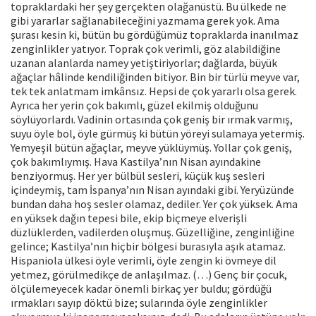
topraklardaki her şey gerçekten olağanüstü. Bu ülkede ne
gibi yararlar sağlanabileceğini yazmama gerek yok. Ama
şurası kesin ki, bütün bu gördüğümüz topraklarda inanılmaz
zenginlikler yatıyor. Toprak çok verimli, göz alabildiğine
uzanan alanlarda namey yetiştiriyorlar; dağlarda, büyük
ağaçlar hâlinde kendiliğinden bitiyor. Bin bir türlü meyve var,
tek tek anlatmam imkânsız. Hepsi de çok yararlı olsa gerek.
Ayrıca her yerin çok bakımlı, güzel ekilmiş olduğunu
söylüyorlardı. Vadinin ortasında çok geniş bir ırmak varmış,
suyu öyle bol, öyle gürmüş ki bütün yöreyi sulamaya yetermiş.
Yemyeşil bütün ağaçlar, meyve yüklüymüş. Yollar çok geniş,
çok bakımlıymış. Hava Kastilya’nın Nisan ayındakine
benziyormuş. Her yer bülbül sesleri, küçük kuş sesleri
içindeymiş, tam İspanya’nın Nisan ayındaki gibi. Yeryüzünde
bundan daha hoş sesler olamaz, dediler. Yer çok yüksek. Ama
en yüksek dağın tepesi bile, ekip biçmeye elverişli
düzlüklerden, vadilerden oluşmuş. Güzelliğine, zenginliğine
gelince; Kastilya’nın hiçbir bölgesi burasıyla aşık atamaz.
Hispaniola ülkesi öyle verimli, öyle zengin ki övmeye dil
yetmez, görülmedikçe de anlaşılmaz. (…) Genç bir çocuk,
ölçülemeyecek kadar önemli birkaç yer buldu; gördüğü
ırmakları sayıp döktü bize; sularında öyle zenginlikler