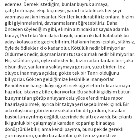
edemez. Demek istediğim, bunlar buyruk almaya,
çalıştırılmaya, ekip biçmeye, yararlı olabilecek her şeyi
yapmaya yatkın insanlar. Kentler kurdurabiliriz onlara, bizim
gibi giyinmelerini, davranmalarını öğretebiliriz. Daha
önceden söylediğim gibi, elimin altındaki az sayıda adamla
burayı, Portekiz’den daha büyük, ondan iki kat kalabalık bu
adayı kolayca ele geçirebilirim. Halkının hepsi çıplak, silâhsız,
öyle de ödlekler ki o kadar olur. Kötülük nedir bilmiyorlar.
Öldürmek nedir, düşmanlarını tutsak almak nedir bilmiyorlar.
Hiç silâhları yok; öyle ödlekler ki, bizim adamlardan biri şaka
olsun diye, yanlarına yaklaşmaya görsün, yüzü birden toz
oluyor. İnanmaya açıklar, gökte tek bir Tanrı olduğunu
biliyorlar. Gökten geldiğimize kesinlikle inanıyorlar.
Kendilerine hangi duâyı öğretirsek öğretelim tekrarlamaya
hazırlar, istavroz bile çıkarıyorlar. Bu sabahki gidişim bütün
bu ayrıntıları görüp anlayarak siz yüce efendimize rapor
hazırlayabilmek, ayrıca bir tabya yeri seçebilmek içindi. Bir
ada oluşturur gibi denize sokulan bir dil gördüm, karadan
büsbütün ayrılmış değildi, üzerinde de altı ev vardı. Bu çıkıntı
iki günlük bir çalışmayla karadan koparılıp bir adaya
dönüştürülebilir; ama kendi payıma, bunu pek de gerekli
görmüyorum, çünkü bu adamlar çok temiz yürekli ve