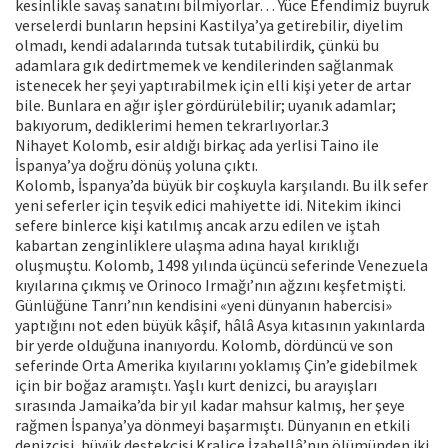
kesinlikle savaş sanatını bilmiyorlar… Yüce Efendimiz buyruk
verselerdi bunların hepsini Kastilya’ya getirebilir, diyelim
olmadı, kendi adalarında tutsak tutabilirdik, çünkü bu
adamlara gık dedirtmemek ve kendilerinden sağlanmak
istenecek her şeyi yaptırabilmek için elli kişi yeter de artar
bile. Bunlara en ağır işler gördürülebilir; uyanık adamlar;
bakıyorum, dediklerimi hemen tekrarlıyorlar.3
Nihayet Kolomb, esir aldığı birkaç ada yerlisi Taino ile
İspanya’ya doğru dönüş yoluna çıktı.
Kolomb, İspanya’da büyük bir coşkuyla karşılandı. Bu ilk sefer
yeni seferler için teşvik edici mahiyette idi. Nitekim ikinci
sefere binlerce kişi katılmış ancak arzu edilen ve iştah
kabartan zenginliklere ulaşma adına hayal kırıklığı
oluşmuştu. Kolomb, 1498 yılında üçüncü seferinde Venezuela
kıyılarına çıkmış ve Orinoco Irmağı’nın ağzını keşfetmişti.
Günlüğüne Tanrı’nın kendisini «yeni dünyanın habercisi»
yaptığını not eden büyük kâşif, hâlâ Asya kıtasının yakınlarda
bir yerde olduğuna inanıyordu. Kolomb, dördüncü ve son
seferinde Orta Amerika kıyılarını yoklamış Çin’e gidebilmek
için bir boğaz aramıştı. Yaşlı kurt denizci, bu arayışları
sırasında Jamaika’da bir yıl kadar mahsur kalmış, her şeye
rağmen İspanya’ya dönmeyi başarmıştı. Dünyanın en etkili
denizcisi, büyük destekçisi Kraliçe İzabellâ’nın ölümünden iki