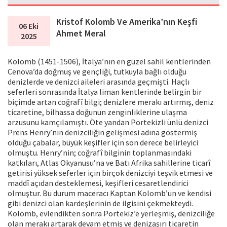
Kristof Kolomb Ve Amerika’nın Keşfi
06 Eki
Ahmet Meral
2025
Kolomb (1451-1506), İtalya’nın en güzel sahil kentlerinden
Cenova’da doğmuş ve gençliği, tutkuyla bağlı olduğu
denizlerde ve denizci aileleri arasında geçmişti. Haçlı
seferleri sonrasında İtalya liman kentlerinde belirgin bir
biçimde artan coğrafî bilgi; denizlere merakı artırmış, deniz
ticaretine, bilhassa doğunun zenginliklerine ulaşma
arzusunu kamçılamıştı. Öte yandan Portekizli ünlü denizci
Prens Henry’nin denizciliğin gelişmesi adına göstermiş
olduğu çabalar, büyük keşifler için son derece belirleyici
olmuştu. Henry’nin; coğrafî bilginin toplanmasındaki
katkıları, Atlas Okyanusu’na ve Batı Afrika sahillerine ticarî
getirisi yüksek seferler için birçok denizciyi teşvik etmesi ve
maddî açıdan desteklemesi, keşifleri cesaretlendirici
olmuştur. Bu durum maceracı Kaptan Kolomb’un ve kendisi
gibi denizci olan kardeşlerinin de ilgisini çekmekteydi.
Kolomb, evlendikten sonra Portekiz’e yerleşmiş, denizciliğe
olan merakı artarak devam etmiş ve denizaşırı ticaretin