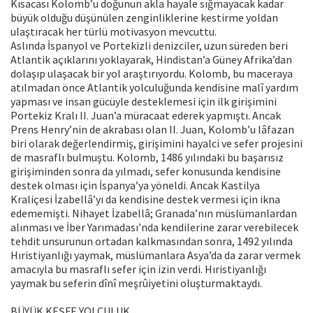
Kısacası Kolomb’u doğunun akla hayale sığmayacak kadar
büyük olduğu düşünülen zenginliklerine kestirme yoldan
ulaştıracak her türlü motivasyon mevcuttu.
Aslında İspanyol ve Portekizli denizciler, uzun süreden beri
Atlantik açıklarını yoklayarak, Hindistan’a Güney Afrika’dan
dolaşıp ulaşacak bir yol araştırıyordu. Kolomb, bu maceraya
atılmadan önce Atlantik yolculuğunda kendisine malî yardım
yapması ve insan gücüyle desteklemesi için ilk girişimini
Portekiz Kralı II. Juan’a müracaat ederek yapmıştı. Ancak
Prens Henry’nin de akrabası olan II. Juan, Kolomb’u lâfazan
biri olarak değerlendirmiş, girişimini hayalci ve sefer projesini
de masraflı bulmuştu. Kolomb, 1486 yılındaki bu başarısız
girişiminden sonra da yılmadı, sefer konusunda kendisine
destek olması için İspanya’ya yöneldi. Ancak Kastilya
Kraliçesi İzabellâ’yı da kendisine destek vermesi için ikna
edememişti. Nihayet İzabellâ; Granada’nın müslümanlardan
alınması ve İber Yarımadası’nda kendilerine zarar verebilecek
tehdit unsurunun ortadan kalkmasından sonra, 1492 yılında
Hıristiyanlığı yaymak, müslümanlara Asya’da da zarar vermek
amacıyla bu masraflı sefer için izin verdi. Hıristiyanlığı
yaymak bu seferin dînî meşrûiyetini oluşturmaktaydı.
BÜYÜK KEŞFE YOLCULUK