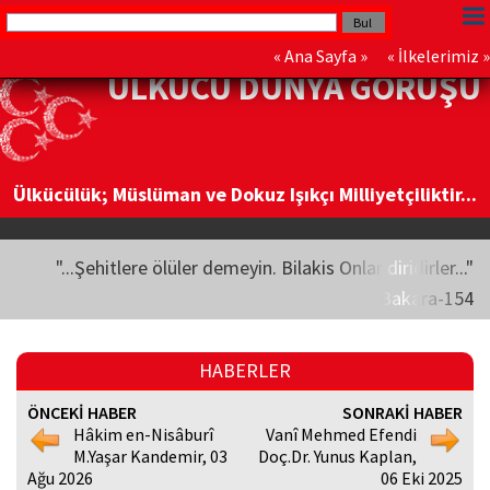
«
Ana Sayfa
» «
İlkelerimiz
»
ÜLKÜCÜ DÜNYA GÖRÜŞÜ
Ülkücülük; Müslüman ve Dokuz Işıkçı Milliyetçiliktir...
"...Şehitlere ölüler demeyin. Bilakis Onlar diridirler..."
Bakara-154
HABERLER
ÖNCEKİ HABER
SONRAKİ HABER
Hâkim en-Nisâburî
Vanî Mehmed Efendi
M.Yaşar Kandemir, 03
Doç.Dr. Yunus Kaplan,
Ağu 2026
06 Eki 2025