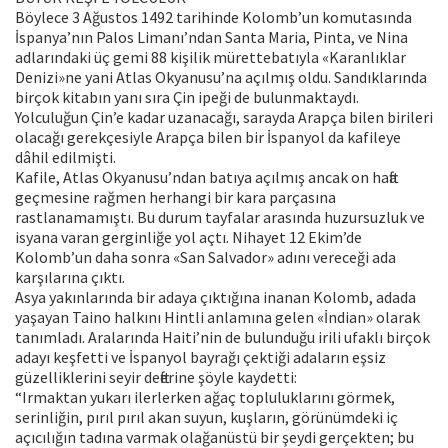
Böylece 3 Ağustos 1492 tarihinde Kolomb’un komutasında
İspanya’nın Palos Limanı’ndan Santa Maria, Pinta, ve Nina
adlarındaki üç gemi 88 kişilik mürettebatıyla «Karanlıklar
Denizi»ne yani Atlas Okyanusu’na açılmış oldu. Sandıklarında
birçok kitabın yanı sıra Çin ipeği de bulunmaktaydı.
Yolculuğun Çin’e kadar uzanacağı, sarayda Arapça bilen birileri
olacağı gerekçesiyle Arapça bilen bir İspanyol da kafileye
dâhil edilmişti.
Kafile, Atlas Okyanusu’ndan batıya açılmış ancak on hafta
geçmesine rağmen herhangi bir kara parçasına
rastlanamamıştı. Bu durum tayfalar arasında huzursuzluk ve
isyana varan gerginliğe yol açtı. Nihayet 12 Ekim’de
Kolomb’un daha sonra «San Salvador» adını vereceği ada
karşılarına çıktı.
Asya yakınlarında bir adaya çıktığına inanan Kolomb, adada
yaşayan Taino halkını Hintli anlamına gelen «İndian» olarak
tanımladı. Aralarında Haiti’nin de bulunduğu irili ufaklı birçok
adayı keşfetti ve İspanyol bayrağı çektiği adaların eşsiz
güzelliklerini seyir defterine şöyle kaydetti:
“Irmaktan yukarı ilerlerken ağaç topluluklarını görmek,
serinliğin, pırıl pırıl akan suyun, kuşların, görünümdeki iç
açıcılığın tadına varmak olağanüstü bir şeydi gerçekten; bu