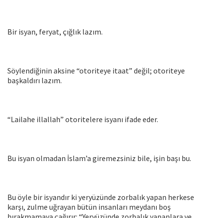
Bir isyan, feryat, çığlık lazım.
Söylendiğinin aksine “otoriteye itaat” değil; otoriteye
başkaldırı lazım.
“Lailahe illallah” otoritelere isyanı ifade eder.
Bu isyan olmadan İslam’a giremezsiniz bile, işin başı bu.
Bu öyle bir isyandır ki yeryüzünde zorbalık yapan herkese
karşı, zulme uğrayan bütün insanları meydanı boş
bırakmamaya çağırır: “Yeryüzünde zorbalık yapanlara ve