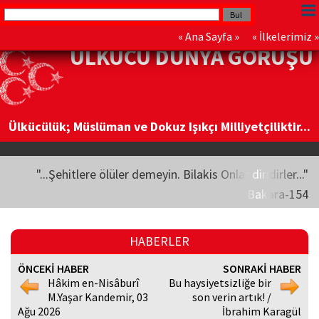
«
Ana Sayfa
» «
İlkelerimiz
»
ÜLKÜCÜ DÜNYA GÖRÜŞÜ
Ülkücülük; Müslüman ve Dokuz Işıkçı Milliyetçiliktir...
"...Şehitlere ölüler demeyin. Bilakis Onlar diridirler..."
Bakara-154
HABERLER
ÖNCEKİ HABER
SONRAKİ HABER
Hâkim en-Nisâburî
Bu haysiyetsizliğe bir
M.Yaşar Kandemir, 03
son verin artık! /
Ağu 2026
İbrahim Karagül