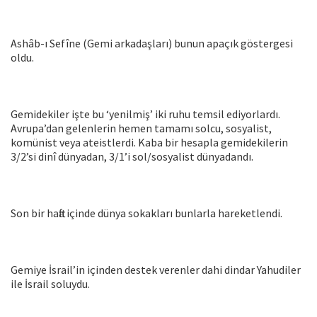
Ashâb-ı Sefîne (Gemi arkadaşları) bunun apaçık göstergesi
oldu.
Gemidekiler işte bu ‘yenilmiş’ iki ruhu temsil ediyorlardı.
Avrupa’dan gelenlerin hemen tamamı solcu, sosyalist,
komünist veya ateistlerdi. Kaba bir hesapla gemidekilerin
3/2’si dinî dünyadan, 3/1’i sol/sosyalist dünyadandı.
Son bir hafta içinde dünya sokakları bunlarla hareketlendi.
Gemiye İsrail’in içinden destek verenler dahi dindar Yahudiler
ile İsrail soluydu.