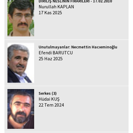
DİRİLİŞ NESLİNİN FİRARÎLERİ - 17.02.2010
Nurullah KAPLAN
17 Kas 2025
Unutulmayanlar: Necmettin Hacıeminoğlu
Efendi BARUTCU
25 Haz 2025
Serkes (3)
Hüdai KUŞ
22 Tem 2024