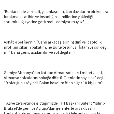
‘Bunlar elele vermeli, yakınlaşmalı, kan davalarını bir kenara
bırakmalı, tarihin ve insanlığın kendilerine yüklediği
sorumluluğu yerine getirmeli’ demiyor muyuz?
Ashâb-ı Sefîne’nin (Gemi arkadaşlarının) dinî ve ideolojik
profilini çıkarın bakalım, ne görüyorsunuz? İslam ve sol değil
mi? Daha geniş açıdan din ve sol değil mi?
Gemiye Almanya’dan katılan Alman sol parti milletvekili,
Almanya solcularını sokağa döktü. Ölenlerin sayısını 9 değil;
19 olduğunu söyledi. Bakın bakalım ölen diğer 10 kişi kim?
Taziye ziyaretinde gittiğimizde İHH Başkanı Bülent Yıldırıp
Brüksel’de gemiye Avrupa’dan gelenlerle ortak basın
toplantısı düzenleyeceklerini söyledi. Öyle anlaşılıyor ki