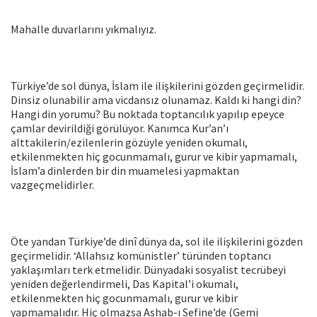
Mahalle duvarlarını yıkmalıyız.
Türkiye’de sol dünya, İslam ile ilişkilerini gözden geçirmelidir.
Dinsiz olunabilir ama vicdansız olunamaz. Kaldı ki hangi din?
Hangi din yorumu? Bu noktada toptancılık yapılıp epeyce
çamlar devirildiği görülüyor. Kanımca Kur’an’ı
alttakilerin/ezilenlerin gözüyle yeniden okumalı,
etkilenmekten hiç gocunmamalı, gurur ve kibir yapmamalı,
İslam’a dinlerden bir din muamelesi yapmaktan
vazgeçmelidirler.
Öte yandan Türkiye’de dinî dünya da, sol ile ilişkilerini gözden
geçirmelidir. ‘Allahsız komünistler’ türünden toptancı
yaklaşımları terk etmelidir. Dünyadaki sosyalist tecrübeyi
yeniden değerlendirmeli, Das Kapital’i okumalı,
etkilenmekten hiç gocunmamalı, gurur ve kibir
yapmamalıdır. Hiç olmazsa Ashab-ı Sefine’de (Gemi