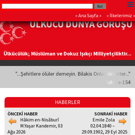
«
Ana Sayfa
» «
İlkelerimiz
»
ÜLKÜCÜ DÜNYA GÖRÜŞÜ
Ülkücülük; Müslüman ve Dokuz Işıkçı Milliyetçiliktir...
"...Şehitlere ölüler demeyin. Bilakis Onlar diridirler..."
Bakara-154
HABERLER
ÖNCEKİ HABER
SONRAKİ HABER
Hâkim en-Nisâburî
Emile Zola
M.Yaşar Kandemir, 03
02.04.1840 –
Ağu 2026
29.09.1902, 29 Eyl 2025