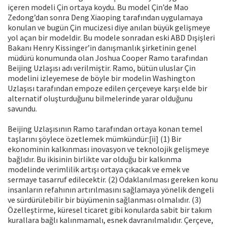
içeren modeli Çin ortaya koydu. Bu model Çin’de Mao
Zedong’dan sonra Deng Xiaoping tarafından uygulamaya
konulan ve bugün Çin mucizesi diye anılan büyük gelişmeye
yol açan bir modeldir. Bu modele sonradan eski ABD Dışişleri
Bakanı Henry Kissinger’in danışmanlık şirketinin genel
müdürü konumunda olan Joshua Cooper Ramo tarafından
Beijing Uzlaşısı adı verilmiştir. Ramo, bütün uluslar Çin
modelini izleyemese de böyle bir modelin Washington
Uzlaşısı tarafından empoze edilen çerçeveye karşı elde bir
alternatif oluşturduğunu bilmelerinde yarar olduğunu
savundu.
Beijing Uzlaşısının Ramo tarafından ortaya konan temel
taşlarını şöylece özetlemek mümkündür:[ii] (1) Bir
ekonominin kalkınması inovasyon ve teknolojik gelişmeye
bağlıdır. Bu ikisinin birlikte var olduğu bir kalkınma
modelinde verimlilik artışı ortaya çıkacak ve emek ve
sermaye tasarruf edilecektir. (2) Odaklanılması gereken konu
insanların refahının artırılmasını sağlamaya yönelik dengeli
ve sürdürülebilir bir büyümenin sağlanması olmalıdır. (3)
Özelleştirme, küresel ticaret gibi konularda sabit bir takım
kurallara bağlı kalınmamalı, esnek davranılmalıdır. Çerçeve,