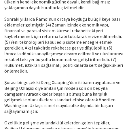
ülkenin kendi ekonomik gücüne dayalı, kendi bağımsız
yaklaşımına dayalı kurallarla çizilmelidir.
Sonraki yıllarda Ramo’nun ortaya koyduğu bu üç ilkeye bazı
eklemeler gelmiştir: (4) Zaman içinde ekonomik yapı,
finansal ve parasal sistem küresel rekabetteki yeri
kaybetmemek için reforma tabi tutularak revize edilmelidir.
(5) Yeni teknolojileri kabul edip sisteme entegre etmek
gereklidir. Aksi takdirde rekabette geriye düşülebilir. (6)
İhracata dönük sanayileşmeye devam edilmeli ve uluslararası
rekabetteki yer bu yolla korunmalı ve geliştirilmelidir. (7)
Hükümet, istikrarı sağlamalı, politikalarda sert değişiklikleri
önlemelidir.
Şurası bir geçek ki Deng Xiaoping’den itibaren uygulanan ve
Beijing Uzlaşısı diye anılan Çin modeli son on beş yıla
damgasını vuracak kadar başarılı olmuş buna karşılık
gelişmekte olan ülkelere standart elbise olarak önerilen
Washington Uzlaşısı sınırlı sayıda ülke dışında bir başarı
sağlayamamıştır.
Özellikle gelişme yolundaki ülkelerden gelen tepkiler,
Beijing Uzlaşısının meydan okuması, emeğin korunmasının