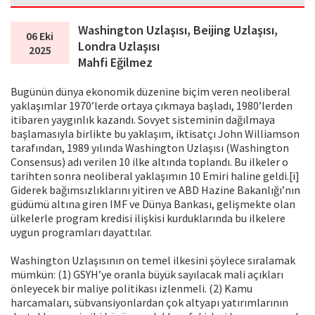
Washington Uzlaşısı, Beijing Uzlaşısı,
06 Eki
Londra Uzlaşısı
2025
Mahfi Eğilmez
Bugünün dünya ekonomik düzenine biçim veren neoliberal
yaklaşımlar 1970’lerde ortaya çıkmaya başladı, 1980’lerden
itibaren yaygınlık kazandı. Sovyet sisteminin dağılmaya
başlamasıyla birlikte bu yaklaşım, iktisatçı John Williamson
tarafından, 1989 yılında Washington Uzlaşısı (Washington
Consensus) adı verilen 10 ilke altında toplandı. Bu ilkeler o
tarihten sonra neoliberal yaklaşımın 10 Emiri haline geldi.[i]
Giderek bağımsızlıklarını yitiren ve ABD Hazine Bakanlığı’nın
güdümü altına giren IMF ve Dünya Bankası, gelişmekte olan
ülkelerle program kredisi ilişkisi kurduklarında bu ilkelere
uygun programları dayattılar.
Washington Uzlaşısının on temel ilkesini şöylece sıralamak
mümkün: (1) GSYH’ye oranla büyük sayılacak mali açıkları
önleyecek bir maliye politikası izlenmeli. (2) Kamu
harcamaları, sübvansiyonlardan çok altyapı yatırımlarının