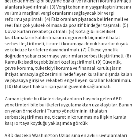
desteklenmesi gibi büyüme odaklı ve fakirleri koruma amaçlı
alanlara kaydırılmalı. (3) Vergi tabanının yaygınlaştırılmasını
ve ılımlı marjinal vergi oranlarını sağlayacak bir vergi
reformu yapılmalı. (4) Faiz oranları piyasada belirlenmeli ve
reel faiz çok yüksek olmasa da pozitif bir değer taşımalı. (5)
Döviz kurları rekabetçi olmalı. (6) Kota gibi niceliksel
kısıtlamaların kaldırılmasını öngörecek biçimde ithalat
serbestleştirilmeli, ticareti korumaya dönük kararlar düşük
ve tekdüze tarifelere dayandırılmalı. (7) Ülkeye yönelik
doğrudan yabancı sermaye yatırımları serbestleştirilmeli. (8)
Kamu iktisadi teşebbüsleri özelleştirilmeli. (9) Güvenlik,
çevre koruma, tüketiciyi koruma ve finansal kuruluşların
ihtiyat amacıyla gözetimini hedefleyen kurallar dışında kalan
ve piyasaya girişi ve rekabeti engelleyen kurallar kaldırılmalı.
(10) Mülkiyet hakları için yasal güvenlik sağlanmalı.
Zaman içinde bu ilkeleri dayatanların başında gelen ABD
yönetimleri bile bu ilkeleri uygulamaktan uzaklaştılar. Bunun
en yakın örneklerini Trump yönetiminin ithalatın
serbestleştirilmesine, ticaretin korunmasına ilişkin kurala
karşı ortaya koyduğu yaklaşımda gördük.
ABD destekli Washington Uzlaşısına en aykırı uygulamaları