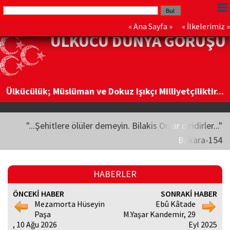
«
Ana Sayfa
» «
İlkelerimiz
»
ÜLKÜCÜ DÜNYA GÖRÜŞÜ
Ülkücülük; Müslüman ve Dokuz Işıkçı Milliyetçiliktir...
"...Şehitlere ölüler demeyin. Bilakis Onlar diridirler..."
Bakara-154
HABERLER
ÖNCEKİ HABER
SONRAKİ HABER
Mezamorta Hüseyin
Ebû Kâtade
Paşa
M.Yaşar Kandemir, 29
, 10 Ağu 2026
Eyl 2025