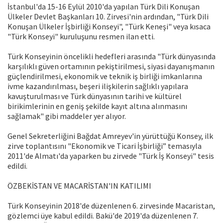
İstanbul'da 15-16 Eylül 2010'da yapılan Türk Dili Konuşan
Ülkeler Devlet Başkanları 10. Zirvesi'nin ardından, "Türk Dili
Konuşan Ülkeler İşbirliği Konseyi", "Türk Keneşi" veya kısaca
"Türk Konseyi" kuruluşunu resmen ilan etti.
Türk Konseyinin öncelikli hedefleri arasında "Türk dünyasında
karşılıklı güven ortamının pekiştirilmesi, siyasi dayanışmanın
güçlendirilmesi, ekonomik ve teknik iş birliği imkanlarına
ivme kazandırılması, beşeri ilişkilerin sağlıklı yapılara
kavuşturulması ve Türk dünyasının tarihi ve kültürel
birikimlerinin en geniş şekilde kayıt altına alınmasını
sağlamak" gibi maddeler yer alıyor.
Genel Sekreterliğini Bağdat Amreyev'in yürüttüğü Konsey, ilk
zirve toplantısını "Ekonomik ve Ticari İşbirliği” temasıyla
2011'de Almatı'da yaparken bu zirvede "Türk İş Konseyi" tesis
edildi.
ÖZBEKİSTAN VE MACARİSTAN'IN KATILIMI
Türk Konseyinin 2018'de düzenlenen 6. zirvesinde Macaristan,
gözlemci üye kabul edildi. Bakü'de 2019'da düzenlenen 7.