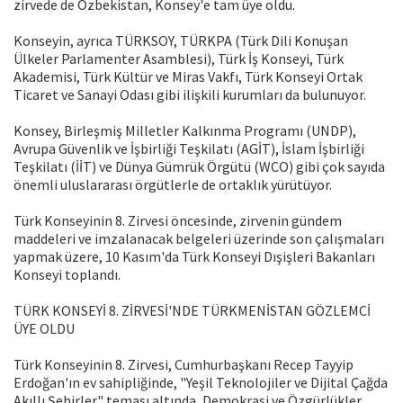
zirvede de Özbekistan, Konsey'e tam üye oldu.
Konseyin, ayrıca TÜRKSOY, TÜRKPA (Türk Dili Konuşan
Ülkeler Parlamenter Asamblesi), Türk İş Konseyi, Türk
Akademisi, Türk Kültür ve Miras Vakfı, Türk Konseyi Ortak
Ticaret ve Sanayi Odası gibi ilişkili kurumları da bulunuyor.
Konsey, Birleşmiş Milletler Kalkınma Programı (UNDP),
Avrupa Güvenlik ve İşbirliği Teşkilatı (AGİT), İslam İşbirliği
Teşkilatı (İİT) ve Dünya Gümrük Örgütü (WCO) gibi çok sayıda
önemli uluslararası örgütlerle de ortaklık yürütüyor.
Türk Konseyinin 8. Zirvesi öncesinde, zirvenin gündem
maddeleri ve imzalanacak belgeleri üzerinde son çalışmaları
yapmak üzere, 10 Kasım'da Türk Konseyi Dışişleri Bakanları
Konseyi toplandı.
TÜRK KONSEYİ 8. ZİRVESİ'NDE TÜRKMENİSTAN GÖZLEMCİ
ÜYE OLDU
Türk Konseyinin 8. Zirvesi, Cumhurbaşkanı Recep Tayyip
Erdoğan'ın ev sahipliğinde, "Yeşil Teknolojiler ve Dijital Çağda
Akıllı Şehirler" teması altında, Demokrasi ve Özgürlükler