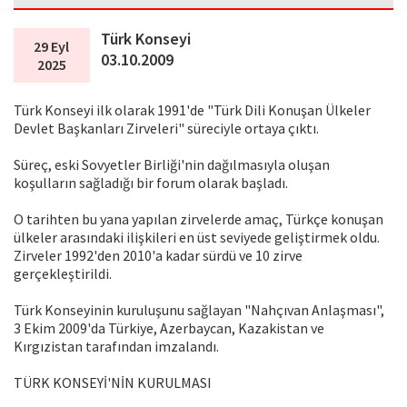
Türk Konseyi
29 Eyl
03.10.2009
2025
Türk Konseyi ilk olarak 1991'de "Türk Dili Konuşan Ülkeler
Devlet Başkanları Zirveleri" süreciyle ortaya çıktı.
Süreç, eski Sovyetler Birliği'nin dağılmasıyla oluşan
koşulların sağladığı bir forum olarak başladı.
O tarihten bu yana yapılan zirvelerde amaç, Türkçe konuşan
ülkeler arasındaki ilişkileri en üst seviyede geliştirmek oldu.
Zirveler 1992'den 2010'a kadar sürdü ve 10 zirve
gerçekleştirildi.
Türk Konseyinin kuruluşunu sağlayan "Nahçıvan Anlaşması",
3 Ekim 2009'da Türkiye, Azerbaycan, Kazakistan ve
Kırgızistan tarafından imzalandı.
TÜRK KONSEYİ'NİN KURULMASI