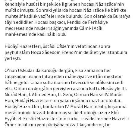
kendisiyle husûsî bir şekilde ilgilenen hocası Nâzırzâde'nin
muîdi olmuştu. Sonraki yıllarda hocası Nâzırzâde ile birlikte
muhtelif kadılık vazîfelerinde bulundu. Son olarak da Bursa'ya
tâyin edildiler. Hocası başkadı, kendisi de Ferhâdiye
medresesinde müderrisliğin yanında Câmi-i Atîk
mahkemesinde kadı nâibi oldu.
Hüdâyî Hazretleri, üstâdı Üftâde'nin vefatından sonra
Şeyhülislâm Hoca Sâdeddin Efendi'nin delâletiyle İstanbul'a
yerleşti.
O'nun Üsküdar'da kurduğu dergâh, kısa zamanda her
tabakadan insana hitab eden mâneviyat ve irfân mektebi
hâline geldi. Cihan sultanlarının teveccüh ve alâkasını celb
etti. Onları da dergâhın dervişleri arasına kattı. Husûsiyle III.
Murâd Han, I. Ahmed Han, II. Genç Osman Han ve IV. Murâd
Han, Hüdâyî Hazretleri'nin yakın irşâdına mazhar oldular.
Hüdâyî Hazretleri, bunlardan IV. Murâd Han'ın kılıç kuşanma
merâsiminde bizzat bulunmuş ve âdet olduğu üzere Ebû
Eyyûb el-Ensârî Hazretleri'nin türbe-i seâdetlerinde Hazret-i
Ömer'in kılıcını yeni pâdişâha bizzat kuşandırmıştır.