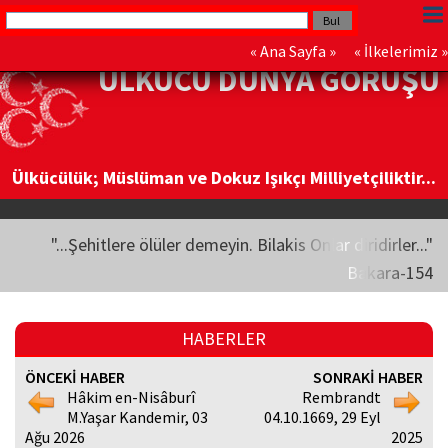
«
Ana Sayfa
» «
İlkelerimiz
»
ÜLKÜCÜ DÜNYA GÖRÜŞÜ
Ülkücülük; Müslüman ve Dokuz Işıkçı Milliyetçiliktir...
"...Şehitlere ölüler demeyin. Bilakis Onlar diridirler..."
Bakara-154
HABERLER
ÖNCEKİ HABER
SONRAKİ HABER
Hâkim en-Nisâburî
Rembrandt
M.Yaşar Kandemir, 03
04.10.1669, 29 Eyl
Ağu 2026
2025