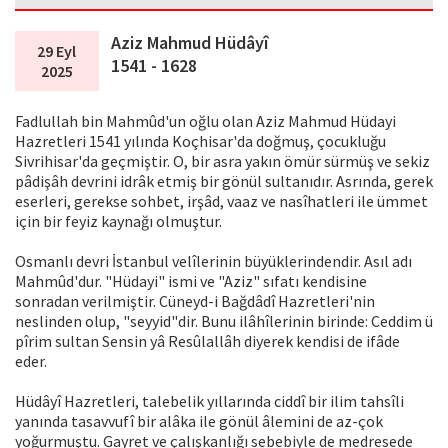
Aziz Mahmud Hüdâyî
29 Eyl
1541 - 1628
2025
Fadlullah bin Mahmûd'un oğlu olan Aziz Mahmud Hüdayi
Hazretleri 1541 yılında Koçhisar'da doğmuş, çocukluğu
Sivrihisar'da geçmiştir. O, bir asra yakın ömür sürmüş ve sekiz
pâdişâh devrini idrâk etmiş bir gönül sultanıdır. Asrında, gerek
eserleri, gerekse sohbet, irşâd, vaaz ve nasîhatleri ile ümmet
için bir feyiz kaynağı olmuştur.
Osmanlı devri İstanbul velîlerinin büyüklerindendir. Asıl adı
Mahmûd'dur. "Hüdayi" ismi ve "Aziz" sıfatı kendisine
sonradan verilmiştir. Cüneyd-i Bağdâdî Hazretleri'nin
neslinden olup, "seyyid"dir. Bunu ilâhîlerinin birinde: Ceddim ü
pîrim sultan Sensin yâ Resûlallâh diyerek kendisi de ifâde
eder.
Hüdâyî Hazretleri, talebelik yıllarında ciddî bir ilim tahsîli
yanında tasavvufî bir alâka ile gönül âlemini de az-çok
yoğurmuştu. Gayret ve çalışkanlığı sebebiyle de medresede