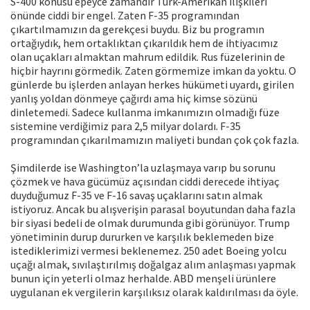
S-400 konusu epeyce zamandır Türk-Amerikan ilişkileri
önünde ciddi bir engel. Zaten F-35 programından
çıkartılmamızın da gerekçesi buydu. Biz bu programın
ortağıydık, hem ortaklıktan çıkarıldık hem de ihtiyacımız
olan uçakları almaktan mahrum edildik. Rus füzelerinin de
hiçbir hayrını görmedik. Zaten görmemize imkan da yoktu. O
günlerde bu işlerden anlayan herkes hükümeti uyardı, girilen
yanlış yoldan dönmeye çağırdı ama hiç kimse sözünü
dinletemedi. Sadece kullanma imkanımızın olmadığı füze
sistemine verdiğimiz para 2,5 milyar dolardı. F-35
programından çıkarılmamızın maliyeti bundan çok çok fazla.
Şimdilerde ise Washington’la uzlaşmaya varıp bu sorunu
çözmek ve hava gücümüz açısından ciddi derecede ihtiyaç
duyduğumuz F-35 ve F-16 savaş uçaklarını satın almak
istiyoruz. Ancak bu alışverişin parasal boyutundan daha fazla
bir siyasi bedeli de olmak durumunda gibi görünüyor. Trump
yönetiminin durup dururken ve karşılık beklemeden bize
istediklerimizi vermesi beklenemez. 250 adet Boeing yolcu
uçağı almak, sıvılaştırılmış doğalgaz alım anlaşması yapmak
bunun için yeterli olmaz herhalde. ABD menşeli ürünlere
uygulanan ek vergilerin karşılıksız olarak kaldırılması da öyle.