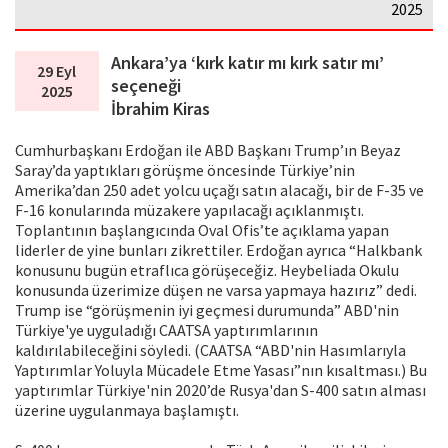
2025
Ankara’ya ‘kırk katır mı kırk satır mı’
29 Eyl
seçeneği
2025
İbrahim Kiras
Cumhurbaşkanı Erdoğan ile ABD Başkanı Trump’ın Beyaz
Saray’da yaptıkları görüşme öncesinde Türkiye’nin
Amerika’dan 250 adet yolcu uçağı satın alacağı, bir de F-35 ve
F-16 konularında müzakere yapılacağı açıklanmıştı.
Toplantının başlangıcında Oval Ofis’te açıklama yapan
liderler de yine bunları zikrettiler. Erdoğan ayrıca “Halkbank
konusunu bugün etraflıca görüşeceğiz. Heybeliada Okulu
konusunda üzerimize düşen ne varsa yapmaya hazırız” dedi.
Trump ise “görüşmenin iyi geçmesi durumunda” ABD'nin
Türkiye'ye uyguladığı CAATSA yaptırımlarının
kaldırılabileceğini söyledi. (CAATSA “ABD'nin Hasımlarıyla
Yaptırımlar Yoluyla Mücadele Etme Yasası”nın kısaltması.) Bu
yaptırımlar Türkiye'nin 2020’de Rusya'dan S-400 satın alması
üzerine uygulanmaya başlamıştı.