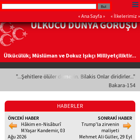
«
Ana Sayfa
» «
İlkelerimiz
»
ÜLKÜCÜ DÜNYA GÖRÜŞÜ
Ülkücülük; Müslüman ve Dokuz Işıkçı Milliyetçiliktir...
"...Şehitlere ölüler demeyin. Bilakis Onlar diridirler..."
Bakara-154
HABERLER
ÖNCEKİ HABER
SONRAKİ HABER
Hâkim en-Nisâburî
Trump’la zirvenin
M.Yaşar Kandemir, 03
maliyeti
Ağu 2026
Mehmet Ali Güller, 29 Eyl