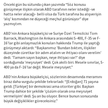
Önceki gün bu sütunda çıkan yazımda “Söz konusu
görüşmeye ilişkin olarak ABD tarafının neler istediği -ve
hatta neler alacağı- belli olsa da Türk tarafına bu alışverişin
‘alış’ kısmından ne düşeceği meçhul görünüyor” diye
yazmıştım.
ABD'nin Ankara büyükelçisi ve Suriye Özel Temsilcisi Tom
Barrack, Washington ile Ankara arasındaki S-400, F-35 ve F-
16'lar gibi anlaşmazlık konuları hakkında Trump ile yaptığı
görüşmeyi aktardı: “Başkanımız 'Bundan bıktım, ilişkiler
düzeyinde cüretkar bir adım atalım ve ihtiyacı olanı verelim'
dedi. 'Tamam sayın başkan, neye ihtiyacı var?' diye
sorduğumda 'meşruiyet' dedi. Çok akıllı biri. Mesele sınırlar, S-
400 ya da F-16'lar değil. Mesele meşruiyet.”
ABD'nin Ankara büyükelçisi, sözlerinin devamında meramını
biraz daha vurgulu şekilde tekrarladı: “[Erdoğan] 71 yaşına
geldi. [Türkiye] bir demokrasi ama otoriter gibi. Başkan
Trump dahice bir şekilde 'çözüm olarak ona meşruiyet
vermeliyim' dedi. Şu an bu oluyor. Bence bunun sonucunda
büyük değişiklikler göreceksiniz.”