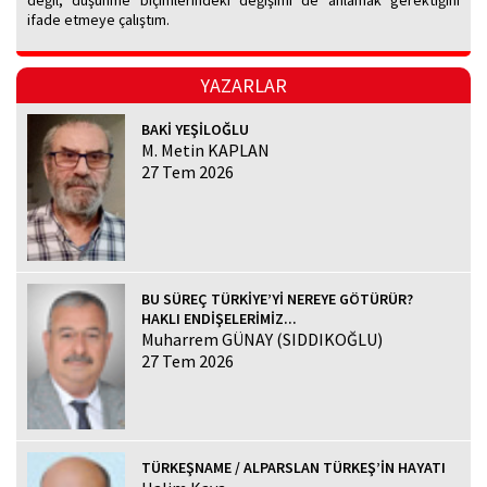
değil, düşünme biçimlerindeki değişimi de anlamak gerektiğini
ifade etmeye çalıştım.
YAZARLAR
BAKİ YEŞİLOĞLU
M. Metin KAPLAN
27 Tem 2026
BU SÜREÇ TÜRKİYE’Yİ NEREYE GÖTÜRÜR?
HAKLI ENDİŞELERİMİZ...
Muharrem GÜNAY (SIDDIKOĞLU)
27 Tem 2026
TÜRKEŞNAME / ALPARSLAN TÜRKEŞ’İN HAYATI