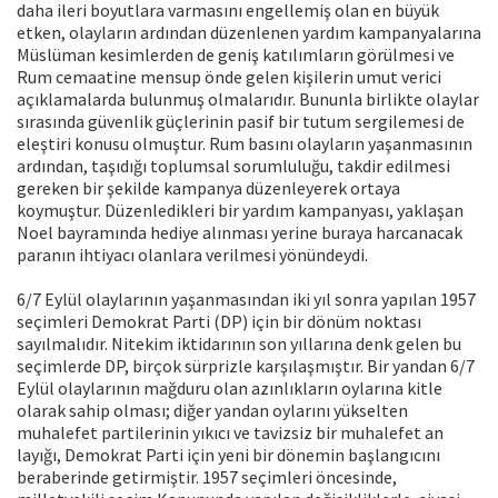
daha ileri boyutlara varmasını engellemiş olan en büyük
etken, olayların ardından düzenlenen yardım kampanyalarına
Müslüman kesimlerden de geniş katılımların görülmesi ve
Rum cemaatine mensup önde gelen kişilerin umut verici
açıklamalarda bulunmuş olmalarıdır. Bununla birlikte olaylar
sırasında güvenlik güçlerinin pasif bir tutum sergilemesi de
eleştiri konusu olmuştur. Rum basını olayların yaşanmasının
ardından, taşıdığı toplumsal sorumluluğu, takdir edilmesi
gereken bir şekilde kampanya düzenleyerek ortaya
koymuştur. Düzenledikleri bir yardım kampanyası, yaklaşan
Noel bayramında hediye alınması yerine buraya harcanacak
paranın ihtiyacı olanlara verilmesi yönündeydi.
6/7 Eylül olaylarının yaşanmasından iki yıl sonra yapılan 1957
seçimleri Demokrat Parti (DP) için bir dönüm noktası
sayılmalıdır. Nitekim iktidarının son yıllarına denk gelen bu
seçimlerde DP, birçok sürprizle karşılaşmıştır. Bir yandan 6/7
Eylül olaylarının mağduru olan azınlıkların oylarına kitle
olarak sahip olması; diğer yandan oylarını yükselten
muhalefet partilerinin yıkıcı ve tavizsiz bir muhalefet an
layığı, Demokrat Parti için yeni bir dönemin başlangıcını
beraberinde getirmiştir. 1957 seçimleri öncesinde,