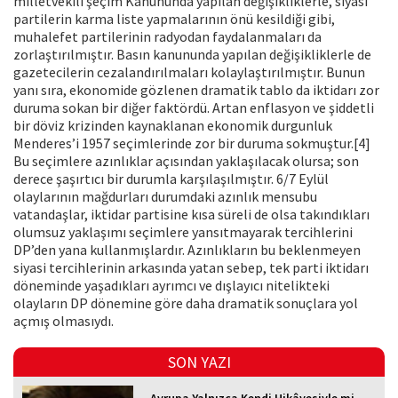
milletvekili şeçim Kanununda yapılan değişikliklerle, siyasi
partilerin karma liste yapmalarının önü kesildiği gibi,
muhalefet partilerinin radyodan faydalanmaları da
zorlaştırılmıştır. Basın kanununda yapılan değişikliklerle de
gazetecilerin cezalandırılmaları kolaylaştırılmıştır. Bunun
yanı sıra, ekonomide gözlenen dramatik tablo da iktidarı zor
duruma sokan bir diğer faktördü. Artan enflasyon ve şiddetli
bir döviz krizinden kaynaklanan ekonomik durgunluk
Menderes’i 1957 seçimlerinde zor bir duruma sokmuştur.[4]
Bu seçimlere azınlıklar açısından yaklaşılacak olursa; son
derece şaşırtıcı bir durumla karşılaşılmıştır. 6/7 Eylül
olaylarının mağdurları durumdaki azınlık mensubu
vatandaşlar, iktidar partisine kısa süreli de olsa takındıkları
olumsuz yaklaşımı seçimlere yansıtmayarak tercihlerini
DP’den yana kullanmışlardır. Azınlıkların bu beklenmeyen
siyasi tercihlerinin arkasında yatan sebep, tek parti iktidarı
döneminde yaşadıkları ayrımcı ve dışlayıcı nitelikteki
olayların DP dönemine göre daha dramatik sonuçlara yol
açmış olmasıydı.
SON YAZI