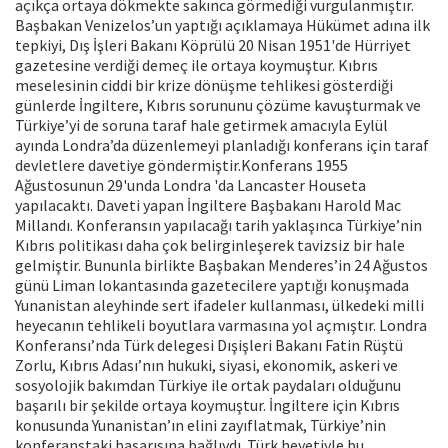
açıkça ortaya dökmekte sakınca görmediği vurgulanmıştır.
Başbakan Venizelos’un yaptığı açıklamaya Hükümet adına ilk
tepkiyi, Dış İşleri Bakanı Köprülü 20 Nisan 1951'de Hürriyet
gazetesine verdiği demeç ile ortaya koymuştur. Kıbrıs
meselesinin ciddi bir krize dönüşme tehlikesi gösterdiği
günlerde İngiltere, Kıbrıs sorununu çözüme kavuşturmak ve
Türkiye’yi de soruna taraf hale getirmek amacıyla Eylül
ayında Londra’da düzenlemeyi planladığı konferans için taraf
devletlere davetiye göndermiştir.Konferans 1955
Ağustosunun 29'unda Londra 'da Lancaster Houseta
yapılacaktı. Daveti yapan İngiltere Başbakanı Harold Mac
Millandı. Konferansın yapılacağı tarih yaklaşınca Türkiye’nin
Kıbrıs politikası daha çok belirginleşerek tavizsiz bir hale
gelmiştir. Bununla birlikte Başbakan Menderes’in 24 Ağustos
günü Liman lokantasında gazetecilere yaptığı konuşmada
Yunanistan aleyhinde sert ifadeler kullanması, ülkedeki milli
heyecanın tehlikeli boyutlara varmasına yol açmıştır. Londra
Konferansı’nda Türk delegesi Dışişleri Bakanı Fatin Rüştü
Zorlu, Kıbrıs Adası’nın hukuki, siyasi, ekonomik, askeri ve
sosyolojik bakımdan Türkiye ile ortak paydaları olduğunu
başarılı bir şekilde ortaya koymuştur. İngiltere için Kıbrıs
konusunda Yunanistan’ın elini zayıflatmak, Türkiye’nin
konferanstaki başarısına bağlıydı. Türk heyetiyle bu