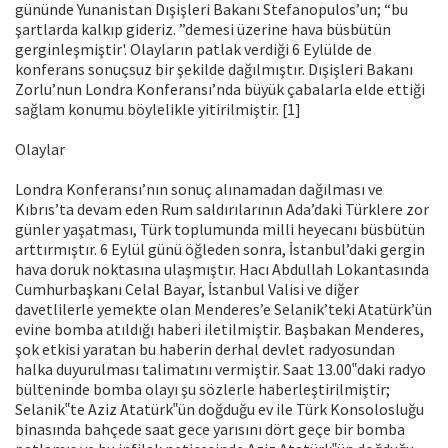
gününde Yunanistan Dışişleri Bakanı Stefanopulos’un; “bu
şartlarda kalkıp gideriz. ”demesi üzerine hava büsbütün
gerginleşmiştir'. Olayların patlak verdiği 6 Eylülde de
konferans sonuçsuz bir şekilde dağılmıştır. Dışişleri Bakanı
Zorlu’nun Londra Konferansı’nda büyük çabalarla elde ettiği
sağlam konumu böylelikle yitirilmiştir. [1]
Olaylar
Londra Konferansı’nın sonuç alınamadan dağılması ve
Kıbrıs’ta devam eden Rum saldırılarının Ada’daki Türklere zor
günler yaşatması, Türk toplumunda milli heyecanı büsbütün
arttırmıştır. 6 Eylül günü öğleden sonra, İstanbul’daki gergin
hava doruk noktasına ulaşmıştır. Hacı Abdullah Lokantasında
Cumhurbaşkanı Celal Bayar, İstanbul Valisi ve diğer
davetlilerle yemekte olan Menderes’e Selanik’teki Atatürk’ün
evine bomba atıldığı haberi iletilmiştir. Başbakan Menderes,
şok etkisi yaratan bu haberin derhal devlet radyosundan
halka duyurulması talimatını vermiştir. Saat 13.00‟daki radyo
bülteninde bomba olayı şu sözlerle haberleştirilmiştir;
Selanik‟te Aziz Atatürk‟ün doğduğu ev ile Türk Konsolosluğu
binasında bahçede saat gece yarısını dört geçe bir bomba