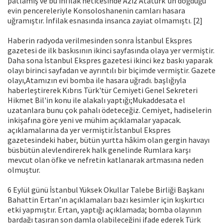
patlamış ve bu infilak neticesinde Aziz Atatürk‟ün doğduğu
evin pencereleriyle Konsoloshanenin camları hasara
uğramıştır. İnfilak esnasında insanca zayiat olmamıştı. [2]
Haberin radyoda verilmesinden sonra İstanbul Ekspres
gazetesi de ilk baskısının ikinci sayfasında olaya yer vermiştir.
Daha sona İstanbul Ekspres gazetesi ikinci kez baskı yaparak
olayı birinci sayfadan ve ayrıntılı bir biçimde vermiştir. Gazete
olayı,Atamızın evi bomba ile hasara uğradı. başlığıyla
haberleştirerek Kıbrıs Türk'tür Cemiyeti Genel Sekreteri
Hikmet Bil'in konu ile alakalı yaptığı;Mukaddesata el
uzatanlara bunu çok pahalı ödeteceğiz. Cemiyet, hadiselerin
inkişafına göre yeni ve mühim açıklamalar yapacak.
açıklamalarına da yer vermiştir.İstanbul Ekspres
gazetesindeki haber, bütün yurtta hâkim olan gergin havayı
büsbütün alevlendirerek halk genelinde Rumlara karşı
mevcut olan öfke ve nefretin katlanarak artmasına neden
olmuştur.
6 Eylül günü İstanbul Yüksek Okullar Talebe Birliği Başkanı
Bahattin Ertan’ın açıklamaları bazı kesimler için kışkırtıcı
etki yapmıştır. Ertan, yaptığı açıklamada; bomba olayının
bardağı taşıran son damla olabileceğini ifade ederek Türk