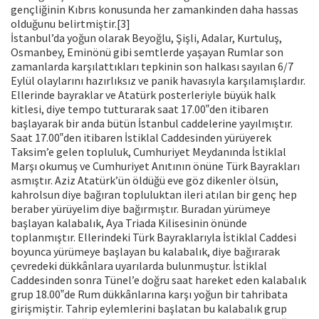
gençliğinin Kıbrıs konusunda her zamankinden daha hassas
olduğunu belirtmiştir.[3]
İstanbul’da yoğun olarak Beyoğlu, Şişli, Adalar, Kurtuluş,
Osmanbey, Eminönü gibi semtlerde yaşayan Rumlar son
zamanlarda karşılattıkları tepkinin son halkası sayılan 6/7
Eylül olaylarını hazırlıksız ve panik havasıyla karşılamışlardır.
Ellerinde bayraklar ve Atatürk posterleriyle büyük halk
kitlesi, diye tempo tutturarak saat 17.00‟den itibaren
başlayarak bir anda bütün İstanbul caddelerine yayılmıştır.
Saat 17.00‟den itibaren İstiklal Caddesinden yürüyerek
Taksim’e gelen topluluk, Cumhuriyet Meydanında İstiklal
Marşı okumuş ve Cumhuriyet Anıtının önüne Türk Bayrakları
asmıştır. Aziz Atatürk’ün öldüğü eve göz dikenler ölsün,
kahrolsun diye bağıran topluluktan ileri atılan bir genç hep
beraber yürüyelim diye bağırmıştır. Buradan yürümeye
başlayan kalabalık, Aya Triada Kilisesinin önünde
toplanmıştır. Ellerindeki Türk Bayraklarıyla İstiklal Caddesi
boyunca yürümeye başlayan bu kalabalık, diye bağırarak
çevredeki dükkânlara uyarılarda bulunmuştur. İstiklal
Caddesinden sonra Tünel’e doğru saat hareket eden kalabalık
grup 18.00‟de Rum dükkânlarına karşı yoğun bir tahribata
girişmiştir. Tahrip eylemlerini başlatan bu kalabalık grup