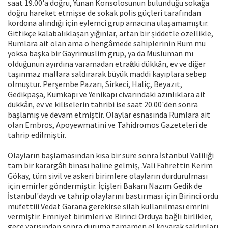
saat 19.00'a doğru, Yunan Konsolosunun bulunduğu sokağa
doğru hareket etmişse de sokak polis güçleri tarafından
kordona alındığı için eylemci grup amacına ulaşamamıştır.
Gittikçe kalabalıklaşan yığınlar, artan bir şiddetle özellikle,
Rumlara ait olan ama o hengâmede sahiplerinin Rum mu
yoksa başka bir Gayrimüslim grup, ya da Müslüman mı
olduğunun ayırdına varamadan etraftaki dükkân, ev ve diğer
taşınmaz mallara saldırarak büyük maddi kayıplara sebep
olmuştur. Perşembe Pazarı, Sirkeci, Haliç, Beyazıt,
Gedikpaşa, Kumkapı ve Yenikapı civarındaki azınlıklara ait
dükkân, ev ve kiliselerin tahribi ise saat 20.00'den sonra
başlamış ve devam etmiştir. Olaylar esnasında Rumlara ait
olan Embros, Apoyewmatini ve Tahidromos Gazeteleri de
tahrip edilmiştir.
Olayların başlamasından kısa bir süre sonra İstanbul Valiliği
tam bir karargâh binası haline gelmiş, .Vali Fahrettin Kerim
Gökay, tüm sivil ve askeri birimlere olayların durdurulması
için emirler göndermiştir. İçişleri Bakanı Nazım Gedik de
İstanbul'daydı ve tahrip olaylarını bastırması için Birinci ordu
müfettiii Vedat Garana gerekirse silah kullanılması emrini
vermiştir. Emniyet birimleri ve Birinci Orduya bağlı birlikler,
gece yarısından sonra duruma tamamen el koyarak saldırıları