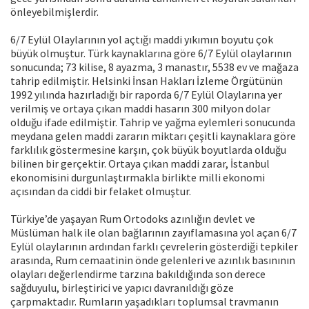
önleyebilmişlerdir.
6/7 Eylül Olaylarının yol açtığı maddi yıkımın boyutu çok
büyük olmuştur. Türk kaynaklarına göre 6/7 Eylül olaylarının
sonucunda; 73 kilise, 8 ayazma, 3 manastır, 5538 ev ve mağaza
tahrip edilmiştir. Helsinki İnsan Hakları İzleme Örgütünün
1992 yılında hazırladığı bir raporda 6/7 Eylül Olaylarına yer
verilmiş ve ortaya çıkan maddi hasarın 300 milyon dolar
olduğu ifade edilmiştir. Tahrip ve yağma eylemleri sonucunda
meydana gelen maddi zararın miktarı çeşitli kaynaklara göre
farklılık göstermesine karşın, çok büyük boyutlarda olduğu
bilinen bir gerçektir. Ortaya çıkan maddi zarar, İstanbul
ekonomisini durgunlaştırmakla birlikte milli ekonomi
açısından da ciddi bir felaket olmuştur.
Türkiye’de yaşayan Rum Ortodoks azınlığın devlet ve
Müslüman halk ile olan bağlarının zayıflamasına yol açan 6/7
Eylül olaylarının ardından farklı çevrelerin gösterdiği tepkiler
arasında, Rum cemaatinin önde gelenleri ve azınlık basınının
olayları değerlendirme tarzına bakıldığında son derece
sağduyulu, birleştirici ve yapıcı davranıldığı göze
çarpmaktadır. Rumların yaşadıkları toplumsal travmanın