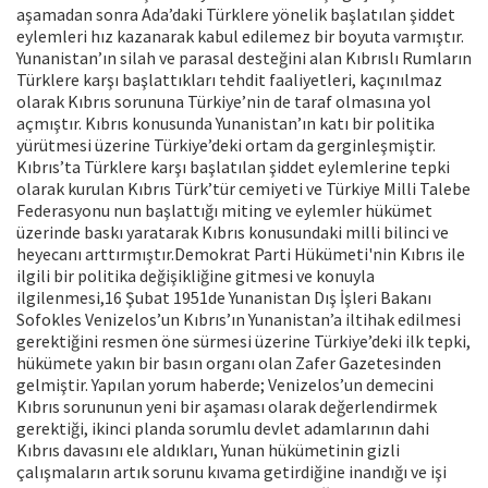
aşamadan sonra Ada’daki Türklere yönelik başlatılan şiddet
eylemleri hız kazanarak kabul edilemez bir boyuta varmıştır.
Yunanistan’ın silah ve parasal desteğini alan Kıbrıslı Rumların
Türklere karşı başlattıkları tehdit faaliyetleri, kaçınılmaz
olarak Kıbrıs sorununa Türkiye’nin de taraf olmasına yol
açmıştır. Kıbrıs konusunda Yunanistan’ın katı bir politika
yürütmesi üzerine Türkiye’deki ortam da gerginleşmiştir.
Kıbrıs’ta Türklere karşı başlatılan şiddet eylemlerine tepki
olarak kurulan Kıbrıs Türk’tür cemiyeti ve Türkiye Milli Talebe
Federasyonu nun başlattığı miting ve eylemler hükümet
üzerinde baskı yaratarak Kıbrıs konusundaki milli bilinci ve
heyecanı arttırmıştır.Demokrat Parti Hükümeti'nin Kıbrıs ile
ilgili bir politika değişikliğine gitmesi ve konuyla
ilgilenmesi,16 Şubat 1951de Yunanistan Dış İşleri Bakanı
Sofokles Venizelos’un Kıbrıs’ın Yunanistan’a iltihak edilmesi
gerektiğini resmen öne sürmesi üzerine Türkiye’deki ilk tepki,
hükümete yakın bir basın organı olan Zafer Gazetesinden
gelmiştir. Yapılan yorum haberde; Venizelos’un demecini
Kıbrıs sorununun yeni bir aşaması olarak değerlendirmek
gerektiği, ikinci planda sorumlu devlet adamlarının dahi
Kıbrıs davasını ele aldıkları, Yunan hükümetinin gizli
çalışmaların artık sorunu kıvama getirdiğine inandığı ve işi