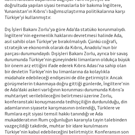
doğrultuda yapılan siyasi temaslarla bir bakıma İngiltere,
Yunanistan’ın Kıbrıs’ı bağımsızlaştırma politikalarına karşı
Türkiye’yi kullanmıştır.
Dış İşleri Bakanı Zorlu’ya göre Ada’da statüko korunmalıydı.
İngiltere’nin egemenlik haklarını devretmesi halinde Ada,
asıl sahibi olan Türkiye’ye bırakılmalıydı. Çünkü coğrafi,
stratejik ve ekonomik olarak da Kıbrıs, Anadolu’nun bir
parçası durumundaydı. Dışişleri Bakanı Zorlu, ayrıca bir savaş
durumunda Türkiye’nin güneyindeki limanların oldukça büyük
bir önem arz ettiğini ifade ederek Kıbrıs Adası’na sahip olan
bir devletin Türkiye’nin bu limanlarına da kolaylıkla
müdahale edebileceği endişesini de dile getirmiştir. Ancak
görüşmelerin tıkanmaya doğru gittiği günlerde, İngiltere’nin
de Ada’daki askeri varlığının korunması durumunda Kıbrıs’a
muhtariyet verilebileceğini belirtmesi üzerine Zorlu,
konferanstaki konuşmasında tedhişçiliğin durdurulduğu, din
adamlarının siyasete karışmasının önlendiği, Türklere ve
Rumlara eşit siyasi temsil hakkı tanındığı ve Ada
mukadderatının Rum çoğunluğun kararıyla tayin talebinden
vazgeçildiği takdirde, muhtar bir idare kurulmasını
Türkiye’nin kabul edebileceğini belirtmiştir. Konferansın son