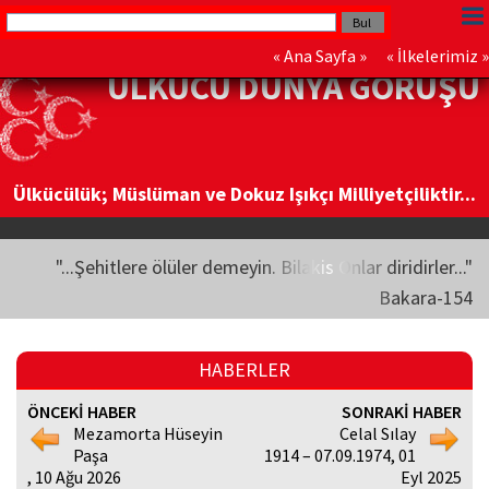
«
Ana Sayfa
» «
İlkelerimiz
»
ÜLKÜCÜ DÜNYA GÖRÜŞÜ
Ülkücülük; Müslüman ve Dokuz Işıkçı Milliyetçiliktir...
"...Şehitlere ölüler demeyin. Bilakis Onlar diridirler..."
Bakara-154
HABERLER
ÖNCEKİ HABER
SONRAKİ HABER
Mezamorta Hüseyin
Celal Sılay
Paşa
1914 – 07.09.1974, 01
, 10 Ağu 2026
Eyl 2025