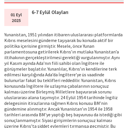
6-7 Eylül Olayları
01 Eyl
2025
Yunanistan, 1951 yılından itibaren uluslararası platformlarda
Kıbrıs meselesini gündeme taşıyarak bu konuda aktif bir
politika içerisine girmiştir. Mesele, önce Yunan
parlamentosuna getirilerek Kıbrıs’ın mutlaka Yunanistan’a
iltihakının gerçekleştirilmesi gerektiği vurgulanmıştır. Aynı
yıl Kasım ayında Ada’nın fiili sahibi olan İngiltere ile
görüşmeler başlatılır. Yunanlılar, Kıbrıs’ın kendilerine terk
edilmesi karşılığında Ada’da İngiltere’ye üs vaadinde
bulunurlar fakat bu teklifleri reddedilir. Yunanistan, Kıbrıs
konusunda İngiltere ile uzlaşma çabalarının sonuçsuz
kalması üzerine Birleşmiş Milletlere başvurarak sorunu
uluslararası alana taşımıştır. 24 Eylül 1954 tarihinde İngiliz
delegesinin itirazlarına rağmen Kıbrıs konusu BM’nin
gündemine alınmıştır. Ancak Yunanistan’ın 1954 ile 1958
tarihleri arasında BM'ye yaptığı beş başvurusu da istediği gibi
sonuçlanmamıştır. Siyasi girişimlerin sonuçsuz kalması
üzerine Kıbrıs’ta şiddet eylemleri tırmanışa geçmiştir. Bu