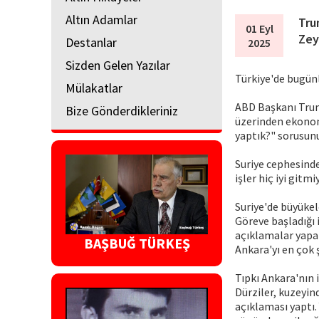
Altın Adamlar
Tru
01 Eyl
Zey
Destanlar
2025
Sizden Gelen Yazılar
Türkiye'de bugün
Mülakatlar
ABD Başkanı Trum
Bize Gönderdikleriniz
üzerinden ekonom
yaptık?" sorusunu
Suriye cephesind
işler hiç iyi gitmi
Suriye'de büyükel
Göreve başladığı 
açıklamalar yapa
BAŞBUĞ TÜRKEŞ
Ankara'yı en çok 
Tıpkı Ankara'nın 
Dürziler, kuzeyin
açıklaması yaptı