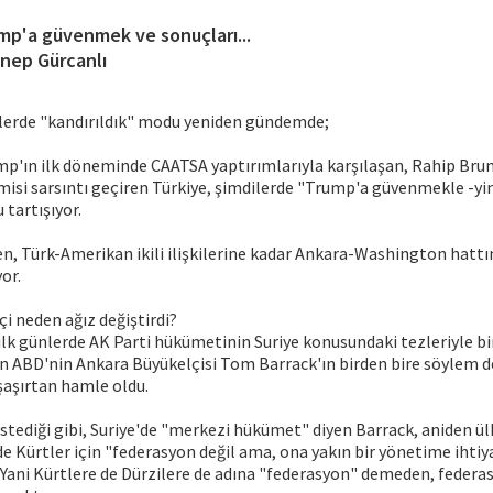
mp'a güvenmek ve sonuçları...
nep Gürcanlı
lerde "kandırıldık" modu yeniden gündemde;
p'ın ilk döneminde CAATSA yaptırımlarıyla karşılaşan, Rahip Bru
isi sarsıntı geçiren Türkiye, şimdilerde "Trump'a güvenmekle -yi
 tartışıyor.
en, Türk-Amerikan ikili ilişkilerine kadar Ankara-Washington hatt
yor.
çi neden ağız değiştirdi?
ilk günlerde AK Parti hükümetinin Suriye konusundaki tezleriyle bi
n ABD'nin Ankara Büyükelçisi Tom Barrack'ın birden bire söylem d
şaşırtan hamle oldu.
istediği gibi, Suriye'de "merkezi hükümet" diyen Barrack, aniden ü
de Kürtler için "federasyon değil ama, ona yakın bir yönetime ihtiy
. Yani Kürtlere de Dürzilere de adına "federasyon" demeden, feder