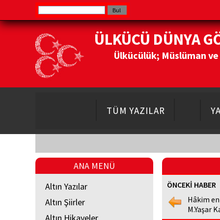
ÜLKÜCÜ DÜNYA G
Ülkücülük; Müslüman ve Do
TÜM YAZILAR
Y
ANA MENÜ
ÖNCEKİ HABER
Altın Yazılar
Hâkim en
Altın Şiirler
M.Yaşar K
Altın Hikayeler