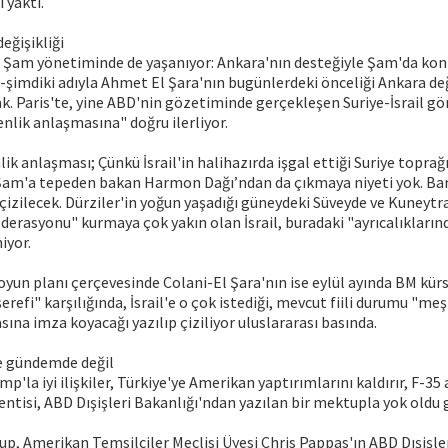
ı yaktı.
değişikliği
 Şam yönetiminde de yaşanıyor: Ankara'nın desteğiyle Şam'da kont
 -şimdiki adıyla Ahmet El Şara'nın bugünlerdeki önceliği Ankara değil
mak. Paris'te, yine ABD'nin gözetiminde gerçekleşen Suriye-İsrail gö
enlik anlaşmasına" doğru ilerliyor.
lik anlaşması; Çünkü İsrail'in halihazırda işgal ettiği Suriye topra
Şam'a tepeden bakan Harmon Dağı’ndan da çıkmaya niyeti yok. Ba
a çizilecek. Dürziler'in yoğun yaşadığı güneydeki Süveyde ve Kuneyt
erasyonu" kurmaya çok yakın olan İsrail, buradaki "ayrıcalıkların
iyor.
yun planı çerçevesinde Colani-El Şara'nın ise eylül ayında BM kür
refi" karşılığında, İsrail'e o çok istediği, mevcut fiili durumu "me
ına imza koyacağı yazılıp çiziliyor uluslararası basında.
de gündemde değil
p'la iyi ilişkiler, Türkiye'ye Amerikan yaptırımlarını kaldırır, F-35 
ntisi, ABD Dışişleri Bakanlığı'ndan yazılan bir mektupla yok oldu g
, Amerikan Temsilciler Meclisi Üyesi Chris Pappas'ın ABD Dışişle