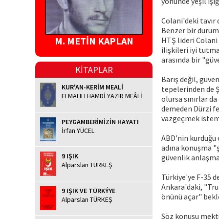
yönünde yeşil ışığ
Colani'deki tavır 
Benzer bir durum
M. METİN KAPLAN
HTŞ lideri Colani
ilişkileri iyi tut
arasında bir "güv
KİTAPLAR
Barış değil, güven
KUR'AN-KERİM MEALİ
tepelerinden de 
ELMALILI HAMDİ YAZIR MEÂLİ
olursa sınırlar d
demeden Dürzi fed
vazgeçmek istem
PEYGAMBERİMİZİN HAYATI
İrfan YÜCEL
ABD'nin kurduğu o
adına konuşma "şe
9 IŞIK
güvenlik anlaşmas
Alparslan TÜRKEŞ
Türkiye'ye F-35 
Ankara'daki, "Trum
9 IŞIK VE TÜRKÝYE
önünü açar" bekle
Alparslan TÜRKEŞ
Söz konusu mektup