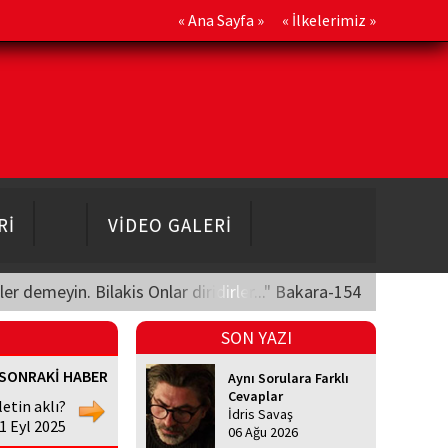
«
Ana Sayfa
» «
İlkelerimiz
»
Rİ
VİDEO GALERİ
üler demeyin. Bilakis Onlar diridirler..." Bakara-154
SON YAZI
SONRAKİ HABER
Aynı Sorulara Farklı
Cevaplar
etin aklı?
İdris Savaş
1 Eyl 2025
06 Ağu 2026