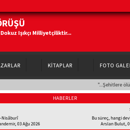
ÖRÜŞÜ
kuz Işıkçı Milliyetçiliktir...
AZARLAR
KİTAPLAR
FOTO GALE
"...Şehitlere öl
HABERLER
-Nisâburî
Bu süreç, hangi devl
andemir, 03 Ağu 2026
Arslan Bulut, 0