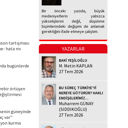
Bir önceki yazıda, büyük
medeniyetlerin yalnızca
yükselişlerini değil, düşünme
biçimlerindeki değişimi de anlamak
gerektiğini ifade etmeye çalıştım.
nson tartışması
YAZARLAR
ne- hata mı
BAKİ YEŞİLOĞLU
ında bugünlerde
M. Metin KAPLAN
27 Tem 2026
BU SÜREÇ TÜRKİYE’Yİ
rebir örtüşen
NEREYE GÖTÜRÜR? HAKLI
eğiştirmesi
ENDİŞELERİMİZ...
Muharrem GÜNAY
(SIDDIKOĞLU)
lkenin güneyinde
27 Tem 2026
aç var"
asyon kurma