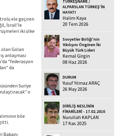
TÜRKEŞNAME /
ALPARSLAN TÜRKEŞ’İN
HAYATI
Halim Kaya
rolü ele geçiren
20 Tem 2026
, İsrail'le
rüşmeleri iki ülke
Sovyetler Birliği'nin
Yıkılışını Öngören İki
ğı olan Golan
Büyük Türk Lideri
rış anlaşması
Kemal Girgin
ra'da "federasyon
08 Haz 2026
dan" da
DURUM
Yusuf Yılmaz ARAÇ
süsünden Suriye
26 May 2026
şrulaştıracak" o
DİRİLİŞ NESLİNİN
FİRARÎLERİ - 17.02.2010
alımının bile
Nurullah KAPLAN
itti.
17 Kas 2025
ri Bakanı