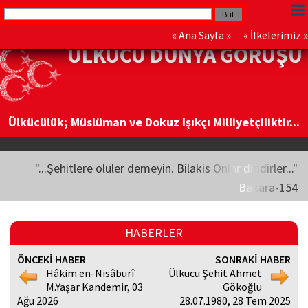
«
Ana Sayfa
» «
İlkelerimiz
»
ÜLKÜCÜ DÜNYA GÖRÜŞÜ
Ülkücülük; Müslüman ve Dokuz Işıkçı Milliyetçiliktir...
"...Şehitlere ölüler demeyin. Bilakis Onlar diridirler..."
Bakara-154
HABERLER
ÖNCEKİ HABER
SONRAKİ HABER
Hâkim en-Nisâburî
Ülkücü Şehit Ahmet
M.Yaşar Kandemir, 03
Gökoğlu
Ağu 2026
28.07.1980, 28 Tem 2025