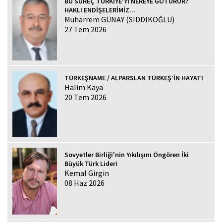
BU SÜREÇ TÜRKİYE’Yİ NEREYE GÖTÜRÜR?
HAKLI ENDİŞELERİMİZ...
Muharrem GÜNAY (SIDDIKOĞLU)
27 Tem 2026
TÜRKEŞNAME / ALPARSLAN TÜRKEŞ’İN HAYATI
Halim Kaya
20 Tem 2026
Sovyetler Birliği'nin Yıkılışını Öngören İki
Büyük Türk Lideri
Kemal Girgin
08 Haz 2026