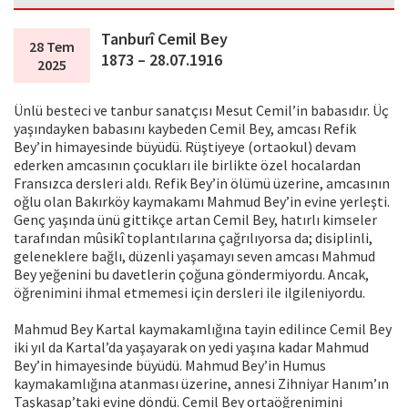
Tanburî Cemil Bey
28 Tem
1873 – 28.07.1916
2025
Ünlü besteci ve tanbur sanatçısı Mesut Cemil’in babasıdır. Üç
yaşındayken babasını kaybeden Cemil Bey, amcası Refik
Bey’in himayesinde büyüdü. Rüştiyeye (ortaokul) devam
ederken amcasının çocukları ile birlikte özel hocalardan
Fransızca dersleri aldı. Refik Bey’in ölümü üzerine, amcasının
oğlu olan Bakırköy kaymakamı Mahmud Bey’in evine yerleşti.
Genç yaşında ünü gittikçe artan Cemil Bey, hatırlı kimseler
tarafından mûsikî toplantılarına çağrılıyorsa da; disiplinli,
geleneklere bağlı, düzenli yaşamayı seven amcası Mahmud
Bey yeğenini bu davetlerin çoğuna göndermiyordu. Ancak,
öğrenimini ihmal etmemesi için dersleri ile ilgileniyordu.
Mahmud Bey Kartal kaymakamlığına tayin edilince Cemil Bey
iki yıl da Kartal’da yaşayarak on yedi yaşına kadar Mahmud
Bey’in himayesinde büyüdü. Mahmud Bey’in Humus
kaymakamlığına atanması üzerine, annesi Zihniyar Hanım’ın
Taşkasap’taki evine döndü. Cemil Bey ortaöğrenimini