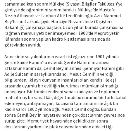
tamamladıktan sonra Mülkiye (Siyasal Bilgiler Fakültesi)’ye
girdiyse de öğrenimini yanım bıraktı. Mülkiye’de Mustafa
Nezih Albayrak ve Tanburî Ali Efendi’nin oğlu Aziz Mahmud
Bey’le sınıf arkadaşıydı. Hariciye Nezaretinde (Dışişleri
Bakanlığı) çalışmaya başladı. Uzun yıllar burada çalışmasına
rağmen memuriyeti benimseyemedi. 1908’de Meşrutiyetin
ilânından sonra yapılan kadro kısıtlaması sırasında da
görevinden ayrıldı.
Annesinin ve yakınlarının ısrarlı isteği üzerine 1901 yılında
Şerife Saide Hanım’la evlendi. Şerife Hanım’ın annesi
Eflaknur Hanım da, Cemil Bey’in annesi Şehniyar Hanım gibi
Adile Sultan’ın saraylılarındandı. Mesut Cemil’in verdiği
bilgilerden, iki ayrı dünyanın insanları olan kendisi ile eşi
arasında uyumlu bir evliliğin kurulması mümkün olmadığı
anlaşılıyor. Bir tarafta kendisini sanata adayan ve toplumun
malı olmuş bir sanatkâr, diğer tarafta bu durumu bir türlü kabul
edemeyen, anlayamayan, kocasına tam anlamı ile âşık bir
kadın vardı. 1902 yılında oğlu Mesut Cemil doğdu. Bundan
sonra Cemil Bey’in hayatı evinden çok dostlarının çevresinde
sürüp gitti. Memuriyet hayatından çekildikten sonra
dostlarının yardımı ile plak çalışmalarından elde ettiği