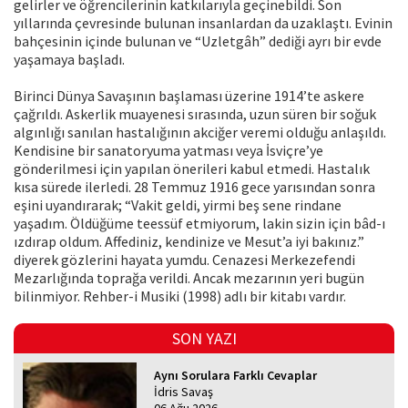
gelirler ve öğrencilerinin katkılarıyla geçinebildi. Son
yıllarında çevresinde bulunan insanlardan da uzaklaştı. Evinin
bahçesinin içinde bulunan ve “Uzletgâh” dediği ayrı bir evde
yaşamaya başladı.
Birinci Dünya Savaşının başlaması üzerine 1914’te askere
çağrıldı. Askerlik muayenesi sırasında, uzun süren bir soğuk
algınlığı sanılan hastalığının akciğer veremi olduğu anlaşıldı.
Kendisine bir sanatoryuma yatması veya İsviçre’ye
gönderilmesi için yapılan önerileri kabul etmedi. Hastalık
kısa sürede ilerledi. 28 Temmuz 1916 gece yarısından sonra
eşini uyandırarak; “Vakit geldi, yirmi beş sene rindane
yaşadım. Öldüğüme teessüf etmiyorum, lakin sizin için bâd-ı
ızdırap oldum. Affediniz, kendinize ve Mesut’a iyi bakınız.”
diyerek gözlerini hayata yumdu. Cenazesi Merkezefendi
Mezarlığında toprağa verildi. Ancak mezarının yeri bugün
bilinmiyor. Rehber-i Musiki (1998) adlı bir kitabı vardır.
SON YAZI
Aynı Sorulara Farklı Cevaplar
İdris Savaş