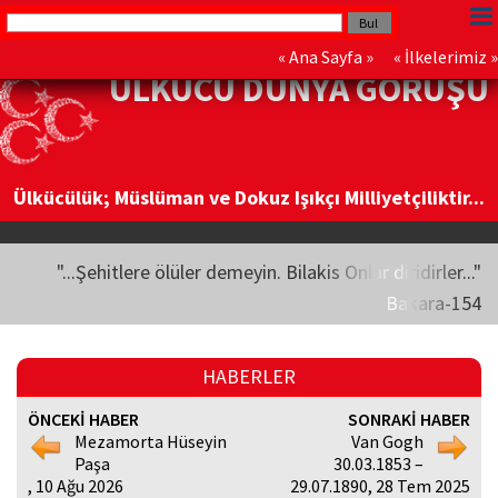
«
Ana Sayfa
» «
İlkelerimiz
»
ÜLKÜCÜ DÜNYA GÖRÜŞÜ
Ülkücülük; Müslüman ve Dokuz Işıkçı Milliyetçiliktir...
"...Şehitlere ölüler demeyin. Bilakis Onlar diridirler..."
Bakara-154
HABERLER
ÖNCEKİ HABER
SONRAKİ HABER
Mezamorta Hüseyin
Van Gogh
Paşa
30.03.1853 –
, 10 Ağu 2026
29.07.1890, 28 Tem 2025