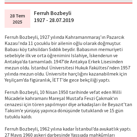
Ferruh Bozbeyli
28 Tem
1927 - 28.07.2019
2025
Ferruh Bozbeyli, 1927 yılında Kahramanmaraş’ın Pazarcık
Kazası’nda 11 çocuklu bir ailenin oğlu olarak doğmuştur.
Babası köy tahsildarı Sıddık beydir. Babasının memuriyeti
sebebiyle ilk ve orta öğrenimini Islahiye, İskenderun ve
Antakya’da tamamladı. 1947’de Antakya Erkek Lisesinden
mezun oldu. İstanbul Üniversitesi Hukuk Fakültesi’nden 1957
yılında mezun oldu. Üniversite harçlığını kazanabilmek için
Yeşilçam’da figüranlık, İETT’de gece bekçiliği yaptı.
Ferruh Bozbeyli, 10 Nisan 1950 tarihinde vefat eden Milli
Mücadele kahramanı Mareşal Mustafa Fevzi Çakmak‘ın
cenazesi için tören yapılmıyor diye arkadaşları ile Beyazıt’tan
Taksim’e yürüyüş yapınca dönüşünde tutuklandı ve 15 gün
tutuklu kaldı.
Ferruh Bozbeyli, 1962 yılına kadar İstanbul’da avukatlık yaptı.
27 Mayıs 1960 askeri darbesinde Yassıada mahkûmları