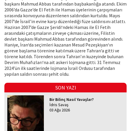
başkanı Mahmud Abbas tarafından başbakanlığa atandı. Ekim
2006’da Gazze’de El Fetih ile Hamas üyelerinin çarpışmaları
sırasında konvoyuna düzenlenen saldırıdan kurtuldu. Mayıs
2007’de İsrail’in evine karşı düzenlediği füze saldırısını atlattı.
Haziran 2007’de Gazze Şeridi‘ndeki Hamas ile El Fetih
arasındaki çatışmaların zirveye çıkması üzerine, Filistin
devlet başkanı Mahmud Abbas tarafından görevinden alındı.
Haniye, İran‘da seçimleri kazanan Mesud Pezeşkiyan‘ın
göreve başlama törenine katılmak üzere Tahran‘a gitti ve
törene katıldı. Törenden sonra Tahran’ın kuzeyinde bulunan
Devrim Muhafızları‘na ait askeri lojmana gitti. 31 Temmuz
2024’ün ilk saatlerinde lojmana İsrail Ordusu tarafından
yapılan saldırı sonrası şehit oldu.
SON YAZI
Bir Bilinç Nasıl Yavaşlar?
İdris Savaş
03 Ağu 2026