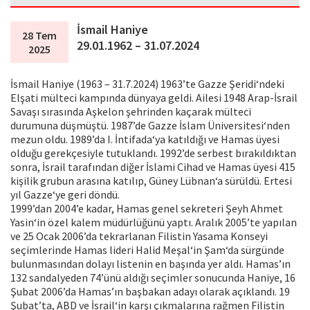
İsmail Haniye
28 Tem
29.01.1962 – 31.07.2024
2025
İsmail Haniye (1963 – 31.7.2024) 1963’te Gazze Şeridi‘ndeki
Elşati mülteci kampında dünyaya geldi. Ailesi 1948 Arap-İsrail
Savaşı sırasında Aşkelon şehrinden kaçarak mülteci
durumuna düşmüştü. 1987’de Gazze İslam Üniversitesi‘nden
mezun oldu. 1989’da I. İntifada‘ya katıldığı ve Hamas üyesi
olduğu gerekçesiyle tutuklandı. 1992’de serbest bırakıldıktan
sonra, İsrail tarafından diğer İslami Cihad ve Hamas üyesi 415
kişilik grubun arasına katılıp, Güney Lübnan‘a sürüldü. Ertesi
yıl Gazze‘ye geri döndü.
1999’dan 2004’e kadar, Hamas genel sekreteri Şeyh Ahmet
Yasin‘in özel kalem müdürlüğünü yaptı. Aralık 2005’te yapılan
ve 25 Ocak 2006’da tekrarlanan Filistin Yasama Konseyi
seçimlerinde Hamas lideri Halid Meşal‘in Şam‘da sürgünde
bulunmasından dolayı listenin en başında yer aldı. Hamas’ın
132 sandalyeden 74’ünü aldığı seçimler sonucunda Haniye, 16
Şubat 2006’da Hamas’ın başbakan adayı olarak açıklandı. 19
Şubat’ta, ABD ve İsrail‘in karşı çıkmalarına rağmen Filistin