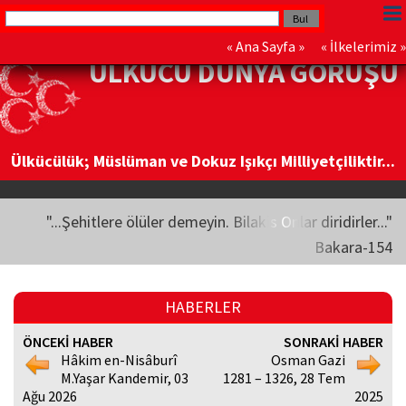
«
Ana Sayfa
» «
İlkelerimiz
»
ÜLKÜCÜ DÜNYA GÖRÜŞÜ
Ülkücülük; Müslüman ve Dokuz Işıkçı Milliyetçiliktir...
"...Şehitlere ölüler demeyin. Bilakis Onlar diridirler..."
Bakara-154
HABERLER
ÖNCEKİ HABER
SONRAKİ HABER
Hâkim en-Nisâburî
Osman Gazi
M.Yaşar Kandemir, 03
1281 – 1326, 28 Tem
Ağu 2026
2025