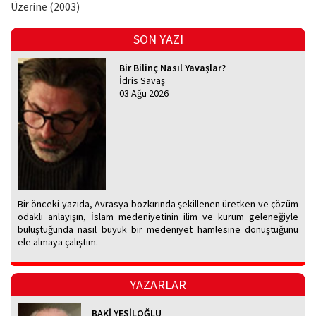
Üzeɾine (2003)
SON YAZI
Bir Bilinç Nasıl Yavaşlar?
İdris Savaş
03 Ağu 2026
Bir önceki yazıda, Avrasya bozkırında şekillenen üretken ve çözüm
odaklı anlayışın, İslam medeniyetinin ilim ve kurum geleneğiyle
buluştuğunda nasıl büyük bir medeniyet hamlesine dönüştüğünü
ele almaya çalıştım.
YAZARLAR
BAKİ YEŞİLOĞLU