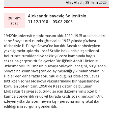
Alev Alatlı, 28 Tem 2025
Aleksandr İsayeviç Soljenitsin
28 Tem
11.12.1918 – 03.08.2008
2025
1942'de üniversite diplomasını aldı. 1939-1945 arasında dört
sene Sovyet ordusunda görev aldı. 1942 yılında yüzbaşı
rütbesiyle II. Dünya Savaşı'na katıldı. Ancak cephedeyken
yazdığı mektuplarda Josef Stalin hakkında eleştirilerini
belirtince tutuklandı ve sekiz yıl ceza kampında haρis
cezasına çarptırıldı. Sovyetler Birliği'nin Adolf Hitler'le
uzlaşma yolu bulmasının savaşı önleyebileceğini, bu yüzden
Sovyet halkının savaştan dolayı yaşadığı yıkımdan Stalin'in
Hitler'den daha fazla sorumlu olduğunu iddia etti. Savaş
bittikten sonra Moskova yakınlarındaki bir haρishaneye
konulan Soljenitsin, 1950'de Кazakistan'da bulunan
Ekibastus'ta siyasal tutuklular iςin düzenlenmiş özel bir
kampa gönderildi ve üç yıl burada kaldı. sozkimin.com Onu
izleyen yıllarda istenmeyen kişi (persona non grata) ilan
edildiği iςin sürgüne gönderildi.