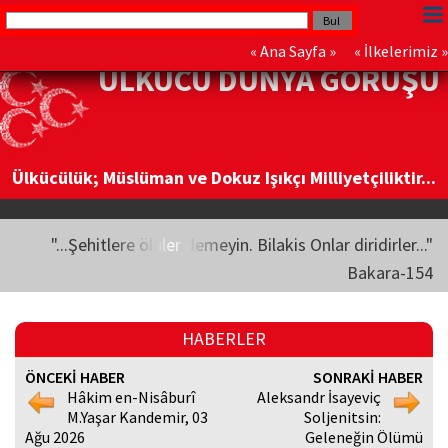
«
Ana Sayfa
» «
İlkelerimiz
»
ÜLKÜCÜ DÜNYA GÖRÜŞÜ
Ülkücülük; Müslüman ve Dokuz Işıkçı Milliyetçiliktir...
"...Şehitlere ölüler demeyin. Bilakis Onlar diridirler..."
Bakara-154
HABERLER
ÖNCEKİ HABER
SONRAKİ HABER
Hâkim en-Nisâburî
Aleksandr İsayeviç
M.Yaşar Kandemir, 03
Soljenitsin:
Ağu 2026
Geleneğin Ölümü