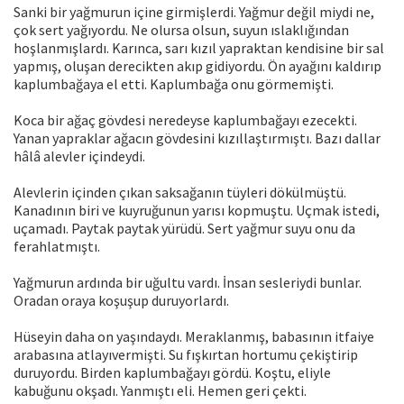
Sanki bir yağmurun içine girmişlerdi. Yağmur değil miydi ne,
çok sert yağıyordu. Ne olursa olsun, suyun ıslaklığından
hoşlanmışlardı. Karınca, sarı kızıl yapraktan kendisine bir sal
yapmış, oluşan derecikten akıp gidiyordu. Ön ayağını kaldırıp
kaplumbağaya el etti. Kaplumbağa onu görmemişti.
Koca bir ağaç gövdesi neredeyse kaplumbağayı ezecekti.
Yanan yapraklar ağacın gövdesini kızıllaştırmıştı. Bazı dallar
hâlâ alevler içindeydi.
Alevlerin içinden çıkan saksağanın tüyleri dökülmüştü.
Kanadının biri ve kuyruğunun yarısı kopmuştu. Uçmak istedi,
uçamadı. Paytak paytak yürüdü. Sert yağmur suyu onu da
ferahlatmıştı.
Yağmurun ardında bir uğultu vardı. İnsan sesleriydi bunlar.
Oradan oraya koşuşup duruyorlardı.
Hüseyin daha on yaşındaydı. Meraklanmış, babasının itfaiye
arabasına atlayıvermişti. Su fışkırtan hortumu çekiştirip
duruyordu. Birden kaplumbağayı gördü. Koştu, eliyle
kabuğunu okşadı. Yanmıştı eli. Hemen geri çekti.