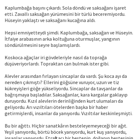
Kaplumbağa başını çıkardı. Sola döndü ve saksağanı işaret
etti. Zavallı saksağan yürümesini bir türlü beceremiyordu.
Hüseyin yaklaştı ve saksağanı kucağına aldı.
Hepsi emniyetteydi şimdi. Kaplumbağa, saksağan ve Hüseyin.
İtfaiye arabasının arka koltuğuna oturmuşlar, yangının
söndürülmesini seyre başlamışlardı.
Koskoca ağaçlar iri gövdeleriyle nasıl da toprağa
düşüveriyorlardı. Topraktan can bulmak ister gibi.
Alevler arasından fırlayan sincaplar da vardı. Şu koca ayı da
nereden çıkmıştı? Ellerini göğsüne vuruyor, uzun ve tiz
kükreyişleri göğe yükseliyordu. Sincaplar da tavşanlar da
bağrışmaya başladılar. Saksağanlar, kara kargalar gaklayıp
duruyordu. Kızıl alevlerin derinliğinden kurt ulumaları da
geliyordu. Arı vızıltıları ötelerden başka bir haber
getirmişlerdi, insanlar da yanıyordu. Vızıltılar keskinleşmişti.
Bu bir ağıttı. Hiçbir sanatkârın besteleyemeyeceği bir ağıt.
Yeşil yanıyordu, börtü böcek yanıyordu, kurt kuş yanıyordu,
insanlar yanıyordu. Etrafta acı bir bestenin, doğanın bestesinin