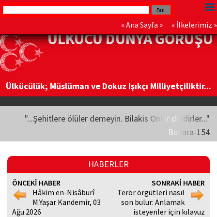
«
Ana Sayfa
» «
İlkelerimiz
»
ÜLKÜCÜ DÜNYA GÖRÜŞÜ
Ülkücülük; Müslüman ve Dokuz Işıkçı Milliyetçiliktir...
"...Şehitlere ölüler demeyin. Bilakis Onlar diridirler..."
Bakara-154
HABERLER
ÖNCEKİ HABER
SONRAKİ HABER
Hâkim en-Nisâburî
Terör örgütleri nasıl
M.Yaşar Kandemir, 03
son bulur: Anlamak
Ağu 2026
isteyenler için kılavuz