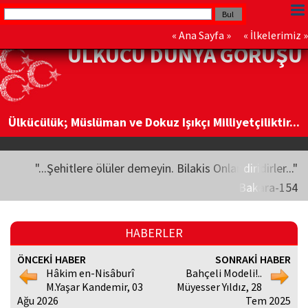
«
Ana Sayfa
» «
İlkelerimiz
»
ÜLKÜCÜ DÜNYA GÖRÜŞÜ
Ülkücülük; Müslüman ve Dokuz Işıkçı Milliyetçiliktir...
"...Şehitlere ölüler demeyin. Bilakis Onlar diridirler..."
Bakara-154
HABERLER
ÖNCEKİ HABER
SONRAKİ HABER
Hâkim en-Nisâburî
Bahçeli Modeli!..
M.Yaşar Kandemir, 03
Müyesser Yıldız, 28
Ağu 2026
Tem 2025