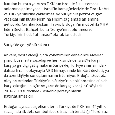
kurulan bu rota yalnızca PKK’nın İsrail’le fiziki teması
anlamına gelmeyecek, İsrail’in kara güçleriyle de Fırat Nehri
ve Türkiye sınırına yaklaşması ve Suriye’nin petrol ve gaz
yataklarının büyük kısmına erişim sağlaması anlamına
geliyordu. Cumhurbaşkanı Tayyip Erdoğan’ın müttefiki MHP
lideri Devlet Bahçeli bunu “Suriye’nin bölünmesi ve
Türkiye’nin hedef alınması” olarak lanetledi.
Suriye’de çok yönlü sıkıntı
Ankara, desteklediği Şara yönetiminin daha önce Aleviler,
şimdi Dürzilerle yaşadığı ve her ikisinde de İsrail’le karşı
karşıya geldiği çatışmaların Suriye’de, Türkiye sınırlarında -
dahası İsrail, dolayısıyla ABD himayesinde bir Kürt devleti, ya
da özerkliğiyle sonuçlanmasını istemiyor. Erdoğan Suveyda
olayları ardından Türkiye’nin Suriye’nin bölünmesine dün de
karşı çıktığını, bugün ve yarın da karşı çıkacağını” söyledi;
2016-2019 sürecindeki askeri operasyonların
hatırlatılmasıdır.
Erdoğan ayrıca bu gelişmelerin Türkiye’de PKK’nın 47 yıllık
savaşında ilk defa sembolik de olsa silah bıraktığı “Terörsüz