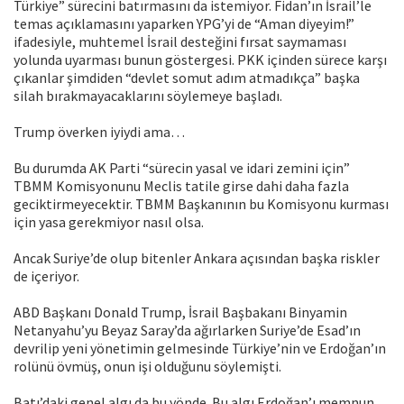
Türkiye” sürecini batırmasını da istemiyor. Fidan’ın İsrail’le
temas açıklamasını yaparken YPG’yi de “Aman diyeyim!”
ifadesiyle, muhtemel İsrail desteğini fırsat saymaması
yolunda uyarması bunun göstergesi. PKK içinden sürece karşı
çıkanlar şimdiden “devlet somut adım atmadıkça” başka
silah bırakmayacaklarını söylemeye başladı.
Trump överken iyiydi ama…
Bu durumda AK Parti “sürecin yasal ve idari zemini için”
TBMM Komisyonunu Meclis tatile girse dahi daha fazla
geciktirmeyecektir. TBMM Başkanının bu Komisyonu kurması
için yasa gerekmiyor nasıl olsa.
Ancak Suriye’de olup bitenler Ankara açısından başka riskler
de içeriyor.
ABD Başkanı Donald Trump, İsrail Başbakanı Binyamin
Netanyahu’yu Beyaz Saray’da ağırlarken Suriye’de Esad’ın
devrilip yeni yönetimin gelmesinde Türkiye’nin ve Erdoğan’ın
rolünü övmüş, onun işi olduğunu söylemişti.
Batı’daki genel algı da bu yönde. Bu algı Erdoğan’ı memnun