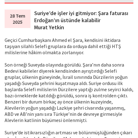
Suriye’de işler iyi gitmiyor: Şara faturası
28 Tem
Erdoğan’ın üstünde kalabilir
2025
Murat Yetkin
Geçici Cumhurbaşkanı Ahmed el Şara, kendisini iktidara
taşıyan silahlı Selefi gruplara da orduya dahil ettiği HTŞ
milislerine hâkim olmakta zorlanıyor.
Son örneği Suveyda olayında görüldü. Şara’nın daha sonra
Bedevi kabileler diyerek kendisinden ayrıştırdığı Selefi
gruplar, ülkenin güneyinde, İsrail sınırında Dürzilerin yoğun
yaşadığı Suveyda şehrini kuşatmaya aldı. Suriye ordusu ilk
başlarda Selefi milislerin Dürzilere yaptığı zulme seyirci kaldı,
bazı örneklerde katıldığı görüldü, sonra iş kontrolden çıktı.
Benzeri bir durum birkaç ay önce ülkenin kuzeyinde,
Alevilerin yoğun yaşadığı Lazkiye şehri civarında yaşanmış,
ABD ve AB’nin yanı sıra Türkiye’nin de devreye girmesiyle
Alevlerin katlinin büyümesi önlenmişti.
Suriye’de istikrarsızlığın artması ve bölünmüşlüğünden çıkarı