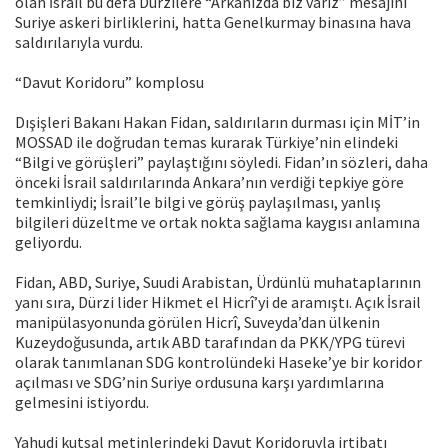
olan İsrail bu defa Dürzilere “Arkanızda biz varız” mesajını
Suriye askeri birliklerini, hatta Genelkurmay binasına hava
saldırılarıyla vurdu.
“Davut Koridoru” komplosu
Dışişleri Bakanı Hakan Fidan, saldırıların durması için MİT’in
MOSSAD ile doğrudan temas kurarak Türkiye’nin elindeki
“Bilgi ve görüşleri” paylaştığını söyledi. Fidan’ın sözleri, daha
önceki İsrail saldırılarında Ankara’nın verdiği tepkiye göre
temkinliydi; İsrail’le bilgi ve görüş paylaşılması, yanlış
bilgileri düzeltme ve ortak nokta sağlama kaygısı anlamına
geliyordu.
Fidan, ABD, Suriye, Suudi Arabistan, Ürdünlü muhataplarının
yanı sıra, Dürzi lider Hikmet el Hicrî’yi de aramıştı. Açık İsrail
manipülasyonunda görülen Hicrî, Suveyda’dan ülkenin
Kuzeydoğusunda, artık ABD tarafından da PKK/YPG türevi
olarak tanımlanan SDG kontrolündeki Haseke’ye bir koridor
açılması ve SDG’nin Suriye ordusuna karşı yardımlarına
gelmesini istiyordu.
Yahudi kutsal metinlerindeki Davut Koridoruyla irtibatı