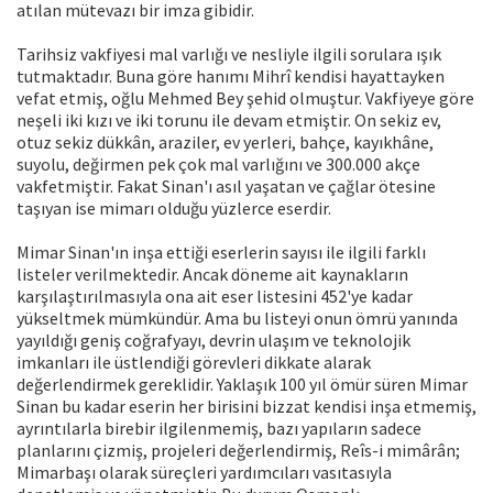
atılan mütevazı bir imza gibidir.
Tarihsiz vakfiyesi mal varlığı ve nesliyle ilgili sorulara ışık
tutmaktadır. Buna göre hanımı Mihrî kendisi hayattayken
vefat etmiş, oğlu Mehmed Bey şehid olmuştur. Vakfiyeye göre
neşeli iki kızı ve iki torunu ile devam etmiştir. On sekiz ev,
otuz sekiz dükkân, araziler, ev yerleri, bahçe, kayıkhâne,
suyolu, değirmen pek çok mal varlığını ve 300.000 akçe
vakfetmiştir. Fakat Sinan'ı asıl yaşatan ve çağlar ötesine
taşıyan ise mimarı olduğu yüzlerce eserdir.
Mimar Sinan'ın inşa ettiği eserlerin sayısı ile ilgili farklı
listeler verilmektedir. Ancak döneme ait kaynakların
karşılaştırılmasıyla ona ait eser listesini 452'ye kadar
yükseltmek mümkündür. Ama bu listeyi onun ömrü yanında
yayıldığı geniş coğrafyayı, devrin ulaşım ve teknolojik
imkanları ile üstlendiği görevleri dikkate alarak
değerlendirmek gereklidir. Yaklaşık 100 yıl ömür süren Mimar
Sinan bu kadar eserin her birisini bizzat kendisi inşa etmemiş,
ayrıntılarla birebir ilgilenmemiş, bazı yapıların sadece
planlarını çizmiş, projeleri değerlendirmiş, Reîs-i mimârân;
Mimarbaşı olarak süreçleri yardımcıları vasıtasıyla