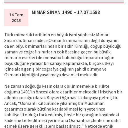
MİMAR SİNAN 1490 – 17.07.1588
14 Tem
2025
Türk mimarlık tarihinin en büyük ismi şüphesiz Mimar
Sinan'dır. Sinan sadece Osmanlı mimarisinin değil dünyanın
da en büyük mimarlarından birisidir. Kimliği, doğup büyüdüğü
zaman ve coğrafi sınırların çok ötesine geçen bu büyük
mimarın eserleri de mensubu bulunduğu imparatorluğun
büyüklüğüne yaraşır bir sahayı kaplamakta, birçok ülkeyi
içine alan geniş bir coğrafya çağının şahidi olmaya ve
Osmanlı kimliğini yaşatmaya devam etmektedir.
Ne zaman doğduğu kesin olarak bilinmemekle birlikte
doğumu 1491'in öncesi olarak tarihlenmektedir. Hristiyan bir
ailenin çocuğu olarak Kayseri Ağırnas'ta dünyaya gelmiştir.
Ancak, “Osmanlı kültüründe yıkanmış bir Müslüman
tasarımcı olarak bütüne katılabilmesi için yeterince
kabiliyetli olduğu fark edilmiş, böyle bir çocuğun köyündeki
kaderine terkedilmesi yerine onu Osmanlı seçkinlerine dahil
etmek üzere gerekli işlem başlatılmıştı.” Neticede etnik