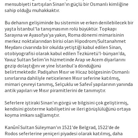
mensubiyeti tartışılan Sinan'ın güçlü bir Osmanlı kimliğine
sahip olduğu muhakkaktır.
Bu dehanın gelişiminde bu sistemin ve erken denilebilecek bir
yaşta İstanbul'la tanışmasının rolü büyüktür. Topkapı
Sarayına ve Ayasofya'ya yakın, Roma dönemi mimarisinin
merkez noktalarından birisi olan Hipodrom/Sultanahmet
Meydanı civarında bir okulda yetiştiği kabul edilen Sinan,
otobiyografisi olarak kabul edilen Tezküretü'l-bünyan'da,
Yavuz Sultan Selim'in hizmetinde Arap ve Acem diyarlarını
gezip dolaştığını ve yine İstanbul'a döndüğünü
belirtmektedir. Padişahın Mısır ve Hicaz bölgesinin Osmanlı
sınırlarına dahiliyle neticelenen Mısır seferine katılmış,
mimari çevreyi tanımış, Selçuklu ve Safevî yapılarının yanında
antik yapıları ve Mısır piramitlerini de tanımıştır.
Seferlere iştiraki Sinan'ın görgü ve bilgisini çok geliştirmiş,
kendisini gösterme kabiliyetini ve ileri görüşlülüğünü ortaya
koyma imkanı sağlamıştır.
Kanûnî Sultan Süleyman'ın 1521'de Belgrad, 1522'de de
Rodos seferlerine yeniçeri piyadesi olarak katılmış, daha