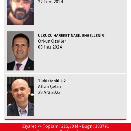
22 Tem 2024
ÜLKÜCÜ HAREKET NASIL ENGELLENİR
Orkun Özeller
03 Haz 2024
Türkistanlılık 2
Altan Çetin
28 Ara 2023
Ziyaret -> Toplam : 315,30 M - Bugn : 183791