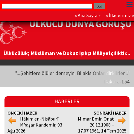
«
Ana Sayfa
» «
İlkelerimiz
»
ÜLKÜCÜ DÜNYA GÖRÜŞÜ
Ülkücülük; Müslüman ve Dokuz Işıkçı Milliyetçiliktir...
"...Şehitlere ölüler demeyin. Bilakis Onlar diridirler..."
Bakara-154
HABERLER
ÖNCEKİ HABER
SONRAKİ HABER
Hâkim en-Nisâburî
Mimar Emin Onat
M.Yaşar Kandemir, 03
20.12.1908 –
Ağu 2026
17.07.1961, 14 Tem 2025