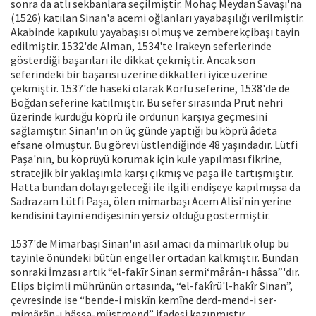
sonra da atlı sekbanlara seçilmiştir. Mohaç Meydan Savaşı'na
(1526) katılan Sinan'a acemi oğlanları yayabaşılığı verilmiştir.
Akabinde kapıkulu yayabaşısı olmuş ve zemberekçibaşı tayin
edilmiştir. 1532'de Alman, 1534'te Irakeyn seferlerinde
gösterdiği başarıları ile dikkat çekmiştir. Ancak son
seferindeki bir başarısı üzerine dikkatleri iyice üzerine
çekmiştir. 1537'de haseki olarak Korfu seferine, 1538'de de
Boğdan seferine katılmıştır. Bu sefer sırasında Prut nehri
üzerinde kurduğu köprü ile ordunun karşıya geçmesini
sağlamıştır. Sinan'ın on üç günde yaptığı bu köprü âdeta
efsane olmuştur. Bu görevi üstlendiğinde 48 yaşındadır. Lütfi
Paşa'nın, bu köprüyü korumak için kule yapılması fikrine,
stratejik bir yaklaşımla karşı çıkmış ve paşa ile tartışmıştır.
Hatta bundan dolayı geleceği ile ilgili endişeye kapılmışsa da
Sadrazam Lütfi Paşa, ölen mimarbaşı Acem Alisi'nin yerine
kendisini tayini endişesinin yersiz olduğu göstermiştir.
1537'de Mimarbaşı Sinan'ın asıl amacı da mimarlık olup bu
tayinle önündeki bütün engeller ortadan kalkmıştır. Bundan
sonraki İmzası artık “el-fakīr Sinan sermi‘mârân-ı hâssa”'dır.
Elips biçimli mührünün ortasında, “el-fakîrü'l-hakîr Sinan”,
çevresinde ise “bende-i miskîn kemîne derd-mend-i ser-
mimârân-ı hâssa-müstmend” ifadesi kazınmıştır.