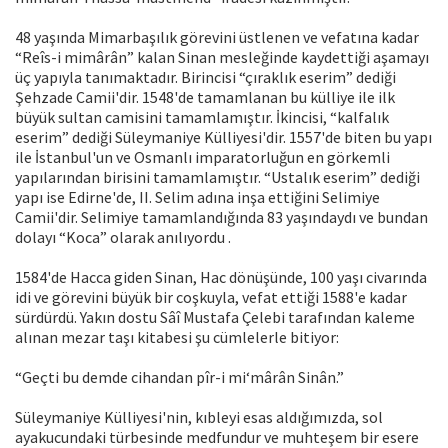
48 yaşında Mimarbaşılık görevini üstlenen ve vefatına kadar
“Reîs-i mimârân” kalan Sinan mesleğinde kaydettiği aşamayı
üç yapıyla tanımaktadır. Birincisi “çıraklık eserim” dediği
Şehzade Camii'dir. 1548'de tamamlanan bu külliye ile ilk
büyük sultan camisini tamamlamıştır. İkincisi, “kalfalık
eserim” dediği Süleymaniye Külliyesi'dir. 1557'de biten bu yapı
ile İstanbul'un ve Osmanlı imparatorluğun en görkemli
yapılarından birisini tamamlamıştır. “Ustalık eserim” dediği
yapı ise Edirne'de, II. Selim adına inşa ettiğini Selimiye
Camii'dir. Selimiye tamamlandığında 83 yaşındaydı ve bundan
dolayı “Koca” olarak anılıyordu .
1584'de Hacca giden Sinan, Hac dönüşünde, 100 yaşı civarında
idi ve görevini büyük bir coşkuyla, vefat ettiği 1588'e kadar
sürdürdü. Yakın dostu Sâî Mustafa Çelebi tarafından kaleme
alınan mezar taşı kitabesi şu cümlelerle bitiyor:
“Geçti bu demde cihandan pîr-i mi‘mârân Sinân.”
Süleymaniye Külliyesi'nin, kıbleyi esas aldığımızda, sol
ayakucundaki türbesinde medfundur ve muhteşem bir esere