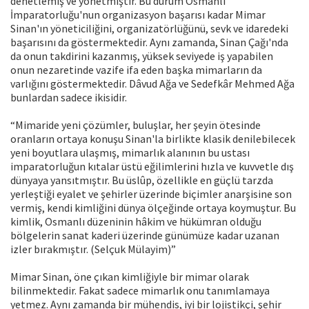
denetlemiş ve yönetmiştir. Bu durum Osmanlı
İmparatorluğu'nun organizasyon başarısı kadar Mimar
Sinan'ın yöneticiliğini, organizatörlüğünü, sevk ve idaredeki
başarısını da göstermektedir. Aynı zamanda, Sinan Çağı'nda
da onun takdirini kazanmış, yüksek seviyede iş yapabilen
onun nezaretinde vazife ifa eden başka mimarların da
varlığını göstermektedir. Dâvud Ağa ve Sedefkâr Mehmed Ağa
bunlardan sadece ikisidir.
“Mimaride yeni çözümler, buluşlar, her şeyin ötesinde
oranların ortaya konuşu Sinan'la birlikte klasik denilebilecek
yeni boyutlara ulaşmış, mimarlık alanının bu ustası
imparatorluğun kıtalar üstü eğilimlerini hızla ve kuvvetle dış
dünyaya yansıtmıştır. Bu üslûp, özellikle en güçlü tarzda
yerleştiği eyalet ve şehirler üzerinde biçimler anarşisine son
vermiş, kendi kimliğini dünya ölçeğinde ortaya koymuştur. Bu
kimlik, Osmanlı düzeninin hâkim ve hükümran olduğu
bölgelerin sanat kaderi üzerinde günümüze kadar uzanan
izler bırakmıştır. (Selçuk Mülayim)”
Mimar Sinan, öne çıkan kimliğiyle bir mimar olarak
bilinmektedir. Fakat sadece mimarlık onu tanımlamaya
yetmez. Aynı zamanda bir mühendis, iyi bir lojistikçi, şehir