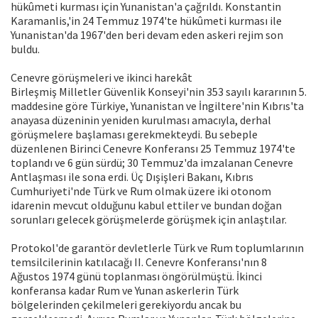
hükûmeti kurması için Yunanistan'a çağrıldı. Konstantin
Karamanlis,'in 24 Temmuz 1974'te hükûmeti kurması ile
Yunanistan'da 1967'den beri devam eden askeri rejim son
buldu.
Cenevre görüşmeleri ve ikinci harekât
Birleşmiş Milletler Güvenlik Konseyi'nin 353 sayılı kararının 5.
maddesine göre Türkiye, Yunanistan ve İngiltere'nin Kıbrıs'ta
anayasa düzeninin yeniden kurulması amacıyla, derhal
görüşmelere başlaması gerekmekteydi. Bu sebeple
düzenlenen Birinci Cenevre Konferansı 25 Temmuz 1974'te
toplandı ve 6 gün sürdü; 30 Temmuz'da imzalanan Cenevre
Antlaşması ile sona erdi. Üç Dışişleri Bakanı, Kıbrıs
Cumhuriyeti'nde Türk ve Rum olmak üzere iki otonom
idarenin mevcut olduğunu kabul ettiler ve bundan doğan
sorunları gelecek görüşmelerde görüşmek için anlaştılar.
Protokol'de garantör devletlerle Türk ve Rum toplumlarının
temsilcilerinin katılacağı II. Cenevre Konferansı'nın 8
Ağustos 1974 günü toplanması öngörülmüştü. İkinci
konferansa kadar Rum ve Yunan askerlerin Türk
bölgelerinden çekilmeleri gerekiyordu ancak bu