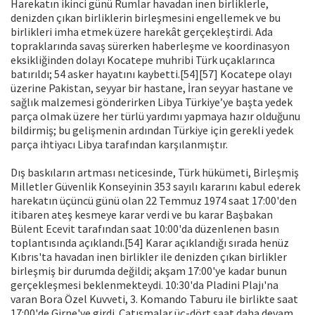
Harekatın ikinci günü Rumlar havadan inen birliklerle,
denizden çıkan birliklerin birleşmesini engellemek ve bu
birlikleri imha etmek üzere harekât gerçekleştirdi. Ada
topraklarında savaş sürerken haberleşme ve koordinasyon
eksikliğinden dolayı Kocatepe muhribi Türk uçaklarınca
batırıldı; 54 asker hayatını kaybetti.[54][57] Kocatepe olayı
üzerine Pakistan, seyyar bir hastane, İran seyyar hastane ve
sağlık malzemesi gönderirken Libya Türkiye’ye başta yedek
parça olmak üzere her türlü yardımı yapmaya hazır olduğunu
bildirmiş; bu gelişmenin ardından Türkiye için gerekli yedek
parça ihtiyacı Libya tarafından karşılanmıştır.
Dış baskıların artması neticesinde, Türk hükümeti, Birleşmiş
Milletler Güvenlik Konseyinin 353 sayılı kararını kabul ederek
harekatın üçüncü günü olan 22 Temmuz 1974 saat 17:00'den
itibaren ateş kesmeye karar verdi ve bu karar Başbakan
Bülent Ecevit tarafından saat 10:00'da düzenlenen basın
toplantısında açıklandı.[54] Karar açıklandığı sırada henüz
Kıbrıs'ta havadan inen birlikler ile denizden çıkan birlikler
birleşmiş bir durumda değildi; akşam 17:00'ye kadar bunun
gerçekleşmesi beklenmekteydi. 10:30'da Pladini Plajı'na
varan Bora Özel Kuvveti, 3. Komando Taburu ile birlikte saat
17:00'de Girne'ye girdi. Çatışmalar üç-dört saat daha devam