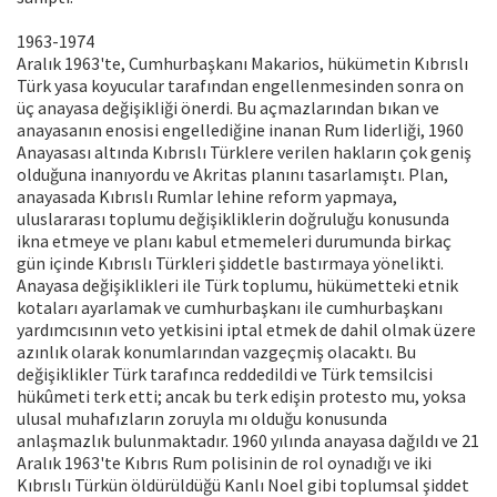
1963-1974
Aralık 1963'te, Cumhurbaşkanı Makarios, hükümetin Kıbrıslı
Türk yasa koyucular tarafından engellenmesinden sonra on
üç anayasa değişikliği önerdi. Bu açmazlarından bıkan ve
anayasanın enosisi engellediğine inanan Rum liderliği, 1960
Anayasası altında Kıbrıslı Türklere verilen hakların çok geniş
olduğuna inanıyordu ve Akritas planını tasarlamıştı. Plan,
anayasada Kıbrıslı Rumlar lehine reform yapmaya,
uluslararası toplumu değişikliklerin doğruluğu konusunda
ikna etmeye ve planı kabul etmemeleri durumunda birkaç
gün içinde Kıbrıslı Türkleri şiddetle bastırmaya yönelikti.
Anayasa değişiklikleri ile Türk toplumu, hükümetteki etnik
kotaları ayarlamak ve cumhurbaşkanı ile cumhurbaşkanı
yardımcısının veto yetkisini iptal etmek de dahil olmak üzere
azınlık olarak konumlarından vazgeçmiş olacaktı. Bu
değişiklikler Türk tarafınca reddedildi ve Türk temsilcisi
hükûmeti terk etti; ancak bu terk edişin protesto mu, yoksa
ulusal muhafızların zoruyla mı olduğu konusunda
anlaşmazlık bulunmaktadır. 1960 yılında anayasa dağıldı ve 21
Aralık 1963'te Kıbrıs Rum polisinin de rol oynadığı ve iki
Kıbrıslı Türkün öldürüldüğü Kanlı Noel gibi toplumsal şiddet