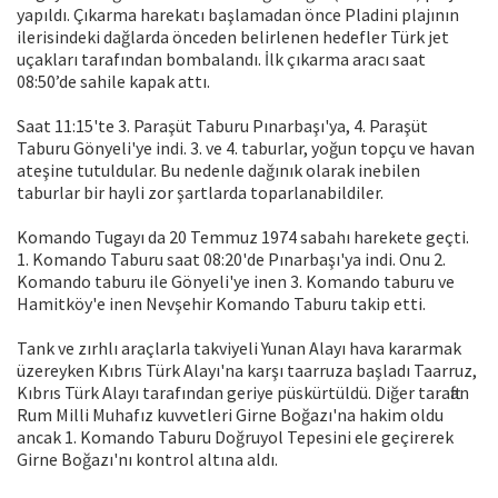
yapıldı. Çıkarma harekatı başlamadan önce Pladini plajının
ilerisindeki dağlarda önceden belirlenen hedefler Türk jet
uçakları tarafından bombalandı. İlk çıkarma aracı saat
08:50’de sahile kapak attı.
Saat 11:15'te 3. Paraşüt Taburu Pınarbaşı'ya, 4. Paraşüt
Taburu Gönyeli'ye indi. 3. ve 4. taburlar, yoğun topçu ve havan
ateşine tutuldular. Bu nedenle dağınık olarak inebilen
taburlar bir hayli zor şartlarda toparlanabildiler.
Komando Tugayı da 20 Temmuz 1974 sabahı harekete geçti.
1. Komando Taburu saat 08:20'de Pınarbaşı'ya indi. Onu 2.
Komando taburu ile Gönyeli'ye inen 3. Komando taburu ve
Hamitköy'e inen Nevşehir Komando Taburu takip etti.
Tank ve zırhlı araçlarla takviyeli Yunan Alayı hava kararmak
üzereyken Kıbrıs Türk Alayı'na karşı taarruza başladı Taarruz,
Kıbrıs Türk Alayı tarafından geriye püskürtüldü. Diğer taraftan
Rum Milli Muhafız kuvvetleri Girne Boğazı'na hakim oldu
ancak 1. Komando Taburu Doğruyol Tepesini ele geçirerek
Girne Boğazı'nı kontrol altına aldı.