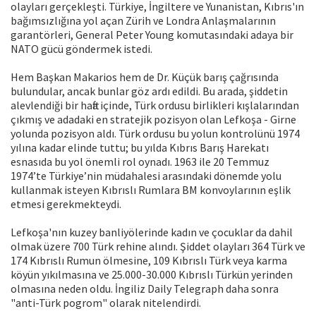
olayları gerçekleşti. Türkiye, İngiltere ve Yunanistan, Kıbrıs'ın
bağımsızlığına yol açan Zürih ve Londra Anlaşmalarının
garantörleri, General Peter Young komutasındaki adaya bir
NATO gücü göndermek istedi.
Hem Başkan Makarios hem de Dr. Küçük barış çağrısında
bulundular, ancak bunlar göz ardı edildi. Bu arada, şiddetin
alevlendiği bir hafta içinde, Türk ordusu birlikleri kışlalarından
çıkmış ve adadaki en stratejik pozisyon olan Lefkoşa - Girne
yolunda pozisyon aldı. Türk ordusu bu yolun kontrolünü 1974
yılına kadar elinde tuttu; bu yılda Kıbrıs Barış Harekatı
esnasıda bu yol önemli rol oynadı. 1963 ile 20 Temmuz
1974’te Türkiye’nin müdahalesi arasındaki dönemde yolu
kullanmak isteyen Kıbrıslı Rumlara BM konvoylarının eşlik
etmesi gerekmekteydi.
Lefkoşa'nın kuzey banliyölerinde kadın ve çocuklar da dahil
olmak üzere 700 Türk rehine alındı. Şiddet olayları 364 Türk ve
174 Kıbrıslı Rumun ölmesine, 109 Kıbrıslı Türk veya karma
köyün yıkılmasına ve 25.000-30.000 Kıbrıslı Türkün yerinden
olmasına neden oldu. İngiliz Daily Telegraph daha sonra
"anti-Türk pogrom" olarak nitelendirdi.