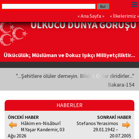
«
Ana Sayfa
» «
İlkelerimiz
»
ÜLKÜCÜ DÜNYA GÖRÜŞÜ
Ülkücülük; Müslüman ve Dokuz Işıkçı Milliyetçiliktir...
"...Şehitlere ölüler demeyin. Bilakis Onlar diridirler..."
Bakara-154
HABERLER
ÖNCEKİ HABER
SONRAKİ HABER
Hâkim en-Nisâburî
Stefanos Yerasimos
M.Yaşar Kandemir, 03
29.01.1942 –
Ağu 2026
20.07.2005