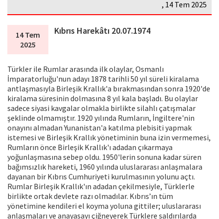
, 14 Tem 2025
Kıbrıs Harekâtı 20.07.1974
14 Tem
2025
Türkler ile Rumlar arasında ilk olaylar, Osmanlı
İmparatorluğu'nun adayı 1878 tarihli 50 yıl süreli kiralama
antlaşmasıyla Birleşik Krallık'a bırakmasından sonra 1920'de
kiralama süresinin dolmasına 8 yıl kala başladı. Bu olaylar
sadece siyasi kavgalar olmakla birlikte silahlı çatışmalar
şeklinde olmamıştır. 1920 yılında Rumların, İngiltere'nin
onayını almadan Yunanistan'a katılma plebisiti yapmak
istemesi ve Birleşik Krallık yönetiminin buna izin vermemesi,
Rumların önce Birleşik Krallık'ı adadan çıkarmaya
yoğunlaşmasına sebep oldu. 1950'lerin sonuna kadar süren
bağımsızlık hareketi, 1960 yılında uluslararası anlaşmalara
dayanan bir Kıbrıs Cumhuriyeti kurulmasının yolunu açtı.
Rumlar Birleşik Krallık'ın adadan çekilmesiyle, Türklerle
birlikte ortak devlete razı olmadılar. Kıbrıs’ın tüm
yönetimine kendileri el koyma yoluna gittiler; uluslararası
anlaşmaları ve anayasayı çiğneyerek Türklere saldırılarda