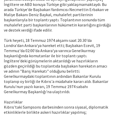
İngiltere ve ABD konuya Türkiye gibi yaklaşmamaktaydı. Bu
arada Türkiye'de Başbakan Yardımcısı Necmettin Erbakan ve
Maliye Bakanı Deniz Baykal, muhalefet partilerinin
başkanlarıyla bir toplantı yaptı. Toplantının sonunda tüm
muhalefet parti başkanlarının hükümetin kararlığını gördüğü
ve destek verdiği ifade edilir.
Türk heyeti, 18 Temmuz 1974 akşamı saat 20.30'da
Londra'dan Ankara'ya hareket etti; Başbakan Ecevit, 19
Temmuz'da 02:00'da Ankara'ya varınca Genelkurmay
başkanlığında komutanlar ile bir toplantı yaptı.
İngiltere'deki görüşmelerin aktarıldığı ve hazırlıkların
gözden geçirildiği bu toplantıda başbakan harekatın amacı
ve adının "Barış Harekatı" olduğunu belirtti.
Genelkurmaydaki toplantının ardından Bakanlar Kurulu
toplanıp oy birliği ile Kıbrıs'a müdahale kararı aldı. Bakanlar
Kurulu'nun yazılı kararı, 19 Temmuz 1974 sabahı
Genelkurmay Başkanlığı'na ulaştırıldı.
Hazırlıklar
Kıbrıs'taki Sampsons darbesinden sonra siyasal, diplomatik
etkinliklerle birlikte askeri hazırlıklar yapılmış;