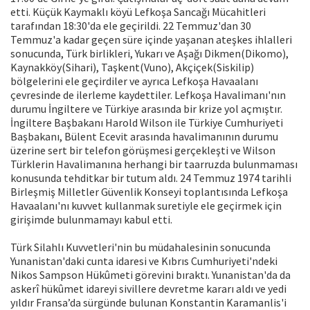
etti. Küçük Kaymaklı köyü Lefkoşa Sancağı Mücahitleri
tarafından 18:30'da ele geçirildi. 22 Temmuz'dan 30
Temmuz'a kadar geçen süre içinde yaşanan ateşkes ihlalleri
sonucunda, Türk birlikleri, Yukarı ve Aşağı Dikmen(Dikomo),
Kaynakköy(Sihari), Taşkent(Vuno), Akçiçek(Siskilip)
bölgelerini ele geçirdiler ve ayrıca Lefkoşa Havaalanı
çevresinde de ilerleme kaydettiler. Lefkoşa Havalimanı'nın
durumu İngiltere ve Türkiye arasında bir krize yol açmıştır.
İngiltere Başbakanı Harold Wilson ile Türkiye Cumhuriyeti
Başbakanı, Bülent Ecevit arasında havalimanının durumu
üzerine sert bir telefon görüşmesi gerçekleşti ve Wilson
Türklerin Havalimanına herhangi bir taarruzda bulunmaması
konusunda tehditkar bir tutum aldı. 24 Temmuz 1974 tarihli
Birleşmiş Milletler Güvenlik Konseyi toplantısında Lefkoşa
Havaalanı'nı kuvvet kullanmak suretiyle ele geçirmek için
girişimde bulunmamayı kabul etti.
Türk Silahlı Kuvvetleri'nin bu müdahalesinin sonucunda
Yunanistan'daki cunta idaresi ve Kıbrıs Cumhuriyeti'ndeki
Nikos Sampson Hükûmeti görevini bıraktı. Yunanistan'da da
askerî hükûmet idareyi sivillere devretme kararı aldı ve yedi
yıldır Fransa’da sürgünde bulunan Konstantin Karamanlis'i