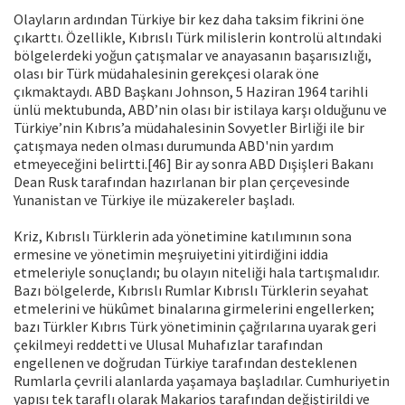
Olayların ardından Türkiye bir kez daha taksim fikrini öne
çıkarttı. Özellikle, Kıbrıslı Türk milislerin kontrolü altındaki
bölgelerdeki yoğun çatışmalar ve anayasanın başarısızlığı,
olası bir Türk müdahalesinin gerekçesi olarak öne
çıkmaktaydı. ABD Başkanı Johnson, 5 Haziran 1964 tarihli
ünlü mektubunda, ABD’nin olası bir istilaya karşı olduğunu ve
Türkiye’nin Kıbrıs’a müdahalesinin Sovyetler Birliği ile bir
çatışmaya neden olması durumunda ABD'nin yardım
etmeyeceğini belirtti.[46] Bir ay sonra ABD Dışişleri Bakanı
Dean Rusk tarafından hazırlanan bir plan çerçevesinde
Yunanistan ve Türkiye ile müzakereler başladı.
Kriz, Kıbrıslı Türklerin ada yönetimine katılımının sona
ermesine ve yönetimin meşruiyetini yitirdiğini iddia
etmeleriyle sonuçlandı; bu olayın niteliği hala tartışmalıdır.
Bazı bölgelerde, Kıbrıslı Rumlar Kıbrıslı Türklerin seyahat
etmelerini ve hükûmet binalarına girmelerini engellerken;
bazı Türkler Kıbrıs Türk yönetiminin çağrılarına uyarak geri
çekilmeyi reddetti ve Ulusal Muhafızlar tarafından
engellenen ve doğrudan Türkiye tarafından desteklenen
Rumlarla çevrili alanlarda yaşamaya başladılar. Cumhuriyetin
yapısı tek taraflı olarak Makarios tarafından değiştirildi ve