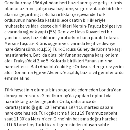
Genelkurmay, 1964 yılından beri hazırlanmış ve geliştirilmiş
planlar üzerine çalışmaya başlamış ve görev alacak birlikler
alarma geçirilmişti. Bu hazırlıklar çerçevsinde Türk
ordusunun harekâta katılabilecek satıh birlikleriyle
muharebe ve idari destek birlikleri Mersin-Taşucu bölgesi ve
civarında yığınak yaptı.[55] Deniz ve Hava Kuvvetleri bir
yandan savaş hazırlıklarını yürütürken buna paralel olarak
Mersin-Taşucu- Kıbrıs üçgeni ve civarında keşif ve devriye
harekâtını sürdürdü.[55] Türk Ordusu Güney'de Kıbrıs'a karşı
hazırlanırken, Batı da olası bir Yunan savaşına karşı önlem
aldı. Trakya'daki 2. ve 5. Kolordu birlikleri Yunan sınırına
hareket etti; Batı Anadolu'daki Ege Ordusu sefer görev yerini
aldı. Donanma Ege ve Akdeniz'e açıldı, bazı sivil gemiler ordu
emrine alındı.
Türk heyetinin olumlu bir sonuç elde edemeden Londra'dan
dönüşünden sonra Genelkurmay'da yapılan toplantıda
hazırlıklar gözden geçirildi. Ordu, daha önce de
kararlaştırıldığı gibi 20 Temmuz 1974 Cumartesi sabahı
harekete hazırdı. Türk çıkartma filosu 19 Temmuz sabahı
saat 11.30'da Mersin'den Girne'nin batısına doğru hareket
etti. 6 tane boş Türk ticaret gemisinden oluşan sahte