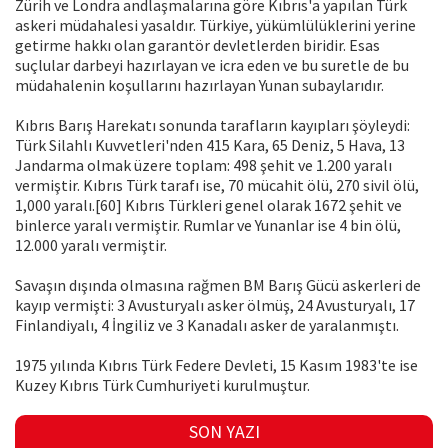
Zürih ve Londra andlaşmalarına göre Kıbrıs'a yapılan Türk
askeri müdahalesi yasaldır. Türkiye, yükümlülüklerini yerine
getirme hakkı olan garantör devletlerden biridir. Esas
suçlular darbeyi hazırlayan ve icra eden ve bu suretle de bu
müdahalenin koşullarını hazırlayan Yunan subaylarıdır.
Kıbrıs Barış Harekatı sonunda tarafların kayıpları şöyleydi:
Türk Silahlı Kuvvetleri'nden 415 Kara, 65 Deniz, 5 Hava, 13
Jandarma olmak üzere toplam: 498 şehit ve 1.200 yaralı
vermiştir. Kıbrıs Türk tarafı ise, 70 mücahit ölü, 270 sivil ölü,
1,000 yaralı.[60] Kıbrıs Türkleri genel olarak 1672 şehit ve
binlerce yaralı vermiştir. Rumlar ve Yunanlar ise 4 bin ölü,
12.000 yaralı vermiştir.
Savaşın dışında olmasına rağmen BM Barış Gücü askerleri de
kayıp vermişti: 3 Avusturyalı asker ölmüş, 24 Avusturyalı, 17
Finlandiyalı, 4 İngiliz ve 3 Kanadalı asker de yaralanmıştı.
1975 yılında Kıbrıs Türk Federe Devleti, 15 Kasım 1983'te ise
Kuzey Kıbrıs Türk Cumhuriyeti kurulmuştur.
SON YAZI