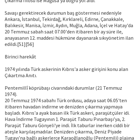
çıkarma filosu ise Mağusa'ya doğru yol aldı.
Savaşı gerektirecek durumun baş göstermesi nedeniyle
Ankara, İstanbul, Tekirdağ, Kırklareli, Edirne, Çanakkale,
Balıkesir, Manisa, İzmir, Aydın, Muğla, Adana, İçel ve Hatay'da
20 Temmuz sabah saat 07.00'den itibaren bir ay süre ile,
anayasanın 12. maddesi hükmüne dayanarak sıkıyönetim ilan
edildi.[51][56]
Birinci harekât
1974 yılında Türk askerinin Kıbrıs'a asker girişini konu alan
Çıkartma Anıtı.
Pentemillî köprübaşı civarındaki durumlar (21 Temmuz
1974).
20 Temmuz 1974 sabahı Türk ordusu, adaya saat 06.05'ten
itibaren havadan indirme ve denizden çıkarma yapmaya
başladı. Kıbrıs'a ayak basan ilk Türk askeri, paraşütçüler idi.
Hava İndirme Tugayının 1. Paraşüt Taburu Pınarbaşı’ya, 2.
Paraşüt Taburu Gönyeli'ye indi. İlk taburlar inerken ciddi bir
ateşle karşılaşmadılar. Denizden çıkarma, Deniz Piyade
Tugayı'na bağlı askerlerce Karaoğlanoğlu (Pentemili) plajına