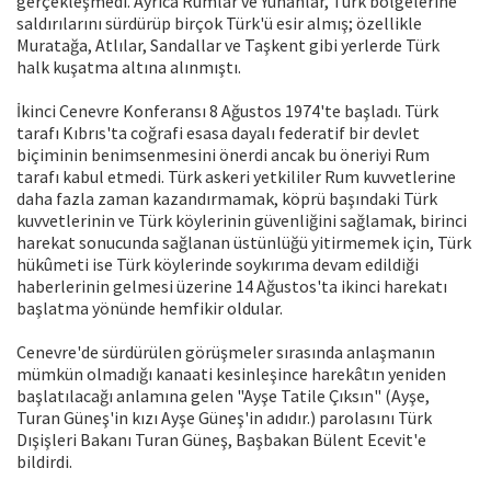
gerçekleşmedi. Ayrıca Rumlar ve Yunanlar, Türk bölgelerine
saldırılarını sürdürüp birçok Türk'ü esir almış; özellikle
Muratağa, Atlılar, Sandallar ve Taşkent gibi yerlerde Türk
halk kuşatma altına alınmıştı.
İkinci Cenevre Konferansı 8 Ağustos 1974'te başladı. Türk
tarafı Kıbrıs'ta coğrafi esasa dayalı federatif bir devlet
biçiminin benimsenmesini önerdi ancak bu öneriyi Rum
tarafı kabul etmedi. Türk askeri yetkililer Rum kuvvetlerine
daha fazla zaman kazandırmamak, köprü başındaki Türk
kuvvetlerinin ve Türk köylerinin güvenliğini sağlamak, birinci
harekat sonucunda sağlanan üstünlüğü yitirmemek için, Türk
hükûmeti ise Türk köylerinde soykırıma devam edildiği
haberlerinin gelmesi üzerine 14 Ağustos'ta ikinci harekatı
başlatma yönünde hemfikir oldular.
Cenevre'de sürdürülen görüşmeler sırasında anlaşmanın
mümkün olmadığı kanaati kesinleşince harekâtın yeniden
başlatılacağı anlamına gelen "Ayşe Tatile Çıksın" (Ayşe,
Turan Güneş'in kızı Ayşe Güneş'in adıdır.) parolasını Türk
Dışişleri Bakanı Turan Güneş, Başbakan Bülent Ecevit'e
bildirdi.