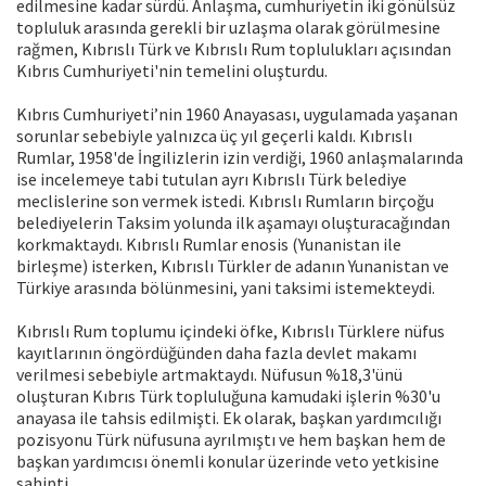
edilmesine kadar sürdü. Anlaşma, cumhuriyetin iki gönülsüz
topluluk arasında gerekli bir uzlaşma olarak görülmesine
rağmen, Kıbrıslı Türk ve Kıbrıslı Rum toplulukları açısından
Kıbrıs Cumhuriyeti'nin temelini oluşturdu.
Kıbrıs Cumhuriyeti’nin 1960 Anayasası, uygulamada yaşanan
sorunlar sebebiyle yalnızca üç yıl geçerli kaldı. Kıbrıslı
Rumlar, 1958'de İngilizlerin izin verdiği, 1960 anlaşmalarında
ise incelemeye tabi tutulan ayrı Kıbrıslı Türk belediye
meclislerine son vermek istedi. Kıbrıslı Rumların birçoğu
belediyelerin Taksim yolunda ilk aşamayı oluşturacağından
korkmaktaydı. Kıbrıslı Rumlar enosis (Yunanistan ile
birleşme) isterken, Kıbrıslı Türkler de adanın Yunanistan ve
Türkiye arasında bölünmesini, yani taksimi istemekteydi.
Kıbrıslı Rum toplumu içindeki öfke, Kıbrıslı Türklere nüfus
kayıtlarının öngördüğünden daha fazla devlet makamı
verilmesi sebebiyle artmaktaydı. Nüfusun %18,3'ünü
oluşturan Kıbrıs Türk topluluğuna kamudaki işlerin %30'u
anayasa ile tahsis edilmişti. Ek olarak, başkan yardımcılığı
pozisyonu Türk nüfusuna ayrılmıştı ve hem başkan hem de
başkan yardımcısı önemli konular üzerinde veto yetkisine
sahipti.