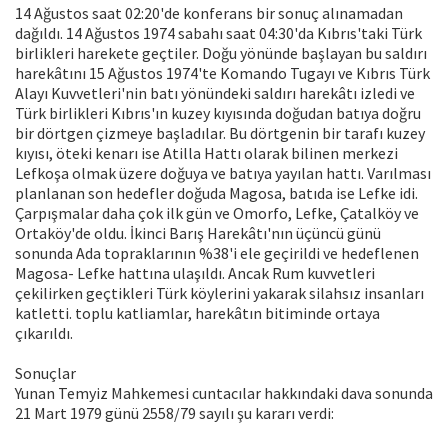
14 Ağustos saat 02:20'de konferans bir sonuç alınamadan
dağıldı. 14 Ağustos 1974 sabahı saat 04:30'da Kıbrıs'taki Türk
birlikleri harekete geçtiler. Doğu yönünde başlayan bu saldırı
harekâtını 15 Ağustos 1974'te Komando Tugayı ve Kıbrıs Türk
Alayı Kuvvetleri'nin batı yönündeki saldırı harekâtı izledi ve
Türk birlikleri Kıbrıs'ın kuzey kıyısında doğudan batıya doğru
bir dörtgen çizmeye başladılar. Bu dörtgenin bir tarafı kuzey
kıyısı, öteki kenarı ise Atilla Hattı olarak bilinen merkezi
Lefkoşa olmak üzere doğuya ve batıya yayılan hattı. Varılması
planlanan son hedefler doğuda Magosa, batıda ise Lefke idi.
Çarpışmalar daha çok ilk gün ve Omorfo, Lefke, Çatalköy ve
Ortaköy'de oldu. İkinci Barış Harekâtı'nın üçüncü günü
sonunda Ada topraklarının %38'i ele geçirildi ve hedeflenen
Magosa- Lefke hattına ulaşıldı. Ancak Rum kuvvetleri
çekilirken geçtikleri Türk köylerini yakarak silahsız insanları
katletti. toplu katliamlar, harekâtın bitiminde ortaya
çıkarıldı.
Sonuçlar
Yunan Temyiz Mahkemesi cuntacılar hakkındaki dava sonunda
21 Mart 1979 günü 2558/79 sayılı şu kararı verdi: