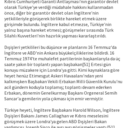
Kıbrıs Cumhuriyeti Garanti Antlaşması'nın garantör devlet
olarak Türkiye'ye verdiği müdahale hakkını kullanmadan
önce, diğer bir garantör devlet olan İngiltere'nin
yetkilileriyle görüşerek birlikte hareket etmek üzere
girişimde bulundu. İngiltere kabul etmezse, Türkiye'nin
yalnız başına hareket etmesi; görüşmeler sırasında Türk
Silahlı Kuvvetleri'nin hazırlık yapması kararlaştırıldı.
Dışişleri yetkilileri bu düşünce ve planlarını 16 Temmuz'da
İngiltere ve ABD'nin Ankara büyükelçiliklerine bildirdi. 16
Temmuz 1974'te muhalefet partilerinin başkanlarıyla da üç
saate yakın bir toplantı yapan başbakan[51] Ertesi gün
konuyu müzakere için Londra'ya gitti. Kimi kaynaklara göre
heyet henüz Etimesgut Askeri Havaalanı'ndan yeni
kalkmışken Başbakan Vekili Erbakan Milli Güvenlik Kurulu'nu
acil gündem koduyla toplamış; toplantı devam ederken
Erbakan, dönemin Genelkurmay Başkanı Orgeneral Semih
Sancar'a gemilerin yola çıkması için emir vermiştir.
Türkiye heyeti, İngiltere Başbakanı Harold Wilson, İngiltere
Dışişleri Bakanı James Callaghan ve Kıbrıs meselesini
görüşmek üzere Londra'ya gelen ABD Dışişleri Bakan
yardımcısı Joseph Sisco ile ayrı ayrı görüşmeler yaptı.[51]