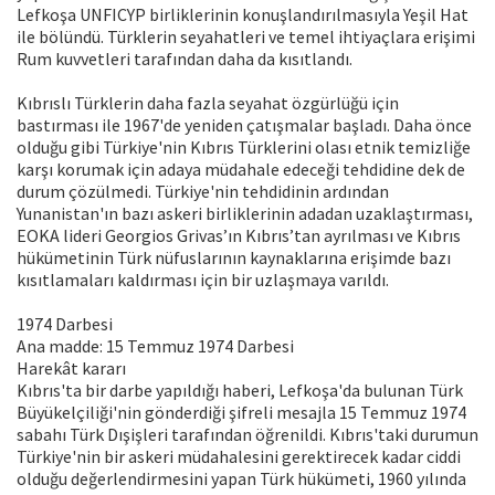
Lefkoşa UNFICYP birliklerinin konuşlandırılmasıyla Yeşil Hat
ile bölündü. Türklerin seyahatleri ve temel ihtiyaçlara erişimi
Rum kuvvetleri tarafından daha da kısıtlandı.
Kıbrıslı Türklerin daha fazla seyahat özgürlüğü için
bastırması ile 1967'de yeniden çatışmalar başladı. Daha önce
olduğu gibi Türkiye'nin Kıbrıs Türklerini olası etnik temizliğe
karşı korumak için adaya müdahale edeceği tehdidine dek de
durum çözülmedi. Türkiye'nin tehdidinin ardından
Yunanistan'ın bazı askeri birliklerinin adadan uzaklaştırması,
EOKA lideri Georgios Grivas’ın Kıbrıs’tan ayrılması ve Kıbrıs
hükümetinin Türk nüfuslarının kaynaklarına erişimde bazı
kısıtlamaları kaldırması için bir uzlaşmaya varıldı.
1974 Darbesi
Ana madde: 15 Temmuz 1974 Darbesi
Harekât kararı
Kıbrıs'ta bir darbe yapıldığı haberi, Lefkoşa'da bulunan Türk
Büyükelçiliği'nin gönderdiği şifreli mesajla 15 Temmuz 1974
sabahı Türk Dışişleri tarafından öğrenildi. Kıbrıs'taki durumun
Türkiye'nin bir askeri müdahalesini gerektirecek kadar ciddi
olduğu değerlendirmesini yapan Türk hükümeti, 1960 yılında