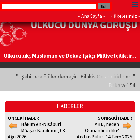
«
Ana Sayfa
» «
İlkelerimiz
»
ÜLKÜCÜ DÜNYA GÖRÜŞÜ
Ülkücülük; Müslüman ve Dokuz Işıkçı Milliyetçiliktir...
"...Şehitlere ölüler demeyin. Bilakis Onlar diridirler..."
Bakara-154
HABERLER
ÖNCEKİ HABER
SONRAKİ HABER
Hâkim en-Nisâburî
ABD, neden
M.Yaşar Kandemir, 03
Osmanlıcı oldu?
Ağu 2026
Arslan Bulut, 14 Tem 2025