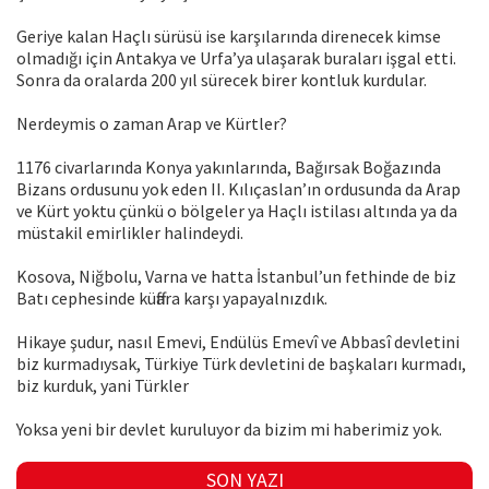
Geriye kalan Haçlı sürüsü ise karşılarında direnecek kimse
olmadığı için Antakya ve Urfa’ya ulaşarak buraları işgal etti.
Sonra da oralarda 200 yıl sürecek birer kontluk kurdular.
Nerdeymis o zaman Arap ve Kürtler?
1176 civarlarında Konya yakınlarında, Bağırsak Boğazında
Bizans ordusunu yok eden II. Kılıçaslan’ın ordusunda da Arap
ve Kürt yoktu çünkü o bölgeler ya Haçlı istilası altında ya da
müstakil emirlikler halindeydi.
Kosova, Niğbolu, Varna ve hatta İstanbul’un fethinde de biz
Batı cephesinde küffara karşı yapayalnızdık.
Hikaye şudur, nasıl Emevi, Endülüs Emevî ve Abbasî devletini
biz kurmadıysak, Türkiye Türk devletini de başkaları kurmadı,
biz kurduk, yani Türkler
Yoksa yeni bir devlet kuruluyor da bizim mi haberimiz yok.
SON YAZI