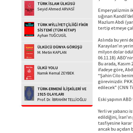
TÜRK İSLAM ÜLKÜSÜ
Seyid Ahmed ARVASÎ
Emperyalizmin iki
sığınan Kandil’de
Mazlum Abdi (yani
TÜRK MÝLLİYETÇİLİİĞİ FİKİR
tertip etmeye çal
SİSTEMİ (TÜM KİTAP)
Ayhan TUĞCUGİL
Aslında bu yeni de
Karayılan’ın yeri
ÜLKÜCÜ DÜNYA GÖRÜŞÜ
milyon dolar ödül 
M. Metin KAPLAN
06.11.18). ABD’nin
Bu arada, Kasım 2
ÜLKÜ YOLU
ifadeye göre, Abd
Namık Kemal ZEYBEK
“Şahin Cilo benim
görevinizdir. PKK
edilecek” (CNN Tü
TÜRK-ERMENİ İLİŞKİLERİ VE
1915 OLAYLARI
Eski yapının ABD t
Prof. Dr. İBRAHİM TELLİOĞLU
Yerli ve yabancı 
edildiğini, İran’ı
tasfiyesine karar
ancak bu açıdan 