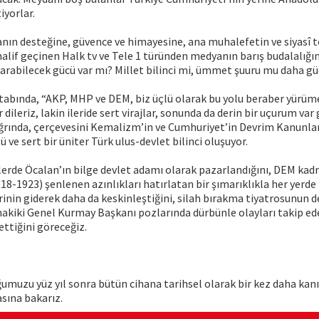
iyorlar.
ın desteğine, güvence ve himayesine, ana muhalefetin ve siyasî
alif geçinen Halk tv ve Tele 1 türünden medyanın barış budalalığ
arabilecek gücü var mı? Millet bilinci mi, ümmet şuuru mu daha gü
itabında, “AKP, MHP ve DEM, biz üçlü olarak bu yolu beraber yürüme
er dileriz, lakin ileride sert virajlar, sonunda da derin bir uçurum var
ağrında, çerçevesini Kemalizm’in ve Cumhuriyet’in Devrim Kanunlar
 ve sert bir üniter Türk ulus-devlet bilinci oluşuyor.
rde Öcalan’ın bilge devlet adamı olarak pazarlandığını, DEM kadro
18-1923) şenlenen azınlıkları hatırlatan bir şımarıklıkla her yerde 
lerinin giderek daha da keskinleştiğini, silah bırakma tiyatrosunun d
hakiki Genel Kurmay Başkanı pozlarında dürbünle olayları takip ed
ttiğini göreceğiz.
ğumuzu yüz yıl sonra bütün cihana tarihsel olarak bir kez daha ka
sına bakarız.