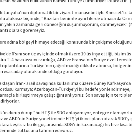
kesin hakkının hukukunun hamisi Türkiye Cumhuriyeti olacaktır” (B
Netanyahu’nun diplomatik bir ziyaret münasebetiyle Knesset’te
la alakasız biçimde, “Bazıları benimle aynı fikirde olmasa da Osm
n yakın zamanda geri döneceğini düşünmüyorum, dönmeyecek” (NT
lantı olarak göremeyiz.
ere adına bölgeyi himaye edeceği konusunda bir çekişme olduğunu 
riye’de 6’sını son üç ay içinde olmak üzere 10 üs inşa ettiği, bizim 
ira T-4 hava üssünü vurduğu, ABD ve Fransa’nın Suriye özel temsilci
plantılarına Türkiye’nin çağırılmadığı dikkate alınırsa, bölgenin
in esas aday olarak önde olduğu görülüyor.
klaşan İran-İsrail savaşında kullanılmak üzere Güney Kafkasya’da
a ordusu kurmaya; Azerbaycan-Türkiye’yi bu hedefe yönlendirmeye, 
 amaçla birleştirmeye çalıştığını anlıyoruz. Son savaş için tertiple
diriyorlar.
k’ın durup durup “bu HTŞ ile SDG anlaşamıyor, entegre olamıyorla
z ve ABD’nin Suriye yönetiminde HTŞ’yi ikinci plana atarak SDG’y
 olarak eşitsiz bu iki güç arasında SDG’nin kazanacağı hızlı ve kısa 
deminde tuttuğunu tahmin ediyoruz.