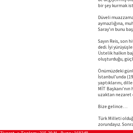
bir şey kurmak ist
Düveli muazzaman
aymazlığına, muh
Saray’ın bunu baş
Sayın Reis, son h
dedi. İyi yürüyüşl
Üstelik halkın b
oluşturduğu, güçlü
Önümüzdeki günle
İstanbul’unda (19
yaptıklarını, dil
MİT Başkanı’nın 
uzaktan nezaret e
Bize gelince…
Türk Milleti oldu
zorundayız. Sonra
Ziyaret -> Toplam : 315,29 M - Bugn : 168348