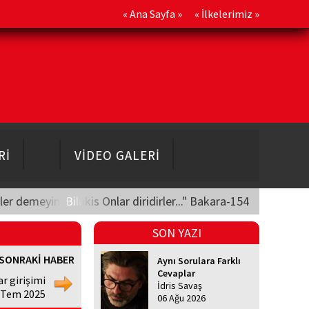
«
Ana Sayfa
» «
İlkelerimiz
»
Rİ
VİDEO GALERİ
üler demeyin. Bilakis Onlar diridirler..." Bakara-154
SON YAZI
SONRAKİ HABER
Aynı Sorulara Farklı
Cevaplar
ar girişimi
İdris Savaş
 Tem 2025
06 Ağu 2026