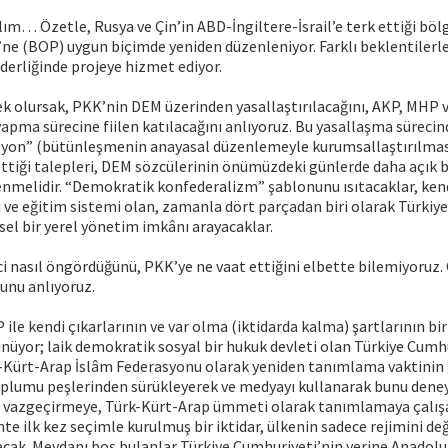
m… Özetle, Rusya ve Çin’in ABD-İngiltere-İsrail’e terk ettiği böl
ne (BOP) uygun biçimde yeniden düzenleniyor. Farklı beklentilerle
erliğinde projeye hizmet ediyor.
ek olursak, PKK’nin DEM üzerinden yasallaştırılacağını, AKP, MHP 
yapma sürecine fiilen katılacağını anlıyoruz. Bu yasallaşma süreci
syon” (bütünleşmenin anayasal düzenlemeyle kurumsallaştırılması)
ettiği talepleri, DEM sözcülerinin önümüzdeki günlerde daha açık b
enmelidir. “Demokratik konfederalizm” şablonunu ısıtacaklar, ken
ı ve eğitim sistemi olan, zamanla dört parçadan biri olarak Türkiy
el bir yerel yönetim imkânı arayacaklar.
ci nasıl öngördüğünü, PKK’ye ne vaat ettiğini elbette bilemiyoruz. G
nu anlıyoruz.
 ile kendi çıkarlarının ve var olma (iktidarda kalma) şartlarının bi
üyor; laik demokratik sosyal bir hukuk devleti olan Türkiye Cumhu
k-Kürt-Arap İslâm Federasyonu olarak yeniden tanımlama vaktinin 
toplumu peşlerinden sürükleyerek ve medyayı kullanarak bunu deney
 vazgeçirmeye, Türk-Kürt-Arap ümmeti olarak tanımlamaya çalışa
hte ilk kez seçimle kurulmuş bir iktidar, ülkenin sadece rejimini deği
acak. Meydanı boş bulanlar Türkiye Cumhuriyeti’nin yerine Anadolu