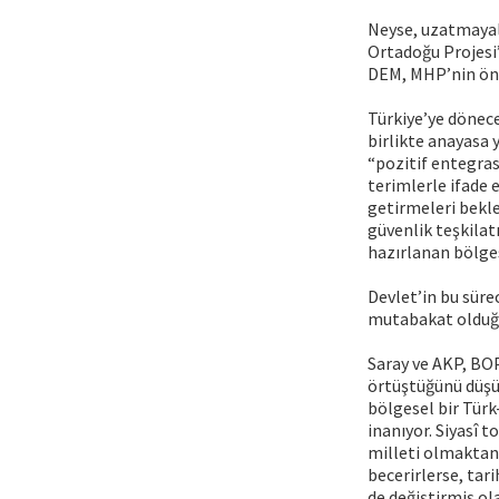
Neyse, uzatmayalı
Ortadoğu Projesi’
DEM, MHP’nin önd
Türkiye’ye dönec
birlikte anayasa 
“pozitif entegra
terimlerle ifade 
getirmeleri bekl
güvenlik teşkilat
hazırlanan bölges
Devlet’in bu süre
mutabakat olduğu
Saray ve AKP, BOP
örtüştüğünü düşün
bölgesel bir Tür
inanıyor. Siyasî 
milleti olmaktan
becerirlerse, tari
de değiştirmiş ol