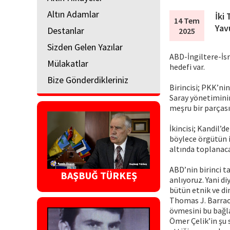
Altın Adamlar
İki 
14 Tem
Yav
Destanlar
2025
Sizden Gelen Yazılar
ABD-İngiltere-İsr
Mülakatlar
hedefi var.
Bize Gönderdikleriniz
Birincisi; PKK’ni
Saray yönetimini
meşru bir parçası
İkincisi; Kandil’
böylece örgütün i
altında toplanac
ABD’nin birinci ta
BAŞBUĞ TÜRKEŞ
anlıyoruz. Yani di
bütün etnik ve di
Thomas J. Barrack
övmesini bu bağla
Ömer Çelik’in şu