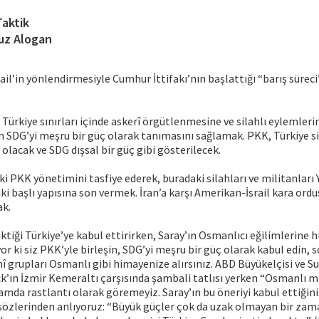
Taktik
uz Alogan
ail’in yönlendirmesiyle Cumhur İttifakı’nın başlattığı “barış süreci”
n Türkiye sınırları içinde askerî örgütlenmesine ve silahlı eylemler
n SDG’yi meşru bir güç olarak tanımasını sağlamak. PKK, Türkiye 
 olacak ve SDG dışsal bir güç gibi gösterilecek.
deki PKK yönetimini tasfiye ederek, buradaki silahları ve militanlar
ki başlı yapısına son vermek. İran’a karşı Amerikan-İsrail kara or
ak.
ktiği Türkiye’ye kabul ettirirken, Saray’ın Osmanlıcı eğilimlerine h
yor ki siz PKK’yle birleşin, SDG’yi meşru bir güç olarak kabul edin,
nî grupları Osmanlı gibi himayenize alırsınız. ABD Büyükelçisi ve Su
’ın İzmir Kemeraltı çarşısında şambali tatlısı yerken “Osmanlı mi
mda rastlantı olarak göremeyiz. Saray’ın bu öneriyi kabul ettiğin
 sözlerinden anlıyoruz: “Büyük güçler çok da uzak olmayan bir zam