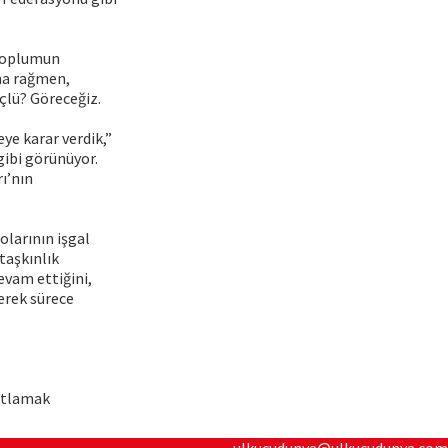
 toplumun
ına rağmen,
çlü? Göreceğiz.
ye karar verdik,”
 gibi görünüyor.
ı’nın
larının işgal
taşkınlık
evam ettiğini,
erek sürece
nıtlamak
ulkucudunya@ulkucudunya.com