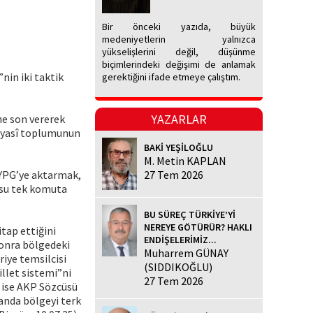
Bir önceki yazıda, büyük
medeniyetlerin yalnızca
yükselişlerini değil, düşünme
biçimlerindeki değişimi de anlamak
nin iki taktik
gerektiğini ifade etmeye çalıştım.
YAZARLAR
ine son vererek
siyasî toplumunun
BAKİ YEŞİLOĞLU
M. Metin KAPLAN
ı YPG’ye aktarmak,
27 Tem 2026
dusu tek komuta
BU SÜREÇ TÜRKİYE’Yİ
NEREYE GÖTÜRÜR? HAKLI
itap ettiğini
ENDİŞELERİMİZ...
 sonra bölgedeki
Muharrem GÜNAY
riye temsilcisi
(SIDDIKOĞLU)
llet sistemi”ni
27 Tem 2026
i ise AKP Sözcüsü
anda bölgeyi terk