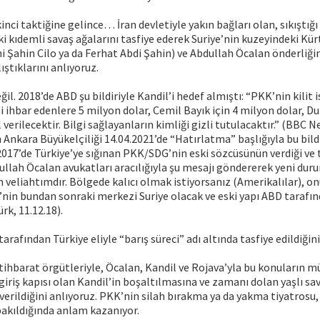
nci taktiğine gelince… İran devletiyle yakın bağları olan, sıkıştığ
ki kıdemli savaş ağalarını tasfiye ederek Suriye’nin kuzeyindeki K
 Şahin Cilo ya da Ferhat Abdi Şahin) ve Abdullah Öcalan önderliği
ıştıklarını anlıyoruz.
ğil. 2018’de ABD şu bildiriyle Kandil’i hedef almıştı: “PKK’nin kilit 
ni ihbar edenlere 5 milyon dolar, Cemil Bayık için 4 milyon dolar, D
verilecektir. Bilgi sağlayanların kimliği gizli tutulacaktır.” (BBC 
 Ankara Büyükelçiliği 14.04.2021’de “Hatırlatma” başlığıyla bu bildi
017’de Türkiye’ye sığınan PKK/SDG’nin eski sözcüsünün verdiği ve
ullah Öcalan avukatları aracılığıyla şu mesajı göndererek yeni dur
 veliahtımdır. Bölgede kalıcı olmak istiyorsanız (Amerikalılar), 
’nin bundan sonraki merkezi Suriye olacak ve eski yapı ABD tarafın
rk, 11.12.18).
arafından Türkiye eliyle “barış süreci” adı altında tasfiye edildiğin
istihbarat örgütleriyle, Öcalan, Kandil ve Rojava’yla bu konuların 
n giriş kapısı olan Kandil’in boşaltılmasına ve zamanı dolan yaşlı sa
 verildiğini anlıyoruz. PKK’nin silah bırakma ya da yakma tiyatrosu,
bakıldığında anlam kazanıyor.