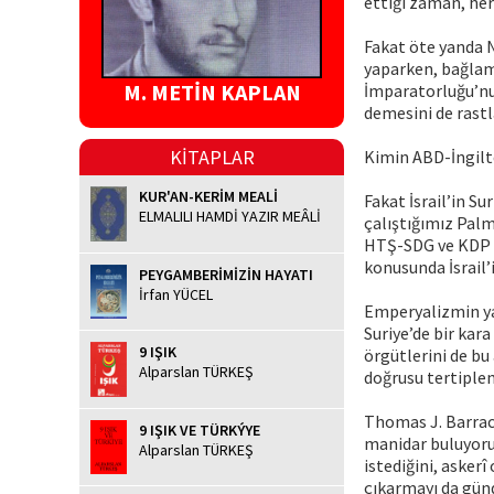
ettiği zaman, her
Fakat öte yanda 
yaparken, bağlam
M. METİN KAPLAN
İmparatorluğu’nu
demesini de rast
KİTAPLAR
Kimin ABD-İngilt
KUR'AN-KERİM MEALİ
Fakat İsrail’in Su
ELMALILI HAMDİ YAZIR MEÂLİ
çalıştığımız Palm
HTŞ-SDG ve KDP to
konusunda İsrail’
PEYGAMBERİMİZİN HAYATI
İrfan YÜCEL
Emperyalizmin ya
Suriye’de bir kar
9 IŞIK
örgütlerini de bu
Alparslan TÜRKEŞ
doğrusu tertiplen
Thomas J. Barrac
9 IŞIK VE TÜRKÝYE
manidar buluyoru
Alparslan TÜRKEŞ
istediğini, askerî
çıkarmayı da gün