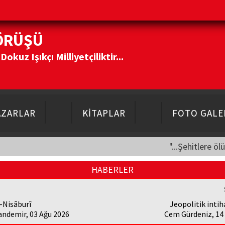
ÖRÜŞÜ
kuz Işıkçı Milliyetçiliktir...
AZARLAR
KİTAPLAR
FOTO GALE
"...Şehitlere öl
HABERLER
-Nisâburî
Jeopolitik intih
andemir, 03 Ağu 2026
Cem Gürdeniz, 14