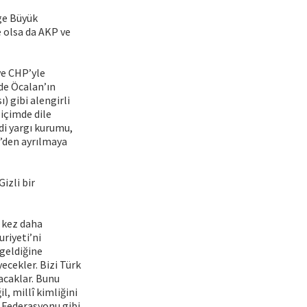
ge Büyük
 olsa da AKP ve
ve CHP’yle
nde Öcalan’ın
 gibi alengirli
içimde dile
di yargı kurumu,
e’den ayrılmaya
izli bir
r kez daha
riyeti’ni
geldiğine
ecekler. Bizi Türk
caklar. Bunu
l, millî kimliğini
 Federasyonu gibi