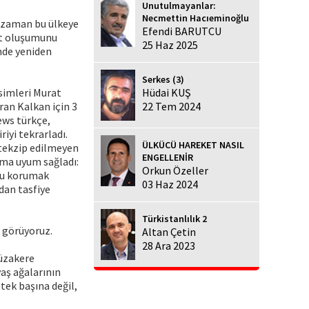
Unutulmayanlar:
Necmettin Hacıeminoğlu
ı zaman bu ülkeye
Efendi BARUTCU
ürt oluşumunu
25 Haz 2025
nde yeniden
Serkes (3)
isimleri Murat
Hüdai KUŞ
uran Kalkan için 3
22 Tem 2024
News türkçe,
riyi tekrarladı.
ÜLKÜCÜ HAREKET NASIL
 tekzip edilmeyen
ENGELLENİR
uma uyum sağladı:
Orkun Özeller
onu korumak
03 Haz 2024
dan tasfiye
Türkistanlılık 2
i görüyoruz.
Altan Çetin
28 Ara 2023
müzakere
vaş ağalarının
 tek başına değil,