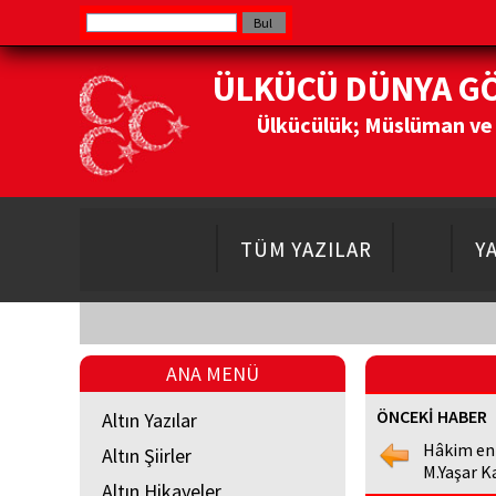
ÜLKÜCÜ DÜNYA G
Ülkücülük; Müslüman ve Do
TÜM YAZILAR
Y
ANA MENÜ
ÖNCEKİ HABER
Altın Yazılar
Hâkim en
Altın Şiirler
M.Yaşar K
Altın Hikayeler