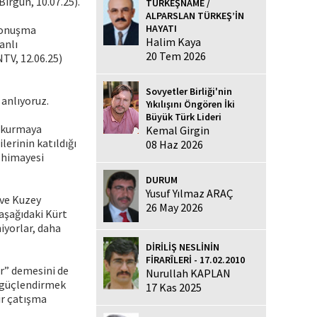
irgün, 10.07.25).
TÜRKEŞNAME /
ALPARSLAN TÜRKEŞ’İN
HAYATI
 konuşma
Halim Kaya
anlı
20 Tem 2026
V, 12.06.25)
Sovyetler Birliği'nin
anlıyoruz.
Yıkılışını Öngören İki
Büyük Türk Lideri
üs kurmaya
Kemal Girgin
lerinin katıldığı
08 Haz 2026
 himayesi
DURUM
Yusuf Yılmaz ARAÇ
 ve Kuzey
26 May 2026
aşağıdaki Kürt
niyorlar, daha
DİRİLİŞ NESLİNİN
FİRARÎLERİ - 17.02.2010
r” demesini de
Nurullah KAPLAN
i güçlendirmek
17 Kas 2025
bir çatışma