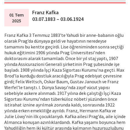
Franz Kafka
01 Tem
03.07.1883 – 03.06.1924
2025
Franz Kafka 3 Temmuz 1883’te Yahudi bir anne-babanın oğlu
olarak Prag’da dünyaya geldi ve hayatının neredeyse
tamamını bu kentte geçirdi. Lise öğreniminden sonra seçtiği
hukuk eğitimini 1906 yılında Prag Üniversitesi’nden
doktorasını alarak tamamladı. Önce bir yıl staj yaptı, 1907
yılında Assicurazioni Generali şirketinin Prag şubesinde işe
başladı. 1908 yılında İşçi Kaza Sigortası Kurumu’na geçti. Max
Brod’la kurduğu dostluk aracılığıyla Prag edebiyat çevresine
girdi; Felix Weltsch, Oskar Baum, Gustav Janouch ve Franz
Werfel’le tanıştı. I. Dünya Savaşı’nda zayıf vücut yapısı
sebebiyle askere alınmadı. 1917 yılına dek çalıştığı İşçi Kaza
Sigortası Kurumu’ndan tüberküloz nöbeti yüzünden önce
istirahat iznine ayrılmak zorunda kaldı, sonrasında 1922
yılında erken emekliliğe ayrıldı. Franz, Hermann Kafka ve
Julie Löwy’nin ilk çocuklarıydı. Kafka ailesi Prag’da, aile içinde
Almanca konuşan azınlıklardandı. Kafka yaşamı boyunca hem
Yahudiliğin hem iki kültür arasında kalmanın huzursuzluğunu