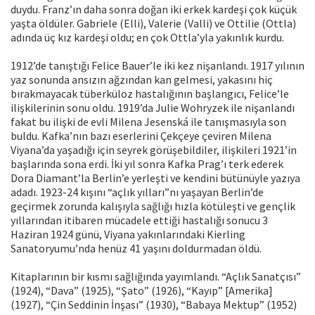
duydu. Franz’ın daha sonra doğan iki erkek kardeşi çok küçük
yaşta öldüler. Gabriele (Elli), Valerie (Valli) ve Ottilie (Ottla)
adında üç kız kardeşi oldu; en çok Ottla’yla yakınlık kurdu.
1912’de tanıştığı Felice Bauer’le iki kez nişanlandı. 1917 yılının
yaz sonunda ansızın ağzından kan gelmesi, yakasını hiç
bırakmayacak tüberküloz hastalığının başlangıcı, Felice’le
ilişkilerinin sonu oldu. 1919’da Julie Wohryzek ile nişanlandı
fakat bu ilişki de evli Milena Jesenská ile tanışmasıyla son
buldu. Kafka’nın bazı eserlerini Çekçeye çeviren Milena
Viyana’da yaşadığı için seyrek görüşebildiler, ilişkileri 1921’in
başlarında sona erdi. İki yıl sonra Kafka Prag’ı terk ederek
Dora Diamant’la Berlin’e yerleşti ve kendini bütünüyle yazıya
adadı. 1923-24 kışını “açlık yılları”nı yaşayan Berlin’de
geçirmek zorunda kalışıyla sağlığı hızla kötüleşti ve gençlik
yıllarından itibaren mücadele ettiği hastalığı sonucu 3
Haziran 1924 günü, Viyana yakınlarındaki Kierling
Sanatoryumu’nda henüz 41 yaşını doldurmadan öldü.
Kitaplarının bir kısmı sağlığında yayımlandı. “Açlık Sanatçısı”
(1924), “Dava” (1925), “Şato” (1926), “Kayıp” [Amerika]
(1927), “Çin Seddinin İnşası” (1930), “Babaya Mektup” (1952)