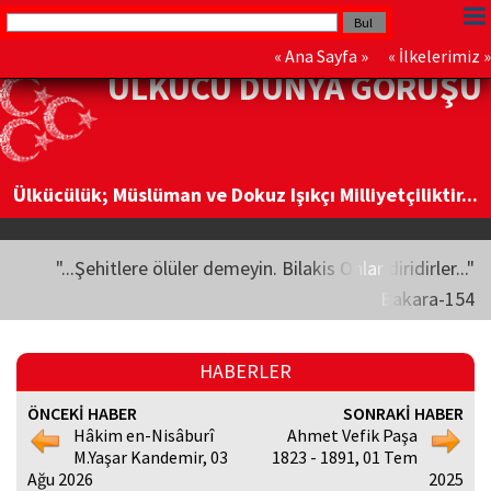
«
Ana Sayfa
» «
İlkelerimiz
»
ÜLKÜCÜ DÜNYA GÖRÜŞÜ
Ülkücülük; Müslüman ve Dokuz Işıkçı Milliyetçiliktir...
"...Şehitlere ölüler demeyin. Bilakis Onlar diridirler..."
Bakara-154
HABERLER
ÖNCEKİ HABER
SONRAKİ HABER
Hâkim en-Nisâburî
Ahmet Vefik Paşa
M.Yaşar Kandemir, 03
1823 - 1891, 01 Tem
Ağu 2026
2025