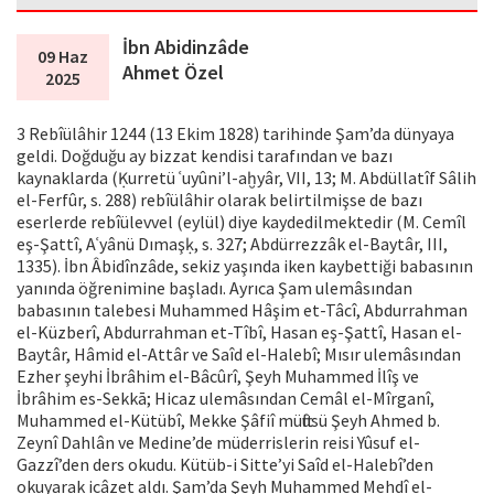
İbn Abidinzâde
09 Haz
Ahmet Özel
2025
3 Rebîülâhir 1244 (13 Ekim 1828) tarihinde Şam’da dünyaya
geldi. Doğduğu ay bizzat kendisi tarafından ve bazı
kaynaklarda (Ḳurretü ʿuyûni’l-aḫyâr, VII, 13; M. Abdüllatîf Sâlih
el-Ferfûr, s. 288) rebîülâhir olarak belirtilmişse de bazı
eserlerde rebîülevvel (eylül) diye kaydedilmektedir (M. Cemîl
eş-Şattî, Aʿyânü Dımaşḳ, s. 327; Abdürrezzâk el-Baytâr, III,
1335). İbn Âbidînzâde, sekiz yaşında iken kaybettiği babasının
yanında öğrenimine başladı. Ayrıca Şam ulemâsından
babasının talebesi Muhammed Hâşim et-Tâcî, Abdurrahman
el-Küzberî, Abdurrahman et-Tîbî, Hasan eş-Şattî, Hasan el-
Baytâr, Hâmid el-Attâr ve Saîd el-Halebî; Mısır ulemâsından
Ezher şeyhi İbrâhim el-Bâcûrî, Şeyh Muhammed İlîş ve
İbrâhim es-Sekkā; Hicaz ulemâsından Cemâl el-Mîrganî,
Muhammed el-Kütübî, Mekke Şâfiî müftüsü Şeyh Ahmed b.
Zeynî Dahlân ve Medine’de müderrislerin reisi Yûsuf el-
Gazzî’den ders okudu. Kütüb-i Sitte’yi Saîd el-Halebî’den
okuyarak icâzet aldı. Şam’da Şeyh Muhammed Mehdî el-