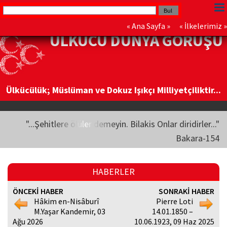
«
Ana Sayfa
» «
İlkelerimiz
»
ÜLKÜCÜ DÜNYA GÖRÜŞÜ
Ülkücülük; Müslüman ve Dokuz Işıkçı Milliyetçiliktir...
"...Şehitlere ölüler demeyin. Bilakis Onlar diridirler..."
Bakara-154
HABERLER
ÖNCEKİ HABER
SONRAKİ HABER
Hâkim en-Nisâburî
Pierre Loti
M.Yaşar Kandemir, 03
14.01.1850 –
Ağu 2026
10.06.1923, 09 Haz 2025