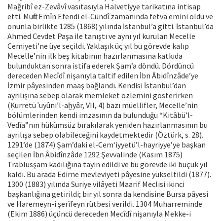
Mağribî ez-Zevâvî vasıtasıyla Halvetiyye tarikatına intisap
etti. Müftü Emîn Efendi el-Cündî zamanında fetva emini oldu ve
onunla birlikte 1285 (1868) yılında İstanbul’a gitti. İstanbul’da
Ahmed Cevdet Paşa ile tanıştı ve aynı yıl kurulan Mecelle
Cemiyeti’ne üye seçildi. Yaklaşık üç yıl bu görevde kalıp
Mecelle’nin ilk beş kitabının hazırlanmasına katkıda
bulunduktan sonra istifa ederek Şam’a döndü. Dördüncü
dereceden Mecîdî nişanıyla taltif edilen İbn Âbidînzâde’ye
İzmir pâyesinden maaş bağlandı. Kendisi İstanbul’dan
ayrılışına sebep olarak memleket özlemini gösterirken
(Ḳurretü ʿuyûni’l-aḫyâr, VII, 4) bazı müellifler, Mecelle’nin
bölümlerinden kendi imzasının da bulunduğu “Kitâbü’l-
Vedîa”nın hükümsüz bırakılarak yeniden hazırlanmasının bu
ayrılışa sebep olabileceğini kaydetmektedir (Öztürk, s. 28).
1291’de (1874) Şam’daki el-Cem‘iyyetü’l-hayriyye’ye başkan
seçilen İbn Âbidînzâde 1292 Şevvalinde (Kasım 1875)
Trablusşam kadılığına tayin edildi ve bu görevde iki buçuk yıl
kaldı. Bu arada Edirne mevleviyeti pâyesine yükseltildi (1877).
1300 (1883) yılında Suriye vilâyeti Maarif Meclisi ikinci
başkanlığına getirildi; bir yıl sonra da kendisine Bursa pâyesi
ve Haremeyn-i şerîfeyn rütbesi verildi. 1304 Muharreminde
(Ekim 1886) üçüncü dereceden Mecîdî nişanıyla Mekke-i