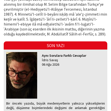
alınmış bir ilmihal olup M. Selim Bilge tarafından Türkçe’ye
çevrilmiştir (el-Hediyyetü’l-Alâiyye Tercemesi, İstanbul
1987). 4. Minnetü’l-celîl li-beyâni isḳāṭı mâ ʿale’ẕ-ẕimmeti min
kes̱îr ve ḳalîl. 5. İġās̱etü’l-ʿârî li-zelleti’l-ḳārî. 6. Müs̱îrü’l-
himemi’l-ebiyye ilâ mâ edḫalethü’l-ʿavâm fi’l-luġati’l-
ʿArabiyye (son üç eserden ilk ikisinin matbu, diğerinin yazma
olduğu kaydedilmektedir, M. Abdüllatîf Sâlih el-Ferfûr, s. 289).
SON YAZI
Aynı Sorulara Farklı Cevaplar
İdris Savaş
06 Ağu 2026
Bir önceki yazıda, büyük medeniyetlerin yalnızca yükselişlerini
değil, düşünme biçimlerindeki değişimi de anlamak gerektiğini