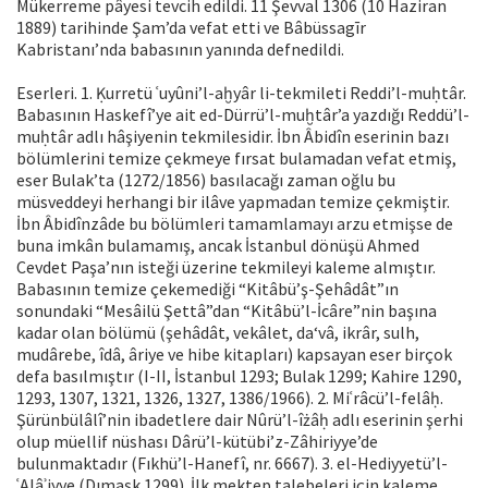
Mükerreme pâyesi tevcih edildi. 11 Şevval 1306 (10 Haziran
1889) tarihinde Şam’da vefat etti ve Bâbüssagīr
Kabristanı’nda babasının yanında defnedildi.
Eserleri. 1. Ḳurretü ʿuyûni’l-aḫyâr li-tekmileti Reddi’l-muḥtâr.
Babasının Haskefî’ye ait ed-Dürrü’l-muḫtâr’a yazdığı Reddü’l-
muḥtâr adlı hâşiyenin tekmilesidir. İbn Âbidîn eserinin bazı
bölümlerini temize çekmeye fırsat bulamadan vefat etmiş,
eser Bulak’ta (1272/1856) basılacağı zaman oğlu bu
müsveddeyi herhangi bir ilâve yapmadan temize çekmiştir.
İbn Âbidînzâde bu bölümleri tamamlamayı arzu etmişse de
buna imkân bulamamış, ancak İstanbul dönüşü Ahmed
Cevdet Paşa’nın isteği üzerine tekmileyi kaleme almıştır.
Babasının temize çekemediği “Kitâbü’ş-Şehâdât”ın
sonundaki “Mesâilü Şettâ”dan “Kitâbü’l-İcâre”nin başına
kadar olan bölümü (şehâdât, vekâlet, da‘vâ, ikrâr, sulh,
mudârebe, îdâ, âriye ve hibe kitapları) kapsayan eser birçok
defa basılmıştır (I-II, İstanbul 1293; Bulak 1299; Kahire 1290,
1293, 1307, 1321, 1326, 1327, 1386/1966). 2. Miʿrâcü’l-felâḥ.
Şürünbülâlî’nin ibadetlere dair Nûrü’l-îżâḥ adlı eserinin şerhi
olup müellif nüshası Dârü’l-kütübi’z-Zâhiriyye’de
bulunmaktadır (Fıkhü’l-Hanefî, nr. 6667). 3. el-Hediyyetü’l-
ʿAlâʾiyye (Dımaşk 1299). İlk mektep talebeleri için kaleme