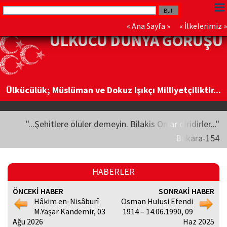
«
Ana Sayfa
» «
İlkelerimiz
»
ÜLKÜCÜ DÜNYA GÖRÜŞÜ
Ülkücülük; Müslüman ve Dokuz Işıkçı Milliyetçiliktir...
"...Şehitlere ölüler demeyin. Bilakis Onlar diridirler..."
Bakara-154
HABERLER
ÖNCEKİ HABER
SONRAKİ HABER
Hâkim en-Nisâburî
Osman Hulusi Efendi
M.Yaşar Kandemir, 03
1914 – 14.06.1990, 09
Ağu 2026
Haz 2025