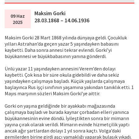
Maksim Gorki
09 Haz
28.03.1868 – 14.06.1936
2025
Maksim Gorki 28 Mart 1868 yılında dünyaya geldi. Çocukluk
yılları Astrahan’da geçen yazar 5 yaşındayken babasını
kaybetti. Daha sonra annesi tekrar evlendi. Gorki’yi
büyükannesi ve büyükbabasının yanına gönderdi.
Ünlü yazar 11 yaşındayken annesini Verem’den dolayı
kaybetti. Çok kısa bir süre okula gidebildi ve daha sekiz
yaşındayken çalışmaya başladı. Küçük yaşlarda çalışmaya
başlayınca Rus işçi sınıfının yaşamına yakından tanıklık etti. 1
Mayıs marşının sözleri Maksim Gorki’ye aittir.
Gorki on yaşına geldiğinde bir ayakkabı mağazasında
çalışmaya başladı ve burada kaynar çorbadan elleri yanınca
büyükannesinin evine döndü. İyileştikten sonra bir mimarın
yayına çırak olarak verildi. Mimarın evinde hizmetçilik yaptı
ancak ağır şartlardan dolayı 1 yıl sonra kaçtı. Volga’daki
gemilerden birine girdi aşçı yamaklığı yaparak bulaşık yıkadı.