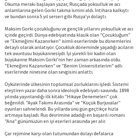
Okuma merakı başlayan yazar, Rusçada yoksulluk ve acı
anlamlarına gelen Gorki takma ismini aldı. İntihara kalkıştı
ve bundan sonra 5 yıl serseri gibi Rusya’yı dolaştı.
Maksim Gorki çocukluğunu ve gençlik yıllarını yoksulluk ve acı
içinde geçirdi. Dünya edebiyatında klasik olan "Çocukluğum"
ve "Ekmeğimi Kazanırken" isimli eserlerinde bu dönemlerini
detaylı olarak anlatıyor. Çocukluk döneminde yaşadığı acıların
tek avuntusu büyükannesiydi. İyi yürekli bir kadın olan
büyükanne Maksim Gorki’nin her zaman arkasında oldu.
"Ekmeğimi Kazanırken" ve "Benim Üniversitelerim" adlı
eserlerinde ninesine olan sevgisini anlattı.
Öykülerinde ülkesinin toplumsal zorluklarını işledi. Sistemi
eleştiren yazar daha sonra ideolojik edebiyatı savundu. 1898
yılında yayınlandığı ilk kitabı "Hikaye Denemeleri" çok
beğenildi. "Ayak Takımı Arasında" ve "Küçük Burjuvalar"
oyunları sahnelendi. Bu yıllarda ünü gün geçtikçe hızla
artmaya başladı. Rus devrimine adadığı en başarılı romanı
"Ana" günümüzün en iyi eserleri arasında yer alır.
Çar rejimine karşı olan tutumundan dolayı defalarca