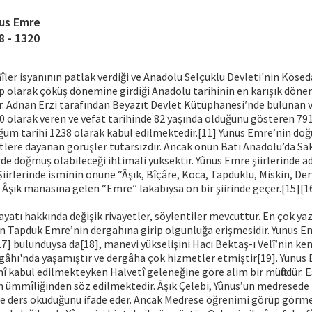
us Emre
8 - 1320
ler isyanının patlak verdiği ve Anadolu Selçuklu Devleti'nin Kösed
 olarak çöküş dönemine girdiği Anadolu tarihinin en karışık döne
r. Adnan Erzi tarafından Beyazıt Devlet Kütüphanesi′nde bulunan 
20 olarak veren ve vefat tarihinde 82 yaşında olduğunu gösteren 79
um tarihi 1238 olarak kabul edilmektedir.[11] Yunus Emre’nin doğ
tlere dayanan görüşler tutarsızdır. Ancak onun Batı Anadolu’da Sa
rde doğmuş olabileceği ihtimali yüksektir. Yûnus Emre şiirlerinde a
iirlerinde isminin önüne “Âşık, Bîçâre, Koca, Tapduklu, Miskin, Derv
 Âşık manasına gelen “Emre” lakabıysa on bir şiirinde geçer.[15][1
yatı hakkında değişik rivayetler, söylentiler mevcuttur. En çok yazı
un Tapduk Emre’nin dergahına girip olgunluğa erişmesidir. Yunus E
7] bulunduysa da[18], manevi yükselişini Hacı Bektaş-ı Velî′nin kend
âhı'nda yaşamıştır ve dergâha çok hizmetler etmiştir[19]. Yunus 
 kabul edilmekteyken Halvetî geleneğine göre alim bir müftüdür. E
n ümmîliğinden söz edilmektedir. Âşık Çelebi, Yûnus’un medresede 
e ders okuduğunu ifade eder. Ancak Medrese öğrenimi görüp görmed