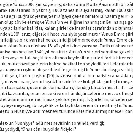
ne göre Yunus 3000 şiir söylemiş, daha sonra Molla Kasım adlı bir zâ
larak 1000 tanesini yakmış, 1000 tanesini suya atmış, kalan 1000 şii
sözü eğri büğrü söyleme/Seni sîgaya çeken bir Molla Kasım gelir” 
n olup tövbe etmiş ve Yûnus’un velîliğine inanmıştır. Bu inanışa gör
uya atılanlar balıklar, kalan şiirler de insanlar tarafından okunmak
nden 138’i aruz, diğerleri hece vezniyle yazılmıştır. Yunus Emre şiirl
rildiği ve bir divan haline getirildiği bilmemektedir. Yunus Emre di
eni olan Bursa nüshası 15. yüzyılın ikinci yarısına, Fatih nüshası t
niye nüshası ise 1540 yılına aittir. Yûnus’un şiirleri semâi ve gaze
nefes veya nutuk başlıkları altında kaydedilen şiirleri farklı birer ede
tuk, mutasavvıf şairlerin hak ve hakikatten söyledikleri kelâmlardır
ı arayışını coşkun bir şekilde dile getirmiştir. Yunus bu duygu ve bil
rinleşen, bazen coşkun[20] bazense rind ve her haliyle cana yakı
düşünüş ve inanışlarını büyük bir sadelik ve kolaylıkla şiirleştirmey
lami taassubun, üzerinde durmaktan çekindiği birçok mesele ile "
 gibi kavramlar, onun en zeki ve en hür düşüncelerine mevzu olmuşt
vlet adamlarını en acımasız şekilde yermiştir. Şiirlerini, önceleri 
 söyleyemeyeceği bir açıklık ve kolaylıkla terennüm edilmiştir. Yun
sâletü'n Nushiyye adlı mesnevi türünde kaleme alınmış bir eseri daha
let-ün Nushiyye" adlı mesnevîsinin sonunda verdiği;
üz yediydi, Yûnus cânı bu yolda fidîyidi."