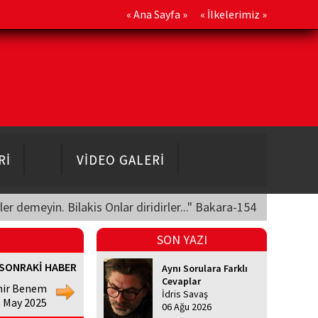
«
Ana Sayfa
» «
İlkelerimiz
»
Rİ
VİDEO GALERİ
üler demeyin. Bilakis Onlar diridirler..." Bakara-154
SON YAZI
SONRAKİ HABER
Aynı Sorulara Farklı
Cevaplar
hir Benem
İdris Savaş
5 May 2025
06 Ağu 2026