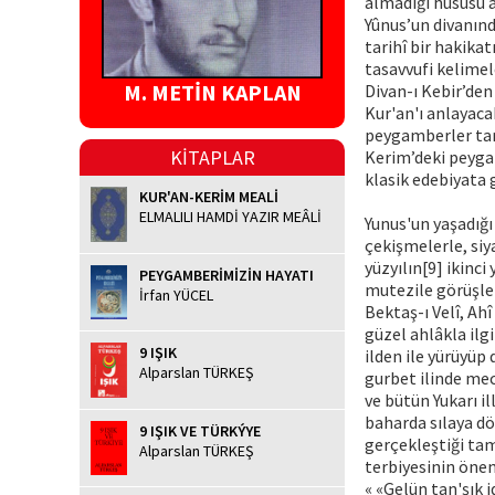
almadığı hususu aç
Yûnus’un divanınd
tarihî bir hakika
tasavvufi kelimele
M. METİN KAPLAN
Divan-ı Kebir’den
Kur'an'ı anlayacak
peygamberler tari
KİTAPLAR
Kerim’deki peygam
klasik edebiyata
KUR'AN-KERİM MEALİ
ELMALILI HAMDİ YAZIR MEÂLİ
Yunus'un yaşadığı
çekişmelerle, siya
yüzyılın[9] ikinci
PEYGAMBERİMİZİN HAYATI
mutezile görüşler
İrfan YÜCEL
Bektaş-ı Velî, Ahî
güzel ahlâkla ilgi
9 IŞIK
ilden ile yürüyüp
Alparslan TÜRKEŞ
gurbet ilinde mec
ve bütün Yukarı i
baharda sılaya dö
9 IŞIK VE TÜRKÝYE
gerçekleştiği tam
Alparslan TÜRKEŞ
terbiyesinin önem
« «Gelün tan'şık 