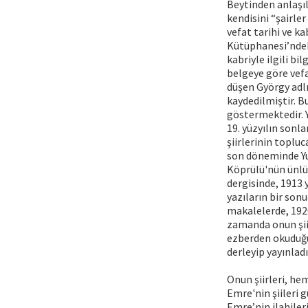
Beytinden anlaşıl
kendisini “şairle
vefat tarihi ve ka
Kütüphanesi’ndeki
kabriyle ilgili b
belgeye göre vefa
düşen György adlı 
kaydedilmiştir. B
göstermektedir. 
19. yüzyılın sonla
şiirlerinin toplu
son döneminde Yun
Köprülü'nün ünlü 
dergisinde, 1913 
yazıların bir son
makalelerde, 1920
zamanda onun şiirl
ezberden okuduğu
derleyip yayınlad
Onun şiirleri, hem
Emre'nin şiileri g
Emre’nin ilahileri