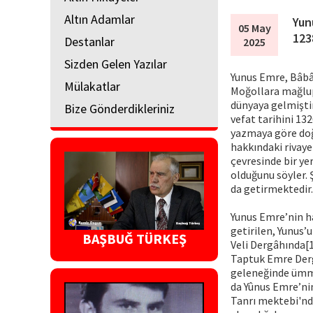
Altın Adamlar
Yun
05 May
123
Destanlar
2025
Sizden Gelen Yazılar
Yunus Emre, Bâbâî
Mülakatlar
Moğollara mağlup
dünyaya gelmişti
Bize Gönderdikleriniz
vefat tarihini 13
yazmaya göre doğ
hakkındaki rivaye
çevresinde bir ye
olduğunu söyler. Ş
da getirmektedir.
Yunus Emre’nin ha
getirilen, Yunus’
BAŞBUĞ TÜRKEŞ
Veli Dergâhında[1
Taptuk Emre Derg
geleneğinde ümmî
da Yûnus Emre’ni
Tanrı mektebi'nd