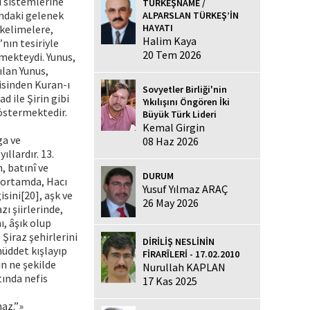
fî sistemlerine
TÜRKEŞNAME /
ındaki gelenek
ALPARSLAN TÜRKEŞ’İN
HAYATI
 kelimelere,
Halim Kaya
’nın tesiriyle
20 Tem 2026
lmekteydi. Yunus,
şılan Yunus,
isinden Kuran-ı
Sovyetler Birliği'nin
 ile Şirin gibi
Yıkılışını Öngören İki
östermektedir.
Büyük Türk Lideri
Kemal Girgin
ga ve
08 Haz 2026
ıllardır. 13.
n, batınî ve
DURUM
r ortamda, Hacı
Yusuf Yılmaz ARAÇ
isini[20], aşk ve
26 May 2026
zı şiirlerinde,
ı, âşık olup
 Şiraz şehirlerini
DİRİLİŞ NESLİNİN
müddet kışlayıp
FİRARÎLERİ - 17.02.2010
n ne şekilde
Nurullah KAPLAN
ında nefis
17 Kas 2025
az.”»