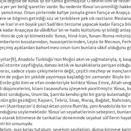
ık değilse de Yûnus iyi bir tahsil görmüştür. O devrin ilmî ve felse
a yer yer beliğ işaretler vardır. Bu nedenle Yûnus’un ümmîliği hakk
tı yansıtmaz. Onun şiirlerinde kafiye zoruyla giren Farsça ve Arapça
re ve bilginin getirdiği söz ve terkiblere pek sık rastlanır. Mevlana
 ve İran’ın en büyük şairi Sadi’den tercüme yapacak kadar Farsça bi
 kadar Arapçaya da vâkıftı. Kur'an ve hadis kültürünü iyi bildiği anla
hini de çok iyi bilmektedir. Yunus, Hind-İran, Yunan-Roma mitoloj
berlerin kıssalarından, hususiyetlerinden, Leyla ile Mecnun, Ferhad
 geçmiş aşıklardan bahsetmesi onun tüm bunlara vâkıf olduğunu g
 yıllar[9], Anadolu Türklüğü'nün Moğol akın ve yağmalarıyla, iç kav
sî otorite zayıflığıyla, dahası kıtlık ve kuraklıklarla perişan olduğu y
 yarısı, sadece siyasi çekişmelerin değil, çeşitli mezhep ve inançları
in de yoğun bir şekilde yayılmaya başladığı bir zamandır. Böyle bi
 Evrân gibi ilim ve irfan önderleriyle birlikte Yûnus Emre, Allah sevg
li düşüncelerini, İslam tasavvufunu işleyerek yüceltmiştir. Yûnus, ba
 dost sorduğunu, Urum’da, Şam’da kendisi gibi bir garip bulamadığın
nûn gibi gezdiğini; Kayseri, Tebriz, Sivas, Maraş, Bağdat, Nahcivan,
lleri (Azerbaycan’ı) dolaştıktan sonra Rum’da, yani Anadolu’da bir 
ndüğünü söylemektedir. Yûnus’un seyahatlerinin sebepleri, bunları
 olarak bilinmese de tarikatlar döneminde seyahat sûfîlerin hayat
li bir unsuruydu.
idelüm, işün kolay tutalum, sevelüm sevilelüm, dünya kimseye kalm