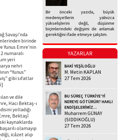
Bir önceki yazıda, büyük
medeniyetlerin yalnızca
yükselişlerini değil, düşünme
biçimlerindeki değişimi de anlamak
ağ Savaşı’nda
gerektiğini ifade etmeye çalıştım.
mlerinden birinde
ve Yunus Emre'nin
YAZARLAR
12 numaralı
um yeri
karya nehri
BAKİ YEŞİLOĞLU
dının “Yunus”
M. Metin KAPLAN
iş” gibi sıfatlar
27 Tem 2026
6]
BU SÜREÇ TÜRKİYE’Yİ
lan ve dile
NEREYE GÖTÜRÜR? HAKLI
mre, Hacı Bektaş-ı
ENDİŞELERİMİZ...
isini yolladığı
Muharrem GÜNAY
Emre, Bektaşî
(SIDDIKOĞLU)
ski kaynaklarda
27 Tem 2026
başarılı olamayıp
iği, icâzet alıp