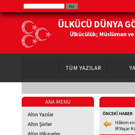
ÜLKÜCÜ DÜNYA G
Ülkücülük; Müslüman ve Do
TÜM YAZILAR
Y
ANA MENÜ
ÖNCEKİ HABER
Altın Yazılar
Hâkim en
Altın Şiirler
M.Yaşar K
Altın Hikayeler