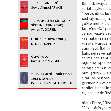
TÜRK İSLAM ÜLKÜSÜ
Bir halk rivayeti
Seyid Ahmed ARVASÎ
şeriata aykırı bu
“Derviş Yûnus bu 
rastlayınca pişma
TÜRK MÝLLİYETÇİLİİĞİ FİKİR
gökte melekler, s
SİSTEMİ (TÜM KİTAP)
Emre'nin 417 şiiri
Ayhan TUĞCUGİL
zaman yazıya geçi
yazmaların en erk
ÜLKÜCÜ DÜNYA GÖRÜŞÜ
yüzyıla, Nuruosma
M. Metin KAPLAN
alınmıştır. İlâhi, 
İlâhi, nefes ve nu
ÜLKÜ YOLU
zerresinde Tanrı'y
Namık Kemal ZEYBEK
olgunlaşıp[22] de
derviştir. Yunus, 
olmuştur.[23] İs
TÜRK-ERMENİ İLİŞKİLERİ VE
sırat" ve benzeri
1915 OLAYLARI
geçinenleri ve de
Prof. Dr. İBRAHİM TELLİOĞLU
denilen her dilin
dışında bir de Ri
Yûnus Emre, "Risa
"Söze târîh yedi y