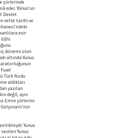
e şiirlerinde
îmâ eder. Yûnus’un
ıt Devlet
 vefat tarihi ve
üphanesi’ndeki
anlılara esir
 ilâhi
duğunu
gıç dönemi olan
 adı altında Yunus
İmparatorluğunun
 Fuad
lü Türk Yurdu
eme aldıkları
ndan yazılan
nı değil, aynı
us Emre şiirlerini
Gölpınarlı'nın
zellikteydi. Yunus
p sevilen Yunus
kutsal kitap gibi