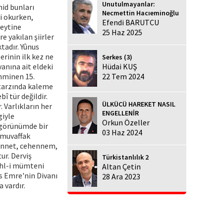
Unutulmayanlar:
hid bunları
Necmettin Hacıeminoğlu
ri okurken,
Efendi BARUTCU
beytine
25 Haz 2025
e yakılan şiirler
tadır. Yûnus
erinin ilk kez ne
Serkes (3)
vanına ait eldeki
Hüdai KUŞ
ahminen 15.
22 Tem 2024
l tarzında kaleme
bî tür değildir.
ÜLKÜCÜ HAREKET NASIL
. Varlıkların her
ENGELLENİR
giyle
Orkun Özeller
n görünümde bir
03 Haz 2024
e muvaffak
cennet, cehennem,
ur. Derviş
Türkistanlılık 2
sehl-i mümteni
Altan Çetin
us Emre'nin Divanı
28 Ara 2023
 vardır.