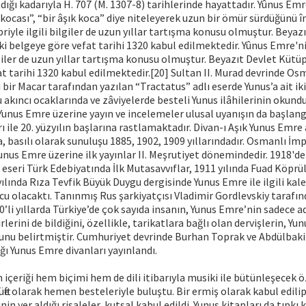
dığı kadarıyla H. 707 (M. 1307-8) tarihlerinde hayattadır. Yûnus Emr
r kocası”, “bir âşık koca” diye niteleyerek uzun bir ömür sürdüğünü 
briyle ilgili bilgiler de uzun yıllar tartışma konusu olmuştur. Beyaz
 belgeye göre vefat tarihi 1320 kabul edilmektedir. Yûnus Emre'nin
ilgiler de uzun yıllar tartışma konusu olmuştur. Beyazıt Devlet Küt
t tarihi 1320 kabul edilmektedir.[20] Sultan II. Murad devrinde Osm
bir Macar tarafından yazılan “Tractatus” adlı eserde Yunus’a ait iki
u akıncı ocaklarında ve zâviyelerde besteli Yunus ilâhilerinin okun
Yunus Emre üzerine yayın ve incelemeler ulusal uyanışın da başlan
rı ile 20. yüzyılın başlarına rastlamaktadır. Divan-ı Aşık Yunus Emre
ca, basılı olarak sunuluşu 1885, 1902, 1909 yıllarındadır. Osmanlı 
us Emre üzerine ilk yayınlar II. Meşrutiyet dönemindedir. 1918'de
eseri Türk Edebiyatında İlk Mutasavvıflar, 1911 yılında Fuad Köprü
yılında Rıza Tevfik Büyük Duygu dergisinde Yunus Emre ile ilgili kal
ucu olacaktı. Tanınmış Rus şarkiyatçısı Vladimir Gordlevskiy tarafı
’li yıllarda Türkiye’de çok sayıda insanın, Yunus Emre’nin sadece adı
erini de bildiğini, özellikle, tarikatlara bağlı olan dervişlerin, Yun
nu belirtmiştir. Cumhuriyet devrinde Burhan Toprak ve Abdülbaki 
ığı Yunus Emre divanları yayınlandı.
 içeriği hem biçimi hem de dili itibarıyla musiki ile bütünleşecek ö
üfte olarak hemen besteleriyle buluştu. Bir ermiş olarak kabul edili
nin yer aldığı risaleler, kutsal kabul edildi. Yunus kitapları da tıpkı 