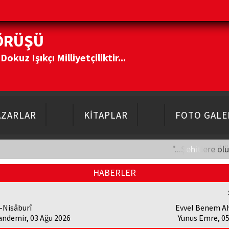
ÖRÜŞÜ
kuz Işıkçı Milliyetçiliktir...
AZARLAR
KİTAPLAR
FOTO GALE
"...Şehitlere öl
HABERLER
-Nisâburî
Evvel Benem A
andemir, 03 Ağu 2026
Yunus Emre, 0