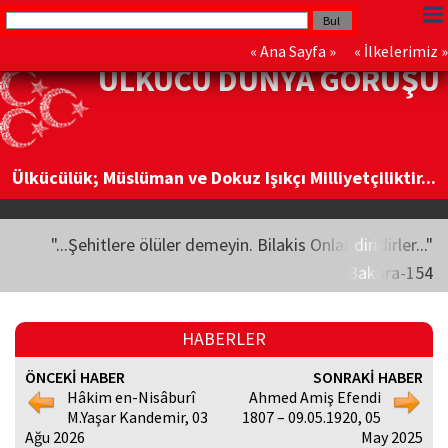
«
Ana Sayfa
» «
İlkelerimiz
»
ÜLKÜCÜ DÜNYA GÖRÜŞÜ
Ülkücülük; Müslüman ve Dokuz Işıkçı Milliyetçiliktir...
"...Şehitlere ölüler demeyin. Bilakis Onlar diridirler..."
Bakara-154
HABERLER
ÖNCEKİ HABER
SONRAKİ HABER
Hâkim en-Nisâburî
Ahmed Amiş Efendi
M.Yaşar Kandemir, 03
1807 – 09.05.1920, 05
Ağu 2026
May 2025