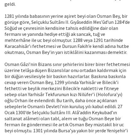
geldi.
1281 yılında babasının yerine aşiret beyi olan Osman Bey, bir
görüşe göre, Selçuklu Sultânı II. Gıyâseddin Mes’ûd’un 1284’de
Söğüd ve çevresinin kendisine tahsis edildiğine dair olan
fermanı ve yanında hediye ettiği ak sancak, tuğ ve
mehterhâne ile uc beyi olmuştur. 1288 veya 1291 tarihinde
Karacahisâr’ı fethetmesi ve Dursun Fakih’e kendi adına hutbe
okutması, Osman Bey’in yarı istiklâlini kazanması demektir.
Osman Gâzi’nin Bizans sınır şehirlerini birer birer fethetmesi
üzerine telâşa düşen Bizanslılar onu ortadan kaldırmak için
bir düğün vesilesiyle bir baskın hazırlarlar. Baskına baskınla
cevap veren Osman Bey, 1299 yılında Yarhisâr ve Bilecik’i
fethetti ve beylik merkezini Bilecik’e nakletti ve fitneye
sebep olan Yarhisâr Tekfurunun kızı Nilüfer’i (Holofura’yı)
oğlu Orhan ile evlendirdi. Bu tarih, daha önce açıklanan
sebeplerle Osmanlı Devleti’nin kuruluş yılı kabul edildi. 27
Ocak 1300’de Selçuklu Sultânı III. Alâ’addin Keykubad’ın
saltanat alâmeti olan tabl, alem ve tuğu Osman Beye bir
ferman ile göndermesi ile artık Osman Bey müstakil bir uc
beyi olmuştu. 1301 yılında Bursa’ya yakın bir yerde Yenişehir’i