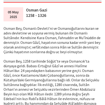
Osman Gazi
05 May
1258 - 1326
2025
Osman Bey, Osmanlı Devleti’ni ve Osmanoğullarını kuran ve
adını devletine ve soyuna vermiş bulunan ilk Osmanlı
Sultânıdır. Kendisine Kara Osman, Fahruddin ve Mu’înüddin de
denmiştir. Osman Gâzî, hayatının sonuna kadar emîr yani bey
olarak anılmıştır; vefâtından sonra Hân ve Sultân denmiştir.
Çünkü hayatının sonlarına doğru uc beyi olmuştur.
Osman Bey, 1258 tarihinde Söğüt’te veya Osmancık’ta
dünyaya geldi. Babası Ertuğrul Gâzî ve annesi Halîme
Hâtun’dur. 24 yaşındayken babasının yerine geçti. Osman
Gâzî, önce Kastamonu’daki Çobanoğullarına, sonra da
Kütahya’daki Germiyanoğullarına bağlı idi. Onlar da Selçuklu
Sultânına bağlıydılar. İlk evliliği, 1280 civarında, Sultân
Orhan’ın annesi ve Selçuklu vezirlerinden Ömer Abdülaziz
Beyin kızı olan Mâl Hâtun iledir. 1289 yılına doğru Şeyh
Edebali’nin kızı Rabî’a Bâlâ Hâtun ile evlenince, nüfuzu ve
kudreti arttı. Bu hanımından da Şehzâde Alâ’addin dünyaya