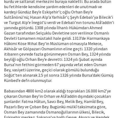
kurdu ve saltanat merkezini buraya nakletti. Bu arada bütün
bu fetihlerde kendisine yardım edenleri de unutmadı ve
kardeşi Gündüz Bey’e Eskişehir’i; oğlu Orhan Bey’e
Sultânönü’nü; Hasan Alp’a Yarhisâr’ı; Şeyh Edebalı’ya Bilecik’i
ve Turgut Alp’e İnegöl’ü verdi ve Edebalı’nın torunu Alâ’addin’i
yanında götürdü. 1308 yılında İlhanlı Hükümdarı Ahmed
Gazan tarafından Selçuklu Devletine son verilince Osmanlı
Devleti tamamen müstakil hale geldi. 1313’de Harmankaya
Hâkimi Köse Mihal Bey’in Müslüman olmasıyla Mekece,
Akhisâr ve Gölpazarı Osmanlının eline geçti. 1320 yılından
itibaren çevrede fazla görünmeyen Osman Bey, 1324 yılında
beyliği oğlu Orhan Bey’e devretti. 1324 yılı Şubat ayında
Bursa’nın fethini görmeden 67 yaşında vefat eden Osman
Bey, vasiyeti üzerine, geçici olarak gömülü bulunduğu
Söğüt’ten alınarak 2.5 yıl sonra 1326 yılında Bursa’daki Gümüş
Künbed’e defn olunmuştur.
Babasından 4800 km2 olarak aldığı toprakları 16.000 km2’ye
çıkaran Osman Bey’in Orhan ve Alâ’addin dışındaki çocukları
şunlardır: Fatma Hâtun, Savcı Bey, Melik Bey, Hamîd Bey,
Pazarlı Bey ve Çoban Bey. Bugünkü mülkî taksimata göre,
Osman Bey zamanında Osmanoğullarının ülkesi, Bilecik,
Eskişehir merkez, Sakarya’ya bağlı Geyve, Akyazı ve Hendek,