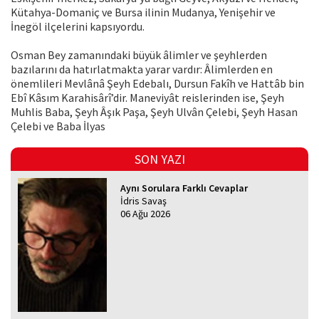
Kütahya-Domaniç ve Bursa ilinin Mudanya, Yenişehir ve
İnegöl ilçelerini kapsıyordu.
Osman Bey zamanındaki büyük âlimler ve şeyhlerden
bazılarını da hatırlatmakta yarar vardır: Âlimlerden en
önemlileri Mevlânâ Şeyh Edebalı, Dursun Fakîh ve Hattâb bin
Ebî Kâsım Karahisârî’dir. Maneviyât reislerinden ise, Şeyh
Muhlis Baba, Şeyh Âşık Paşa, Şeyh Ulvân Çelebi, Şeyh Hasan
Çelebi ve Baba İlyas
SON YAZI
Aynı Sorulara Farklı Cevaplar
İdris Savaş
06 Ağu 2026