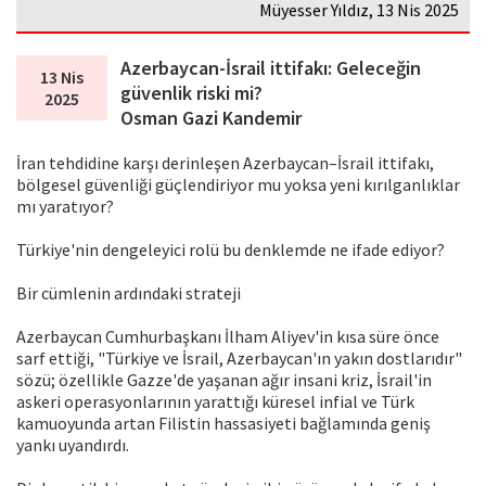
Müyesser Yıldız, 13 Nis 2025
Azerbaycan-İsrail ittifakı: Geleceğin
13 Nis
güvenlik riski mi?
2025
Osman Gazi Kandemir
İran tehdidine karşı derinleşen Azerbaycan–İsrail ittifakı,
bölgesel güvenliği güçlendiriyor mu yoksa yeni kırılganlıklar
mı yaratıyor?
Türkiye'nin dengeleyici rolü bu denklemde ne ifade ediyor?
Bir cümlenin ardındaki strateji
Azerbaycan Cumhurbaşkanı İlham Aliyev'in kısa süre önce
sarf ettiği, "Türkiye ve İsrail, Azerbaycan'ın yakın dostlarıdır"
sözü; özellikle Gazze'de yaşanan ağır insani kriz, İsrail'in
askeri operasyonlarının yarattığı küresel infial ve Türk
kamuoyunda artan Filistin hassasiyeti bağlamında geniş
yankı uyandırdı.