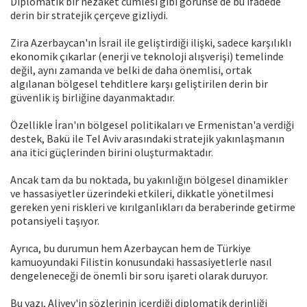
Diplomatik bir nezaket cümlesi gibi görünse de bu ifadede
derin bir stratejik çerçeve gizliydi.
Zira Azerbaycan'ın İsrail ile geliştirdiği ilişki, sadece karşılıklı
ekonomik çıkarlar (enerji ve teknoloji alışverişi) temelinde
değil, aynı zamanda ve belki de daha önemlisi, ortak
algılanan bölgesel tehditlere karşı geliştirilen derin bir
güvenlik iş birliğine dayanmaktadır.
Özellikle İran'ın bölgesel politikaları ve Ermenistan'a verdiği
destek, Bakü ile Tel Aviv arasındaki stratejik yakınlaşmanın
ana itici güçlerinden birini oluşturmaktadır.
Ancak tam da bu noktada, bu yakınlığın bölgesel dinamikler
ve hassasiyetler üzerindeki etkileri, dikkatle yönetilmesi
gereken yeni riskleri ve kırılganlıkları da beraberinde getirme
potansiyeli taşıyor.
Ayrıca, bu durumun hem Azerbaycan hem de Türkiye
kamuoyundaki Filistin konusundaki hassasiyetlerle nasıl
dengeleneceği de önemli bir soru işareti olarak duruyor.
Bu yazı, Aliyev'in sözlerinin içerdiği diplomatik derinliği