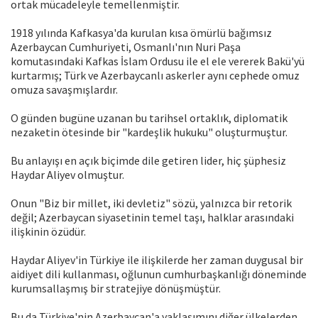
ortak mücadeleyle temellenmiştir.
1918 yılında Kafkasya'da kurulan kısa ömürlü bağımsız
Azerbaycan Cumhuriyeti, Osmanlı'nın Nuri Paşa
komutasındaki Kafkas İslam Ordusu ile el ele vererek Bakü'yü
kurtarmış; Türk ve Azerbaycanlı askerler aynı cephede omuz
omuza savaşmışlardır.
O günden bugüne uzanan bu tarihsel ortaklık, diplomatik
nezaketin ötesinde bir "kardeşlik hukuku" oluşturmuştur.
Bu anlayışı en açık biçimde dile getiren lider, hiç şüphesiz
Haydar Aliyev olmuştur.
Onun "Biz bir millet, iki devletiz" sözü, yalnızca bir retorik
değil; Azerbaycan siyasetinin temel taşı, halklar arasındaki
ilişkinin özüdür.
Haydar Aliyev'in Türkiye ile ilişkilerde her zaman duygusal bir
aidiyet dili kullanması, oğlunun cumhurbaşkanlığı döneminde
kurumsallaşmış bir stratejiye dönüşmüştür.
Bu da Türkiye'nin Azerbaycan'a yaklaşımını diğer ülkelerden