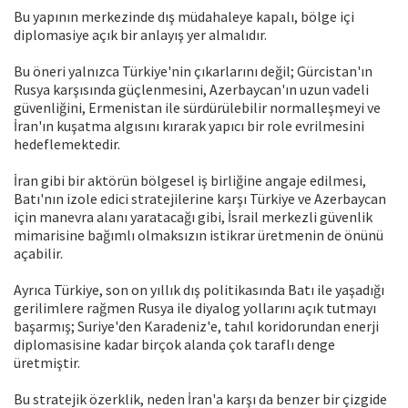
Bu yapının merkezinde dış müdahaleye kapalı, bölge içi
diplomasiye açık bir anlayış yer almalıdır.
Bu öneri yalnızca Türkiye'nin çıkarlarını değil; Gürcistan'ın
Rusya karşısında güçlenmesini, Azerbaycan'ın uzun vadeli
güvenliğini, Ermenistan ile sürdürülebilir normalleşmeyi ve
İran'ın kuşatma algısını kırarak yapıcı bir role evrilmesini
hedeflemektedir.
İran gibi bir aktörün bölgesel iş birliğine angaje edilmesi,
Batı'nın izole edici stratejilerine karşı Türkiye ve Azerbaycan
için manevra alanı yaratacağı gibi, İsrail merkezli güvenlik
mimarisine bağımlı olmaksızın istikrar üretmenin de önünü
açabilir.
Ayrıca Türkiye, son on yıllık dış politikasında Batı ile yaşadığı
gerilimlere rağmen Rusya ile diyalog yollarını açık tutmayı
başarmış; Suriye'den Karadeniz'e, tahıl koridorundan enerji
diplomasisine kadar birçok alanda çok taraflı denge
üretmiştir.
Bu stratejik özerklik, neden İran'a karşı da benzer bir çizgide