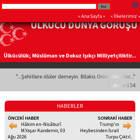
«
Ana Sayfa
» «
İlkelerimiz
»
ÜLKÜCÜ DÜNYA GÖRÜŞÜ
Ülkücülük; Müslüman ve Dokuz Işıkçı Milliyetçiliktir...
"...Şehitlere ölüler demeyin. Bilakis Onlar diridirler..."
Bakara-154
HABERLER
ÖNCEKİ HABER
SONRAKİ HABER
Hâkim en-Nisâburî
Trump’ın
M.Yaşar Kandemir, 03
Heybesinden İsrail
Ağu 2026
Turpu Çıktı!..