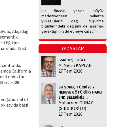
Bir önceki yazıda, büyük
medeniyetlerin yalnızca
yükselişlerini değil, düşünme
biçimlerindeki değişimi de anlamak
lkokulu, Akçadağ
gerektiğini ifade etmeye çalıştım.
retmenlik
esi Eğitim
YAZARLAR
amamladı. 1963
BAKİ YEŞİLOĞLU
oçent oldu.
M. Metin KAPLAN
sında California
27 Tem 2026
ekli olduktan
3 Mart 2009
BU SÜREÇ TÜRKİYE’Yİ
NEREYE GÖTÜRÜR? HAKLI
ENDİŞELERİMİZ...
leri (Journal of
Muharrem GÜNAY
ok sayıda basılı
(SIDDIKOĞLU)
27 Tem 2026