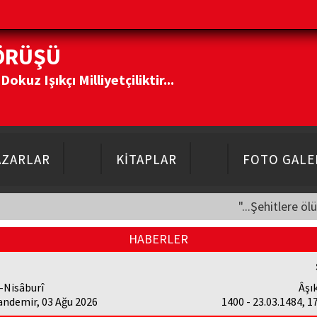
ÖRÜŞÜ
kuz Işıkçı Milliyetçiliktir...
AZARLAR
KİTAPLAR
FOTO GALE
"...Şehitlere öl
HABERLER
-Nisâburî
Âşı
andemir, 03 Ağu 2026
1400 - 23.03.1484, 1