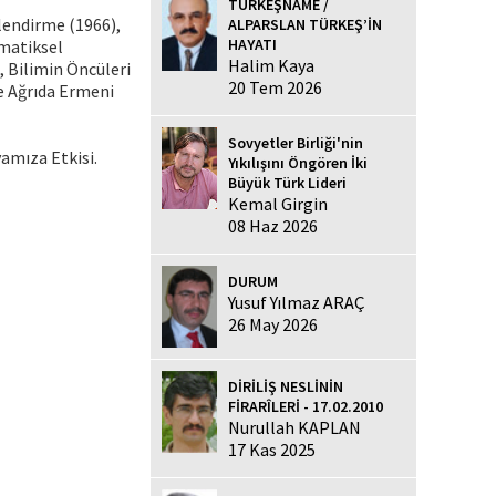
TÜRKEŞNAME /
endirme (1966),
ALPARSLAN TÜRKEŞ’İN
HAYATI
ematiksel
Halim Kaya
 Bilimin Öncüleri
20 Tem 2026
e Ağrıda Ermeni
Sovyetler Birliği'nin
yamıza Etkisi.
Yıkılışını Öngören İki
Büyük Türk Lideri
Kemal Girgin
08 Haz 2026
DURUM
Yusuf Yılmaz ARAÇ
26 May 2026
DİRİLİŞ NESLİNİN
FİRARÎLERİ - 17.02.2010
Nurullah KAPLAN
17 Kas 2025