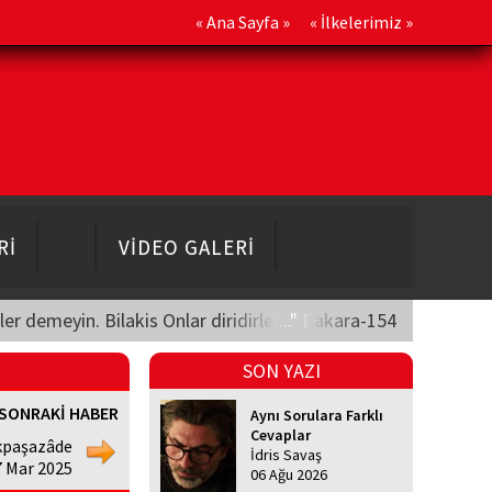
«
Ana Sayfa
» «
İlkelerimiz
»
Rİ
VİDEO GALERİ
üler demeyin. Bilakis Onlar diridirler..." Bakara-154
SON YAZI
SONRAKİ HABER
Aynı Sorulara Farklı
Cevaplar
kpaşazâde
İdris Savaş
7 Mar 2025
06 Ağu 2026