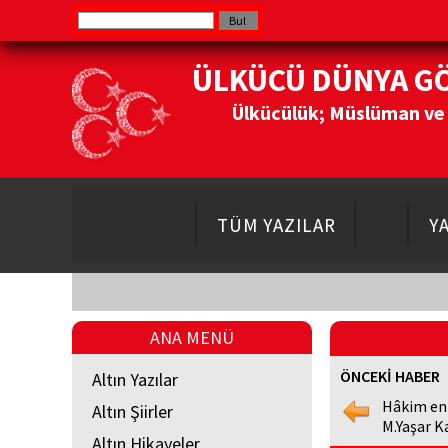
ÜLKÜCÜ DÜNYA G
Ülkücülük; Müslüman ve Do
TÜM YAZILAR
Y
ANA MENÜ
ÖNCEKİ HABER
Altın Yazılar
Hâkim en
Altın Şiirler
M.Yaşar K
Altın Hikayeler