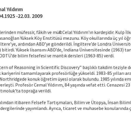
al Yıldırım
04.1925 -22.03. 2009
erinden müfessir, fâkih ve müftü Celal Yıldırım'ın kardeşidir. Kulp İ
asanoğlan Yüksek Köy Enstitüsü mezunu. Köy okullarında üç yıl öğ
ltere’ye, ardından ABD’ye gönderildi. İngiltere’de Londra Üniversit
) bitirdi. Yüksek lisansını ABD’de, Indiana Üniversitesinde (1963) t
 ODTÜ’de bilim felsefesi ve mantık dersleri (1963-85) verdi.
ern of Reasoning in Scientific Discovery” başlıklı takdim teziyle d
kariyerini tamamlayarak profesörlüğe yükseldi. 1983-85 yılları ara
-Northridgede konuk öğretim üyesi olarak bulundu. 1985 yılında em
erleşti. Profesör Cemal Yıldırım, 84 yaşında vefat etti. Cenazesi 2
tınoluk'ta toprağa verildi.
ılından itibaren Felsefe Tartışmaları, Bilim ve Ütopya, İnsan Bilim
ergilerinde yayımlandı. Ayrıca, ticaret ve muhasebe konularında ç