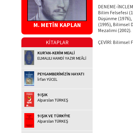
DENEME-İNCLEME: 
Bilim Felsefesi (
Düşünme (1976), 
M. METİN KAPLAN
(1995), Bilimsel
Mezalimi (2002).
KİTAPLAR
ÇEVİRİ: Bilimsel 
KUR'AN-KERİM MEALİ
ELMALILI HAMDİ YAZIR MEÂLİ
PEYGAMBERİMİZİN HAYATI
İrfan YÜCEL
9 IŞIK
Alparslan TÜRKEŞ
9 IŞIK VE TÜRKÝYE
Alparslan TÜRKEŞ