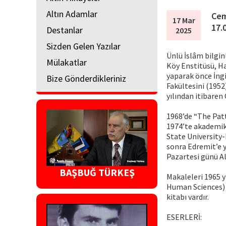
Altın Adamlar
Cem
17 Mar
17.
Destanlar
2025
Sizden Gelen Yazılar
Ünlü İslâm bilginl
Mülakatlar
Köy Enstitüsü, H
yaparak önce İngi
Bize Gönderdikleriniz
Fakültesini (1952
yılından itibaren
1968’de “The Patt
1974’te akademik 
State University
sonra Edremit’e y
Pazartesi günü Al
BAŞBUĞ TÜRKEŞ
Makaleleri 1965 y
Human Sciences) d
kitabı vardır.
ESERLERİ: