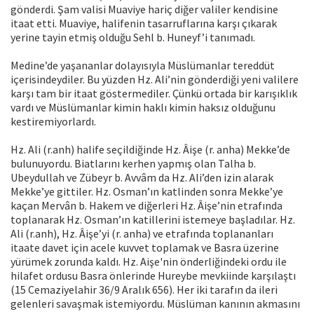
gönderdi. Şam valisi Muaviye hariç diğer valiler kendisine
itaat etti. Muaviye, halifenin tasarruflarına karşı çıkarak
yerine tayin etmiş olduğu Sehl b. Huneyf’i tanımadı.
Medine’de yaşananlar dolayısıyla Müslümanlar tereddüt
içerisindeydiler. Bu yüzden Hz. Ali’nin gönderdiği yeni valilere
karşı tam bir itaat göstermediler. Çünkü ortada bir karışıklık
vardı ve Müslümanlar kimin haklı kimin haksız olduğunu
kestiremiyorlardı.
Hz. Ali (r.anh) halife seçildiğinde Hz. Âişe (r. anha) Mekke’de
bulunuyordu. Biatlarını kerhen yapmış olan Talha b.
Ubeydullah ve Zübeyr b. Avvâm da Hz. Ali’den izin alarak
Mekke’ye gittiler. Hz. Osman’ın katlinden sonra Mekke’ye
kaçan Mervân b. Hakem ve diğerleri Hz. Âişe’nin etrafında
toplanarak Hz. Osman’ın katillerini istemeye başladılar. Hz.
Ali (r.anh), Hz. Âişe’yi (r. anha) ve etrafında toplananları
itaate davet için acele kuvvet toplamak ve Basra üzerine
yürümek zorunda kaldı. Hz. Aişe'nin önderliğindeki ordu ile
hilafet ordusu Basra önlerinde Hureybe mevkiinde karşılaştı
(15 Cemaziyelahir 36/9 Aralık 656). Her iki tarafın da ileri
gelenleri savaşmak istemiyordu. Müslüman kanının akmasını