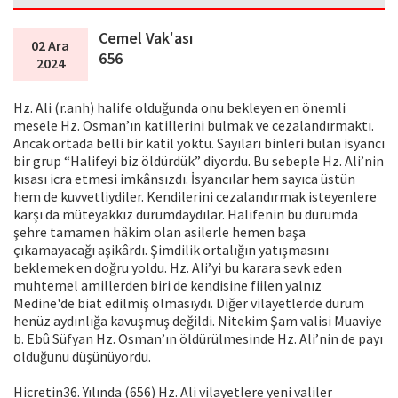
Cemel Vak'ası
02 Ara
656
2024
Hz. Ali (r.anh) halife olduğunda onu bekleyen en önemli
mesele Hz. Osman’ın katillerini bulmak ve cezalandırmaktı.
Ancak ortada belli bir katil yoktu. Sayıları binleri bulan isyancı
bir grup “Halifeyi biz öldürdük” diyordu. Bu sebeple Hz. Ali’nin
kısası icra etmesi imkânsızdı. İsyancılar hem sayıca üstün
hem de kuvvetliydiler. Kendilerini cezalandırmak isteyenlere
karşı da müteyakkız durumdaydılar. Halifenin bu durumda
şehre tamamen hâkim olan asilerle hemen başa
çıkamayacağı aşikârdı. Şimdilik ortalığın yatışmasını
beklemek en doğru yoldu. Hz. Ali’yi bu karara sevk eden
muhtemel amillerden biri de kendisine fiilen yalnız
Medine'de biat edilmiş olmasıydı. Diğer vilayetlerde durum
henüz aydınlığa kavuşmuş değildi. Nitekim Şam valisi Muaviye
b. Ebû Süfyan Hz. Osman’ın öldürülmesinde Hz. Ali’nin de payı
olduğunu düşünüyordu.
Hicretin36. Yılında (656) Hz. Ali vilayetlere yeni valiler