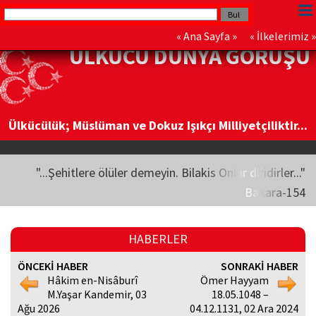
«
Ana Sayfa
» «
İlkelerimiz
»
ÜLKÜCÜ DÜNYA GÖRÜŞÜ
Ülkücülük; Müslüman ve Dokuz Işıkçı Milliyetçiliktir...
"...Şehitlere ölüler demeyin. Bilakis Onlar diridirler..."
Bakara-154
HABERLER
ÖNCEKİ HABER
SONRAKİ HABER
Hâkim en-Nisâburî
Ömer Hayyam
M.Yaşar Kandemir, 03
18.05.1048 –
Ağu 2026
04.12.1131, 02 Ara 2024