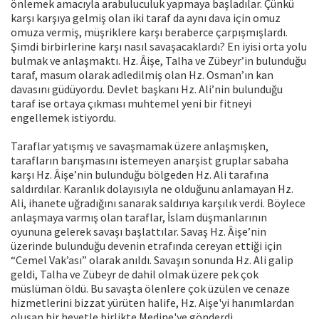
önlemek amacıyla arabuluculuk yapmaya başladılar. Çünkü
karşı karşıya gelmiş olan iki taraf da aynı dava için omuz
omuza vermiş, müşriklere karşı beraberce çarpışmışlardı.
Şimdi birbirlerine karşı nasıl savaşacaklardı? En iyisi orta yolu
bulmak ve anlaşmaktı. Hz. Âişe, Talha ve Zübeyr’in bulunduğu
taraf, masum olarak adledilmiş olan Hz. Osman’ın kan
davasını güdüyordu. Devlet başkanı Hz. Ali’nin bulunduğu
taraf ise ortaya çıkması muhtemel yeni bir fitneyi
engellemek istiyordu.
Taraflar yatışmış ve savaşmamak üzere anlaşmışken,
tarafların barışmasını istemeyen anarşist gruplar sabaha
karşı Hz. Âişe’nin bulunduğu bölgeden Hz. Ali tarafına
saldırdılar. Karanlık dolayısıyla ne olduğunu anlamayan Hz.
Ali, ihanete uğradığını sanarak saldırıya karşılık verdi. Böylece
anlaşmaya varmış olan taraflar, İslam düşmanlarının
oyununa gelerek savaşı başlattılar. Savaş Hz. Âişe’nin
üzerinde bulunduğu devenin etrafında cereyan ettiği için
“Cemel Vak’ası” olarak anıldı. Savaşın sonunda Hz. Ali galip
geldi, Talha ve Zübeyr de dahil olmak üzere pek çok
müslüman öldü. Bu savaşta ölenlere çok üzülen ve cenaze
hizmetlerini bizzat yürüten halife, Hz. Aişe'yi hanımlardan
oluşan bir heyetle birlikte Medine'ye gönderdi.