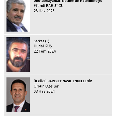
Unutulmayanlar: Necmettin Hacıeminoğlu
Efendi BARUTCU
25 Haz 2025
Serkes (3)
Hüdai KUŞ
22 Tem 2024
ÜLKÜCÜ HAREKET NASIL ENGELLENİR
Orkun Özeller
03 Haz 2024