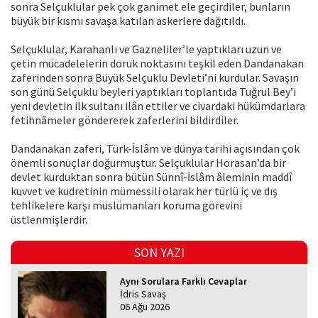
sonra Selçuklular pek çok ganimet ele geçirdiler, bunların
büyük bir kısmı savaşa katılan askerlere dağıtıldı.
Selçuklular, Karahanlı ve Gazneliler’le yaptıkları uzun ve
çetin mücadelelerin doruk noktasını teşkil eden Dandanakan
zaferinden sonra Büyük Selçuklu Devleti’ni kurdular. Savaşın
son günü Selçuklu beyleri yaptıkları toplantıda Tuğrul Bey’i
yeni devletin ilk sultanı ilân ettiler ve civardaki hükümdarlara
fetihnâmeler göndererek zaferlerini bildirdiler.
Dandanakan zaferi, Türk-İslâm ve dünya tarihi açısından çok
önemli sonuçlar doğurmuştur. Selçuklular Horasan’da bir
devlet kurduktan sonra bütün Sünnî-İslâm âleminin maddî
kuvvet ve kudretinin mümessili olarak her türlü iç ve dış
tehlikelere karşı müslümanları koruma görevini
üstlenmişlerdir.
SON YAZI
Aynı Sorulara Farklı Cevaplar
İdris Savaş
06 Ağu 2026