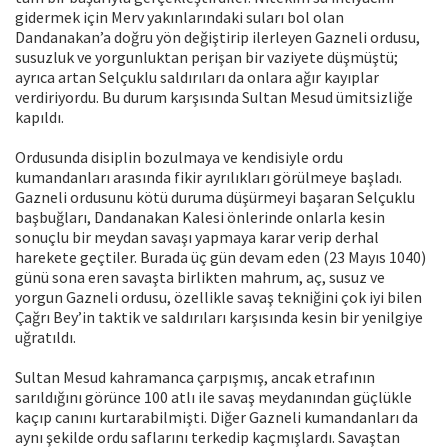
gidermek için Merv yakınlarındaki suları bol olan
Dandanakan’a doğru yön değiştirip ilerleyen Gazneli ordusu,
susuzluk ve yorgunluktan perişan bir vaziyete düşmüştü;
ayrıca artan Selçuklu saldırıları da onlara ağır kayıplar
verdiriyordu. Bu durum karşısında Sultan Mesud ümitsizliğe
kapıldı.
Ordusunda disiplin bozulmaya ve kendisiyle ordu
kumandanları arasında fikir ayrılıkları görülmeye başladı.
Gazneli ordusunu kötü duruma düşürmeyi başaran Selçuklu
başbuğları, Dandanakan Kalesi önlerinde onlarla kesin
sonuçlu bir meydan savaşı yapmaya karar verip derhal
harekete geçtiler. Burada üç gün devam eden (23 Mayıs 1040)
günü sona eren savaşta birlikten mahrum, aç, susuz ve
yorgun Gazneli ordusu, özellikle savaş tekniğini çok iyi bilen
Çağrı Bey’in taktik ve saldırıları karşısında kesin bir yenilgiye
uğratıldı.
Sultan Mesud kahramanca çarpışmış, ancak etrafının
sarıldığını görünce 100 atlı ile savaş meydanından güçlükle
kaçıp canını kurtarabilmişti. Diğer Gazneli kumandanları da
aynı şekilde ordu saflarını terkedip kaçmışlardı. Savaştan