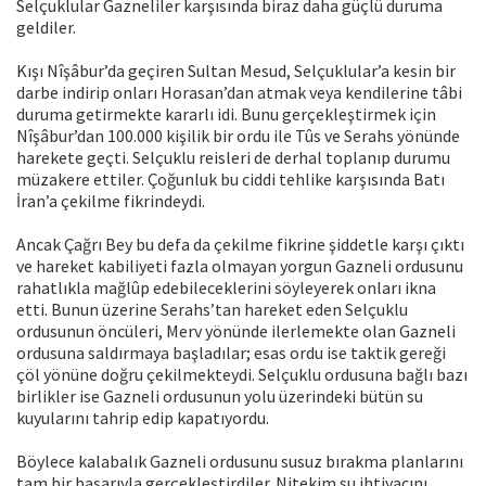
Selçuklular Gazneliler karşısında biraz daha güçlü duruma
geldiler.
Kışı Nîşâbur’da geçiren Sultan Mesud, Selçuklular’a kesin bir
darbe indirip onları Horasan’dan atmak veya kendilerine tâbi
duruma getirmekte kararlı idi. Bunu gerçekleştirmek için
Nîşâbur’dan 100.000 kişilik bir ordu ile Tûs ve Serahs yönünde
harekete geçti. Selçuklu reisleri de derhal toplanıp durumu
müzakere ettiler. Çoğunluk bu ciddi tehlike karşısında Batı
İran’a çekilme fikrindeydi.
Ancak Çağrı Bey bu defa da çekilme fikrine şiddetle karşı çıktı
ve hareket kabiliyeti fazla olmayan yorgun Gazneli ordusunu
rahatlıkla mağlûp edebileceklerini söyleyerek onları ikna
etti. Bunun üzerine Serahs’tan hareket eden Selçuklu
ordusunun öncüleri, Merv yönünde ilerlemekte olan Gazneli
ordusuna saldırmaya başladılar; esas ordu ise taktik gereği
çöl yönüne doğru çekilmekteydi. Selçuklu ordusuna bağlı bazı
birlikler ise Gazneli ordusunun yolu üzerindeki bütün su
kuyularını tahrip edip kapatıyordu.
Böylece kalabalık Gazneli ordusunu susuz bırakma planlarını
tam bir başarıyla gerçekleştirdiler. Nitekim su ihtiyacını