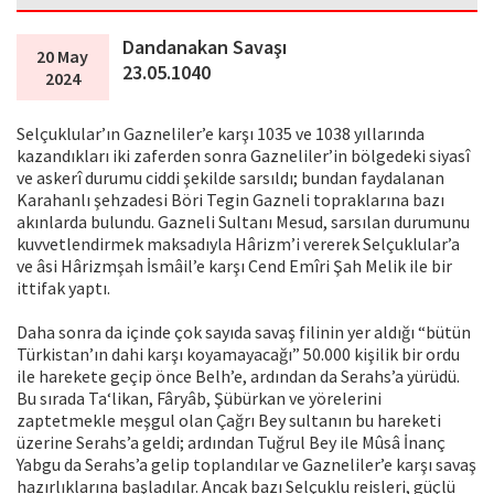
Dandanakan Savaşı
20 May
23.05.1040
2024
Selçuklular’ın Gazneliler’e karşı 1035 ve 1038 yıllarında
kazandıkları iki zaferden sonra Gazneliler’in bölgedeki siyasî
ve askerî durumu ciddi şekilde sarsıldı; bundan faydalanan
Karahanlı şehzadesi Böri Tegin Gazneli topraklarına bazı
akınlarda bulundu. Gazneli Sultanı Mesud, sarsılan durumunu
kuvvetlendirmek maksadıyla Hârizm’i vererek Selçuklular’a
ve âsi Hârizmşah İsmâil’e karşı Cend Emîri Şah Melik ile bir
ittifak yaptı.
Daha sonra da içinde çok sayıda savaş filinin yer aldığı “bütün
Türkistan’ın dahi karşı koyamayacağı” 50.000 kişilik bir ordu
ile harekete geçip önce Belh’e, ardından da Serahs’a yürüdü.
Bu sırada Ta‘likan, Fâryâb, Şübürkan ve yörelerini
zaptetmekle meşgul olan Çağrı Bey sultanın bu hareketi
üzerine Serahs’a geldi; ardından Tuğrul Bey ile Mûsâ İnanç
Yabgu da Serahs’a gelip toplandılar ve Gazneliler’e karşı savaş
hazırlıklarına başladılar. Ancak bazı Selçuklu reisleri, güçlü