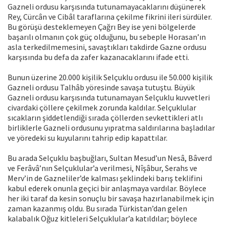
Gazneli ordusu karşısında tutunamayacaklarını düşünerek
Rey, Cürcân ve Cibâl taraflarına çekilme fikrini ileri sürdüler.
Bu görüşü desteklemeyen Çağrı Bey ise yeni bölgelerde
başarılı olmanın çok güç olduğunu, bu sebeple Horasan’ın
asla terkedilmemesini, savaştıkları takdirde Gazne ordusu
karşısında bu defa da zafer kazanacaklarını ifade etti.
Bunun üzerine 20.000 kişilik Selçuklu ordusu ile 50.000 kişilik
Gazneli ordusu Talhâb yöresinde savaşa tutuştu. Büyük
Gazneli ordusu karşısında tutunamayan Selçuklu kuvvetleri
civardaki çöllere çekilmek zorunda kaldılar. Selçuklular
sıcakların şiddetlendiği sırada çöllerden sevkettikleri atlı
birliklerle Gazneli ordusunu yıpratma saldırılarına başladılar
ve yöredeki su kuyularını tahrip edip kapattılar.
Bu arada Selçuklu başbuğları, Sultan Mesud’un Nesâ, Bâverd
ve Ferâvâ’nın Selçuklular’a verilmesi, Nîşâbur, Serahs ve
Merv’in de Gazneliler’de kalması şeklindeki barış teklifini
kabul ederek onunla geçici bir anlaşmaya vardılar. Böylece
her iki taraf da kesin sonuçlu bir savaşa hazırlanabilmek için
zaman kazanmış oldu. Bu sırada Türkistan’dan gelen
kalabalık Oğuz kitleleri Selçuklular’a katıldılar; böylece