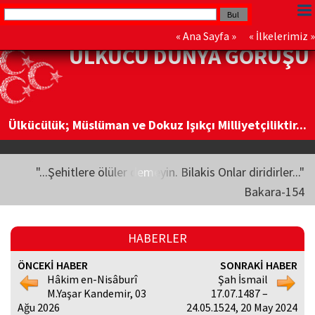
«
Ana Sayfa
» «
İlkelerimiz
»
ÜLKÜCÜ DÜNYA GÖRÜŞÜ
Ülkücülük; Müslüman ve Dokuz Işıkçı Milliyetçiliktir...
"...Şehitlere ölüler demeyin. Bilakis Onlar diridirler..."
Bakara-154
HABERLER
ÖNCEKİ HABER
SONRAKİ HABER
Hâkim en-Nisâburî
Şah İsmail
M.Yaşar Kandemir, 03
17.07.1487 –
Ağu 2026
24.05.1524, 20 May 2024