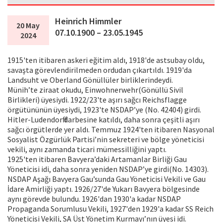
Heinrich Himmler
20 May
07.10.1900 – 23.05.1945
2024
1915'ten itibaren askeri eğitim aldı, 1918'de astsubay oldu,
savaşta görevlendirilmeden ordudan çıkartıldı. 1919'da
Landsuht ve Oberland Gönüllüler birliklerindeydi.
Münih’te ziraat okudu, Einwohnerwehr(Gönüllü Sivil
Birlikleri) üyesiydi. 1922/23'te aşırı sağcı Reichsflagge
örgütününün üyesiydi, 1923'te NSDAP’ye (No. 42404) girdi.
Hitler-Ludendorff darbesine katıldı, daha sonra çeşitli aşırı
sağcı örgütlerde yer aldı. Temmuz 1924'ten itibaren Nasyonal
Sosyalist Özgürlük Partisi’nin sekreteri ve bölge yöneticisi
vekili, aynı zamanda ticari mümessilliğini yaptı.
1925'ten itibaren Bavyera’daki Artamanlar Birliği Gau
Yöneticisi idi, daha sonra yeniden NSDAP’ye girdi(No. 14303).
NSDAP Aşağı Bavyera Gau’sunda Gau Yöneticisi Vekili ve Gau
İdare Amirliği yaptı. 1926/27'de Yukarı Bavyera bölgesinde
aynı görevde bulundu. 1926'dan 1930'a kadar NSDAP
Propaganda Sorumlusu Vekili, 1927'den 1929'a kadar SS Reich
Yöneticisi Vekili, SA Üst Yönetim Kurmayı’nın üyesi idi.