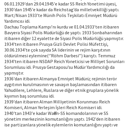
06.01.1929'dan 29.04.1945'e kadar SS Reich Yönetimi üyesi,
1930'dan 1945'e kadar da Reichstag’da milletvekilliği yaptı.
Mart/Nisan 1933'te Münih Polis Teşkilatı Emniyet Müdürü
Yardımcısı idi.
Dachau Toplama Kampı’nı kurdu ve 01.04.1933'ten itibaren
Bavyera Siyasi Polis Müdürlüğü de yaptı. 1933 Sonbaharından
itibaren diğer 12 eyalette de Siyasi Polis Müdürlüğü yapmıştır.
1934'ten itibaren Prusya Gizli Devlet Polisi Müfettişi,
30.06.1934'te çok sayıda SA liderinin ve rejim karşıtının
öldürülmesi eylemine(‘’Röhm Darbesi’’) karıştı. Temmuz
1934'ten itibaren NSDAP Reich Yöneticisi ve Milliyet Sorunları
Sorumlusu idi. Prusya Gestaposu’su Müdür Yardımcılığı da
yapmıştır.
1936'dan itibaren Almanya Emniyet Müdürü; rejimin terör
aygıtının kurulmasının ve savaşın başlamasından itibaren
Yahudilere, Lehlere, Ruslara ve diğer etnik gruplara yönelik
kıyımın baş sorumlusu idi.
1939'dan itibaren Alman Milliyetinin Korunması Reich
Komiseri, Alman Yerleşim İşleri Reich Komiseri idi.
1940'tan 1943'e kadar Waffen-SS komandolarının ve SS
yönetim merkezinin komutanlığını yaptı. 1942'den itibaren
ise partizanlara yönelik eylemlerin komutanlığını yaptı ve