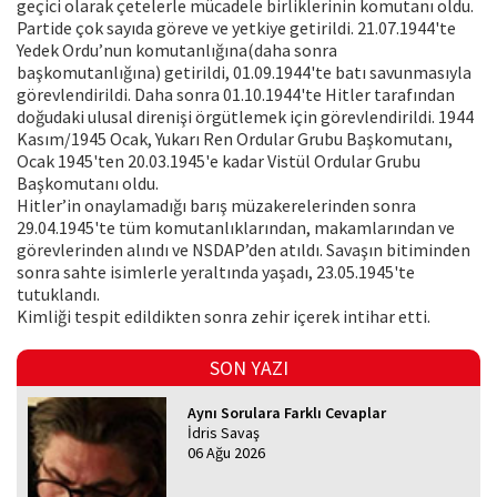
geçici olarak çetelerle mücadele birliklerinin komutanı oldu.
Partide çok sayıda göreve ve yetkiye getirildi. 21.07.1944'te
Yedek Ordu’nun komutanlığına(daha sonra
başkomutanlığına) getirildi, 01.09.1944'te batı savunmasıyla
görevlendirildi. Daha sonra 01.10.1944'te Hitler tarafından
doğudaki ulusal direnişi örgütlemek için görevlendirildi. 1944
Kasım/1945 Ocak, Yukarı Ren Ordular Grubu Başkomutanı,
Ocak 1945'ten 20.03.1945'e kadar Vistül Ordular Grubu
Başkomutanı oldu.
Hitler’in onaylamadığı barış müzakerelerinden sonra
29.04.1945'te tüm komutanlıklarından, makamlarından ve
görevlerinden alındı ve NSDAP’den atıldı. Savaşın bitiminden
sonra sahte isimlerle yeraltında yaşadı, 23.05.1945'te
tutuklandı.
Kimliği tespit edildikten sonra zehir içerek intihar etti.
SON YAZI
Aynı Sorulara Farklı Cevaplar
İdris Savaş
06 Ağu 2026