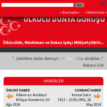
«
Ana Sayfa
» «
İlkelerimiz
»
ÜLKÜCÜ DÜNYA GÖRÜŞÜ
Ülkücülük; Müslüman ve Dokuz Işıkçı Milliyetçiliktir...
"...Şehitlere ölüler demeyin. Bilakis Onlar diridirler..."
Bakara-154
HABERLER
ÖNCEKİ HABER
SONRAKİ HABER
Hâkim en-Nisâburî
Kemal Satır
M.Yaşar Kandemir, 03
1911 – 23.05.1991, 20
Ağu 2026
May 2024