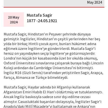
May 2024
Mustafa Sagir
20 May
1877 -24.05.1921
2024
Mustafa Sagir, Hindistan’ın Peşaver şehrinde dünyaya
gelmiştir. İngilizler, Hindistan’ın çeşitli yerlerinden her beş
yılda bir birkaç Hintli çocuk ayırır, bunları hükümet adına
eğitmek üzere İngiltere’ye gönderirlerdi. Mustafa Sagir’i
henüz on yaşındayken seçip İngiltere’ye götürmüşlerdir.
Londra’nın küçük bir kasabasında özel bir okulda okumuş,
Oxford Üniversitesi sınavlarına çalışarak buraya bağlı Lincoln
Koleji ardından da Cambridge Üniversitesi’ni bitirmişti.
İngiliz M16 (Gizli Servis) tarafından yetiştirilen Sagir, Arapça,
Farsça, Almanca ve Türkçe bilmekteydi.
Mustafa Sagir, Haydar adında bir Afganlıyı kullanarak
Afganistan Emiri Habib El Han’ı öldürtmüş ve tutuklanmıştı.
Ancak İngiliz baskısıyla sadece sınır dışı edilme cezası
almıştır. Casusluktaki başarıları dolayısıyla, İngilizler Sagir’i
Anadolu’daki Millî Mücadele’yi baltalamak ve Ankara’nın