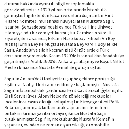
durumu hakkında ayrıntılı bilgiler toplamakla
görevlendirmiştir. 1920 yılının ortalarında İstanbul’a
gelmiştir. İngilizlerden kaçan ve onlara düşman bir Hint
Hilafet Komitesi murahhası hüviyeti alan Mustafa Sagir,
İstanbul Şehzadebaşı’ndaki evinde Türk ve Hint Uhivveti
İslamiyye adlı bir cemiyet kurmuştur. Cemiyetin sürekli
ziyaretçileri arasında, Erkân-ı Harp Subayı Filibeli Ali Bey,
Yüzbaşı Emin Bey ile Muğlalı Mustafa Bey vardır. Böylelikle
Sagir, Anadolu’ya silah kaçıran gizli örgütlerdeki Türk
dostlarının yardımıyla Kasım 1920’de İstanbul’dan Anadolu’ya
geçirilmiştir. Aralık 1920’de Ankara’ya ulaşmış ve Büyük Millet
Meclisi binasında Mustafa Kemal ile görüşmüştür.
Sagir’in Ankara’daki faaliyetleri şüphe çekince görüştüğü
kişiler ve faaliyetleri rapor edilmeye başlanmıştır. Mustafa
Sagir’in İstanbul’daki yardımcısı Ferit Cavit aracılığıyla İngiliz
Gizli Servisi üyesi Albay Nelson’a gönderdiği mektuplar
incelenince casus olduğu anlaşılmıştır. Kimyager Avni Refik
Bekman, amonyak kullanılarak yapılan incelemelerde
birtakım kırmızı yazılar ortaya çıkınca Mustafa Sagir
tutuklanmıştır. Sagir’in, mektubunda; Mustafa Kemal’in
yaşantısı, evinden ne zaman dışarı çıktığı, otomobille