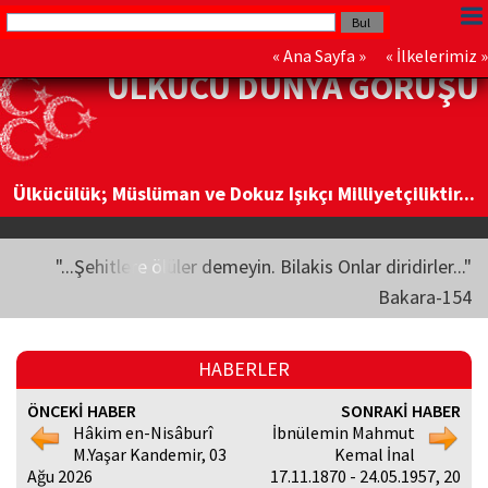
«
Ana Sayfa
» «
İlkelerimiz
»
ÜLKÜCÜ DÜNYA GÖRÜŞÜ
Ülkücülük; Müslüman ve Dokuz Işıkçı Milliyetçiliktir...
"...Şehitlere ölüler demeyin. Bilakis Onlar diridirler..."
Bakara-154
HABERLER
ÖNCEKİ HABER
SONRAKİ HABER
Hâkim en-Nisâburî
İbnülemin Mahmut
M.Yaşar Kandemir, 03
Kemal İnal
Ağu 2026
17.11.1870 - 24.05.1957, 20