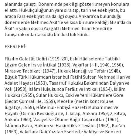
alanında çalıştı. Döneminde pek ilgi gösterilmeyen konulara
el attı. Hukukçuluğunun yanı sıra tıp, tarih ve edebiyata, bu
arada Fars edebiyatına da ilgi duydu. Ankara’da bulunduğu
dönemlerde Mehmed Âkif’le ve kısa bir süre kaldığı Mısır’da da
Âkif’in yakın dostu Yozgatlı Mehmed İhsan Efendi ile
tanışarak onlarla köklü bir dostluk kurdu.
ESERLERİ:
Fâzılın Galatât Defteri (1919-20), Eski Hâdiselerde Tatbiki
Lâzım Gelen İrs ve İntikal (1938), Vakıflar (I-II, 1940, 1950),
Miras ve Tatbikatı (1947), Hukuk Mantığı ve Tefsir (1948),
Büyük Türk Hükümdarı İstanbul Fatihi Sultan Mehmed Han ve
Adalet Hayatı (1953), Tasarruf Hukuku Bakımından Dalyan ve
Voli (1953), İslâm Hukukunda Ferâiz ve İntikal (1954), İslâm
Hukuku (1955), Sular Hukuku, Eski ve Yeni Hükümlere Göre
(Sedat Çumralı ile, 1959), Mecelle (metin kontrolu ve
lugatçe, 1959), Hâtemül-Enbiyâ Hazreti Muhammed ve
Hayatı (Osman Keskioğlu ile, 1. kitap, Ankara 1959; 2. kitap,
Ankara 1960), Vasiyet ve Ölüme Bağlı Tasarruflar (1961),
İslâmda Kaza, Hüküm ve Hakimlik ve Tevâbii (1962), Kur’an
(1963), Vakıflara Dair Yazılan Eserlerle Vakfiye ve Benzeri