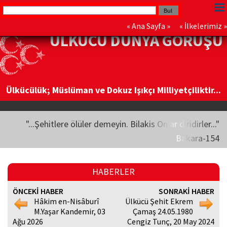
«
Ana Sayfa
» «
İlkelerimiz
»
ÜLKÜCÜ DÜNYA GÖRÜŞÜ
Ülkücülük; Müslüman ve Dokuz Işıkçı Milliyetçiliktir...
"...Şehitlere ölüler demeyin. Bilakis Onlar diridirler..."
Bakara-154
HABERLER
ÖNCEKİ HABER
SONRAKİ HABER
Hâkim en-Nisâburî
Ülkücü Şehit Ekrem
M.Yaşar Kandemir, 03
Çamaş 24.05.1980
Ağu 2026
Cengiz Tunç, 20 May 2024