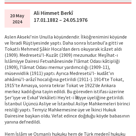
Ali Himmet Berkî
20 May
17.01.1882 – 24.05.1976
2024
Aslen Akseki’nin Unulla köyündendir. İlköğrenimini köyünde
ve İbradi Rüştiyesinde yaptı. Daha sonra İstanbul’a gitti ve
Tokatlı Mehmed Şâkir Hoca’dan ders okuyarak icâzet aldı
(1909). Medresetü’l-Kuzât (1909) mezunudur. Meşîhat-ı
İslâmiyye Dairesi Fetvahânesinde İ’lâmat Odası kâtipliği
(1909), İ’lâmat Odası memur yardımcılığı (1909-11),
müsevvidlik (1911) yaptı. Ayrıca Medresetü’l- kudât’ın
ahkâmü’l-arâzî hocalığına getirildi (1911-). 1914’te Tokat,
1915’te Amasya, sonra tekrar Tokat ve 1922’de Ankara
merkez kadılığına tayin edildi. Bu görevden istifası üzerine
Şer’iyye ve Evkaf Vekâleti Hey’et-i İftaiyye üyeliğine getirildi.
İstanbul Üçüncü Asliye ve İstanbul Asliye Mahkemeleri birinci
reisliği yaptı. Temyiz Mahkemesine üye ve İkinci Hukuk
Dairesine başkan oldu. Vefat edince doğduğu köyde babasının
yanına defnedildi.
Hem İslâm ve Osmanlı hukuku hem de Türk medenî hukuku