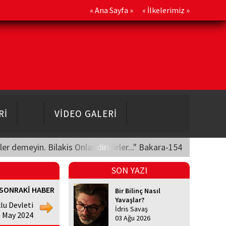
«
Ana Sayfa
» «
İlkelerimiz
»
Rİ
VİDEO GALERİ
üler demeyin. Bilakis Onlar diridirler..." Bakara-154
SON YAZI
SONRAKİ HABER
Bir Bilinç Nasıl
Yavaşlar?
lu Devleti
İdris Savaş
0 May 2024
03 Ağu 2026