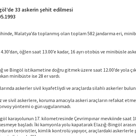
göl’de 33 askerin şehit edilmesi
05.1993
rihinde, Malatya’da toplanmış olan toplam 582 jandarma eri, minib
4.30’dan, öğlen saat 13.00’e kadar, 16 ayrı otobüs ve minibüsle ask
ğ ve Bingöl istikametine doğru gitmek üzere saat 12.00’de yola çı
çıkan minibüste ise 28 er vardı.
arında askerler sivil kıyafetliydi ve araçlarda silahlı askerler bul
 ve sivil askerlere, koruma amacıyla askeri araçların refakat etme
konvoy yöntemi o gün uygulanmadı.
ngöl karayolunun 17. kilometresinde Çevrimpınar mevkiinde saat 1
kesmeye başladı. İki kamyonla yolu kapatarak Elazığ-Bingöl arasınd
rduran teröristler, kimlik kontrolü yapıyor, araçlardaki askerlerle p