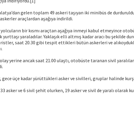
ıya indiriyordu.[1]
alatya’dan gelen toplam 49 askeri taşıyan iki minibüs de durduruldu
askerler araçlardan aşağıya indirildi.
e yolcuların bir kısmı araçtan aşağıya inmeyi kabul etmeyince otob
k yurttaşı yaraladılar. Yaklaşık elli altmış kadar aracı bu şekilde du
istler, saat 20.30 gibi tespit ettikleri bütün askerleri ve alıkoydukla
ı.
 olay yerine ancak saat 21.00 ulaştı, otobüste taranan sivil yaralıla
i.
, gece üçe kadar yürüttükleri asker ve sivilleri, gruplar halinde kurş
 33 asker ve 6 sivil şehit olurken, 19 asker ve sivil de yaralı olarak k