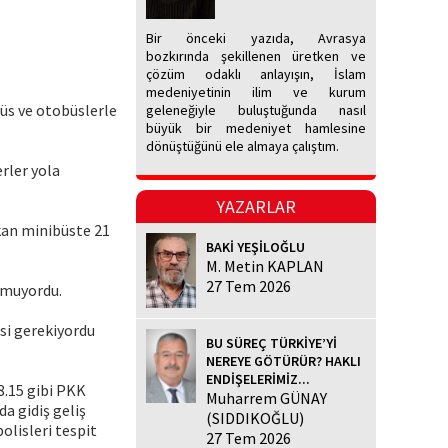
Bir önceki yazıda, Avrasya
bozkırında şekillenen üretken ve
çözüm odaklı anlayışın, İslam
medeniyetinin ilim ve kurum
üs ve otobüslerle
geleneğiyle buluştuğunda nasıl
büyük bir medeniyet hamlesine
dönüştüğünü ele almaya çalıştım.
erler yola
YAZARLAR
kan minibüste 21
BAKİ YEŞİLOĞLU
M. Metin KAPLAN
27 Tem 2026
unmuyordu.
si gerekiyordu
BU SÜREÇ TÜRKİYE’Yİ
NEREYE GÖTÜRÜR? HAKLI
ENDİŞELERİMİZ...
8.15 gibi PKK
Muharrem GÜNAY
a gidiş geliş
(SIDDIKOĞLU)
olisleri tespit
27 Tem 2026