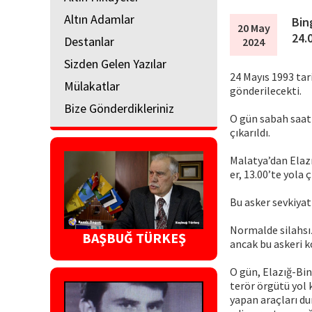
Altın Adamlar
Bin
20 May
24.
Destanlar
2024
Sizden Gelen Yazılar
24 Mayıs 1993 ta
Mülakatlar
gönderilecekti.
Bize Gönderdikleriniz
O gün sabah saat 
çıkarıldı.
Malatya’dan Elazı
er, 13.00’te yola 
Bu asker sevkiyatl
Normalde silahsız
BAŞBUĞ TÜRKEŞ
ancak bu askeri 
O gün, Elazığ-Bi
terör örgütü yol 
yapan araçları du