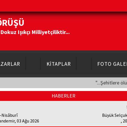
ÖRÜŞÜ
kuz Işıkçı Milliyetçiliktir...
AZARLAR
KİTAPLAR
FOTO GALE
"...Şehitlere öl
HABERLER
-Nisâburî
Büyük Selçuk
andemir, 03 Ağu 2026
, 2