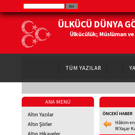
ÜLKÜCÜ DÜNYA G
Ülkücülük; Müslüman ve Do
TÜM YAZILAR
Y
ANA MENÜ
ÖNCEKİ HABER
Altın Yazılar
Hâkim en
Altın Şiirler
M.Yaşar K
Altın Hikayeler