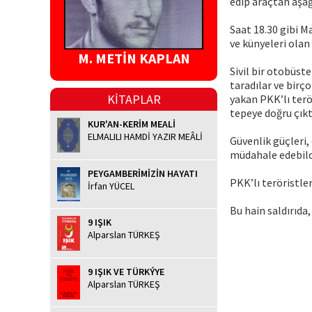
edip araçtan aşağ
Saat 18.30 gibi M
ve künyeleri olan 
M. METİN KAPLAN
Sivil bir otobüst
taradılar ve birço
KİTAPLAR
yakan PKK’lı terör
tepeye doğru çıkt
KUR'AN-KERİM MEALİ
ELMALILI HAMDİ YAZIR MEÂLİ
Güvenlik güçleri,
müdahale edebild
PEYGAMBERİMİZİN HAYATI
PKK’lı teröristler
İrfan YÜCEL
Bu hain saldırıda,
9 IŞIK
Alparslan TÜRKEŞ
9 IŞIK VE TÜRKÝYE
Alparslan TÜRKEŞ