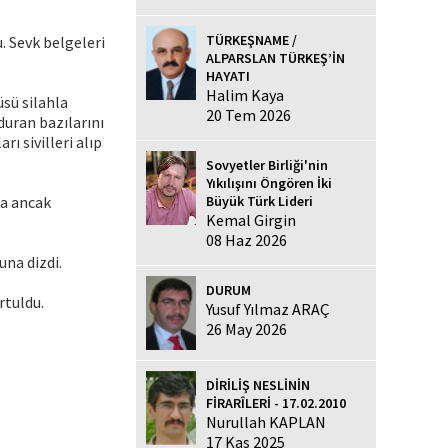
TÜRKEŞNAME /
. Sevk belgeleri
ALPARSLAN TÜRKEŞ’İN
HAYATI
Halim Kaya
üsü silahla
20 Tem 2026
rduran bazılarını
rı sivilleri alıp
Sovyetler Birliği'nin
Yıkılışını Öngören İki
ra ancak
Büyük Türk Lideri
Kemal Girgin
08 Haz 2026
una dizdi.
DURUM
urtuldu.
Yusuf Yılmaz ARAÇ
26 May 2026
DİRİLİŞ NESLİNİN
FİRARÎLERİ - 17.02.2010
Nurullah KAPLAN
17 Kas 2025