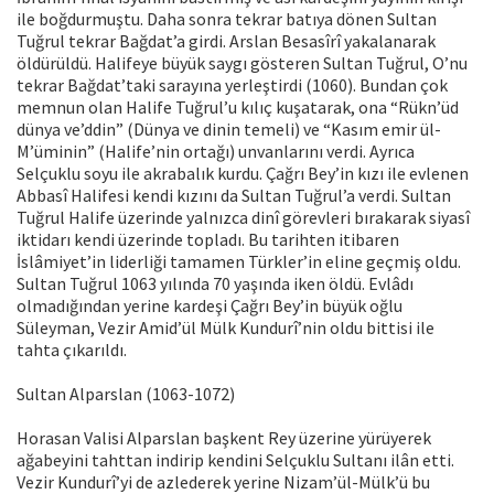
ile boğdurmuştu. Daha sonra tekrar batıya dönen Sultan
Tuğrul tekrar Bağdat’a girdi. Arslan Besasîrî yakalanarak
öldürüldü. Halifeye büyük saygı gösteren Sultan Tuğrul, O’nu
tekrar Bağdat’taki sarayına yerleştirdi (1060). Bundan çok
memnun olan Halife Tuğrul’u kılıç kuşatarak, ona “Rükn’üd
dünya ve’ddin” (Dünya ve dinin temeli) ve “Kasım emir ül-
M’üminin” (Halife’nin ortağı) unvanlarını verdi. Ayrıca
Selçuklu soyu ile akrabalık kurdu. Çağrı Bey’in kızı ile evlenen
Abbasî Halifesi kendi kızını da Sultan Tuğrul’a verdi. Sultan
Tuğrul Halife üzerinde yalnızca dinî görevleri bırakarak siyasî
iktidarı kendi üzerinde topladı. Bu tarihten itibaren
İslâmiyet’in liderliği tamamen Türkler’in eline geçmiş oldu.
Sultan Tuğrul 1063 yılında 70 yaşında iken öldü. Evlâdı
olmadığından yerine kardeşi Çağrı Bey’in büyük oğlu
Süleyman, Vezir Amid’ül Mülk Kundurî’nin oldu bittisi ile
tahta çıkarıldı.
Sultan Alparslan (1063-1072)
Horasan Valisi Alparslan başkent Rey üzerine yürüyerek
ağabeyini tahttan indirip kendini Selçuklu Sultanı ilân etti.
Vezir Kundurî’yi de azlederek yerine Nizam’ül-Mülk’ü bu