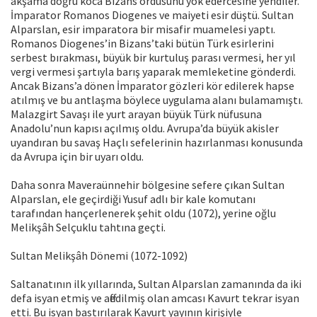
akşama doğru koca Bizans ordusunu yok edercesine yendiler.
İmparator Romanos Diogenes ve maiyeti esir düştü. Sultan
Alparslan, esir imparatora bir misafir muamelesi yaptı.
Romanos Diogenes’in Bizans’taki bütün Türk esirlerini
serbest bırakması, büyük bir kurtuluş parası vermesi, her yıl
vergi vermesi şartıyla barış yaparak memleketine gönderdi.
Ancak Bizans’a dönen İmparator gözleri kör edilerek hapse
atılmış ve bu antlaşma böylece uygulama alanı bulamamıştı.
Malazgirt Savaşı ile yurt arayan büyük Türk nüfusuna
Anadolu’nun kapısı açılmış oldu. Avrupa’da büyük akisler
uyandıran bu savaş Haçlı sefelerinin hazırlanması konusunda
da Avrupa için bir uyarı oldu.
Daha sonra Maveraünnehir bölgesine sefere çıkan Sultan
Alparslan, ele geçirdiği Yusuf adlı bir kale komutanı
tarafından hançerlenerek şehit oldu (1072), yerine oğlu
Melikşâh Selçuklu tahtına geçti.
Sultan Melikşâh Dönemi (1072-1092)
Saltanatının ilk yıllarında, Sultan Alparslan zamanında da iki
defa isyan etmiş ve affedilmiş olan amcası Kavurt tekrar isyan
etti. Bu isyan bastırılarak Kavurt yayının kirişiyle