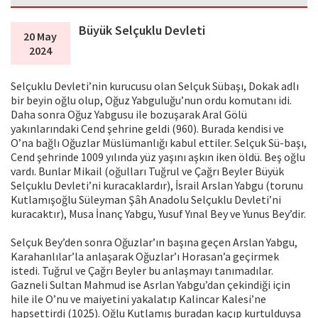
Büyük Selçuklu Devleti
20 May
2024
Selçuklu Devleti’nin kurucusu olan Selçuk Sübaşı, Dokak adlı
bir beyin oğlu olup, Oğuz Yabguluğu’nun ordu komutanı idi.
Daha sonra Oğuz Yabgusu ile bozuşarak Aral Gölü
yakınlarındaki Cend şehrine geldi (960). Burada kendisi ve
O’na bağlı Oğuzlar Müslümanlığı kabul ettiler. Selçuk Sü-başı,
Cend şehrinde 1009 yılında yüz yaşını aşkın iken öldü. Beş oğlu
vardı. Bunlar Mikail (oğulları Tuğrul ve Çağrı Beyler Büyük
Selçuklu Devleti’ni kuracaklardır), İsrail Arslan Yabgu (torunu
Kutlamışoğlu Süleyman Şâh Anadolu Selçuklu Devleti’ni
kuracaktır), Musa İnanç Yabgu, Yusuf Yınal Bey ve Yunus Bey’dir.
Selçuk Bey’den sonra Oğuzlar’ın başına geçen Arslan Yabgu,
Karahanlılar’la anlaşarak Oğuzlar’ı Horasan’a geçirmek
istedi. Tuğrul ve Çağrı Beyler bu anlaşmayı tanımadılar.
Gazneli Sultan Mahmud ise Asrlan Yabgu’dan çekindiği için
hile ile O’nu ve maiyetini yakalatıp Kalincar Kalesi’ne
hapsettirdi (1025). Oğlu Kutlamış buradan kaçıp kurtulduysa