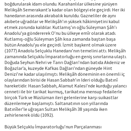
boğdurularak idam olundu. Karahanlılar ülkesine yürüyen
Melikşâh Semerakant’a kadar olan bölgeyi ele geçirdi. Her iki
hanedanın arasında akrabalık kuruldu. Gazneliler de aynı
akıbete uğradılar ve Melikşâh’ın yüksek hâkimiyetini kabul
etmek zorunda kaldılar. Kutlamış’ın oğlu Süleyman Şâh’ı
Anadolu’ya göndererek O’nu bu ülkeye emîr olarak atadı.
Kutlamış-oğlu Süleyman Şâh kısa zamanda baştan başa
bütün Anadolu’yu ele geçirdi. İzmit başkent olmak üzere
(1077) Anadolu Selçuklu Hanedanı’nın temelini attı. Melikşâh
zamanında Selçuklu İmparatorluğu en geniş sınırlarına ulaştı.
Doğuda Seyhun Nehri ve Tanrı Dağları’ndan batıda Akdeniz ve
Boğazlar’a, kuzeyde Kafkas Dağları’ndan güneyde Hint
Denizi’ne kadar ulaşılmıştı. Melikşâh döneminin en önemli iç
olaylarından birisi de Hasan Sabbah’ın lderi olduğu Batınî
hareketidir. Hasan Sabbah, Alamut Kalesi’nde kurduğu yalancı
cenneti ile bir tarikat kurmuş, tarikatına mensup fedailerle
birçok Türk ve Müslüman ileri gelenlerine karşı suikastlar
düzenlemeye başlamıştı. Saltanatının son yıllarında
Batınîler’le uğraşan Sultan Melikşâh 38 yaşında iken
zehirlenerek öldü (1092).
Büyük Selçuklu İmparatorluğu’nun Parçalanması