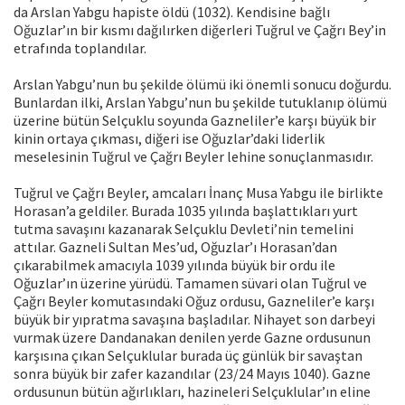
da Arslan Yabgu hapiste öldü (1032). Kendisine bağlı
Oğuzlar’ın bir kısmı dağılırken diğerleri Tuğrul ve Çağrı Bey’in
etrafında toplandılar.
Arslan Yabgu’nun bu şekilde ölümü iki önemli sonucu doğurdu.
Bunlardan ilki, Arslan Yabgu’nun bu şekilde tutuklanıp ölümü
üzerine bütün Selçuklu soyunda Gazneliler’e karşı büyük bir
kinin ortaya çıkması, diğeri ise Oğuzlar’daki liderlik
meselesinin Tuğrul ve Çağrı Beyler lehine sonuçlanmasıdır.
Tuğrul ve Çağrı Beyler, amcaları İnanç Musa Yabgu ile birlikte
Horasan’a geldiler. Burada 1035 yılında başlattıkları yurt
tutma savaşını kazanarak Selçuklu Devleti’nin temelini
attılar. Gazneli Sultan Mes’ud, Oğuzlar’ı Horasan’dan
çıkarabilmek amacıyla 1039 yılında büyük bir ordu ile
Oğuzlar’ın üzerine yürüdü. Tamamen süvari olan Tuğrul ve
Çağrı Beyler komutasındaki Oğuz ordusu, Gazneliler’e karşı
büyük bir yıpratma savaşına başladılar. Nihayet son darbeyi
vurmak üzere Dandanakan denilen yerde Gazne ordusunun
karşısına çıkan Selçuklular burada üç günlük bir savaştan
sonra büyük bir zafer kazandılar (23/24 Mayıs 1040). Gazne
ordusunun bütün ağırlıkları, hazineleri Selçuklular’ın eline