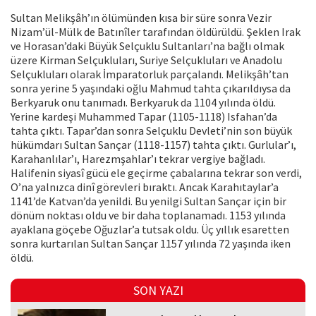
Sultan Melikşâh’ın ölümünden kısa bir süre sonra Vezir
Nizam’ül-Mülk de Batınîler tarafından öldürüldü. Şeklen Irak
ve Horasan’daki Büyük Selçuklu Sultanları’na bağlı olmak
üzere Kirman Selçukluları, Suriye Selçukluları ve Anadolu
Selçukluları olarak İmparatorluk parçalandı. Melikşâh’tan
sonra yerine 5 yaşındaki oğlu Mahmud tahta çıkarıldıysa da
Berkyaruk onu tanımadı. Berkyaruk da 1104 yılında öldü.
Yerine kardeşi Muhammed Tapar (1105-1118) Isfahan’da
tahta çıktı. Tapar’dan sonra Selçuklu Devleti’nin son büyük
hükümdarı Sultan Sançar (1118-1157) tahta çıktı. Gurlular’ı,
Karahanlılar’ı, Harezmşahlar’ı tekrar vergiye bağladı.
Halifenin siyasî gücü ele geçirme çabalarına tekrar son verdi,
O’na yalnızca dinî görevleri bıraktı. Ancak Karahıtaylar’a
1141’de Katvan’da yenildi. Bu yenilgi Sultan Sançar için bir
dönüm noktası oldu ve bir daha toplanamadı. 1153 yılında
ayaklana göçebe Oğuzlar’a tutsak oldu. Üç yıllık esaretten
sonra kurtarılan Sultan Sançar 1157 yılında 72 yaşında iken
öldü.
SON YAZI