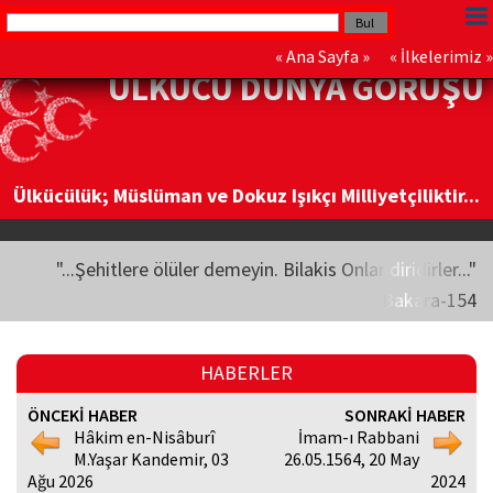
«
Ana Sayfa
» «
İlkelerimiz
»
ÜLKÜCÜ DÜNYA GÖRÜŞÜ
Ülkücülük; Müslüman ve Dokuz Işıkçı Milliyetçiliktir...
"...Şehitlere ölüler demeyin. Bilakis Onlar diridirler..."
Bakara-154
HABERLER
ÖNCEKİ HABER
SONRAKİ HABER
Hâkim en-Nisâburî
İmam-ı Rabbani
M.Yaşar Kandemir, 03
26.05.1564, 20 May
Ağu 2026
2024