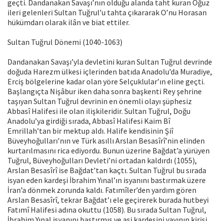
geçti. Dandanakan Savaşı’nın olduğu alanda taht kuran Oğuz
ileri gelenleri Sultan Tuğrul’u tahta çıkararak O’nu Horasan
hükümdarı olarak ilân ve biat ettiler.
Sultan Tuğrul Dönemi (1040-1063)
Dandanakan Savaşı’yla devletini kuran Sultan Tuğrul devrinde
doğuda Harezm ülkesi içlerinden batıda Anadolu’da Muradiye,
Erciş bölgelerine kadar olan yöre Selçuklular’ın eline geçti.
Başlangıçta Nişâbur iken daha sonra başkenti Rey şehrine
taşıyan Sultan Tuğrul devrinin en önemli olayı şüphesiz
Abbasî Halifesi ile olan ilişkileridir. Sultan Tuğrul, Doğu
Anadolu’ya girdiği sırada, Abbasî Halifesi Kaim Bî
Emrillah’tan bir mektup aldı. Halife kendisinin Şiî
Büveyhoğulları’nın ve Türk asıllı Arslan Besasîrî’nin elinden
kurtarılmasını rica ediyordu. Bunun üzerine Bağdat’a yürüyen
Tuğrul, Büveyhoğulları Devleti’ni ortadan kaldırdı (1055),
Arslan Besasîrî ise Bağdat’tan kaçtı. Sultan Tuğrul bu sırada
isyan eden kardeşi İbrahim Yınal’ın isyanını bastırmak üzere
İran’a dönmek zorunda kaldı. Fatımîler’den yardım gören
Arslan Besasîrî, tekrar Bağdat’ı ele geçirerek burada hutbeyi
Fatımî Halifesi adına okuttu (1058). Bu sırada Sultan Tuğrul,
İbrahim Yınal isyanını bastırmış ve asi kardeşini yayının kirişi