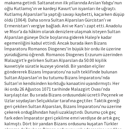
makama getirdi. Saltanatının ilk yıllarında Arslan Yabgu’nun
oğlu Kutlamış’ın ve kardeşi Kavurt’un isyanları ile uğraştı.
Kutlamış Alparslan’la yaptığı savaşı kaybetti, kaçarken düşüp
öldü (1064). Daha sonra Sultan Alparslan Gürcistan’ı ve
Ermenistan’ı vergiye bağladı. Ani ve Kars’ı zapt etti. Anadolu
ve Mısır’a da hâkim olarak denizlere ulaşmak isteyen Sultan
Alparslan güneye Dicle boylarına giderek Halep’e kadar
egemenliğini kabul ettirdi. Ancak burada iken Bizans
İmparatoru Romanos Diogenes’in büyük bir ordu ile üzerine
yürüdüğümü öğrendi. Romanos Diogenes Erzurum üzerinden
Malazgirt’e gelirken Sultan Alparslan da 50.00 kişilik
kuvvetiyle süratle kuzeye yöneldi. Bir yandan elçiler
göndererek Bizans İmparatoru’na sulh teklifinde bulunan
Sultan Alparslan’ın bu tutumu Bizans İmparatoru’nda
Sultan’ın kendisinden korktuğu kanaatini uyandırmıştı. Her
iki ordu 26 Ağustos 1071 tarihinde Malazgirt Ovası’nda
karşılaştılar. Bu sırada Bizans ordusundaki ücretli Peçenek ve
Uzlar soydaşları Selçuklular tarafına geçtiler. Taktik gereği
geri çekilen Sultan Alparslan, Bizans İmparatoru’nu üzerine
çekerek ordugâhından hayli uzaklaştırdı. Durumu çok geç
fark eden İmparator geri çekilme emri verdiyse de artık geç
kalmıştı. Dört bir yandan Bizans ordusunu kuşatan Türkler