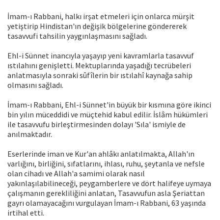
İmam-ı Rabbani, halkı irşat etmeleri için onlarca mürşit
yetiştirip Hindistan'ın değişik bölgelerine göndererek
tasavvufi tahsilin yaygınlaşmasını sağladı.
Ehl-i Sünnet inancıyla yaşayıp yeni kavramlarla tasavvuf
ıstılahını genişletti. Mektuplarında yaşadığı tecrübeleri
anlatmasıyla sonraki sûfîlerin bir ıstılahî kaynağa sahip
olmasını sağladı.
İmam-ı Rabbani, Ehl-i Sünnet'in büyük bir kısmına göre ikinci
bin yılın müceddidi ve müçtehid kabul edilir. İslâm hükümleri
ile tasavvufu birleştirmesinden dolayı 'Sıla' ismiyle de
anılmaktadır.
Eserlerinde iman ve Kur'an ahlâkı anlatılmakta, Allah'ın
varlığını, birliğini, sıfatlarını, ihlası, ruhu, şeytanla ve nefsle
olan cihadı ve Allah'a samimi olarak nasıl
yakınlaşılabilineceği, peygamberlere ve dört halifeye uymaya
çalışmanın gerekliliğini anlatan, Tasavvufun asla Şeriattan
gayrı olamayacağını vurgulayan İmam-ı Rabbani, 63 yaşında
irtihal etti.