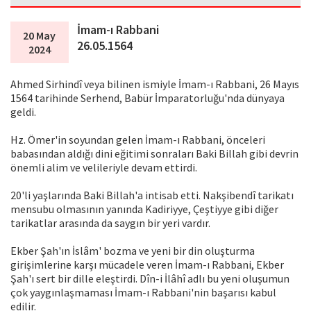
İmam-ı Rabbani
20 May
26.05.1564
2024
Ahmed Sirhindî veya bilinen ismiyle İmam-ı Rabbani, 26 Mayıs
1564 tarihinde Serhend, Babür İmparatorluğu'nda dünyaya
geldi.
Hz. Ömer'in soyundan gelen İmam-ı Rabbani, önceleri
babasından aldığı dini eğitimi sonraları Baki Billah gibi devrin
önemli alim ve velileriyle devam ettirdi.
20'li yaşlarında Baki Billah'a intisab etti. Nakşibendî tarikatı
mensubu olmasının yanında Kadiriyye, Çeştiyye gibi diğer
tarikatlar arasında da saygın bir yeri vardır.
Ekber Şah'ın İslâm' bozma ve yeni bir din oluşturma
girişimlerine karşı mücadele veren İmam-ı Rabbani, Ekber
Şah'ı sert bir dille eleştirdi. Dîn-i İlâhî adlı bu yeni oluşumun
çok yaygınlaşmaması İmam-ı Rabbani'nin başarısı kabul
edilir.