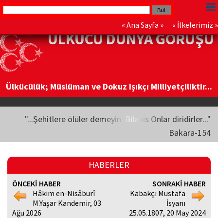
«
Ana Sayfa
» «
İlkelerimiz
»
ÜLKÜCÜ DÜNYA GÖRÜŞÜ
Ülkücülük; Müslüman ve Dokuz Işıkçı Milliyetçiliktir...
"...Şehitlere ölüler demeyin. Bilakis Onlar diridirler..."
Bakara-154
HABERLER
ÖNCEKİ HABER
SONRAKİ HABER
Hâkim en-Nisâburî
Kabakçı Mustafa
M.Yaşar Kandemir, 03
İsyanı
Ağu 2026
25.05.1807, 20 May 2024