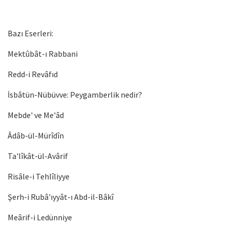
Bazı Eserleri:
Mektûbât-ı Rabbani
Redd-i Revâfıd
İsbâtün-Nübüvve: Peygamberlik nedir?
Mebde' ve Me'âd
Âdâb-ül-Mürîdîn
Ta'lîkât-ül-Avârif
Risâle-i Tehlîliyye
Şerh-i Rubâ'ıyyât-ı Abd-il-Bâkî
Meârif-i Ledünniye