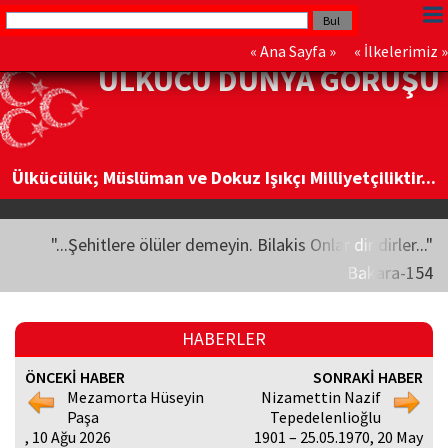
«
Ana Sayfa
» «
İlkelerimiz
»
ÜLKÜCÜ DÜNYA GÖRÜŞÜ
Ülkücülük; Müslüman ve Dokuz Işıkçı Milliyetçiliktir...
"...Şehitlere ölüler demeyin. Bilakis Onlar diridirler..."
Bakara-154
HABERLER
ÖNCEKİ HABER
SONRAKİ HABER
Mezamorta Hüseyin
Nizamettin Nazif
Paşa
Tepedelenlioğlu
, 10 Ağu 2026
1901 – 25.05.1970, 20 May