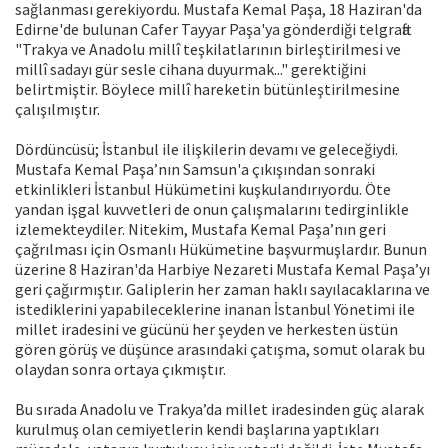
sağlanması gerekiyordu. Mustafa Kemal Paşa, 18 Haziran'da
Edirne'de bulunan Cafer Tayyar Paşa'ya gönderdiği telgrafta
"Trakya ve Anadolu millî teşkilatlarının birleştirilmesi ve
millî sadayı gür sesle cihana duyurmak..." gerektiğini
belirtmiştir. Böylece millî hareketin bütünleştirilmesine
çalışılmıştır.
Dördüncüsü; İstanbul ile ilişkilerin devamı ve geleceğiydi.
Mustafa Kemal Paşa’nın Samsun'a çıkışından sonraki
etkinlikleri İstanbul Hükümetini kuşkulandırıyordu. Öte
yandan işgal kuvvetleri de onun çalışmalarını tedirginlikle
izlemekteydiler. Nitekim, Mustafa Kemal Paşa’nın geri
çağrılması için Osmanlı Hükümetine başvurmuşlardır. Bunun
üzerine 8 Haziran'da Harbiye Nezareti Mustafa Kemal Paşa’yı
geri çağırmıştır. Galiplerin her zaman haklı sayılacaklarına ve
istediklerini yapabileceklerine inanan İstanbul Yönetimi ile
millet iradesini ve gücünü her şeyden ve herkesten üstün
gören görüş ve düşünce arasındaki çatışma, somut olarak bu
olaydan sonra ortaya çıkmıştır.
Bu sırada Anadolu ve Trakya’da millet iradesinden güç alarak
kurulmuş olan cemiyetlerin kendi başlarına yaptıkları