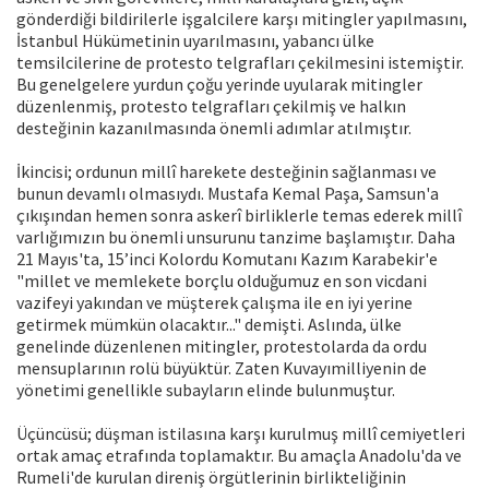
gönderdiği bildirilerle işgalcilere karşı mitingler yapılmasını,
İstanbul Hükümetinin uyarılmasını, yabancı ülke
temsilcilerine de protesto telgrafları çekilmesini istemiştir.
Bu genelgelere yurdun çoğu yerinde uyularak mitingler
düzenlenmiş, protesto telgrafları çekilmiş ve halkın
desteğinin kazanılmasında önemli adımlar atılmıştır.
İkincisi; ordunun millî harekete desteğinin sağlanması ve
bunun devamlı olmasıydı. Mustafa Kemal Paşa, Samsun'a
çıkışından hemen sonra askerî birliklerle temas ederek millî
varlığımızın bu önemli unsurunu tanzime başlamıştır. Daha
21 Mayıs'ta, 15’inci Kolordu Komutanı Kazım Karabekir'e
"millet ve memlekete borçlu olduğumuz en son vicdani
vazifeyi yakından ve müşterek çalışma ile en iyi yerine
getirmek mümkün olacaktır..." demişti. Aslında, ülke
genelinde düzenlenen mitingler, protestolarda da ordu
mensuplarının rolü büyüktür. Zaten Kuvayımilliyenin de
yönetimi genellikle subayların elinde bulunmuştur.
Üçüncüsü; düşman istilasına karşı kurulmuş millî cemiyetleri
ortak amaç etrafında toplamaktır. Bu amaçla Anadolu'da ve
Rumeli'de kurulan direniş örgütlerinin birlikteliğinin