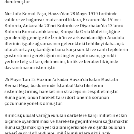
durulmuştur.
Mustafa Kemal Paşa, Havza'dan 28 Mayıs 1919 tarihinde
valilere ve bağımsız mutasarrıflıklara, Erzurum'da 15'inci
Kolordu, Ankara'da 20'nci Kolordu ve Diyarbakır'da 13'üncü
Kolordu Komutanlıklarına, Konya'da Ordu Müfettişliğine
gönderdiği genelge ile İzmir'in ve arkasından diğer Anadolu
illerinin işgale uğramasının gelecekteki tehlikeyi daha açık
olarak ortaya çıkardığını buna karşı sürekli ve canlı tepkilerin
gösterilmesi gerektiğini mitingler yapılmasını, gerekli
yerlere telgraflar çekilmesini, birlik ve beraberlik içinde
davranılmasını istemiştir.
25 Mayıs'tan 12 Haziran'a kadar Havza'da kalan Mustafa
Kemal Paşa, bu dönemde İstanbul’daki fikirlerini
sistemleştirmiş, hareketinin stratejisini tespit etmiştir.
Buna göre; onun hareket tarzı dört önemli sorunun
çözümüne yönelik olmuştur.
Birincisi; ulusal varlığa vurulan darbelere karşı milletin etkin
biçimde uyandırılması ve harekete geçirilmesini sağlamaktır.
Bunu sağlamak için yetki alanı içerisinde ve dışında bulunan
askerî ve sivil görevlilere, millî kuruluşlara gizli, açık