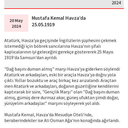
2024
Mustafa Kemal Havza’da
20 May
25.05.1919
2024
Atatürk, Havza'ya geçişinde İngilizlerin şüphesini çekmek
istemediği için böbrek sancılarına Havza'nın şifalı
kaplıcalarının iyi geleceğini gerekçe göstererek 25 Mayıs
1919'da Samsun'dan ayrıldı.
"Dağ başını duman almış" marşı Havza'ya giderken söylendi
Atatürk ve arkadaşları, eski bir araçla Havza'ya doğru yola
çıktı. Yollar bozuktu ve araç birkaç kez arızalandı. Araçtan
inen Atatürk ve arkadaşları, doğanın güzelliğine kendilerini
kaptırarak bir süre, "Gençlik Marşı" olan "Dağ başını duman
almış, gümüş dere durmaz akar, güneş ufuktan şimdi doğar,
yürüyelim arkadaşlar." marşını söyleyerek yol aldı.
Mustafa Kemal, Havza'da Mesudiye Oteli'nde,
beraberindekiler ise Ali Osman Ağa'nın konağında ağırlandı.