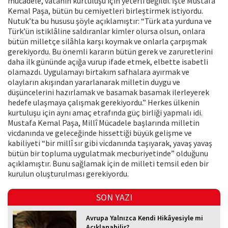
mücadele, vatanın kurtuluşu için yeterli değildi. İşte Mustafa
Kemal Paşa, bütün bu cemiyetleri birleştirmek istiyordu.
Nutuk’ta bu hususu şöyle açıklamıştır: “Türk ata yurduna ve
Türk’ün istiklâline saldıranlar kimler olursa olsun, onlara
bütün milletçe silâhla karşı koymak ve onlarla çarpışmak
gerekiyordu. Bu önemli kararın bütün gerek ve zaruretlerini
daha ilk gününde açığa vurup ifade etmek, elbette isabetli
olamazdı. Uygulamayı birtakım safhalara ayırmak ve
olayların akışından yararlanarak milletin duygu ve
düşüncelerini hazırlamak ve basamak basamak ilerleyerek
hedefe ulaşmaya çalışmak gerekiyordu.” Herkes ülkenin
kurtuluşu için aynı amaç etrafında güç birliği yapmalı idi.
Mustafa Kemal Paşa, Millî Mücadele başlarında milletin
vicdanında ve geleceğinde hissettiği büyük gelişme ve
kabiliyeti “bir millî sır gibi vicdanında taşıyarak, yavaş yavaş
bütün bir topluma uygulatmak mecburiyetinde” olduğunu
açıklamıştır. Bunu sağlamak için de milleti temsil eden bir
kurulun oluşturulması gerekiyordu.
SON YAZI
Avrupa Yalnızca Kendi Hikâyesiyle mi
Açıklanabilir?