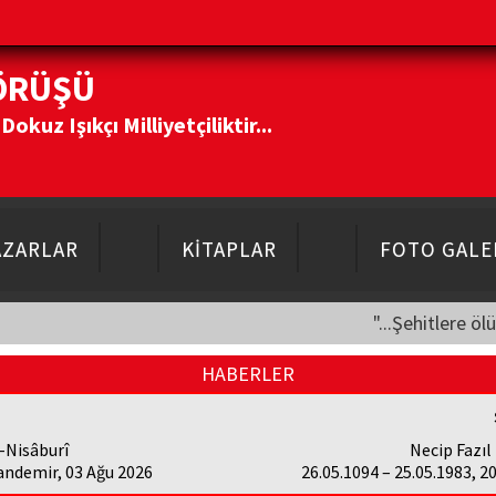
ÖRÜŞÜ
kuz Işıkçı Milliyetçiliktir...
AZARLAR
KİTAPLAR
FOTO GALE
"...Şehitlere öl
HABERLER
-Nisâburî
Necip Fazıl
andemir, 03 Ağu 2026
26.05.1094 – 25.05.1983, 2