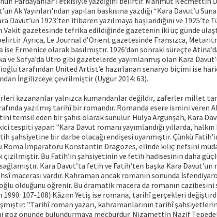
nun Pardayanlar’ı etkisiyle yazdığını belirtir. Mahmut Necmettin 
t’un Ak Yayınları'ndan yapılan baskısına yazdığı “Kara Davut’u Suna
Kara Davut’un 1923’ten itibaren yazılmaya başlandığını ve 1925’te T
 Vakit gazetesinde tefrika edildiğinde gazetenin iki üç günde ulaştı
belirtir. Ayrıca, Le Journal d’Orient gazetesinde Fransızca, Metari
 ise Ermenice olarak basılmıştır. 1926’dan sonraki süreçte Atina’d
ka ve Sofya’da Utro gibi gazetelerde yayımlanmış olan Kara Davut
oğlu tarafından United Artist’e hazırlanan senaryo biçimi ise ha
ndan İngilizceye çevrilmiştir (Uygur 2014: 63).
rleri kazananlar yalnızca kumandanlar değildir, zaferler millet ta
trafında yazılmış tarihî bir romandır. Romanda esere ismini veren 
tini temsil eden bir şahıs olarak sunulur. Hülya Argunşah, Kara Dav
ekici tespiti yapar: "Kara Davut romanı yayımlandığı yıllarda, halkın
tih şahsiyetine bir darbe olacağı endişesi uyanmıştır. Çünkü Fatih’i
ğu Roma İmparatoru Konstantin Dragozes, elinde kılıç nefsini müd
çizilmiştir. Bu Fatih’in şahsiyetinin ve fetih hadisesinin daha güçl
sağlamıştır. Kara Davut’ta fetih ve Fatih’ten başka Kara Davut’u
ahsî macerası vardır. Kahraman ancak romanın sonunda İsfendiyar
 oğlu olduğunu öğrenir. Bu dramatik macera da romanın cazibesini
 1990: 107-108) Kâzım Yetiş ise romana, tarihî gerçekleri değiştirdiğ
şmıştır: "Tarihî roman yazarı, kahramanlarının tarihî şahsiyetlerin
ini göz önünde bulundurmaya mecburdur. Nizamettin Nazif Tepede