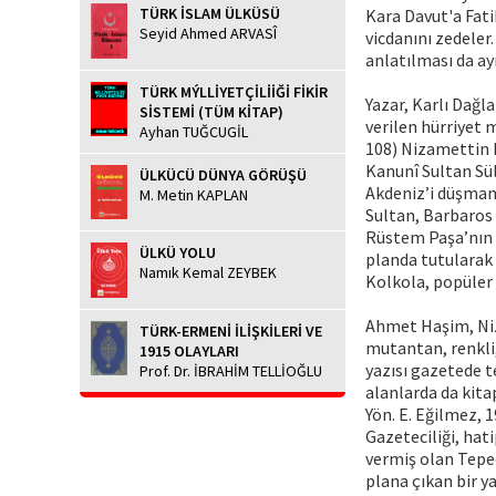
TÜRK İSLAM ÜLKÜSÜ
Kara Davut'a Fati
Seyid Ahmed ARVASÎ
vicdanını zedeler
anlatılması da ay
TÜRK MÝLLİYETÇİLİİĞİ FİKİR
Yazar, Karlı Dağl
SİSTEMİ (TÜM KİTAP)
verilen hürriyet 
Ayhan TUĞCUGİL
108) Nizamettin N
Kanunî Sultan Sü
ÜLKÜCÜ DÜNYA GÖRÜŞÜ
Akdeniz’i düşman
M. Metin KAPLAN
Sultan, Barbaros 
Rüstem Paşa’nın s
ÜLKÜ YOLU
planda tutularak 
Namık Kemal ZEYBEK
Kolkola, popüler 
Ahmet Haşim, Niz
TÜRK-ERMENİ İLİŞKİLERİ VE
mutantan, renkli
1915 OLAYLARI
yazısı gazetede te
Prof. Dr. İBRAHİM TELLİOĞLU
alanlarda da kitap
Yön. E. Eğilmez, 
Gazeteciliği, hati
vermiş olan Tepe
plana çıkan bir ya