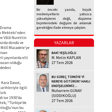
Bir önceki yazıda, büyük
medeniyetlerin yalnızca
yükselişlerini değil, düşünme
biçimlerindeki değişimi de anlamak
. Drama
gerektiğini ifade etmeye çalıştım.
rp Mektebi'nden
ve Vâlâ Nurettin
YAZARLAR
yurda döndü ve
 Millî Mücadele'ye
rivan
BAKİ YEŞİLOĞLU
li yayınlarda elli
M. Metin KAPLAN
 yazarı olduğu
27 Tem 2026
 dedesi
BU SÜREÇ TÜRKİYE’Yİ
NEREYE GÖTÜRÜR? HAKLI
. Kara Davut,
ENDİŞELERİMİZ...
rihleriyle ilgili
Muharrem GÜNAY
Türk
(SIDDIKOĞLU)
i ise 1930’da
27 Tem 2026
tek, “Türkiye’de
nlioğlu'nun bu