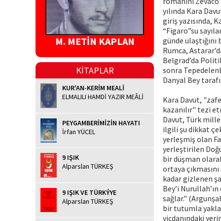
romanını Zevaco’
yılında Kara Davu
giriş yazısında, 
“Figaro”su sayılan
M. METİN KAPLAN
günde ulaştığını 
Rumca, Astarar’da
Belgrad’da Politi
KİTAPLAR
sonra Tepedelenli
Danyal Bey tarafı
KUR'AN-KERİM MEALİ
ELMALILI HAMDİ YAZIR MEÂLİ
Kara Davut, "zafe
kazanılır" tezi e
Davut, Türk mille
PEYGAMBERİMİZİN HAYATI
ilgili şu dikkat ç
İrfan YÜCEL
yerleşmiş olan Fa
yerleştirilen Do
9 IŞIK
bir düşman olarak 
Alparslan TÜRKEŞ
ortaya çıkmasını 
kadar gizlenen ş
Bey’i Nurullah’ın
9 IŞIK VE TÜRKÝYE
sağlar." (Argunşah
Alparslan TÜRKEŞ
bir tutumla yakla
vicdanındaki yer