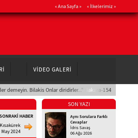
«
Ana Sayfa
» «
İlkelerimiz
»
Rİ
VİDEO GALERİ
üler demeyin. Bilakis Onlar diridirler..." Bakara-154
SON YAZI
SONRAKİ HABER
Aynı Sorulara Farklı
Cevaplar
 Kısakürek
İdris Savaş
0 May 2024
06 Ağu 2026