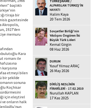
Deliorman, 1966
TÜRKEŞNAME /
rken” başlıklı
ALPARSLAN TÜRKEŞ’İN
HAYATI
ürkiye’nin
Halim Kaya
ğı tiraja bir
20 Tem 2026
tmisis gazetesinde
a Akropolis,
’un, 1927’den
Sovyetler Birliği'nin
riciye memuru
Yıkılışını Öngören İki
Büyük Türk Lideri
Kemal Girgin
rafından
08 Haz 2026
Akbulutoğlu Kara
ut romanı ile
DURUM
 hafızasına
Yusuf Yılmaz ARAÇ
n karşısına
26 May 2026
afaa etmeyi bilen
ü bir şekilde
n romanın sonuna
DİRİLİŞ NESLİNİN
oğlu Koçhisar
FİRARÎLERİ - 17.02.2010
 sürdürmesini
Nurullah KAPLAN
i için eleştirel
17 Kas 2025
i ve onların halk
lenlioğlu'nun