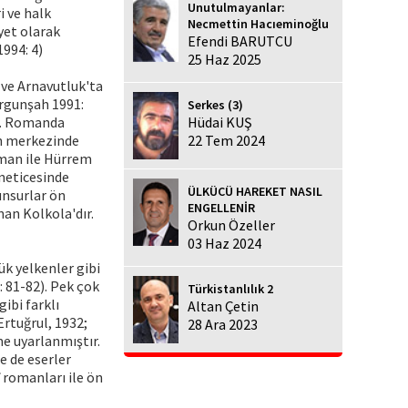
Unutulmayanlar:
i ve halk
Necmettin Hacıeminoğlu
yet olarak
Efendi BARUTCU
1994: 4)
25 Haz 2025
 ve Arnavutluk'ta
Argunşah 1991:
Serkes (3)
ır. Romanda
Hüdai KUŞ
ın merkezinde
22 Tem 2024
yman ile Hürrem
 neticesinde
ÜLKÜCÜ HAREKET NASIL
unsurlar ön
ENGELLENİR
nan Kolkola'dır.
Orkun Özeller
03 Haz 2024
k yelkenler gibi
 81-82). Pek çok
Türkistanlılık 2
gibi farklı
Altan Çetin
Ertuğrul, 1932;
28 Ara 2023
me uyarlanmıştır.
de de eserler
 romanları ile ön