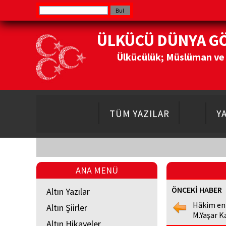
ÜLKÜCÜ DÜNYA G
Ülkücülük; Müslüman ve Do
TÜM YAZILAR
Y
ANA MENÜ
ÖNCEKİ HABER
Altın Yazılar
Hâkim en
Altın Şiirler
M.Yaşar K
Altın Hikayeler