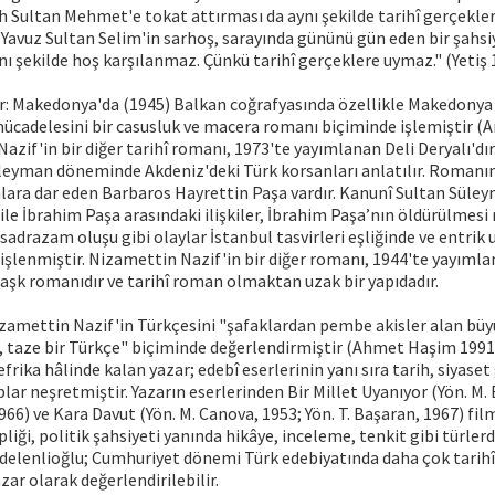
h Sultan Mehmet'e tokat attırması da aynı şekilde tarihî gerçekler
. Yavuz Sultan Selim'in sarhoş, sarayında gününü gün eden bir şahsi
nı şekilde hoş karşılanmaz. Çünkü tarihî gerçeklere uymaz." (Yetiş 
ar: Makedonya'da (1945) Balkan coğrafyasında özellikle Makedonya
mücadelesini bir casusluk ve macera romanı biçiminde işlemiştir (
azif'in bir diğer tarihî romanı, 1973'te yayımlanan Deli Deryalı'd
leyman döneminde Akdeniz'deki Türk korsanları anlatılır. Roman
lara dar eden Barbaros Hayrettin Paşa vardır. Kanunî Sultan Süle
ile İbrahim Paşa arasındaki ilişkiler, İbrahim Paşa’nın öldürülmesi
adrazam oluşu gibi olaylar İstanbul tasvirleri eşliğinde ve entrik 
işlenmiştir. Nizamettin Nazif'in bir diğer romanı, 1944'te yayımla
aşk romanıdır ve tarihî roman olmaktan uzak bir yapıdadır.
amettin Nazif'in Türkçesini "şafaklardan pembe akisler alan büyü
, taze bir Türkçe" biçiminde değerlendirmiştir (Ahmet Haşim 1991:
frika hâlinde kalan yazar; edebî eserlerinin yanı sıra tarih, siyaset 
lar neşretmiştir. Yazarın eserlerinden Bir Millet Uyanıyor (Yön. M. 
1966) ve Kara Davut (Yön. M. Canova, 1953; Yön. T. Başaran, 1967) fil
pliği, politik şahsiyeti yanında hikâye, inceleme, tenkit gibi türler
delenlioğlu; Cumhuriyet dönemi Türk edebiyatında daha çok tarihî
zar olarak değerlendirilebilir.