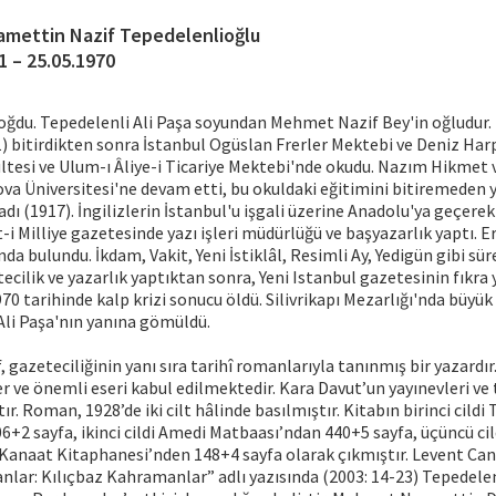
amettin Nazif Tepedelenlioğlu
1 – 25.05.1970
oğdu. Tepedelenli Ali Paşa soyundan Mehmet Nazif Bey'in oğludur
1) bitirdikten sonra İstanbul Ogüslan Frerler Mektebi ve Deniz Ha
tesi ve Ulum-ı Âliye-i Ticariye Mektebi'nde okudu. Nazım Hikmet 
va Üniversitesi'ne devam etti, bu okuldaki eğitimini bitiremeden 
adı (1917). İngilizlerin İstanbul'u işgali üzerine Anadolu'ya geçerek
-i Milliye gazetesinde yazı işleri müdürlüğü ve başyazarlık yaptı. E
a bulundu. İkdam, Vakit, Yeni İstiklâl, Resimli Ay, Yedigün gibi süre
tecilik ve yazarlık yaptıktan sonra, Yeni Istanbul gazetesinin fıkra
70 tarihinde kalp krizi sonucu öldü. Silivrikapı Mezarlığı'nda büyük
Ali Paşa'nın yanına gömüldü.
 gazeteciliğinin yanı sıra tarihî romanlarıyla tanınmış bir yazardır
 ve önemli eseri kabul edilmektedir. Kara Davut’un yayınevleri ve ta
ır. Roman, 1928’de iki cilt hâlinde basılmıştır. Kitabın birinci cildi 
+2 sayfa, ikinci cildi Amedi Matbaası’ndan 440+5 sayfa, üçüncü cild
 Kanaat Kitaphanesi’nden 148+4 sayfa olarak çıkmıştır. Levent Can
nlar: Kılıçbaz Kahramanlar” adlı yazısında (2003: 14-23) Tepedele