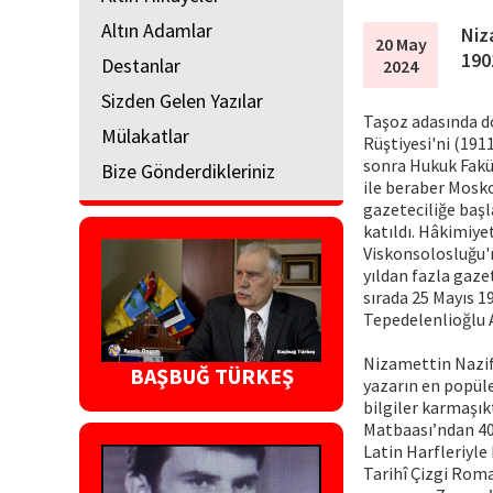
Altın Adamlar
Niz
20 May
190
Destanlar
2024
Sizden Gelen Yazılar
Taşoz adasında d
Mülakatlar
Rüştiyesi'ni (191
sonra Hukuk Fakül
Bize Gönderdikleriniz
ile beraber Mosko
gazeteciliğe başl
katıldı. Hâkimiyet
Viskonsolosluğu'nd
yıldan fazla gaze
sırada 25 Mayıs 19
Tepedelenlioğlu 
Nizamettin Nazif,
BAŞBUĞ TÜRKEŞ
yazarın en popüler
bilgiler karmaşıkt
Matbaası’ndan 406
Latin Harfleriyle
Tarihî Çizgi Roma