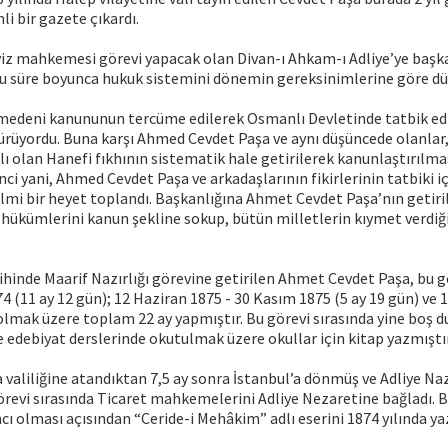
mli bir gazete çıkardı.
yiz mahkemesi görevi yapacak olan Divan-ı Ahkam-ı Adliye’ye başka
u süre boyunca hukuk sistemini dönemin gereksinimlerine göre dü
z medeni kanununun tercüme edilerek Osmanlı Devletinde tatbik ed
 sürüyordu. Buna karşı Ahmed Cevdet Paşa ve aynı düşüncede olanlar
ı olan Hanefi fıkhının sistematik hale getirilerek kanunlaştırılma
inci yani, Ahmed Cevdet Paşa ve arkadaşlarının fikirlerinin tatbiki i
ilmi bir heyet toplandı. Başkanlığına Ahmet Cevdet Paşa’nın getiril
 hükümlerini kanun şekline sokup, bütün milletlerin kıymet verdiğ
ihinde Maarif Nazırlığı görevine getirilen Ahmet Cevdet Paşa, bu g
74 (11 ay 12 gün); 12 Haziran 1875 - 30 Kasım 1875 (5 ay 19 gün) ve 
olmak üzere toplam 22 ay yapmıştır. Bu görevi sırasında yine boş 
 edebiyat derslerinde okutulmak üzere okullar için kitap yazmıştır
a valiliğine atandıktan 7,5 ay sonra İstanbul’a dönmüş ve Adliye Naz
görevi sırasında Ticaret mahkemelerini Adliye Nezaretine bağladı.
ı olması açısından “Ceride-i Mehâkim” adlı eserini 1874 yılında ya