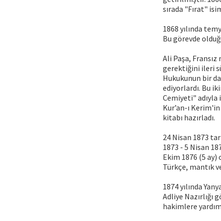
sırada "Fırat" isi
1868 yılında tem
Bu görevde olduğ
Ali Paşa, Fransı
gerektiğini ileri
Hukukunun bir dal
ediyorlardı. Bu ik
Cemiyeti" adıyla 
Kur’an-ı Kerim'in
kitabı hazırladı.
24 Nisan 1873 tar
1873 - 5 Nisan 18
Ekim 1876 (5 ay) 
Türkçe, mantık ve
1874 yılında Yany
Adliye Nazırlığı 
hakimlere yardımc