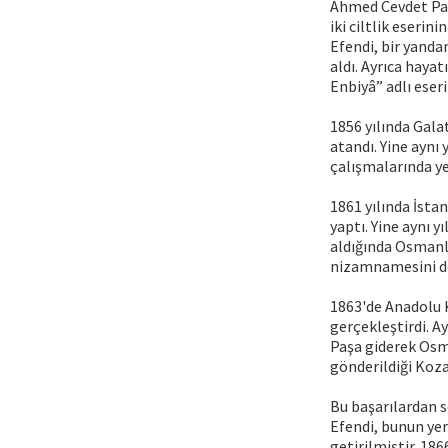
Ahmed Cevdet Paşa
iki ciltlik eserin
Efendi, bir yanda
aldı. Ayrıca haya
Enbiyâ” adlı eseri
1856 yılında Gala
atandı. Yine aynı 
çalışmalarında yer
1861 yılında İsta
yaptı. Yine aynı y
aldığında Osmanlı
nizamnamesini de
1863'de Anadolu K
gerçekleştirdi. A
Paşa giderek Osma
gönderildiği Koza
Bu başarılardan 
Efendi, bunun yeri
getirilmiştir. 186