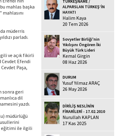
m Efendi’nin
TÜRKEŞNAME /
t bu mahlas başka
ALPARSLAN TÜRKEŞ’İN
HAYATI
t" mahlasını
Halim Kaya
20 Tem 2026
nda müderris
ldızı parladı.
Sovyetler Birliği'nin
Yıkılışını Öngören İki
Büyük Türk Lideri
i ve açık fikirli
Kemal Girgin
d Cevdet Efendi
08 Haz 2026
t Cevdet Paşa,
DURUM
Yusuf Yılmaz ARAÇ
26 May 2026
n sonra geri
manlıca dil
mnamesini yazdı.
DİRİLİŞ NESLİNİN
FİRARÎLERİ - 17.02.2010
ulu) müdürlüğü
Nurullah KAPLAN
usullerini
17 Kas 2025
ğitimi ile ilgili