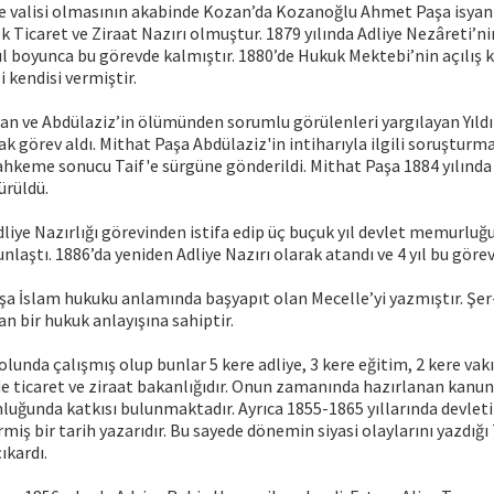
ye valisi olmasının akabinde Kozan’da Kozanoğlu Ahmet Paşa isyan
k Ticaret ve Ziraat Nazırı olmuştur. 1879 yılında Adliye Nezâreti’n
yıl boyunca bu görevde kalmıştır. 1880’de Hukuk Mektebi’nin açılış
i kendisi vermiştir.
ulan ve Abdülaziz’in ölümünden sorumlu görülenleri yargılayan Yıl
ak görev aldı. Mithat Paşa Abdülaziz'in intiharıyla ilgili soruşturm
ahkeme sonucu Taif'e sürgüne gönderildi. Mithat Paşa 1884 yılınd
ürüldü.
Adliye Nazırlığı görevinden istifa edip üç buçuk yıl devlet memurlu
nlaştı. 1886’da yeniden Adliye Nazırı olarak atandı ve 4 yıl bu görevi
 İslam hukuku anlamında başyapıt olan Mecelle’yi yazmıştır. Şer-i
n bir hukuk anlayışına sahiptir.
lunda çalışmış olup bunlar 5 kere adliye, 3 kere eğitim, 2 kere vakı
e de ticaret ve ziraat bakanlığıdır. Onun zamanında hazırlanan kanun
uğunda katkısı bulunmaktadır. Ayrıca 1855-1865 yıllarında devleti
miş bir tarih yazarıdır. Bu sayede dönemin siyasi olaylarını yazdığı
ıkardı.