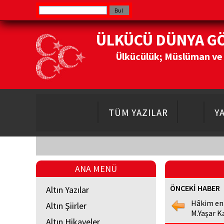
ÜLKÜCÜ DÜNYA G
Ülkücülük; Müslüman ve Do
TÜM YAZILAR
Y
ANA MENÜ
ÖNCEKİ HABER
Altın Yazılar
Hâkim en
Altın Şiirler
M.Yaşar K
Altın Hikayeler