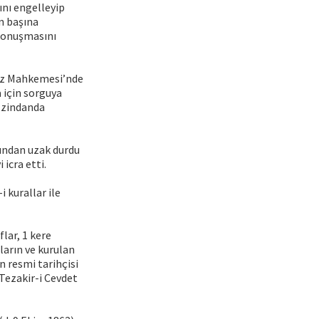
ını engelleyip
in başına
 konuşmasını
dız Mahkemesi’nde
a için sorguya
a zindanda
ğundan uzak durdu
 icra etti.
 kurallar ile
flar, 1 kere
ların ve kurulan
n resmi tarihçisi
 Tezakir-i Cevdet