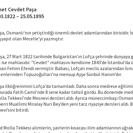
et Cevdet Paşa
03.1822 – 25.05.1895
, Osmanlı'nın yetiştirdiği önemli devlet adamlarından birisidir. 
yapıt olan Mecelle’yi yazmıştır.
, 27 Mart 1822 tarihinde Bulgaristan'ın Lofça şehrinde dünyaya g
 ise mahlasıdır. "Cevdet" mahlasını kendisine 1843’de İstanbul’da
man Fehim Efendi vermiştir. Babası, Lofçalı meclis azalarından İsma
gelenlerinden Topuzoğulları’na mensup Ayşe Sünbül Hanım’dır.
a ilköğrenimini Lofça'da tamamladı. Daha sonra medrese eğitimi i
 Burada Fatih Camii’nde 8 sene kadar tahsil gördü. Bu dönemde med
lla Tekkesi’nde Mesnevi dersleri aldı. Ayrıca müneccimbaşı Osman
rri Muallimi Miralay Nuri Bey’den yeni tarz riyaziye dersleri aldı.
i’sini bitirdi.
Molla Tekkesi alimlerin, şairlerin kısacası ilim adamlarının uğrak