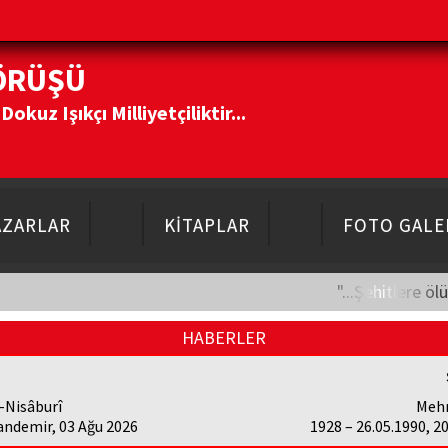
ÖRÜŞÜ
kuz Işıkçı Milliyetçiliktir...
AZARLAR
KİTAPLAR
FOTO GALE
"...Şehitlere öl
HABERLER
-Nisâburî
Meh
andemir, 03 Ağu 2026
1928 – 26.05.1990, 2