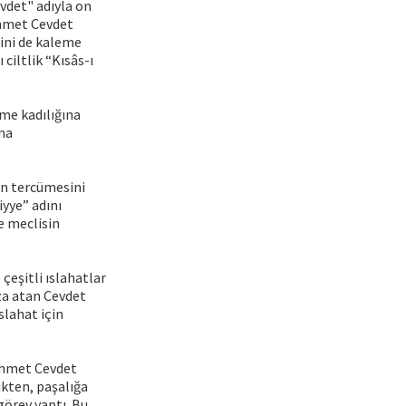
evdet" adıyla on
 Ahmet Cevdet
rini de kaleme
ciltlik “Kısâs-ı
eme kadılığına
rma
in tercümesini
iyye” adını
e meclisin
eşitli ıslahatlar
mza atan Cevdet
slahat için
 Ahmet Cevdet
ikten, paşalığa
 görev yaptı. Bu