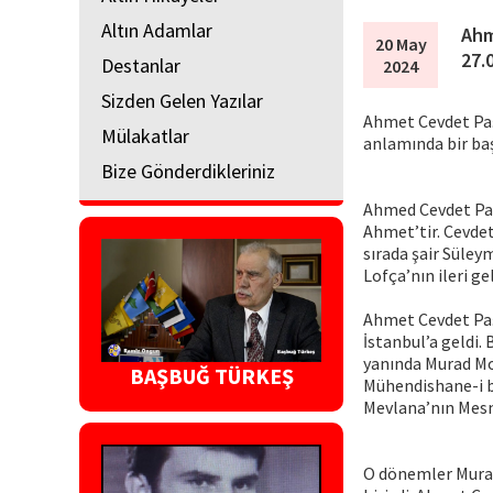
Altın Adamlar
Ahm
20 May
27.
Destanlar
2024
Sizden Gelen Yazılar
Ahmet Cevdet Paşa
Mülakatlar
anlamında bir baş
Bize Gönderdikleriniz
Ahmed Cevdet Paşa
Ahmet’tir. Cevdet
sırada şair Süley
Lofça’nın ileri 
Ahmet Cevdet Paş
İstanbul’a geldi.
yanında Murad Mo
BAŞBUĞ TÜRKEŞ
Mühendishane-i be
Mevlana’nın Mesnev
O dönemler Murad 