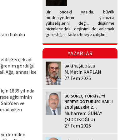
Bir önceki yazıda, büyük
medeniyetlerin yalnızca
yükselişlerini değil, düşünme
biçimlerindeki değişimi de anlamak
İslam hukuku
gerektiğini ifade etmeye çalıştım.
YAZARLAR
eldi. Gerçek adı
 öğrenim gördüğü
BAKİ YEŞİLOĞLU
il Ağa, annesi ise
M. Metin KAPLAN
27 Tem 2026
çin 1839 yılında
BU SÜREÇ TÜRKİYE’Yİ
rese eğitiminin
NEREYE GÖTÜRÜR? HAKLI
 Saib’den ve
ENDİŞELERİMİZ...
 Buradayken
Muharrem GÜNAY
(SIDDIKOĞLU)
27 Tem 2026
 yerlerinden