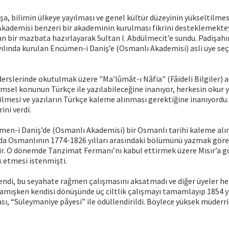
, bilimin ülkeye yayılması ve genel kültür düzeyinin yükseltilmesi
 Akademisi benzeri bir akademinin kurulması fikrini desteklemekte
an bir mazbata hazırlayarak Sultan I. Abdülmecit’e sundu. Padişah
ılında kurulan Encümen-i Daniş’e (Osmanlı Akademisi) asli üye seçi
derslerinde okutulmak üzere "Ma’lûmât-ı Nâfia" (Fâideli Bilgiler) a
ilimsel konunun Türkçe ile yazılabileceğine inanıyor, herkesin okur 
rilmesi ve yazıların Türkçe kaleme alınması gerektiğine inanıyordu.
ini verdi.
ümen-i Daniş’de (Osmanlı Akademisi) bir Osmanlı tarihi kaleme al
ında Osmanlının 1774-1826 yılları arasındaki bölümünü yazmak gör
tir. O dönemde Tanzimat Fermanı’nı kabul ettirmek üzere Mısır’a g
 etmesi istenmişti.
ndi, bu seyahate rağmen çalışmasını aksatmadı ve diğer üyeler h
amışken kendisi dönüşünde üç ciltlik çalışmayı tamamlayıp 1854 y
sı, “Süleymaniye pâyesi” ile ödüllendirildi. Böylece yüksek müderris