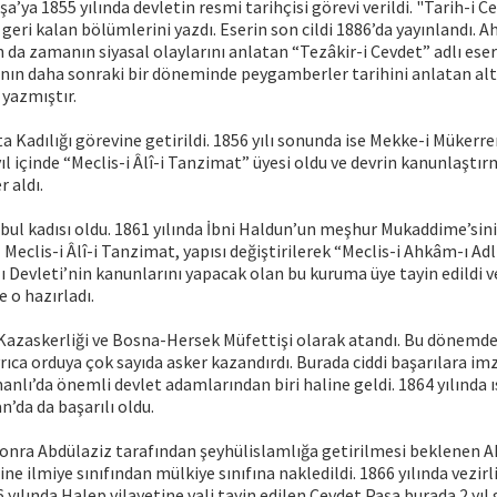
’ya 1855 yılında devletin resmi tarihçisi görevi verildi. "Tarih-i C
in geri kalan bölümlerini yazdı. Eserin son cildi 1886’da yayınlandı.
n da zamanın siyasal olaylarını anlatan “Tezâkir-i Cevdet” adlı ese
tının daha sonraki bir döneminde peygamberler tarihini anlatan altı 
 yazmıştır.
ta Kadılığı görevine getirildi. 1856 yılı sonunda ise Mekke-i Mükerr
yıl içinde “Meclis-i Âlî-i Tanzimat” üyesi oldu ve devrin kanunlaştı
 aldı.
nbul kadısı oldu. 1861 yılında İbni Haldun’un meşhur Mukaddime’sin
ıl Meclis-i Âlî-i Tanzimat, yapısı değiştirilerek “Meclis-i Ahkâm-ı Adl
 Devleti’nin kanunlarını yapacak olan bu kuruma üye tayin edildi v
 o hazırladı.
azaskerliği ve Bosna-Hersek Müfettişi olarak atandı. Bu dönemde ç
yrıca orduya çok sayıda asker kazandırdı. Burada ciddi başarılara i
nlı’da önemli devlet adamlarından biri haline geldi. 1864 yılında ı
n’da da başarılı oldu.
sonra Abdülaziz tarafından şeyhülislamlığa getirilmesi beklenen
ne ilmiye sınıfından mülkiye sınıfına nakledildi. 1866 yılında vezirl
6 yılında Halep vilayetine vali tayin edilen Cevdet Paşa burada 2 yıl