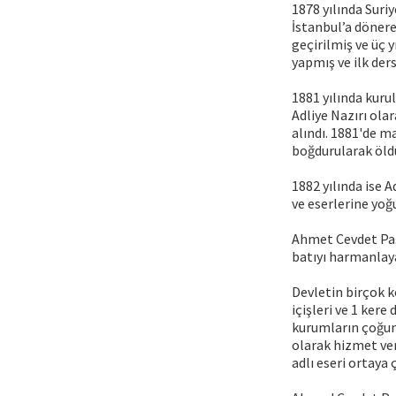
1878 yılında Suri
İstanbul’a dönere
geçirilmiş ve üç 
yapmış ve ilk ders
1881 yılında kur
Adliye Nazırı olar
alındı. 1881'de m
boğdurularak öld
1882 yılında ise 
ve eserlerine yoğu
Ahmet Cevdet Paşa
batıyı harmanlaya
Devletin birçok ko
içişleri ve 1 ker
kurumların çoğunl
olarak hizmet ver
adlı eseri ortaya ç