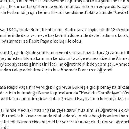
vdet Paşa bu mecliste vahevesine kapılmış hatta ilk şiirini de Fehi
ır. İlk zamanlar şiirlerinde Vehbi mahlasını tercih ediyordu. Faka
n da kullanıldığı için Fehim Efendi kendisine 1843 tarihinde "Cevde
, 1844 yılında Rumeli kalemine Kadı olarak tayin edildi. 1845 yılı
amilerinde ders vermeye başladı. Bu dönemde devlet adamı olarak yı
 başlaması ise Reşit Paşa aracılığı ile oldu.
zamlığa geldiğinde yeni kanun ve nizamlar hazırlatacağı zaman bilgil
i. Şeyhülislamlık makamının kendisini tavsiye etmesi üzerine Ahme
ylece siyasete girmiştir. Hatrına öğretmenlik de yapmıştır. Ahme
akından takip edebilmek için bu dönemde Fransızca öğrendi.
afa Reşid Paşa’nın verdiği bir görevle Bükreş’e gidip bir ay kaldıkta
davi için bulunduğu Bursa kaplıcalarında "Kavâid-i Osmâniyye" (Os
bı ve ilk Türk anonim şirketi olan Şirket-i Hayriye’nin kuruluş niza
tarihinde Meclis-i Maarif azalığıyla darülmuallimin (Öğretmen ok
i. Bu mektebi kısa zamanda ıslah ederek, mektebe giriş ve imtihan 
lirledi. Burada ciddi hizmetler vererek sınav şekillerini ve öğrenci e
irdi.