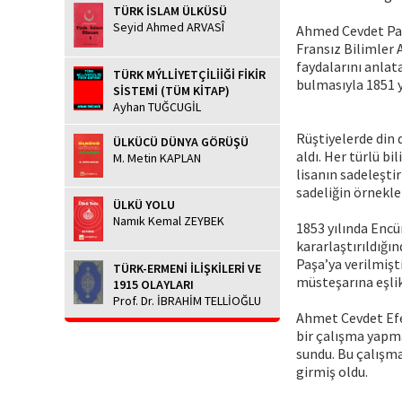
TÜRK İSLAM ÜLKÜSÜ
Seyid Ahmed ARVASÎ
Ahmed Cevdet Paşa
Fransız Bilimler
faydalarını anlat
TÜRK MÝLLİYETÇİLİİĞİ FİKİR
bulmasıyla 1851 y
SİSTEMİ (TÜM KİTAP)
Ayhan TUĞCUGİL
Rüştiyelerde din 
ÜLKÜCÜ DÜNYA GÖRÜŞÜ
aldı. Her türlü b
M. Metin KAPLAN
lisanın sadeleşti
sadeliğin örnekler
ÜLKÜ YOLU
Namık Kemal ZEYBEK
1853 yılında Enc
kararlaştırıldığ
Paşa’ya verilmiş
TÜRK-ERMENİ İLİŞKİLERİ VE
müsteşarına eşlik
1915 OLAYLARI
Prof. Dr. İBRAHİM TELLİOĞLU
Ahmet Cevdet Efe
bir çalışma yapm
sundu. Bu çalışma
girmiş oldu.