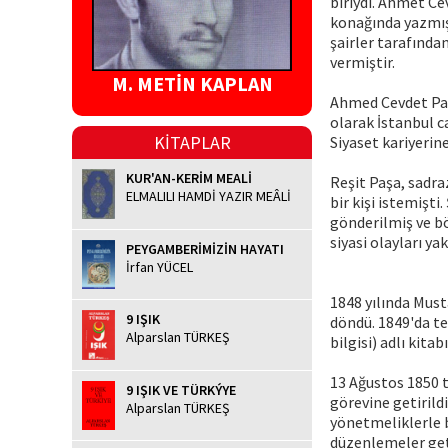
biriydi. Ahmet Ce
konağında yazmışt
şairler tarafında
vermiştir.
M. METİN KAPLAN
Ahmed Cevdet Paşa
olarak İstanbul c
KİTAPLAR
Siyaset kariyerine
KUR'AN-KERİM MEALİ
Reşit Paşa, sadra
ELMALILI HAMDİ YAZIR MEÂLİ
bir kişi istemişt
gönderilmiş ve bö
siyasi olayları y
PEYGAMBERİMİZİN HAYATI
İrfan YÜCEL
1848 yılında Must
9 IŞIK
döndü. 1849'da te
Alparslan TÜRKEŞ
bilgisi) adlı kita
13 Ağustos 1850 
9 IŞIK VE TÜRKÝYE
görevine getirild
Alparslan TÜRKEŞ
yönetmeliklerle be
düzenlemeler get