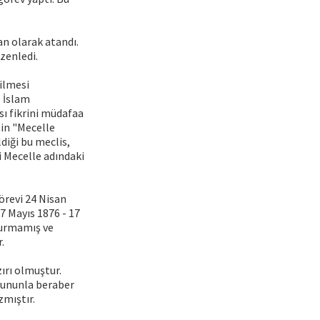
n olarak atandı.
zenledi.
ilmesi
, İslam
sı fikrini müdafaa
çin "Mecelle
diği bu meclis,
i Mecelle adındaki
örevi 24 Nisan
17 Mayıs 1876 - 17
durmamış ve
.
ırı olmuştur.
 Bununla beraber
zmıştır.