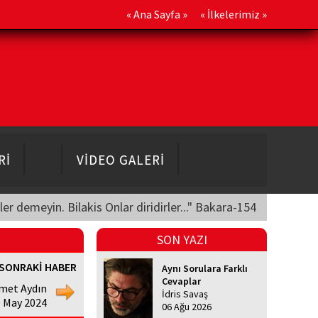
«
Ana Sayfa
» «
İlkelerimiz
»
Rİ
VİDEO GALERİ
üler demeyin. Bilakis Onlar diridirler..." Bakara-154
SON YAZI
SONRAKİ HABER
Aynı Sorulara Farklı
Cevaplar
met Aydın
İdris Savaş
0 May 2024
06 Ağu 2026