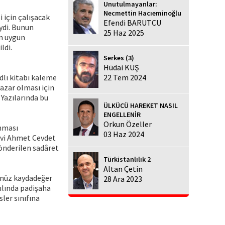
Unutulmayanlar:
Necmettin Hacıeminoğlu
 için çalışacak
Efendi BARUTCU
ydi. Bunun
25 Haz 2025
ın uygun
ldi.
Serkes (3)
Hüdai KUŞ
dlı kitabı kaleme
22 Tem 2024
yazar olması için
 Yazılarında bu
ÜLKÜCÜ HAREKET NASIL
ENGELLENİR
Orkun Özeller
ınması
03 Haz 2024
evi Ahmet Cevdet
önderilen sadâret
Türkistanlılık 2
Altan Çetin
enüz kaydadeğer
28 Ara 2023
ılında padişaha
ler sınıfına