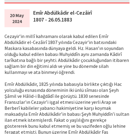
Emîr Abdülkâdir el-Cezâirî
20 May
1807 - 26.05.1883
2024
Cezayir’in millî kahramanı olarak kabul edilen Emîr
Abdülkâdir el-Cezâirî 1807 yılında Cezayir’in batısındaki
Maskara kasabasında dünyaya geldi. Hz. Hasan’ın soyundan
olduğu kabul edilen babası Muhyiddîn aynı zamanda Kâdirî
tarîkatına bağlı bir şeyhti. Abdülkâdir çocukluğundan itibaren
sağlam bir din eğitimi aldı ve yine bu dönemde silah
kullanmayı ve ata binmeyi öğrendi.
Emîr Abdülkâdir, 1825 yılında babasıyla birlikte çıktığı Hac
yolculuğu esnasında döneminin iki ünlü sîması olan Şeyh
Şâmil ve Hâlid-i Bağdâdî ile görüştü. 1830 senesinde
Fransızlar'ın Cezayir’i işgal etmesi üzerine yerli Arap ve
Berberî kabileler yabancı hakimiyetine karşı koymak
maksadıyla Emîr Abdülkâdir’in babası Şeyh Muhyiddîn’i sultan
ilan etmek istemişlerdi. Fakat o yaşlılığını gerekçe
göstererek bunu kabul etmemiş ve bu vazifeden oğlu lehine
feragat etmişti. Bunun üzerine Emîr Abdülkâdir Fas