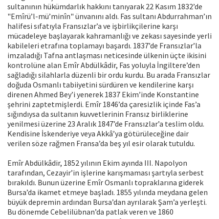
sultanının hükümdarlık hakkını tanıyarak 22 Kasım 1832’de
"Emîrü’l-mü’minîn" ünvanını aldı. Fas sultanı Abdurrahman’ın
halifesi sıfatıyla Fransızlar’a ve işbirlikçilerine karşı
mücadeleye başlayarak kahramanlığı ve zekası sayesinde yerli
kabileleri etrafına toplamayı başardı. 1837’de Fransızlar’la
imzaladığı Tafna antlaşması neticesinde ülkenin üçte ikisini
kontrolüne alan Emîr Abdülkâdir, Fas yoluyla İngiltere’den
sağladığı silahlarla düzenli bir ordu kurdu. Bu arada Fransızlar
doğuda Osmanlı tabiiyetini sürdüren ve kendilerine karşı
direnen Ahmed Bey’i yenerek 1837 Ekim’inde Konstantine
şehrini zaptetmişlerdi. Emîr 1846’da çaresizlik içinde Fas’a
sığındıysa da sultanın kuvvetlerinin Fransız birliklerine
yenilmesi üzerine 23 Aralık 1847’de Fransızlar’a teslim oldu.
Kendisine İskenderiye veya Akkâ’ya götürüleceğine dair
verilen söze rağmen Fransa’da beş yıl esir olarak tutuldu.
Emîr Abdülkâdir, 1852 yılının Ekim ayında III. Napolyon
tarafından, Cezayir’in işlerine karışmaması şartıyla serbest
bırakıldı. Bunun üzerine Emîr Osmanlı topraklarına giderek
Bursa’da ikamet etmeye başladı. 1855 yılında meydana gelen
büyük depremin ardından Bursa’dan ayrılarak Şam’a yerleşti.
Bu dönemde Cebelilübnan’da patlak veren ve 1860