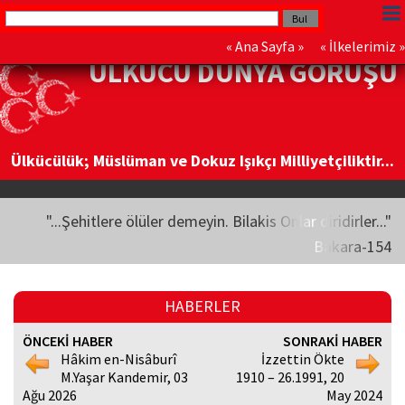
«
Ana Sayfa
» «
İlkelerimiz
»
ÜLKÜCÜ DÜNYA GÖRÜŞÜ
Ülkücülük; Müslüman ve Dokuz Işıkçı Milliyetçiliktir...
"...Şehitlere ölüler demeyin. Bilakis Onlar diridirler..."
Bakara-154
HABERLER
ÖNCEKİ HABER
SONRAKİ HABER
Hâkim en-Nisâburî
İzzettin Ökte
M.Yaşar Kandemir, 03
1910 – 26.1991, 20
Ağu 2026
May 2024