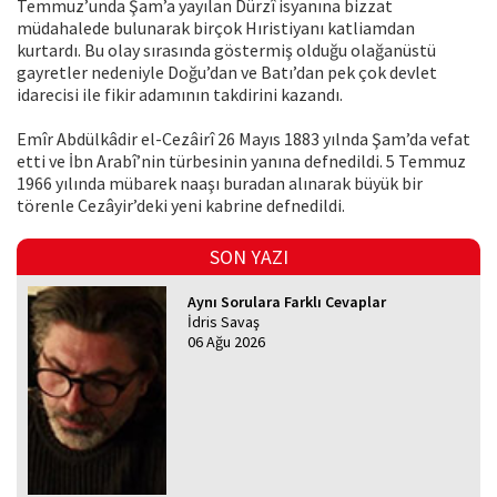
Temmuz’unda Şam’a yayılan Dürzî isyanına bizzat
müdahalede bulunarak birçok Hıristiyanı katliamdan
kurtardı. Bu olay sırasında göstermiş olduğu olağanüstü
gayretler nedeniyle Doğu’dan ve Batı’dan pek çok devlet
idarecisi ile fikir adamının takdirini kazandı.
Emîr Abdülkâdir el-Cezâirî 26 Mayıs 1883 yılnda Şam’da vefat
etti ve İbn Arabî’nin türbesinin yanına defnedildi. 5 Temmuz
1966 yılında mübarek naaşı buradan alınarak büyük bir
törenle Cezâyir’deki yeni kabrine defnedildi.
SON YAZI
Aynı Sorulara Farklı Cevaplar
İdris Savaş
06 Ağu 2026