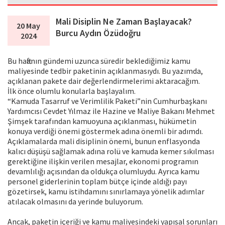
Mali Disiplin Ne Zaman Başlayacak?
20 May
Burcu Aydın Özüdoğru
2024
Bu haftanın gündemi uzunca süredir beklediğimiz kamu
maliyesinde tedbir paketinin açıklanmasıydı. Bu yazımda,
açıklanan pakete dair değerlendirmelerimi aktaracağım.
İlk önce olumlu konularla başlayalım.
“Kamuda Tasarruf ve Verimlilik Paketi”nin Cumhurbaşkanı
Yardımcısı Cevdet Yılmaz ile Hazine ve Maliye Bakanı Mehmet
Şimşek tarafından kamuoyuna açıklanması, hükümetin
konuya verdiği önemi göstermek adına önemli bir adımdı.
Açıklamalarda mali disiplinin önemi, bunun enflasyonda
kalıcı düşüşü sağlamak adına rolü ve kamuda kemer sıkılması
gerektiğine ilişkin verilen mesajlar, ekonomi programın
devamlılığı açısından da oldukça olumluydu. Ayrıca kamu
personel giderlerinin toplam bütçe içinde aldığı payı
gözetirsek, kamu istihdamını sınırlamaya yönelik adımlar
atılacak olmasını da yerinde buluyorum.
Ancak, paketin içeriği ve kamu maliyesindeki yapısal sorunları