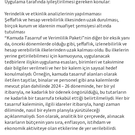
Uygulama tarafında iyileştirilmesi gereken konular:
Yerindelik ve etkinlik analizlerinin yapılmaması
Şeffaflık ve hesap verebilirlik ilkesinden uzak durulması,
birçok kurum ve idarenin muafiyet şemsiyesi altında
tutulması
“Kamuda Tasarruf ve Verimlilik Paketi”nin diğer bir eksik yanı
da, önceki dönemlerde olduğu gibi, şeffaflık, izlenebilirlik ve
hesap verebilirlik ilkelerinden uzak kalması oldu. Bu ilkelerin
yerine getirilebilmesi için kamuoyuna, uygulanacak
tedbirlere ilişkin uygulama esasları, birimleri ve takvimine
dair bilgiler verilmeli ve her bir kalem için sayısal hedef
konulmalıydı. Örneğin, kamuda tasarruf alanları olarak
iletilen taşıtlar, binalar ve personel gibi ana kalemlerde
mevcut plan dahilinde 2024 – 26 döneminde, her bir yıl
itibarıyla, ne kadarlık bir ödenek öngörüldüğü, bu tutarların
ne kadarlık bir tasarrufa tekabül ettiği belirtilmeliydi. Her bir
tasarruf kaleminin, ilgili idareler itibarıyla, hangi zaman
diliminde, nasıl bir eylem planıyla yürütüleceği
açıklanmalıydı. Son olarak, analitik bir çerçevede, alınacak
kararların bütçenin yanı sıra, enflasyon, istihdam ve
ekonomik aktiviteye olan etkilerine de yer verilebilirdi.