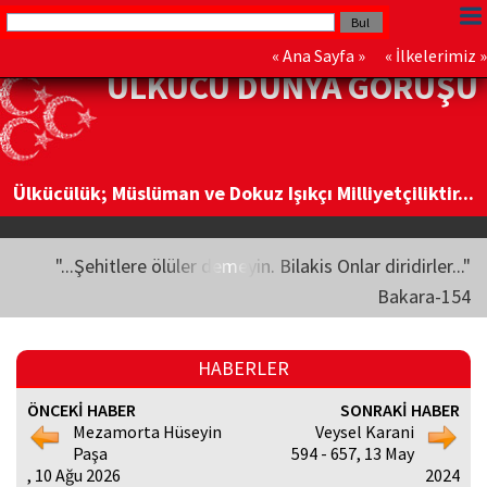
«
Ana Sayfa
» «
İlkelerimiz
»
ÜLKÜCÜ DÜNYA GÖRÜŞÜ
Ülkücülük; Müslüman ve Dokuz Işıkçı Milliyetçiliktir...
"...Şehitlere ölüler demeyin. Bilakis Onlar diridirler..."
Bakara-154
HABERLER
ÖNCEKİ HABER
SONRAKİ HABER
Mezamorta Hüseyin
Veysel Karani
Paşa
594 - 657, 13 May
, 10 Ağu 2026
2024