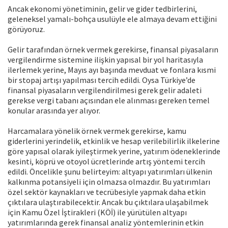
Ancak ekonomi yönetiminin, gelir ve gider tedbirlerini,
geleneksel yamalı-bohça usulüyle ele almaya devam ettiğini
görüyoruz.
Gelir tarafından örnek vermek gerekirse, finansal piyasaların
vergilendirme sistemine ilişkin yapısal bir yol haritasıyla
ilerlemek yerine, Mayıs ayı başında mevduat ve fonlara kısmi
bir stopaj artışı yapılması tercih edildi. Oysa Türkiye’de
finansal piyasaların vergilendirilmesi gerek gelir adaleti
gerekse vergi tabanı açısından ele alınması gereken temel
konular arasında yer alıyor.
Harcamalara yönelik örnek vermek gerekirse, kamu
giderlerini yerindelik, etkinlik ve hesap verilebilirlik ilkelerine
göre yapısal olarak iyileştirmek yerine, yatırım ödeneklerinde
kesinti, köprü ve otoyol ücretlerinde artış yöntemi tercih
edildi. Öncelikle şunu belirteyim: altyapı yatırımları ülkenin
kalkınma potansiyeli için olmazsa olmazdır. Bu yatırımları
özel sektör kaynakları ve tecrübesiyle yapmak daha etkin
çıktılara ulaştırabilecektir. Ancak bu çıktılara ulaşabilmek
için Kamu Özel İştirakleri (KÖİ) ile yürütülen altyapı
yatırımlarında gerek finansal analiz yöntemlerinin etkin