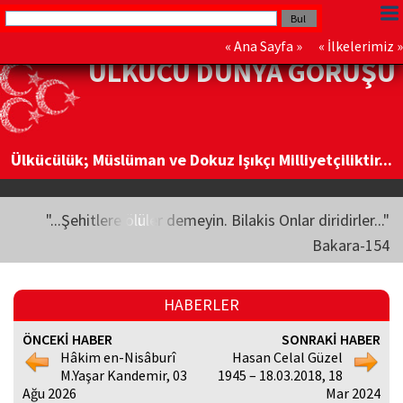
«
Ana Sayfa
» «
İlkelerimiz
»
ÜLKÜCÜ DÜNYA GÖRÜŞÜ
Ülkücülük; Müslüman ve Dokuz Işıkçı Milliyetçiliktir...
"...Şehitlere ölüler demeyin. Bilakis Onlar diridirler..."
Bakara-154
HABERLER
ÖNCEKİ HABER
SONRAKİ HABER
Hâkim en-Nisâburî
Hasan Celal Güzel
M.Yaşar Kandemir, 03
1945 – 18.03.2018, 18
Ağu 2026
Mar 2024