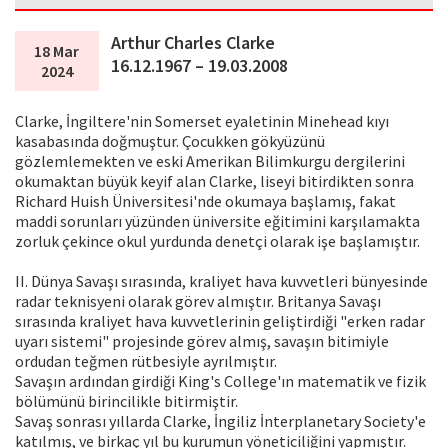
Arthur Charles Clarke
18 Mar
16.12.1967 – 19.03.2008
2024
Clarke, İngiltere'nin Somerset eyaletinin Minehead kıyı
kasabasında doğmuştur. Çocukken gökyüzünü
gözlemlemekten ve eski Amerikan Bilimkurgu dergilerini
okumaktan büyük keyif alan Clarke, liseyi bitirdikten sonra
Richard Huish Üniversitesi'nde okumaya başlamış, fakat
maddi sorunları yüzünden üniversite eğitimini karşılamakta
zorluk çekince okul yurdunda denetçi olarak işe başlamıştır.
II. Dünya Savaşı sırasında, kraliyet hava kuvvetleri bünyesinde
radar teknisyeni olarak görev almıştır. Britanya Savaşı
sırasında kraliyet hava kuvvetlerinin geliştirdiği "erken radar
uyarı sistemi" projesinde görev almış, savaşın bitimiyle
ordudan teğmen rütbesiyle ayrılmıştır.
Savaşın ardından girdiği King's College'ın matematik ve fizik
bölümünü birincilikle bitirmiştir.
Savaş sonrası yıllarda Clarke, İngiliz İnterplanetary Society'e
katılmış, ve birkaç yıl bu kurumun yöneticiliğini yapmıştır.