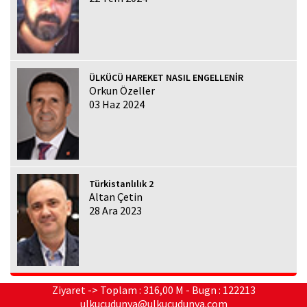
ÜLKÜCÜ HAREKET NASIL ENGELLENİR
Orkun Özeller
03 Haz 2024
Türkistanlılık 2
Altan Çetin
28 Ara 2023
Ziyaret -> Toplam : 316,00 M - Bugn : 122213
ulkucudunya@ulkucudunya.com