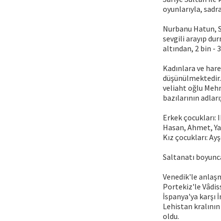
oyunlarıyla, sad
Nurbanu Hatun, Saf
sevgili arayıp dur
altından, 2 bin - 3
Kadınlara ve har
düşünülmektedir. 
veliaht oğlu Mehm
bazılarının adları
Erkek çocukları: 
Hasan, Ahmet, Yak
Kız çocukları: Ay
Saltanatı boyunc
Venedik'le anlaşm
Portekiz'le Vâdis
İspanya'ya karşı İ
Lehistan kralının
oldu.