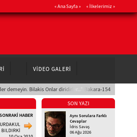
«
Ana Sayfa
» «
İlkelerimiz
»
Rİ
VİDEO GALERİ
üler demeyin. Bilakis Onlar diridirler..." Bakara-154
SON YAZI
SONRAKİ HABER
Aynı Sorulara Farklı
Cevaplar
YURDAKUL
İdris Savaş
 BILDIRKİ
06 Ağu 2026
, 10 Oca 2010