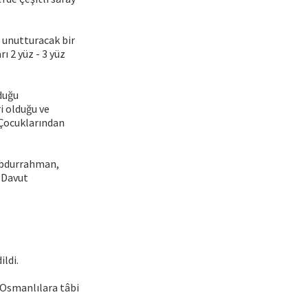
u unutturacak bir
ı 2 yüz - 3 yüz
duğu
i olduğu ve
 Çocuklarından
 Abdurrahman,
e Davut
ildi.
 Osmanlılara tâbi