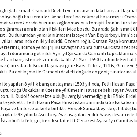
lu Şah İsmail, Osmanlı Devleti ve İran arasındaki barış antlaşmal
lıya bağlı bazı emirleri kendi tarafına çekmeyi başarmıştı. Osm
mat vererek orada huzurun sağlanmasını istemişti. İran'ın Luristan
 sığınması gergin olan ilişkileri iyice bozdu. Bu arada Şah İsmail ö
ştı. Bu durumdan yararlanılmasını isteyen Van Beylerbeyi, İran'a sald
9 yılları arasında on iki yıl sürdü. Özdemiroğlu Osman Paşa komuta
vvetlerini Çıldır'da yendi.[4] Bu savaştan sonra tüm Gürcistan fethed
layeti durumuna getirildi. Aynı yıl Şirvan da Osmanlı topraklarına k
e İran barış istemek zorunda kaldı. 21 Mart 1590 tarihinde Ferhat
ası) imzalandı. Bu antlaşmaya göre Kars, Tebriz, Tiflis, Gence ve
ktı. Bu antlaşma ile Osmanlı devleti doğuda en geniş sınırlarına u
ile yapılan 8 yıllık barış antlaşması 1593 yılında, Telli Hasan Paşa
uşturduğu Uskukların üzerine yürümesini savaş sebebi sayan Avustu
oru II. Rudolf ödemekte olduğu vergiyi vermediği gibi Eflak, Erde
a teşvik etti. Telli Hasan Paşa Hırvatistan sınırındaki Siska kalesi
Paşa ve binlerce askerle birlikte Hersek Sancakbeyi de şehit düştü
rarıyla 1593 yılında Avusturya'ya savaş ilan edildi. Savaş devam ede
t İstanbul'da felç geçirerek vefat etti. Cenazesi Ayasofya Camii avl
a