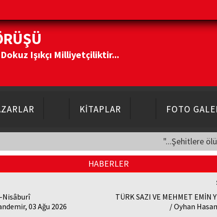
ÖRÜŞÜ
kuz Işıkçı Milliyetçiliktir...
AZARLAR
KİTAPLAR
FOTO GALE
"...Şehitlere öl
HABERLER
-Nisâburî
TÜRK SAZI VE MEHMET EMİN 
andemir, 03 Ağu 2026
/ Oyhan Hasan