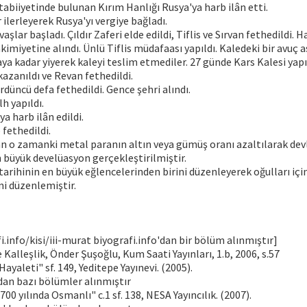
abiiyetinde bulunan Kırım Hanlığı Rusya'ya harb ilân etti.
ilerleyerek Rusya'yı vergiye bağladı.
vaşlar başladı. Çıldır Zaferi elde edildi, Tiflis ve Sırvan fethedildi. 
imiyetine alındı. Ünlü Tiflis müdafaası yapıldı. Kaledeki bir avuç a
ya kadar yiyerek kaleyi teslim etmediler. 27 günde Kars Kalesi yapı
kazanıldı ve Revan fethedildi.
rdüncü defa fethedildi. Gence şehri alındı.
lh yapıldı.
a harb ilân edildi.
 fethedildi.
n o zamanki metal paranın altın veya gümüş oranı azaltılarak devl
 büyük develüasyon gerçekleştirilmiştir.
arihinin en büyük eğlencelerinden birini düzenleyerek oğulları için
i düzenlemiştir.
i.info/kisi/iii-murat biyografi.info'dan bir bölüm alınmıştır]
 Kalleşlik, Önder Şuşoğlu, Kum Saati Yayınları, 1.b, 2006, s.57
ayaleti" sf. 149, Yeditepe Yayınevi. (2005).
dan bazı bölümler alınmıştır
00 yılında Osmanlı" c.1 sf. 138, NESA Yayıncılık. (2007).