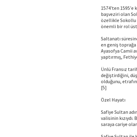
1574'ten 1595'e 
başveziri olan So
özellikle Sokoll
önemli bir rol üs
Saltanatı süresin
en geniş toprağa 
Ayasofya Camii av
yaptırmış, Fethiy
Ünlü Fransız tari
değiştirdiğini, dü
olduğunu, etrafın
[5]
Özel Hayatı
Safiye Sultan adın
valisinin kızıydı
saraya cariye olar
Safiye Sultan ile