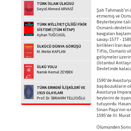
TÜRK İSLAM ÜLKÜSÜ
Seyid Ahmed ARVASÎ
Şah Tahmasb'ın oğ
etmemiş ve Osman
Beylerbeyine tali
TÜRK MÝLLİYETÇİLİİĞİ FİKİR
Osmanlı devletine
SİSTEMİ (TÜM KİTAP)
kavgaları başlamı
Ayhan TUĞCUGİL
savaşı 1577 - 158
birlikleri İran ku
ÜLKÜCÜ DÜNYA GÖRÜŞÜ
Tiflis, Osmanlı vi
M. Metin KAPLAN
gelişmeler üzerin
(İstanbul Antlaşm
ÜLKÜ YOLU
Devletinde kalaca
Namık Kemal ZEYBEK
1590'de Avusturya 
başıbozukların ol
TÜRK-ERMENİ İLİŞKİLERİ VE
Avusturya İmparat
1915 OLAYLARI
beylerini de isyan
Prof. Dr. İBRAHİM TELLİOĞLU
tutuyordu. Hasan 
Sinan Paşa'nın ıs
1595'de III. Mura
Ölümünden Sonr