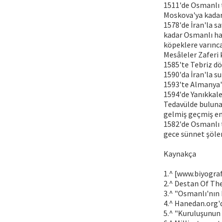
1511'de Osmanlı t
Moskova'ya kadar 
1578'de İran'la sa
kadar Osmanlı hak
köpeklere varınca
Mesâleler Zaferi 
1585'te Tebriz dö
1590'da İran'la su
1593'te Almanya'y
1594'de Yanıkkale
Tedavülde buluna
gelmiş geçmiş en
1582'de Osmanlı t
gece sünnet şölen
Kaynakça
1.^ [www.biyograf
2.^ Destan Of The
3.^ "Osmanlı'nın H
4.^ Hanedan.org'
5.^ "Kuruluşunun 7