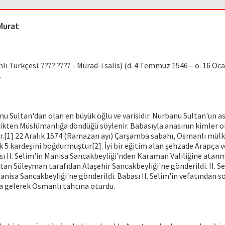
 Murat
lı Türkçesi: ???? ???? - Murad-i salis) (d. 4 Temmuz 1546 – ö. 16 Oca
.
anu Sultan'dan olan en büyük oğlu ve varisidir. Nurbanu Sultan'un as
ikten Müslümanlığa döndüğü söylenir. Babasıyla anasının kimler o
.[1] 22 Aralık 1574 (Ramazan ayı) Çarşamba sabahı, Osmanlı mülk
ak 5 kardeşini boğdurmuştur[2]. İyi bir eğitim alan şehzade Arapça v
sı II. Selim'in Manisa Sancakbeyliği'nden Karaman Valiliğine atan
tan Süleyman tarafıdan Alaşehir Sancakbeyliği'ne gönderildi. II. S
nisa Sancakbeyliği'ne gönderildi. Babası II. Selim'in vefatından so
a gelerek Osmanlı tahtına oturdu.