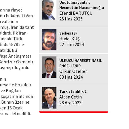
Unutulmayanlar:
Necmettin Hacıeminoğlu
arına riayet
Efendi BARUTCU
anlı hükümeti Van
25 Haz 2025
 valisinin
lmüş, İran'da taht
ırdı. İlk İran
Serkes (3)
sındaki Türk
Hüdai KUŞ
ildi. 1578'de
22 Tem 2024
atıldı. Bu
 Paşa Antlaşması
ÜLKÜCÜ HAREKET NASIL
 Şehrizur Osmanlı
ENGELLENİR
laşmış oluyordu.
Orkun Özeller
03 Haz 2024
'nın
rya ile bozuldu.
l ve Boğdan
Türkistanlılık 2
ni kuşatma altında
Altan Çetin
. Bunun üzerine
28 Ara 2023
rken 16 Ocak
usuna defnedildi.