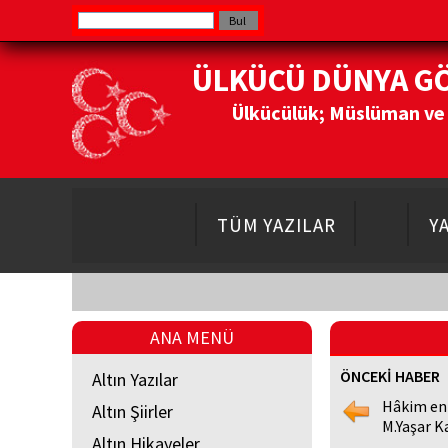
ÜLKÜCÜ DÜNYA G
Ülkücülük; Müslüman ve Do
TÜM YAZILAR
Y
ANA MENÜ
ÖNCEKİ HABER
Altın Yazılar
Hâkim en
Altın Şiirler
M.Yaşar K
Altın Hikayeler