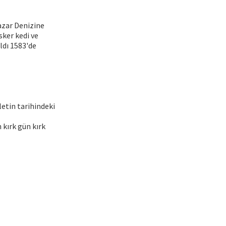
Hazar Denizine
sker kedi ve
ldı 1583'de
etin tarihindeki
 kırk gün kırk