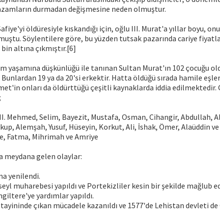
razamların durmadan değişmesine neden olmuştur.
iye'yi öldüresiyle kıskandığı için, oğlu III. Murat'a yıllar boyu, on
muştu. Söylentilere göre, bu yüzden tutsak pazarında cariye fiyatlar
 bin altına çıkmıştır.[6]
em yaşamına düşkünlüğü ile tanınan Sultan Murat'ın 102 çocuğu ol
Bunlardan 19 ya da 20'si erkektir. Hatta öldüğü sırada hamile eşler
et'in onları da öldürttüğü çeşitli kaynaklarda iddia edilmektedir.
;
III. Mehmed, Selim, Bayezit, Mustafa, Osman, Cihangir, Abdullah,
up, Alemşah, Yusuf, Hüseyin, Korkut, Ali, İshak, Ömer, Alaüddin v
şe, Fatma, Mihrimah ve Amriye
a meydana gelen olaylar:
a yenilendi.
seyl muharebesi yapıldı ve Portekizliler kesin bir şekilde mağlub ed
ngiltere'ye yardımlar yapıldı.
 tayininde çıkan mücadele kazanıldı ve 1577'de Lehistan devleti de