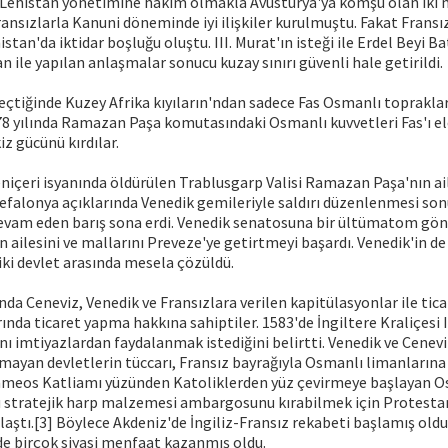
 Lehistan yönetimine hakim olmakla Avusturya'ya komşu olan iki 
ransızlarla Kanuni döneminde iyi ilişkiler kurulmuştu. Fakat Fransı
stan'da iktidar boşluğu oluştu. III. Murat'ın isteği ile Erdel Beyi B
an ile yapılan anlaşmalar sonucu kuzay sınırı güvenli hale getirildi.
geçtiğinde Kuzey Afrika kıyıların'ndan sadece Fas Osmanlı toprakla
78 yılında Ramazan Paşa komutasındaki Osmanlı kuvvetleri Fas'ı el
z gücünü kırdılar.
Yeniçeri isyanında öldürülen Trablusgarp Valisi Ramazan Paşa'nın ai
efalonya açıklarında Venedik gemileriyle saldırı düzenlenmesi so
devam eden barış sona erdi. Venedik senatosuna bir ültümatom gönd
ailesini ve mallarını Preveze'ye getirtmeyi başardı. Venedik'in d
iki devlet arasında mesela çözüldü.
nda Ceneviz, Venedik ve Fransızlara verilen kapitülasyonlar ile tic
nda ticaret yapma hakkına sahiptiler. 1583'de İngiltere Kraliçesi I
nı imtiyazlardan faydalanmak istediğini belirtti. Venedik ve Cenevi
ayan devletlerin tüccarı, Fransız bayrağıyla Osmanlı limanlarına 
ameos Katliamı yüzünden Katoliklerden yüz çevirmeye başlayan 
 stratejik harp malzemesi ambargosunu kırabilmek için Protesta
nlaştı.[3] Böylece Akdeniz'de İngiliz-Fransız rekabeti başlamış old
de birçok siyasi menfaat kazanmış oldu.