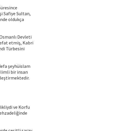
süresince
i Safiye Sultan,
inde oldukça
 Osmanlı Devleti
efat etmiş, Kabri
ndi Türbesini
 defa şeyhüislam
limli bir insan
leştirmektedir.
dikliydi ve Korfu
şehzadeliğinde
rde çeşitli saray