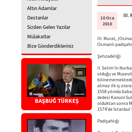
Altın Adamlar
III.
Destanlar
10 Oca
2010
Sizden Gelen Yazılar
Mülakatlar
III. Murat, (Osman
Osmanlı padişahı
Bize Gönderdikleriniz
Şehzadeliği
II. Selim'in Nurb
olduğu ve Musevil
bilinememektedir
almaz ilk iş olar
1558 yılında baba
dedesi Kanuni Sul
BAŞBUĞ TÜRKEŞ
olduktan sonra Ma
1574'de İstanbul'
Padişahlığı