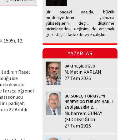
Bir önceki yazıda, büyük
medeniyetlerin yalnızca
yükselişlerini değil, düşünme
biçimlerindeki değişimi de anlamak
gerektiğini ifade etmeye çalıştım.
k 1595), 12.
YAZARLAR
BAKİ YEŞİLOĞLU
ıl adının Raşel
M. Metin KAPLAN
lduğu ise
27 Tem 2026
ünü devralır
e Farsça öğrendi.
BU SÜREÇ TÜRKİYE’Yİ
ması sonucu
NEREYE GÖTÜRÜR? HAKLI
elim padişah
ENDİŞELERİMİZ...
nra 22 Aralık
Muharrem GÜNAY
(SIDDIKOĞLU)
27 Tem 2026