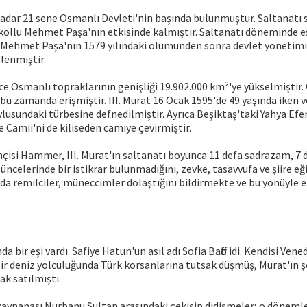
kadar 21 sene Osmanlı Devleti'nin başında bulunmuştur. Saltanatı 
kollu Mehmet Paşa'nın etkisinde kalmıştır. Saltanatı döneminde eş
u Mehmet Paşa'nın 1579 yılındaki ölümünden sonra devlet yönetim
tlenmiştir.
ce Osmanlı topraklarının genişliği 19.902.000 km²'ye yükselmiştir.
bu zamanda erişmiştir. III. Murat 16 Ocak 1595'de 49 yaşında iken v
lusundaki türbesine defnedilmiştir. Ayrıca Beşiktaş'taki Yahya Efe
e Camii'ni de kiliseden camiye çevirmiştir.
hçisi Hammer, III. Murat'ın saltanatı boyunca 11 defa sadrazam, 7
şüncelerinde bir istikrar bulunmadığını, zevke, tasavvufa ve şiire eği
da remilciler, müneccimler dolaştığını bildirmekte ve bu yönüyle e
da bir eşi vardı. Safiye Hatun'un asıl adı Sofia Baffo idi. Kendisi Vene
. Bir deniz yolculuğunda Türk korsanlarına tutsak düşmüş, Murat'ın 
ak satılmıştı.
 kaynanası Nurbanu Sultan arasındaki çekişip didişmeler; o dönemle