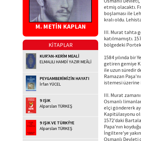
Osmanlı Devleti,
etmiş olacaktı. F
boşlaması ile Lehi
kralı oldu. Lehist
M. METİN KAPLAN
III. Murat tahta 
katılmamıştı. 15
KİTAPLAR
bölgedeki Porteki
KUR'AN-KERİM MEALİ
1584 yılında bir 
ELMALILI HAMDİ YAZIR MEÂLİ
getiren gemiye K
ile uzun süredir 
Ramazan Paşa'nın 
PEYGAMBERİMİZİN HAYATI
istemesi üzerine 
İrfan YÜCEL
III. Murat zamanı
9 IŞIK
Osmanlı limanları
Alparslan TÜRKEŞ
elçi göndererk ay
Kapitülasyonu olm
1572'daki Bartal
9 IŞIK VE TÜRKÝYE
Papa'nın koyduğu
Alparslan TÜRKEŞ
İngiltere'ye yakı
Osmanlı Devleti 