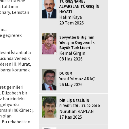
müttefik elde
TÜRKEŞNAME /
z tahtının
ALPARSLAN TÜRKEŞ’İN
HAYATI
athary, Lehistan
Halim Kaya
20 Tem 2026
rına
e geçirerek
Sovyetler Birliği'nin
Yıkılışını Öngören İki
Büyük Türk Lideri
lesini İstanbul'a
Kemal Girgin
nucunda Venedik
08 Haz 2026
eren III. Murat,
e barışı korumak
DURUM
Yusuf Yılmaz ARAÇ
26 May 2026
aret gemileri
. Elizabeth bir
z haricindeki
DİRİLİŞ NESLİNİN
geliyordu.
FİRARÎLERİ - 17.02.2010
Osmanlı hükümeti,
Nurullah KAPLAN
n olan
17 Kas 2025
u. Bu rekabetten