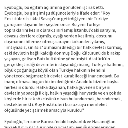
Eyuboğlu, bu eğitim açılımına gönülden iştirak etti.
Eyuboğlu, bu girişimi şu düşünceleriyle ifade eder: "Köy
Enstitüleri İstiklal Savaşı'nın getirdiği yeni bir Türkiye
görüşüne dayanır her şeyden önce. Bu yeni Türkiye
topraklarını kesin olarak sınırlamış İstanbul'daki sarayını,
devasız dertlere düşmüş, ayağı yerden kesilmiş, dostunu
düşmanını bilemez olmuş sarayını kökünden yıkmış,
'imtiyazsız, sınıfsız' olmasını dilediği bir halk devleti kurmuş,
eski devletin bağlı kaldığı donmuş Doğu kültürünü de bırakıp
yaşayan, gelişen Batı kültürüne yönelmişti. Atatürk'ün
gerçekleştirdiği devrimlerin dayandığı inanç, Türkiye halkının,
büyük çoğunluğu köylü olan Türkiye halkının kendini
yönetecek bağımsız bir devlet kurabileceği inancındaydı. Bu
inanç olmasa bugün bizim dediğimiz Anadolu bizden başka
herkesin olurdu. Halka dayanan, halka güvenen bir yeni
devletin yapacağı ilk iş, halkın yaşadığı her yerde ve en çok da
köylerde bir tek sözcüsünü olsun bulundurmak, barındırmak,
desteklemekti. Köy Enstitüleri bu sözcüyü memleket
ölçüsünde yetiştirmek amacıyla kuruldu."
Eyuboğlu,Tercüme Bürosu'ndaki başkanlık ve Hasanoğlan
Yüksek Köy Enstitüsü'ndeki öğretim üyeliği görevlerinden