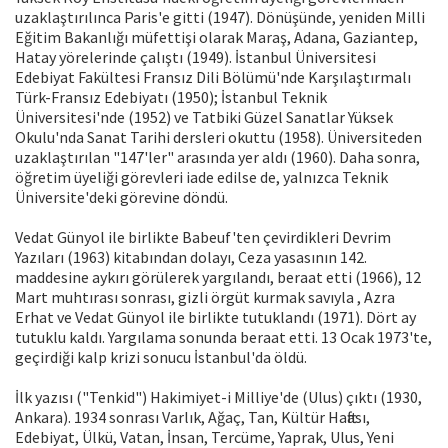
uzaklaştırılınca Paris'e gitti (1947). Dönüşünde, yeniden Milli
Eğitim Bakanlığı müfettişi olarak Maraş, Adana, Gaziantep,
Hatay yörelerinde çalıştı (1949). İstanbul Üniversitesi
Edebiyat Fakültesi Fransız Dili Bölümü'nde Karşılaştırmalı
Türk-Fransız Edebiyatı (1950); İstanbul Teknik
Üniversitesi'nde (1952) ve Tatbiki Güzel Sanatlar Yüksek
Okulu'nda Sanat Tarihi dersleri okuttu (1958). Üniversiteden
uzaklaştırılan "147'ler" arasında yer aldı (1960). Daha sonra,
öğretim üyeliği görevleri iade edilse de, yalnızca Teknik
Üniversite'deki görevine döndü.
Vedat Günyol ile birlikte Babeuf'ten çevirdikleri Devrim
Yazıları (1963) kitabından dolayı, Ceza yasasının 142.
maddesine aykırı görülerek yargılandı, beraat etti (1966), 12
Mart muhtırası sonrası, gizli örgüt kurmak savıyla , Azra
Erhat ve Vedat Günyol ile birlikte tutuklandı (1971). Dört ay
tutuklu kaldı. Yargılama sonunda beraat etti. 13 Ocak 1973'te,
geçirdiği kalp krizi sonucu İstanbul'da öldü.
İlk yazısı ("Tenkid") Hakimiyet-i Milliye'de (Ulus) çıktı (1930,
Ankara). 1934 sonrası Varlık, Ağaç, Tan, Kültür Haftası,
Edebiyat, Ülkü, Vatan, İnsan, Tercüme, Yaprak, Ulus, Yeni