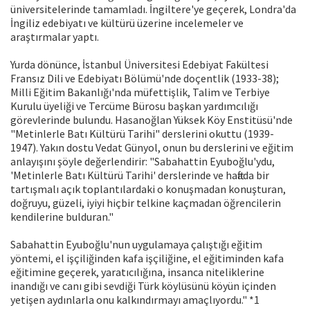
üniversitelerinde tamamladı. İngiltere'ye geçerek, Londra'da
İngiliz edebiyatı ve kültürü üzerine incelemeler ve
araştırmalar yaptı.
Yurda dönünce, İstanbul Üniversitesi Edebiyat Fakültesi
Fransız Dili ve Edebiyatı Bölümü'nde doçentlik (1933-38);
Milli Eğitim Bakanlığı'nda müfettişlik, Talim ve Terbiye
Kurulu üyeliği ve Tercüme Bürosu başkan yardımcılığı
görevlerinde bulundu. Hasanoğlan Yüksek Köy Enstitüsü'nde
"Metinlerle Batı Kültürü Tarihi" derslerini okuttu (1939-
1947). Yakın dostu Vedat Günyol, onun bu derslerini ve eğitim
anlayışını şöyle değerlendirir: "Sabahattin Eyuboğlu'ydu,
'Metinlerle Batı Kültürü Tarihi' derslerinde ve haftada bir
tartışmalı açık toplantılardaki o konuşmadan konuşturan,
doğruyu, güzeli, iyiyi hiçbir telkine kaçmadan öğrencilerin
kendilerine bulduran."
Sabahattin Eyuboğlu'nun uygulamaya çalıştığı eğitim
yöntemi, el işçiliğinden kafa işçiliğine, el eğitiminden kafa
eğitimine geçerek, yaratıcılığına, insanca niteliklerine
inandığı ve canı gibi sevdiği Türk köylüsünü köyün içinden
yetişen aydınlarla onu kalkındırmayı amaçlıyordu." *1