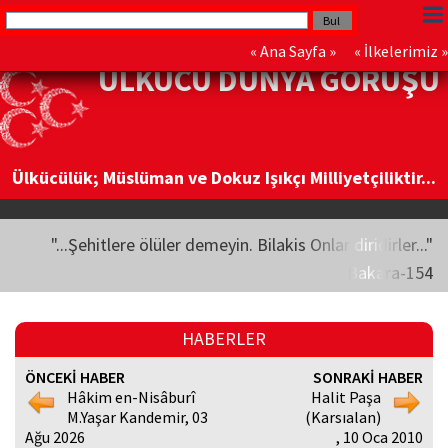
«
Ana Sayfa
» «
İlkelerimiz
»
ÜLKÜCÜ DÜNYA GÖRÜŞÜ
Ülkücülük; Müslüman ve Dokuz Işıkçı Milliyetçiliktir...
"...Şehitlere ölüler demeyin. Bilakis Onlar diridirler..."
Bakara-154
HABERLER
ÖNCEKİ HABER
SONRAKİ HABER
Hâkim en-Nisâburî
Halit Paşa
M.Yaşar Kandemir, 03
(Karsıalan)
Ağu 2026
, 10 Oca 2010