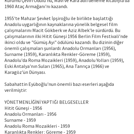
Kurumu Çeviri Ödülü'nü, Mavi ve Kara adlı deneme kitabıyla da
1960 Ataç Armağanı'nı kazandı.
1955'te Mahzar Şevket İpşiroğlu ile birlikte başlattığı
Anadolu uygarlığının kaynaklarına yönelik belgesel film
çalışmalarını Macit Gökberk ve Aziz Albek'le sürdürdü. Bu
çalışmalarının ilki Hitit Güneşi 1956 Berlin Film Festivali'nde
ikinci oldu ve "Gümüş Ayı" ödülünü kazandı. Bu dizinin diğer
önemli çalışmaları şunlardı: Anadolu Ormanları (1956),
Surname (1959), Karanlıkta Renkler-Göreme (1959),
Anadolu'da Roma Mozaikleri (1959), Anadolu Yolları (1959),
Eski Antalya'nın Suları (1965), Ana Tanrıça (1966) ve
Karagöz'ün Dünyası.
Sabahattin Eyüboğlu'nun önemli bazı eserleri aşağıda
verilmiştir:
YÖNETMENLİĞİNİ YAPTIĞI BELGESELLER
Hitit Güneşi - 1956
Anadolu Ormanları - 1956
Surname - 1959
Anadolu Roma Mozaikleri - 1959
Karanlıkta Renkler : Göreme - 1959