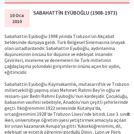
SABAHATTİN EYÜBOĞLU (1908-1973)
10 Oca
2010
Sabahattin Eyüboğlu 1908 yılında Trabzon'un Akçabat
beldesinde dünyaya geldi. Türk Belgesel Sinemasına önayak
olan üstadlardandır. Sabahattin Eyuboğlu, aydınlanma
düşüncesinin öncüsü bir düşünce ve edebiyat insanıdır.
Çevirileri, inceleme ve denemeleri ile Türk milletinin
çağdaşlaşma yolundaki girişimlerin önünü açan bir aydın,
eğitimcidir.
Sabahattin Eyüboğlu Kaymakamlık, mutasarrıflık ve Trabzon
milletvekilliği yapmış olan Mehmet Rahmi Bey'in oğlu ve
ressam-şair Bedri Rahmi Eyuboğlu'nun kardeşidir. Çocukluğu,
babasının vasifesi sebebiyle, Anadolu'nun çeşitli şehirlerinde
geçti. İlköğrenimini 1922 senesinde Kütahya'da,
ortaöğrenimini 1928'de Trabzon Lisesi'nde bitirdi. Lise 3. sınıfta
iken, üniversiteye öğretim üyesi yetiştirmek amacıyla açılan
bir sınavı kazanarak Avrupa'ya gitti. Yükseköğrenimini, dil,
edebiyat ve estetik öğrenimi gördüğü Dijon , Lyon ve Paris