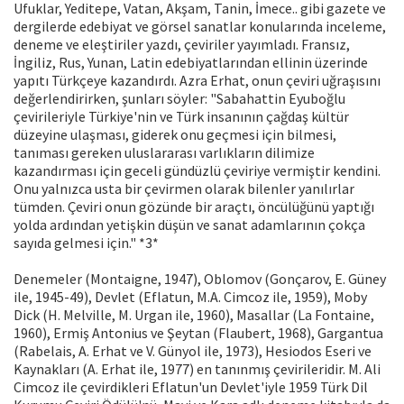
Ufuklar, Yeditepe, Vatan, Akşam, Tanin, İmece.. gibi gazete ve
dergilerde edebiyat ve görsel sanatlar konularında inceleme,
deneme ve eleştiriler yazdı, çeviriler yayımladı. Fransız,
İngiliz, Rus, Yunan, Latin edebiyatlarından ellinin üzerinde
yapıtı Türkçeye kazandırdı. Azra Erhat, onun çeviri uğraşısını
değerlendirirken, şunları söyler: "Sabahattin Eyuboğlu
çevirileriyle Türkiye'nin ve Türk insanının çağdaş kültür
düzeyine ulaşması, giderek onu geçmesi için bilmesi,
tanıması gereken uluslararası varlıkların dilimize
kazandırması için geceli gündüzlü çeviriye vermiştir kendini.
Onu yalnızca usta bir çevirmen olarak bilenler yanılırlar
tümden. Çeviri onun gözünde bir araçtı, öncülüğünü yaptığı
yolda ardından yetişkin düşün ve sanat adamlarının çokça
sayıda gelmesi için." *3*
Denemeler (Montaigne, 1947), Oblomov (Gonçarov, E. Güney
ile, 1945-49), Devlet (Eflatun, M.A. Cimcoz ile, 1959), Moby
Dick (H. Melville, M. Urgan ile, 1960), Masallar (La Fontaine,
1960), Ermiş Antonius ve Şeytan (Flaubert, 1968), Gargantua
(Rabelais, A. Erhat ve V. Günyol ile, 1973), Hesiodos Eseri ve
Kaynakları (A. Erhat ile, 1977) en tanınmış çevirileridir. M. Ali
Cimcoz ile çevirdikleri Eflatun'un Devlet'iyle 1959 Türk Dil